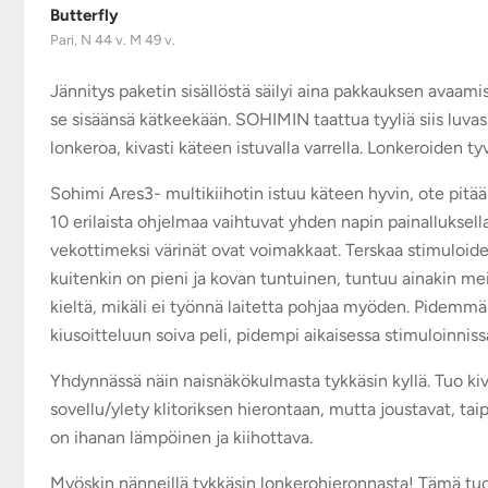
Butterfly
Pari, N 44 v. M 49 v.
Jännitys paketin sisällöstä säilyi aina pakkauksen avaami
se sisäänsä kätkeekään. SOHIMIN taattua tyyliä siis luva
lonkeroa, kivasti käteen istuvalla varrella. Lonkeroiden t
Sohimi Ares3- multikiihotin istuu käteen hyvin, ote pitää 
10 erilaista ohjelmaa vaihtuvat yhden napin painalluksell
vekottimeksi värinät ovat voimakkaat. Terskaa stimuloidess
kuitenkin on pieni ja kovan tuntuinen, tuntuu ainakin meid
kieltä, mikäli ei työnnä laitetta pohjaa myöden. Pidemmän
kiusoitteluun soiva peli, pidempi aikaisessa stimuloinniss
Yhdynnässä näin naisnäkökulmasta tykkäsin kyllä. Tuo kivaa
sovellu/ylety klitoriksen hierontaan, mutta joustavat, ta
on ihanan lämpöinen ja kiihottava.
Myöskin nänneillä tykkäsin lonkerohieronnasta! Tämä tuo