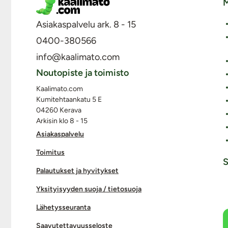
M
Asiakaspalvelu ark. 8 - 15
0400-380566
info@kaalimato.com
Noutopiste ja toimisto
Kaalimato.com
Kumitehtaankatu 5 E
04260 Kerava
Arkisin klo 8 - 15
Asiakaspalvelu
Toimitus
S
Palautukset ja hyvitykset
Yksityisyyden suoja / tietosuoja
Lähetysseuranta
Saavutettavuusseloste