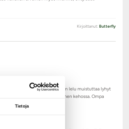
Kirjoittanut:
Butterfly
lelu on suunnattu. Muotoilultaan lelu muistuttaa lyhyt
a erogeenisiä alueita naisen ja miehen kehossa. Ompa
Tietoja