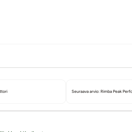
tori
Seuraava arvio: Rimba Peak Perf