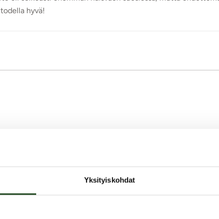
 todella hyvä!
ei paljasta oikeastaan mitään kenelle ja minkälaiseen käyttöön 
ihotin, joka on tarkoitettu stimuloimaan nautinnollisesti kaikki
joten tartuimme innokkaasti testiin.
Yksityiskohdat