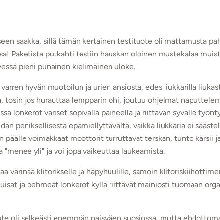
seen saakka, sillä tämän kertainen testituote oli mattamusta pah
ssa! Paketista putkahti testiin hauskan oloinen mustekalaa muist
yvessä pieni punainen kielimäinen uloke.
varren hyvän muotoilun ja urien ansiosta, edes liukkarilla liukast
a, tosin jos hurauttaa lempparin ohi, joutuu ohjelmat naputtelem
a lonkerot väriset sopivalla paineella ja riittävän syvälle työnty
än peniksellisestä epämiellyttävältä, vaikka liukkaria ei säästel
 päälle voimakkaat moottorit turruttavat terskan, tunto kärsii j
a "menee yli" ja voi jopa vaikeuttaa laukeamista.
 värinää klitorikselle ja häpyhuulille, samoin klitoriskiihottime
ipuisat ja pehmeät lonkerot kyllä riittävät mainiosti tuomaan org
te oli selkeästi enemmän naisväen suosiossa, mutta ehdottomast