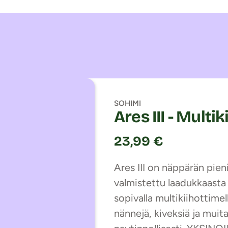
SOHIMI
Ares III - Multik
23,99 €
Ares III on näppärän pien
valmistettu laadukkaasta 
sopivalla multikiihottimell
nännejä, kiveksiä ja muit