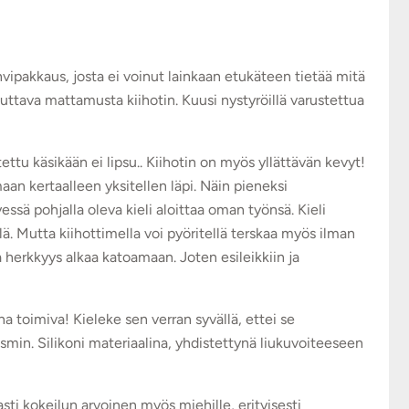
vipakkaus, josta ei voinut lainkaan etukäteen tietää mitä
uttava mattamusta kiihotin. Kuusi nystyröillä varustettua
ettu käsikään ei lipsu.. Kiihotin on myös yllättävän kevyt!
aan kertaalleen yksitellen läpi. Näin pieneksi
essä pohjalla oleva kieli aloittaa oman työnsä. Kieli
lä. Mutta kiihottimella voi pyöritellä terskaa myös ilman
a herkkyys alkaa katoamaan. Joten esileikkiin ja
na toimiva! Kieleke sen verran syvällä, ettei se
asmin. Silikoni materiaalina, yhdistettynä liukuvoiteeseen
i kokeilun arvoinen myös miehille, erityisesti