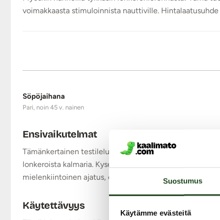
voimakkaasta stimuloinnista nauttiville. Hintalaatusuhde
Söpöjaihana
Pari, noin 45 v. nainen
Ensivaikutelmat
Tämänkertainen testilelu aiheutti hämmennystä! Pakkaus 
lonkeroista kalmaria. Kyseessä on Sohimi Ares III multiki
mielenkiintoinen ajatus, että yksi lelu toimisi kaikkeen, 
Suostumus
Käytettävyys
Käytämme evästeitä