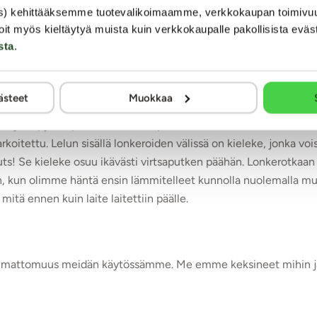
itä napsuttelemalla voi selata läpi kaikki 10 erilaista värinää t
s) kehittääksemme tuotevalikoimaamme, verkkokaupan toimivu
onkerossa on nystyröitä.
oit myös kieltäytyä muista kuin verkkokaupalle pakollisista eväs
sta
.
ilta, joten herää pieni epäilys voiko lelu tuntua kovin hyvältä h
ästeet
Muokkaa
an niskasta ja kaulalta ja edetään kohti rintoja. Lonkerot kutitt
ia ja häpykumpua. Tuntuu ihan peruskivalle, muttei sen ihmeempi
rkoitettu. Lelun sisällä lonkeroiden välissä on kieleke, jonka v
Auts! Se kieleke osuu ikävästi virtsaputken päähän. Lonkerotkaa
sen, kun olimme häntä ensin lämmitelleet kunnolla nuolemalla mu
tä ennen kuin laite laitettiin päälle.
imattomuus meidän käytössämme. Me emme keksineet mihin ja mi