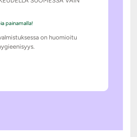
INOIKEUDELLA SUOMESSA VAIN
ia painamalla!
n valmistuksessa on huomioitu
hygieenisyys.