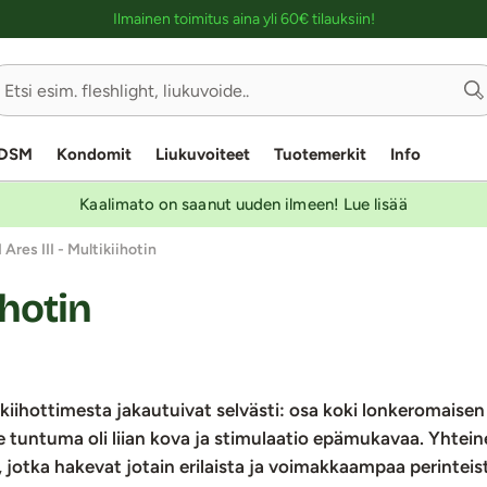
Ostoskassin kuvaus lukijalle
Ilmainen toimitus aina yli 60€ tilauksiin!
DSM
Kondomit
Liukuvoiteet
Tuotemerkit
Info
Kaalimato on saanut uuden ilmeen! Lue lisää
Ares III - Multikiihotin
ihotin
kiihottimesta jakautuivat selvästi: osa koki lonkeromaisen
lle tuntuma oli liian kova ja stimulaatio epämukavaa. Yhtein
, jotka hakevat jotain erilaista ja voimakkaampaa perinteist