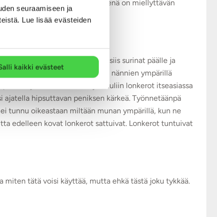
ai pulssimaista liikettä. Päällysteenä on miellyttävän
uden seuraamiseen ja
teistä. Lue lisää evästeiden
erkimmissä paikoissa. Laitetaan siis surinat päälle ja
Salli kaikki evästeet
avat ihan kivasti kaulalla, mutta nännien ympärillä
ä säväyksiä. Klitorikseen ja huuliin lonkerot itseasiassa
oisi ajatella hipsuttavan peniksen kärkeä. Työnnetäänpä
n ei tunnu oikeastaan miltään munan ympärillä, kun ne
tta edelleen kovat lonkerot sattuivat. Lonkerot tuntuivat
ten tätä voisi käyttää, mutta ehkä tästä joku tykkää.