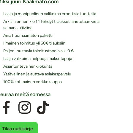
iksi juuri Kaalimato.com
Laaja ja monipuolinen valikoima eroottisia tuotteita
Arkisin ennen klo 14 tehdyt tilaukset lähetetään vielä
samana päivänä
Aina huomaamaton paketti
Ilmainen toimitus yli 60€ tilauksiin
Paljon joustavia toimitustapoja alk. 0 €
Laaja valikoima helppoja maksutapoja
Asiantunteva henkilökunta
Ystävällinen ja auttava asiakaspalvelu
100% kotimainen verkkokauppa
euraa meitä somessa
Tilaa uutiskirje