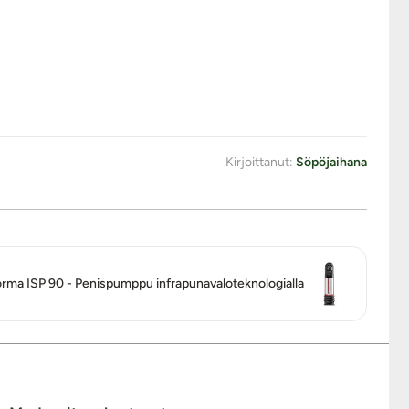
Kirjoittanut:
Söpöjaihana
orma ISP 90 - Penispumppu infrapunavaloteknologialla