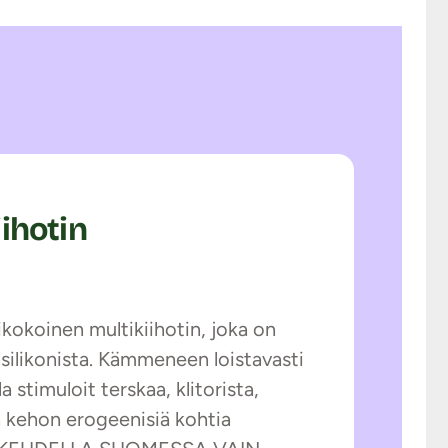
iihotin
ikokoinen multikiihotin, joka on
silikonista. Kämmeneen loistavasti
a stimuloit terskaa, klitorista,
a kehon erogeenisiä kohtia