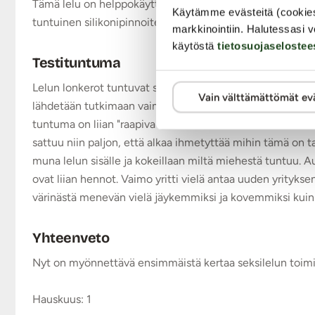
Tämä lelu on helppokäyttöinen, kun on vain yksi nappula. Si
Käytämme evästeitä (cookie
tuntuinen silikonipinnoite ja lelun kuudessa taipuisassa l
markkinointiin. Halutessasi v
käytöstä
tietosuojaselostee
Testituntuma
Lelun lonkerot tuntuvat sormin hypistellessä yllättävän kov
Vain välttämättömät ev
lähdetään tutkimaan vaimon kehoa ja tuntemuksia. Aloiteta
tuntuma on liian "raapiva". Edetään alemmaksi kohti nivus
sattuu niin paljon, että alkaa ihmetyttää mihin tämä on ta
muna lelun sisälle ja kokeillaan miltä miehestä tuntuu. 
ovat liian hennot. Vaimo yritti vielä antaa uuden yrityk
värinästä menevän vielä jäykemmiksi ja kovemmiksi kuin mi
Yhteenveto
Nyt on myönnettävä ensimmäistä kertaa seksilelun toim
Hauskuus: 1