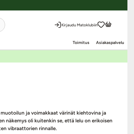
Kirjaudu Matoklubiin
Toimitus
Asiakaspalvelu
 muotoilun ja voimakkaat värinät kiehtovina ja
en näkemys oli kuitenkin se, että lelu on erikoisen
en vibraattorien rinnalle.