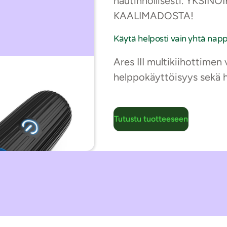
nautinnollisesti. YKS
KAALIMADOSTA!
Käytä helposti vain yhtä napp
Ares III multikiihottime
helppokäyttöisyys sekä 
Tutustu tuotteeseen