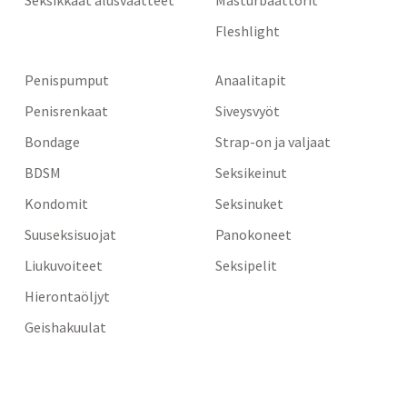
Seksikkäät alusvaatteet
Masturbaattorit
Fleshlight
Penispumput
Anaalitapit
Penisrenkaat
Siveysvyöt
Bondage
Strap-on ja valjaat
BDSM
Seksikeinut
Kondomit
Seksinuket
Suuseksisuojat
Panokoneet
Liukuvoiteet
Seksipelit
Hierontaöljyt
Geishakuulat