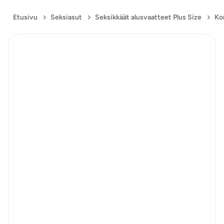
Etusivu
Seksiasut
Seksikkäät alusvaatteet Plus Size
Kor