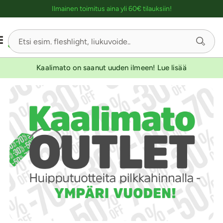
Ostoskassin kuvaus lukijalle
Ilmainen toimitus aina yli 60€ tilauksiin!
Kaalimato on saanut uuden ilmeen! Lue lisää