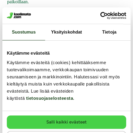
paikoillaan.
46.19 €
65.99 €
Muut asiakkaat ostivat
Suostumus
Yksityiskohdat
Tietoja
-30%
Käytämme evästeitä
Käytämme evästeitä (cookies) kehittääksemme
tuotevalikoimaamme, verkkokaupan toimivuuden
seuraamiseen ja markkinointiin. Halutessasi voit myös
kieltäytyä muista kuin verkkokaupalle pakollisista
evästeistä. Lue lisää evästeiden
käytöstä
tietosuojaselosteesta
.
Salli kaikki evästeet