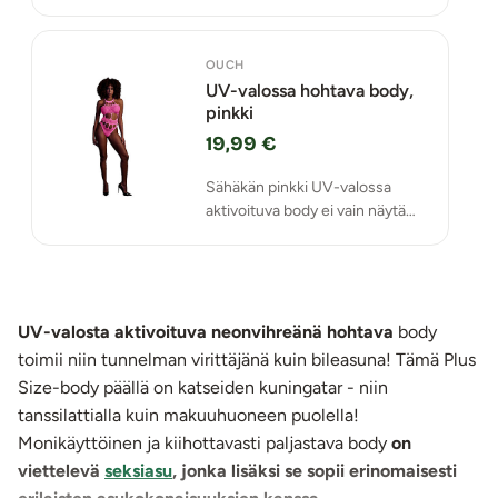
katseenvangitsija!
OUCH
UV-valossa hohtava body,
pinkki
19,99 €
Sähäkän pinkki UV-valossa
aktivoituva body ei vain näytä
upealle, vaan se myös tuntuu
päällä mukavalle.
UV-valosta aktivoituva neonvihreänä hohtava
body
toimii niin tunnelman virittäjänä kuin bileasuna! Tämä Plus
Size-body päällä on katseiden kuningatar - niin
tanssilattialla kuin makuuhuoneen puolella!
Monikäyttöinen ja kiihottavasti paljastava body
on
viettelevä
seksiasu
, jonka lisäksi se sopii erinomaisesti