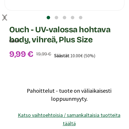
Ouch - UV-valossa hohtava
body, vihreä, Plus Size
Ouch
Alennushinta:
9,99 €
Normaalihinta:
19,99 €
Säästät
10.00€ (50%)
Pahoittelut - tuote on väliaikaisesti
loppuunmyyty.
Katso vaihtoehtoisia / samankaltaisia tuotteita
täältä