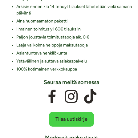
Arkisin ennen klo 14 tehdyt tilaukset lähetetään vielä samana
päivänä
Aina huomaamaton paketti
Ilmainen toimitus yli 60€ tilauksiin
Paljon joustavia toimitustapoja alk. 0 €
Laaja valikoima helppoja maksutapoja
Asiantunteva henkilökunta
Ystävällinen ja auttava asiakaspalvelu
100% kotimainen verkkokauppa
Seuraa meitä somessa
Tilaa uutiskirje
Modernit maksutavat