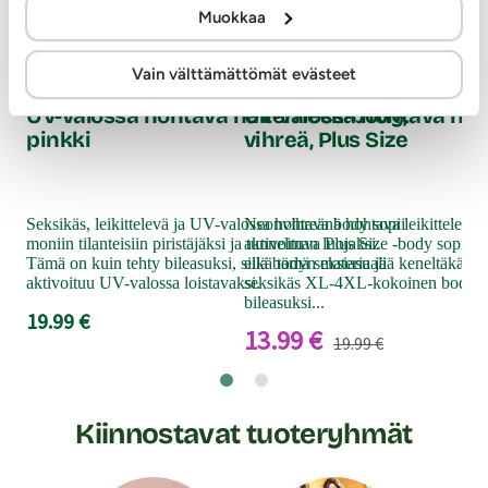
Muokkaa
Ou
UV
Ouch
Ouch
Vain välttämättömät evästeet
bo
UV-valossa hohtava halterneck-body,
UV-valossa hohtava hal
pinkki
vihreä, Plus Size
Neo
UV-
moni
Seksikäs, leikittelevä ja UV-valossa hohtava body sopii
Neonvihreänä hohtava leikittelevä 
ken
moniin tilanteisiin piristäjäksi ja tunnelman luojaksi.
aktivoituva Plus Size -body sopii mon
kok
Tämä on kuin tehty bileasuksi, sillä bodyn materiaali
eikä tämä seksiasu jää keneltäkää
19
aktivoituu UV-valossa loistavaksi.
seksikäs XL-4XL-kokoinen body on
bileasuksi...
19.99 €
13.99 €
19.99 €
Kiinnostavat tuoteryhmät