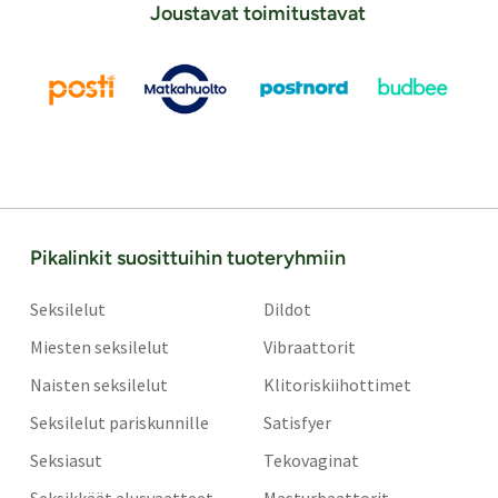
Joustavat toimitustavat
Pikalinkit suosittuihin tuoteryhmiin
Seksilelut
Dildot
Miesten seksilelut
Vibraattorit
Naisten seksilelut
Klitoriskiihottimet
Seksilelut pariskunnille
Satisfyer
Seksiasut
Tekovaginat