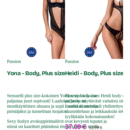
Pas
Fe
Passion
Passion
Yona - Body, Plus size
Heidi - Body, Plus size
Kor
pun
Plu
Sensuelli plus size-kokoinen Yona sexy body-asu
Plus size-kokoinen Heidi body on 
Sex
paljastaa juuri sopivasti! Laadukas body on
paljastaa näyttävästi vartalosi olen
sen
monikäyttöinen alusasu ja sopii moniin tilanteisiin
Laadukas materiaali yhdistettynä hu
55
piristäjäksi ja tunnelman luojaksi!
suunnitteluun ja leikkauksiin tekevä
tyylikkään kokonaisuuden!
Sexy bodyn avokuppirintaliivit ovat kevyesti topatut ja
37.09 €
niissä on kaarituet pitämässä rinnat kauniisti omilla
52.99 €