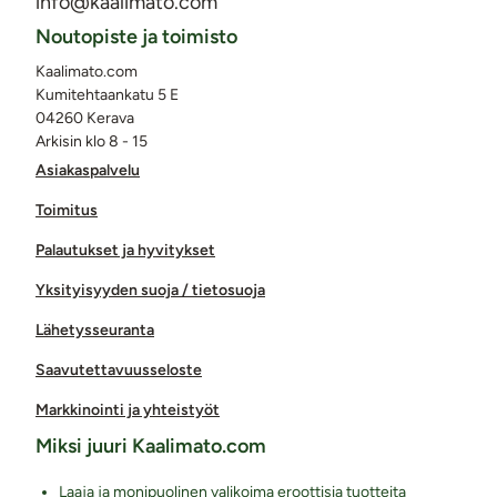
info@kaalimato.com
Noutopiste ja toimisto
Kaalimato.com
Kumitehtaankatu 5 E
04260 Kerava
Arkisin klo 8 - 15
Asiakaspalvelu
Toimitus
Palautukset ja hyvitykset
Yksityisyyden suoja / tietosuoja
Lähetysseuranta
Saavutettavuusseloste
Markkinointi ja yhteistyöt
Miksi juuri Kaalimato.com
Laaja ja monipuolinen valikoima eroottisia tuotteita