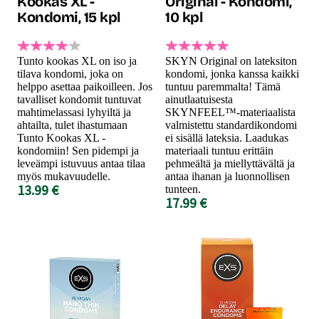
Kookas XL -
Original - Kondomi,
Kondomi, 15 kpl
10 kpl
Tunto kookas XL on iso ja
SKYN Original on lateksiton
tilava kondomi, joka on
kondomi, jonka kanssa kaikki
helppo asettaa paikoilleen. Jos
tuntuu paremmalta! Tämä
tavalliset kondomit tuntuvat
ainutlaatuisesta
mahtimelassasi lyhyiltä ja
SKYNFEEL™-materiaalista
ahtailta, tulet ihastumaan
valmistettu standardikondomi
Tunto Kookas XL -
ei sisällä lateksia. Laadukas
kondomiin! Sen pidempi ja
materiaali tuntuu erittäin
leveämpi istuvuus antaa tilaa
pehmeältä ja miellyttävältä ja
myös mukavuudelle.
antaa ihanan ja luonnollisen
13.99 €
tunteen.
17.99 €