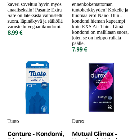
kaveri soveltuu hyvin myös
ennenkokemattoman
anaaliseksiin! Pasante Extra
tuntoherkkyyden! Kokeile ja
Safe on lateksista valmistettu
huomaa ero! Nano Thin -
suora, läpinäkyvä ja säiliöllä
kondomi hieman kapeampi
varustettu vegaanikondomi.
kuin EXS Air Thin. Tämä
8.99 €
kondomi on malliltaan suora,
joten se on helppo rullata
päälle.
7.99 €
Tunto
Durex
Conture - Kondomi,
Mutual Climax -