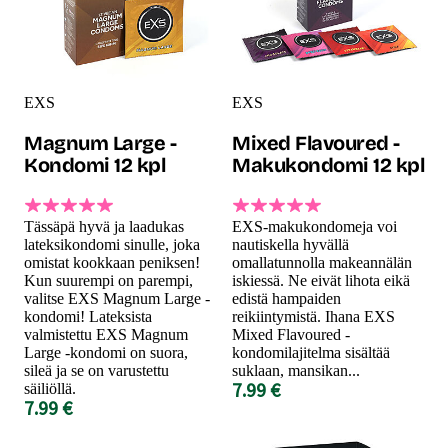
EXS
EXS
Magnum Large -
Mixed Flavoured -
Kondomi 12 kpl
Makukondomi 12 kpl
Tässäpä hyvä ja laadukas
EXS-makukondomeja voi
lateksikondomi sinulle, joka
nautiskella hyvällä
omistat kookkaan peniksen!
omallatunnolla makeannälän
Kun suurempi on parempi,
iskiessä. Ne eivät lihota eikä
valitse EXS Magnum Large -
edistä hampaiden
kondomi! Lateksista
reikiintymistä. Ihana EXS
valmistettu EXS Magnum
Mixed Flavoured -
Large -kondomi on suora,
kondomilajitelma sisältää
sileä ja se on varustettu
suklaan, mansikan...
7.99 €
säiliöllä.
7.99 €