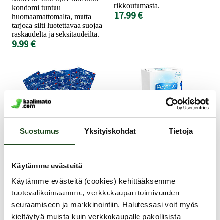
rikkoutumasta.
kondomi tuntuu
17.99 €
huomaamattomalta, mutta
tarjoaa silti luotettavaa suojaa
raskaudelta ja seksitaudeilta.
9.99 €
Suostumus
Yksityiskohdat
Tietoja
RFSU
Pasante
Käytämme evästeitä
Magic - Kondomi, 60
Silk Thin - Kondomi,
Käytämme evästeitä (cookies) kehittääksemme
kpl
12 kpl
tuotevalikoimaamme, verkkokaupan toimivuuden
seuraamiseen ja markkinointiin. Halutessasi voit myös
kieltäytyä muista kuin verkkokaupalle pakollisista
Magic on muotoiltu
Pasante Silk Thin on erittäin