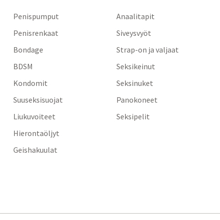
Penispumput
Anaalitapit
Penisrenkaat
Siveysvyöt
Bondage
Strap-on ja valjaat
BDSM
Seksikeinut
Kondomit
Seksinuket
Suuseksisuojat
Panokoneet
Liukuvoiteet
Seksipelit
Hierontaöljyt
Geishakuulat