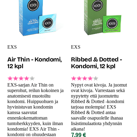
EXS
EXS
Air Thin - Kondomi,
Ribbed & Dotted -
12 kpl
Kondomi, 12 kpl
EXS-sarjan Air Thin on
Nypyt ovat kivoja. Ja juomut
superohut, reilun kokoinen ja
ovat kivoja. Varrestaan sekä
anatomisesti muotoiltu
nypytetty että juomutettu
kondomi. Huippuohuen ja
Ribbed & Dotted -kondomi
hyvinistuvan kondomin
tarjoaa molempia! EXS
kanssa saavutat
Ribbed & Dotted antaa
ennenkokemattoman
saavalle osapuolelle ihanaa
tuntoherkkyyden, kuin ilman
lisästimulaatiota yhdynnän
kondomia! EXS Air Thin -
aikana!
7.99 €
kondomi on ohuudestaan