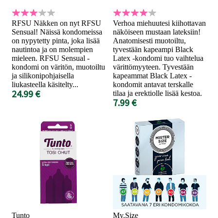
RFSU Näkken on nyt RFSU
Verhoa miehuutesi kiihottavan
Sensual! Näissä kondomeissa
näköiseen mustaan lateksiin!
on nypytetty pinta, joka lisää
Anatomisesti muotoiltu,
nautintoa ja on molempien
tyvestään kapeampi Black
mieleen. RFSU Sensual -
Latex -kondomi tuo vaihtelua
kondomi on väritön, muotoiltu
värittömyyteen. Tyvestään
ja silikonipohjaisella
kapeammat Black Latex -
liukasteella käsitelty...
kondomit antavat terskalle
24.99 €
tilaa ja erektiolle lisää kestoa.
7.99 €
Tunto
My.Size