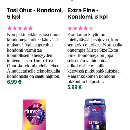
Tosi Ohut - Kondomi,
Extra Fine -
5 kpl
Kondomi, 3 kpl
Kompakti pakkaus tosi ohuita
Kondomin käyttö on
kondomeja kulkee kätevästi
miellyttävää ja sujuvaa, kun
mukana!. Vain superohut
sen koko on oikea. Normaalia
kondomi varmistaa
ohuempia Mister Size Extra
luonnollisen läheisyyden
Fine -kondomeja on jopa
tunteen ja sen Tunto Tosi
seitsemän vaihtoehtoa
Ohut -kondomi todella tekee.
erikokoisille miehille,
Ainutlaatuisella teknologialla
kätevissä pikkupakkauksissa.
kondomista on saatu hajuton...
Vääränkokoinen kondomi
6.99 €
rikkoutuu helposti...
5.99 €