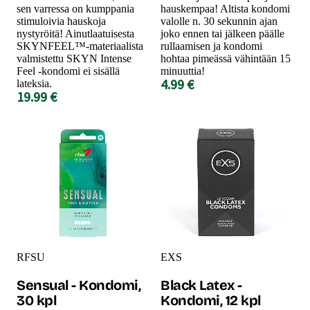
sen varressa on kumppania
hauskempaa! Altista kondomi
stimuloivia hauskoja
valolle n. 30 sekunnin ajan
nystyröitä! Ainutlaatuisesta
joko ennen tai jälkeen päälle
SKYNFEEL™-materiaalista
rullaamisen ja kondomi
valmistettu SKYN Intense
hohtaa pimeässä vähintään 15
Feel -kondomi ei sisällä
minuuttia!
4.99 €
lateksia.
19.99 €
RFSU
EXS
Sensual - Kondomi,
Black Latex -
30 kpl
Kondomi, 12 kpl