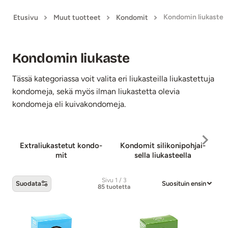
Kondomin liukaste
Etusivu
Muut tuotteet
Kondomit
Kondomin liukaste
Tässä kategoriassa voit valita eri liukasteilla liukastettuja
kondomeja, sekä myös ilman liukastetta olevia
kondomeja eli kuivakondomeja.
Extraliukastetut kon­do­
Kondomit sili­ko­ni­poh­jai­
Ko
mit
sel­la liu­kas­teel­la
Sivu 1 / 3
Suodata
Suosituin ensin
85 tuotetta
Kondomin liukaste -tuotteet