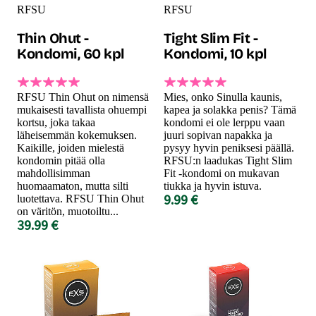
RFSU
RFSU
Thin Ohut -
Tight Slim Fit -
Kondomi, 60 kpl
Kondomi, 10 kpl
RFSU Thin Ohut on nimensä
Mies, onko Sinulla kaunis,
mukaisesti tavallista ohuempi
kapea ja solakka penis? Tämä
kortsu, joka takaa
kondomi ei ole lerppu vaan
läheisemmän kokemuksen.
juuri sopivan napakka ja
Kaikille, joiden mielestä
pysyy hyvin peniksesi päällä.
kondomin pitää olla
RFSU:n laadukas Tight Slim
mahdollisimman
Fit -kondomi on mukavan
huomaamaton, mutta silti
tiukka ja hyvin istuva.
9.99 €
luotettava. RFSU Thin Ohut
on väritön, muotoiltu...
39.99 €