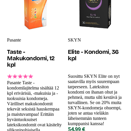
Pasante
SKYN
Taste -
Elite - Kondomi, 36
Makukondomi, 12
kpl
kpl
Suosittu SKYN Elite on nyt
saatavilla myös suurempaan
Pasante Taste -
tarpeeseen. Lateksiton
kondomilajitelma sisältää 12
kondomi on ihanan ohut ja
kpl erivärisiä, -makuisia ja -
pehmeä, mutta silti kestävä ja
tuoksuisia kondomeja.
turvallinen. Se on 20% muita
Värilliset makukondomit
SKYN-kondomeja ohuempi,
tekevät seksistä hauskempaa
joten se antaa vieläkin
ja maistuvampaa! Erittäin
läheisemmän tunteen
hyväntuoksuiset
kumppanisi kanssa!
lateksikondomit ovat käsitelty
54.99 €
silikonipohjaisella