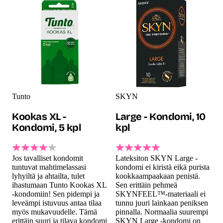
Tunto
SKYN
Kookas XL -
Large - Kondomi, 10
Kondomi, 5 kpl
kpl
Jos tavalliset kondomit
Lateksiton SKYN Large -
tuntuvat mahtimelassasi
kondomi ei kiristä eikä purista
lyhyiltä ja ahtailta, tulet
kookkaampaakaan penistä.
ihastumaan Tunto Kookas XL
Sen erittäin pehmeä
-kondomiin! Sen pidempi ja
SKYNFEEL™-materiaali ei
leveämpi istuvuus antaa tilaa
tunnu juuri lainkaan peniksen
myös mukavuudelle. Tämä
pinnalla. Normaalia suurempi
erittäin suuri ja tilava kondomi
SKYN Large -kondomi on