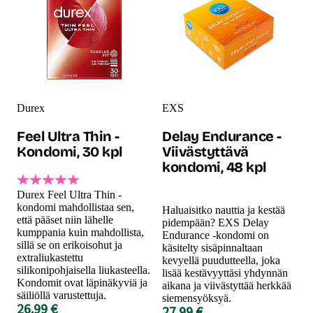
Durex
EXS
Feel Ultra Thin -
Delay Endurance -
Kondomi, 30 kpl
Viivästyttävä
kondomi, 48 kpl
Durex Feel Ultra Thin -
kondomi mahdollistaa sen,
Haluaisitko nauttia ja kestää
että pääset niin lähelle
pidempään? EXS Delay
kumppania kuin mahdollista,
Endurance -kondomi on
sillä se on erikoisohut ja
käsitelty sisäpinnaltaan
extraliukastettu
kevyellä puudutteella, joka
silikonipohjaisella liukasteella.
lisää kestävyyttäsi yhdynnän
Kondomit ovat läpinäkyviä ja
aikana ja viivästyttää herkkää
säiliöllä varustettuja.
siemensyöksyä.
26.99 €
27.99 €