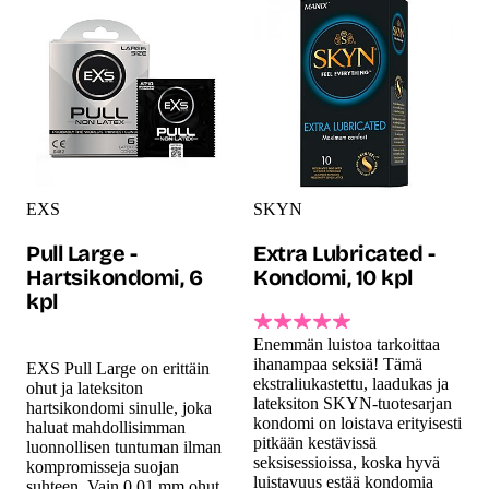
EXS
SKYN
Pull Large -
Extra Lubricated -
Hartsikondomi, 6
Kondomi, 10 kpl
kpl
Enemmän luistoa tarkoittaa
ihanampaa seksiä! Tämä
EXS Pull Large on erittäin
ekstraliukastettu, laadukas ja
ohut ja lateksiton
lateksiton SKYN-tuotesarjan
hartsikondomi sinulle, joka
kondomi on loistava erityisesti
haluat mahdollisimman
pitkään kestävissä
luonnollisen tuntuman ilman
seksisessioissa, koska hyvä
kompromisseja suojan
luistavuus estää kondomia
suhteen. Vain 0,01 mm ohut