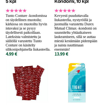
5 kpl
Kondomi, 10 kpl
Tunto Conture -kondomissa
Kevyesti puuduttavalla
on täydellinen muotoilu;
liukasteella, nystyröillä ja
kärkiosa on muotoiltu hyvin
juomuilla varustettu Durex
istuvaksi ja se pysyy
Mutual Climax -kondomi on
täydellisesti paikoillaan.
suunniteltu yhtäaikaiseen
Lateksista valmistettu ja
laukeamiseen, sillä se auttaa
säiliöllä varustettu Tunto
miestä kestämään pidempään
Conture on käsitelty
ja naista nauttimaan
silikonipohjaisella liukasteella.
enemmän!
4.99 €
13.99 €