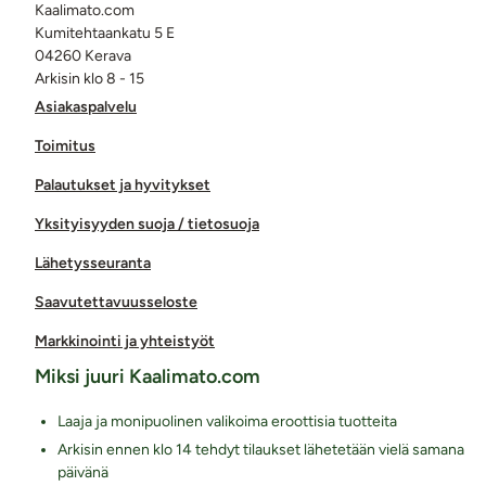
Kaalimato.com
Kumitehtaankatu 5 E
04260 Kerava
Arkisin klo 8 - 15
Asiakaspalvelu
Toimitus
Palautukset ja hyvitykset
Yksityisyyden suoja / tietosuoja
Lähetysseuranta
Saavutettavuusseloste
Markkinointi ja yhteistyöt
Miksi juuri Kaalimato.com
Laaja ja monipuolinen valikoima eroottisia tuotteita
Arkisin ennen klo 14 tehdyt tilaukset lähetetään vielä samana
päivänä