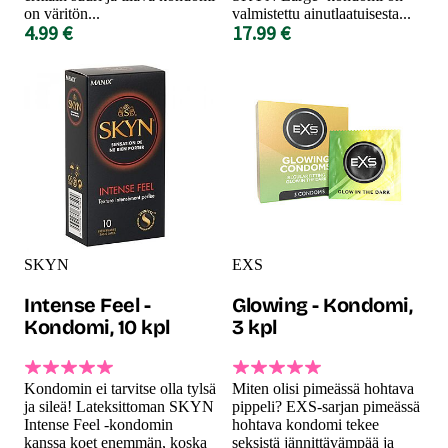
on väritön...
valmistettu ainutlaatuisesta...
4.99 €
17.99 €
SKYN
EXS
Intense Feel -
Glowing - Kondomi,
Kondomi, 10 kpl
3 kpl
Kondomin ei tarvitse olla tylsä
Miten olisi pimeässä hohtava
ja sileä! Lateksittoman SKYN
pippeli? EXS-sarjan pimeässä
Intense Feel -kondomin
hohtava kondomi tekee
kanssa koet enemmän, koska
seksistä jännittävämpää ja