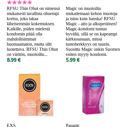
RFSU Thin Ohut on nimensä
Magic on muotoiltu
mukaisesti tavallista ohuempi
mukailemaan kehon muotoja
kortsu, joka takaa
ja istuu kuin hanska! RFSU
läheisemmän kokemuksen.
Magic - aito ja alkuperäinen!
Kaikille, joiden mielestä
Magic-kondomi tuntuu
kondomin pitää olla
hyvältä, sillä se on kapeampi
mahdollisimman
kärkiosastaan, missä
huomaamaton, mutta silti
tuntoherkkyys on suurin.
luotettava. RFSU Thin Ohut
Suosittu Magic onkin Suomen
on väritön, muotoiltu...
eniten myyty kondomi.
8.99 €
5.99 €
EXS
Pasante