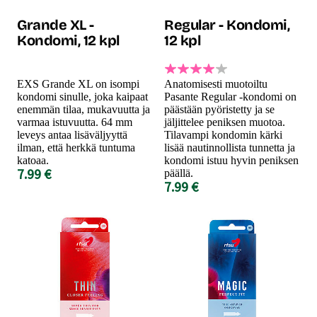
Grande XL -
Regular - Kondomi,
Kondomi, 12 kpl
12 kpl
EXS Grande XL on isompi
Anatomisesti muotoiltu
kondomi sinulle, joka kaipaat
Pasante Regular -kondomi on
enemmän tilaa, mukavuutta ja
päästään pyöristetty ja se
varmaa istuvuutta. 64 mm
jäljittelee peniksen muotoa.
leveys antaa lisäväljyyttä
Tilavampi kondomin kärki
ilman, että herkkä tuntuma
lisää nautinnollista tunnetta ja
katoaa.
kondomi istuu hyvin peniksen
7.99 €
päällä.
7.99 €