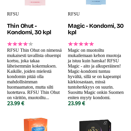
RFSU
RFSU
Thin Ohut -
Magic - Kondomi, 30
Kondomi, 30 kpl
kpl
RFSU Thin Ohut on nimensä
Magic on muotoiltu
mukaisesti tavallista ohuempi
mukailemaan kehon muotoja
kortsu, joka takaa
ja istuu kuin hanska! RFSU
läheisemmän kokemuksen.
Magic - aito ja alkuperäinen!
Kaikille, joiden mielestä
Magic-kondomi tuntuu
kondomin pitää olla
hyvältä, sillä se on kapeampi
mahdollisimman
kärkiosastaan, missä
huomaamaton, mutta silti
tuntoherkkyys on suurin.
luotettava. RFSU Thin Ohut
Suosittu Magic onkin Suomen
on väritön, muotoiltu...
eniten myyty kondomi.
23.99 €
23.99 €