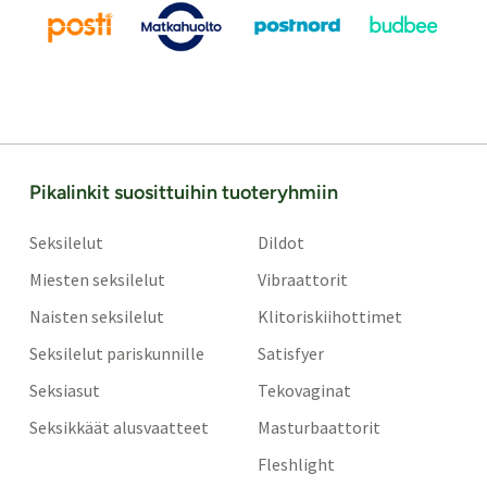
Pikalinkit suosittuihin tuoteryhmiin
Seksilelut
Dildot
Miesten seksilelut
Vibraattorit
Naisten seksilelut
Klitoriskiihottimet
Seksilelut pariskunnille
Satisfyer
Seksiasut
Tekovaginat
Seksikkäät alusvaatteet
Masturbaattorit
Fleshlight