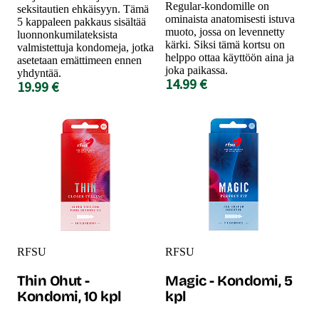
Regular-kondomille on
seksitautien ehkäisyyn. Tämä
ominaista anatomisesti istuva
5 kappaleen pakkaus sisältää
muoto, jossa on levennetty
luonnonkumilateksista
kärki. Siksi tämä kortsu on
valmistettuja kondomeja, jotka
helppo ottaa käyttöön aina ja
asetetaan emättimeen ennen
joka paikassa.
yhdyntää.
14.99 €
19.99 €
RFSU
RFSU
Thin Ohut -
Magic - Kondomi, 5
Kondomi, 10 kpl
kpl