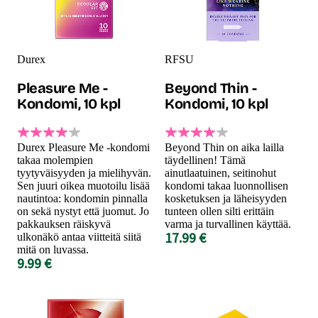
Durex
RFSU
Pleasure Me -
Beyond Thin -
Kondomi, 10 kpl
Kondomi, 10 kpl
Durex Pleasure Me -kondomi
Beyond Thin on aika lailla
takaa molempien
täydellinen! Tämä
tyytyväisyyden ja mielihyvän.
ainutlaatuinen, seitinohut
Sen juuri oikea muotoilu lisää
kondomi takaa luonnollisen
nautintoa: kondomin pinnalla
kosketuksen ja läheisyyden
on sekä nystyt että juomut. Jo
tunteen ollen silti erittäin
pakkauksen räiskyvä
varma ja turvallinen käyttää.
17.99 €
ulkonäkö antaa viitteitä siitä
mitä on luvassa.
9.99 €