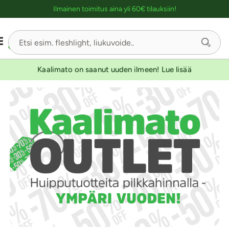
Ostoskassin kuvaus lukijalle
UUTUUSTUOTE
Ilmainen toimitus aina yli 60€ tilauksiin!
Sivu
1/3
Kaalimato on saanut uuden ilmeen! Lue lisää