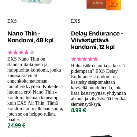
EXS
EXS
Nano Thin -
Delay Endurance -
Kondomi, 48 kpl
Viivästyttävä
kondomi, 12 kpl
EXS Nano Thin on
standardikokoinen ja
Haluaisitko nauttia ja kestää
huippuohut kondomi, jonka
pidempään? EXS Delay
kanssa saavutat
Endurance -kondomi on
ennenkokemattoman
käsitelty sisäpinnaltaan
tuntoherkkyyden! Kokeile ja
kevyellä puudutteella, joka
huomaa ero! Nano Thin -
lisää kestävyyttäsi yhdynnän
kondomi hieman kapeampi
aikana ja viivästyttää herkkää
kuin EXS Air Thin. Tämä
siemensyöksyä.
kondomi on malliltaan suora,
8.99 €
joten se on helppo rullata
päälle.
24.99 €