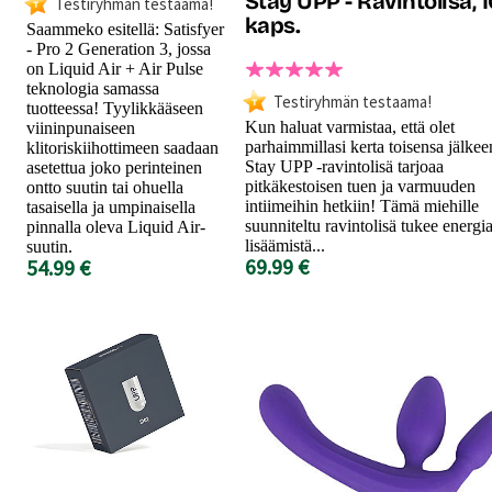
Stay UPP - Ravintolisä, 1
Testiryhmän testaama!
kaps.
Saammeko esitellä: Satisfyer
- Pro 2 Generation 3, jossa
on Liquid Air + Air Pulse
teknologia samassa
Testiryhmän testaama!
tuotteessa! Tyylikkääseen
Kun haluat varmistaa, että olet
viininpunaiseen
parhaimmillasi kerta toisensa jälkee
klitoriskiihottimeen saadaan
Stay UPP -ravintolisä tarjoaa
asetettua joko perinteinen
pitkäkestoisen tuen ja varmuuden
ontto suutin tai ohuella
intiimeihin hetkiin! Tämä miehille
tasaisella ja umpinaisella
suunniteltu ravintolisä tukee energi
pinnalla oleva Liquid Air-
lisäämistä...
suutin.
69.99 €
54.99 €