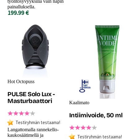
työntösyvyyksillä vain napin
painalluksella.
199.99 €
Hot Octopuss
PULSE Solo Lux -
Masturbaattori
Kaalimato
Intiimivoide, 50 ml
Testiryhmän testaama!
Langattomalla rannekello-
kaukosäätimellä ja
Testiryhmän testaama!