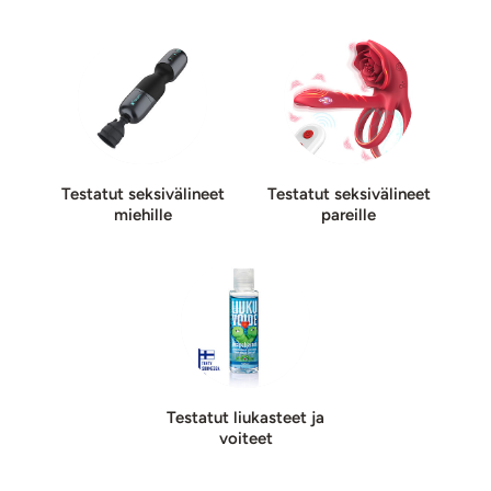
neet sek­si­le­lut
Testatut se­ksi­vä­li­neet
Testatut seksi­vä­li­neet
miehille
pa­reil­le
Testatut liukasteet ja
voiteet