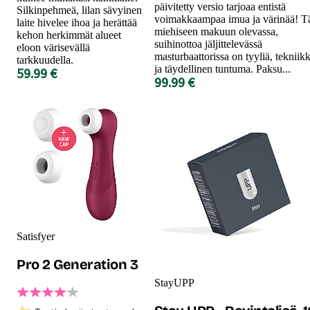
päivitetty versio tarjoaa entistä
Silkinpehmeä, lilan sävyinen
voimakkaampaa imua ja värinää! T
laite hivelee ihoa ja herättää
miehiseen makuun olevassa,
kehon herkimmät alueet
suihinottoa jäljittelevässä
eloon värisevällä
masturbaattorissa on tyyliä, tekniik
tarkkuudella.
ja täydellinen tuntuma. Paksu...
59.99 €
99.99 €
Satisfyer
Pro 2 Generation 3
StayUPP