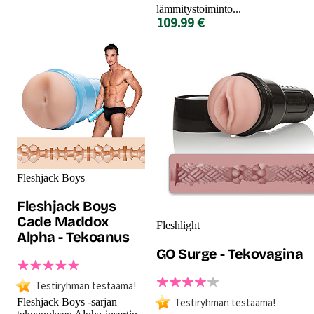
lämmitystoiminto...
109.99 €
Fleshjack Boys
Fleshjack Boys
Cade Maddox
Fleshlight
Alpha - Tekoanus
GO Surge - Tekovagina
Testiryhmän testaama!
Testiryhmän testaama!
Fleshjack Boys -sarjan