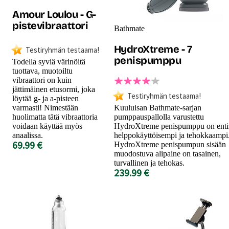
Amour Loulou - G-
pistevibraattori
Bathmate
HydroXtreme - 7
Testiryhmän testaama!
penispumppu
Todella syviä värinöitä
tuottava, muotoiltu
vibraattori on kuin
jättimäinen etusormi, joka
Testiryhmän testaama!
löytää g- ja a-pisteen
Kuuluisan Bathmate-sarjan
varmasti! Nimestään
pumppauspallolla varustettu
huolimatta tätä vibraattoria
HydroXtreme penispumppu on enti
voidaan käyttää myös
helppokäyttöisempi ja tehokkaampi
anaalissa.
69.99 €
HydroXtreme penispumpun sisään
muodostuva alipaine on tasainen,
turvallinen ja tehokas.
239.99 €