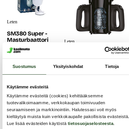
Leten
SM380 Super -
Masturbaattori
Leten
SM500 Super Thrusting 
Masturbaattori
Testiryhmän testaama!
Suostumus
Yksityiskohdat
Tietoja
Kovaan menoon tarkoitettu
Leten - SM380 Super
Masturbator tarjoaa
Testiryhmän testaama!
handsfree-nautintoa! Pitkä
Leten SM500 on todellinen miehen
Käytämme evästeitä
edestakainen liike antaa
panokone, jossa yhdistyvät
nautintoa koko peniksesi
Käytämme evästeitä (cookies) kehittääksemme
edistyksellinen tekniikka,
mitalta ja sen nopeus on jopa
huippulaadukkaat materiaalit ja
tuotevalikoimaamme, verkkokaupan toimivuuden
380 vetoa minuutissa!
monipuoliset toiminnot. Tämä laite
Ladattava SM380 Super -
seuraamiseen ja markkinointiin. Halutessasi voit myös
nostaa nautinnon uudelle tasolle
masturbaattori on
kieltäytyä muista kuin verkkokaupalle pakollisista evästeistä
tehokkaan teleskooppisen
ulkokuoreltaan viileän
työntötoimintonsa ja ergonomisen
Lue lisää evästeiden käytöstä
tietosuojaselosteesta
.
vaalea ja hyvännäköinen.
kaksoiskahvansa ansiosta.
139.99 €