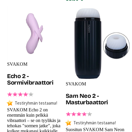
SVAKOM
Echo 2 -
Sormivibraattori
SVAKOM
Sam Neo 2 -
Masturbaattori
Testiryhmän testaama!
SVAKOM Echo 2 on
enemmän kuin pelkkä
vibraattori – se on tyylikäs ja
Testiryhmän testaama!
tehokas "sormen jatke", joka
Suositun SVAKOM Sam Neon
kulkee mukanasi kaikkialle.