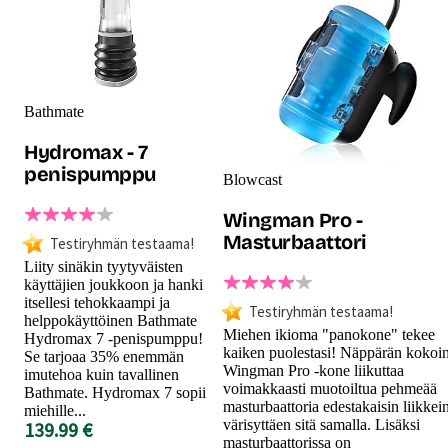
Bathmate
Hydromax - 7
penispumppu
Blowcast
Wingman Pro -
Masturbaattori
Testiryhmän testaama!
Liity sinäkin tyytyväisten
käyttäjien joukkoon ja hanki
itsellesi tehokkaampi ja
Testiryhmän testaama!
helppokäyttöinen Bathmate
Miehen ikioma "panokone" tekee
Hydromax 7 -penispumppu!
kaiken puolestasi! Näppärän kokoi
Se tarjoaa 35% enemmän
Wingman Pro -kone liikuttaa
imutehoa kuin tavallinen
voimakkaasti muotoiltua pehmeää
Bathmate. Hydromax 7 sopii
masturbaattoria edestakaisin liikkei
miehille...
värisyttäen sitä samalla. Lisäksi
139.99 €
masturbaattorissa on