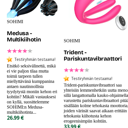
SOHIMI
Medusa -
Multikiihotin
SOHIMI
Trident -
Pariskuntavibraattori
Testiryhmän testaama!
Etsitkö seksivälinettä, mikä
ei vie paljon tilaa mutta
toimii tarpeen tullen
Testiryhmän testaama!
miellyttävänä kumppanina
Trident-pariskuntavibraattori saa
antaen nautinnollista
yhteisiin lemmenhetkiin uutta meno
tyydytystä moniin kehon eri
sillä langattomalla kauko-ohjaimell
kohtiin? Mikäli vastauksesi
varustettu pariskuntavibraattori pitä
on kyllä, suosittelemme
sisällään kolme tehokasta moottoria
SOHIMI:n Medusa-
joiden värinät saavat aikaan erittäin
multikiihotinta...
tehokasta kiihotusta kehon
26.99 €
erogeenisimpiin kohtiin.
33.99 €