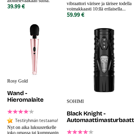
aloittelevaakaan subia.
vibraattori värisee ja tärisee todella
39.99 €
voimakkaasti 10:llä erilaisella...
59.99 €
Rosy Gold
Wand -
Hieromalaite
SOHIMI
Black Knight -
Automaattimasturbaatt
Testiryhmän testaama!
Nyt on aika luksusretkelle
joko omassa tai kumppanin