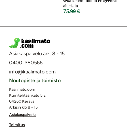
sekä kehon muihin erogeenisiin
alueisiin.
75.99 €
Asiakaspalvelu ark. 8 - 15
0400-380566
info@kaalimato.com
Noutopiste ja toimisto
Kaalimato.com
Kumitehtaankatu 5 E
04260 Kerava
Arkisin klo 8 - 15
Asiakaspalvelu
Toimitus