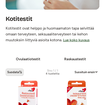
Kotitestit
Kotitestit ovat helppo ja huomaamaton tapa selvittää
omaan terveyteen, seksuaaliterveyteen tai kehon
muutoksiin liittyviä asioita kotona.
Lue koko kuvaus
O­vu­laa­tio­tes­tit
Raskaustestit
Sivu 1 / 1
Suodata
Suosituin ensin
4 tuotetta
Kotitestit -tuotteet