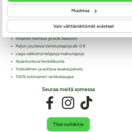
Laaja ja monipuolinen valikoima eroottisia tuotteita
Muokkaa
Arkisin ennen klo 14 tehdyt tilaukset lähetetään vielä samana
päivänä
Vain välttämättömät evästeet
Aina huomaamaton paketti
Ilmainen toimitus yli 60€ tilauksiin
Paljon joustavia toimitustapoja alk. 0 €
Laaja valikoima helppoja maksutapoja
Asiantunteva henkilökunta
Ystävällinen ja auttava asiakaspalvelu
100% kotimainen verkkokauppa
Seuraa meitä somessa
Tilaa uutiskirje