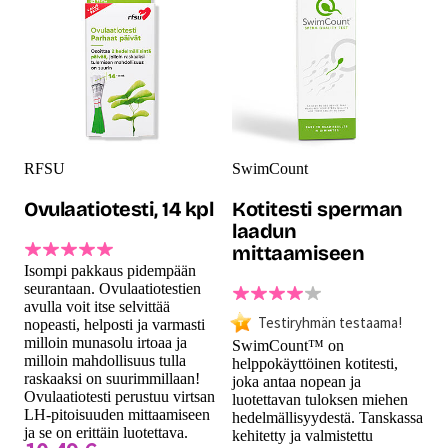
RFSU
SwimCount
Ovulaatiotesti, 14 kpl
Kotitesti sperman
laadun
mittaamiseen
Isompi pakkaus pidempään
seurantaan. Ovulaatiotestien
avulla voit itse selvittää
Testiryhmän testaama!
nopeasti, helposti ja varmasti
milloin munasolu irtoaa ja
SwimCount™ on
milloin mahdollisuus tulla
helppokäyttöinen kotitesti,
raskaaksi on suurimmillaan!
joka antaa nopean ja
Ovulaatiotesti perustuu virtsan
luotettavan tuloksen miehen
LH-pitoisuuden mittaamiseen
hedelmällisyydestä. Tanskassa
ja se on erittäin luotettava.
kehitetty ja valmistettu