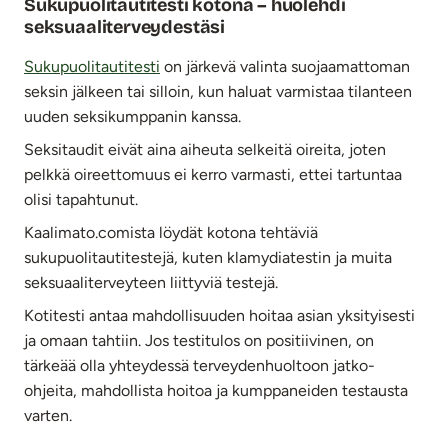
Sukupuolitautitesti kotona – huolehdi
seksuaaliterveydestäsi
Sukupuolitautitesti
on järkevä valinta suojaamattoman
seksin jälkeen tai silloin, kun haluat varmistaa tilanteen
uuden seksikumppanin kanssa.
Seksitaudit eivät aina aiheuta selkeitä oireita, joten
pelkkä oireettomuus ei kerro varmasti, ettei tartuntaa
olisi tapahtunut.
Kaalimato.comista löydät kotona tehtäviä
sukupuolitautitestejä, kuten klamydiatestin ja muita
seksuaaliterveyteen liittyviä testejä.
Kotitesti antaa mahdollisuuden hoitaa asian yksityisesti
ja omaan tahtiin. Jos testitulos on positiivinen, on
tärkeää olla yhteydessä terveydenhuoltoon jatko-
ohjeita, mahdollista hoitoa ja kumppaneiden testausta
varten.