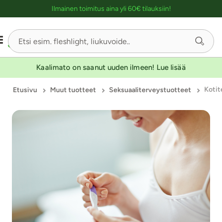
Ostoskassin kuvaus lukijalle
Ilmainen toimitus aina yli 60€ tilauksiin!
-30
-30
Kaalimato on saanut uuden ilmeen! Lue lisää
Kotit
Etusivu
Muut tuotteet
Seksuaaliterveystuotteet