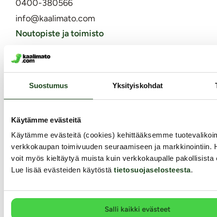
0400-380566
info@kaalimato.com
Noutopiste ja toimisto
Kaalimato.com
Kumitehtaankatu 5 E
04260 Kerava
Arkisin klo 8 - 15
Suostumus
Yksityiskohdat
Asiakaspalvelu
Toimitus
Käytämme evästeitä
Palautukset ja hyvitykset
Käytämme evästeitä (cookies) kehittääksemme tuotevalik
Yksityisyyden suoja / tietosuoja
verkkokaupan toimivuuden seuraamiseen ja markkinointiin. 
voit myös kieltäytyä muista kuin verkkokaupalle pakollisista 
Lähetysseuranta
Lue lisää evästeiden käytöstä
tietosuojaselosteesta
.
Saavutettavuusseloste
Markkinointi ja yhteistyöt
Salli kaikki evästeet
Miksi juuri Kaalimato.com