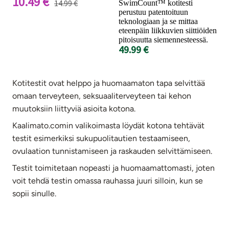
10.49 €
14.99 €
SwimCount™ kotitesti
perustuu patentoituun
teknologiaan ja se mittaa
eteenpäin liikkuvien siittiöiden
pitoisuutta siemennesteessä.
49.99 €
Kotitestit ovat helppo ja huomaamaton tapa selvittää
omaan terveyteen, seksuaaliterveyteen tai kehon
muutoksiin liittyviä asioita kotona.
Kaalimato.comin valikoimasta löydät kotona tehtävät
testit esimerkiksi sukupuolitautien testaamiseen,
ovulaation tunnistamiseen ja raskauden selvittämiseen.
Testit toimitetaan nopeasti ja huomaamattomasti, joten
voit tehdä testin omassa rauhassa juuri silloin, kun se
sopii sinulle.