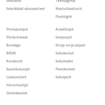
Seksiasut
Tekovaginat
Seksikkäät alusvaatteet
Masturbaattorit
Fleshlight
Penispumput
Anaalitapit
Penisrenkaat
Siveysvyöt
Bondage
Strap-on ja valjaat
BDSM
Seksikeinut
Kondomit
Seksinuket
Suuseksisuojat
Panokoneet
Liukuvoiteet
Seksipelit
Hierontaöljyt
Geishakuulat