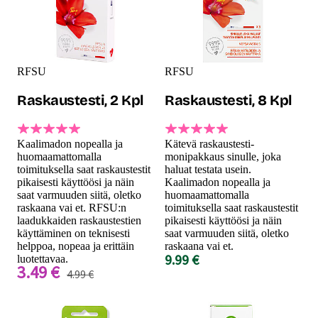
RFSU
RFSU
Raskaustesti, 2 Kpl
Raskaustesti, 8 Kpl
Kaalimadon nopealla ja
Kätevä raskaustesti-
huomaamattomalla
monipakkaus sinulle, joka
toimituksella saat raskaustestit
haluat testata usein.
pikaisesti käyttöösi ja näin
Kaalimadon nopealla ja
saat varmuuden siitä, oletko
huomaamattomalla
raskaana vai et. RFSU:n
toimituksella saat raskaustestit
laadukkaiden raskaustestien
pikaisesti käyttöösi ja näin
käyttäminen on teknisesti
saat varmuuden siitä, oletko
helppoa, nopeaa ja erittäin
raskaana vai et.
9.99 €
luotettavaa.
3.49 €
4.99 €