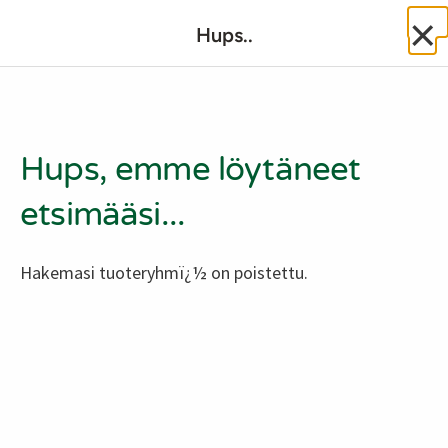
Ostoskassin kuvaus lukijalle
Hups..
Hups, emme löytäneet
etsimääsi...
Hakemasi tuoteryhmï¿½ on poistettu.