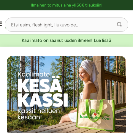
Ostoskassin kuvaus lukijalle
Ilmainen toimitus aina yli 60€ tilauksiin!
Kaalimato on saanut uuden ilmeen! Lue lisää