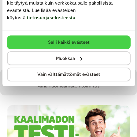
kieltäytyä muista kuin verkkokaupalle pakollisista
Laadukkaat SEI MIO:n sidontatuotteet
evästeistä. Lue lisää evästeiden
nyt yksinoikeudella Kaalimadolta!
käytöstä
tietosuojaselosteesta
.
Katso kaikki tarjoukset
Salli kaikki evästeet
Muokkaa
Vain välttämättömät evästeet
Laadukkaat ja turvalliset tuotteet
Aina huomaamaton toimitus