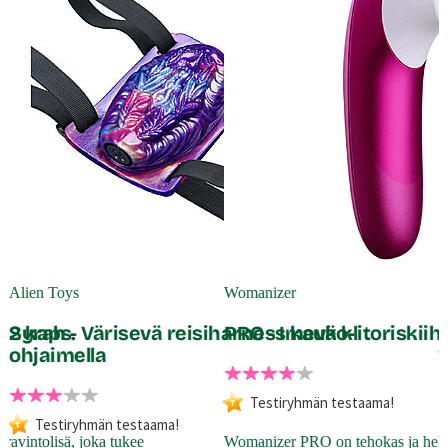
W
P
Alien Toys
Womanizer
, 2 kaps.
Syrah - Värisevä reisiharness kauko-
PRO - Imevä klitoriskiiho
ohjaimella
H
Testiryhmän testaama!
t
Testiryhmän testaama!
W
 ravintolisä, joka tukee
Womanizer PRO on tehokas ja help
t