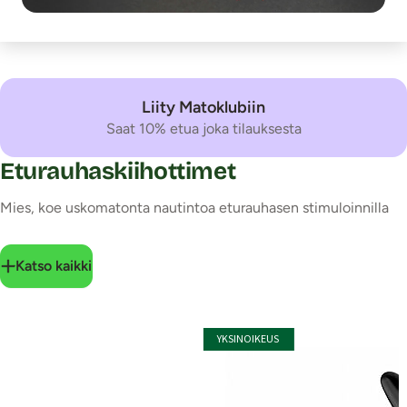
Liity Matoklubiin
Saat 10% etua joka tilauksesta
Eturauhaskiihottimet
Mies, koe uskomatonta nautintoa eturauhasen stimuloinnilla
Katso kaikki
YKSINOIKEUS