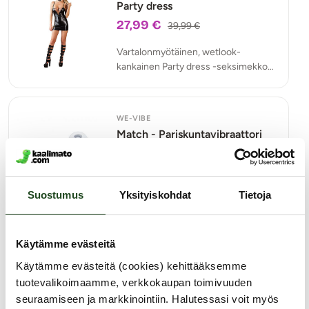
Party dress
27,99 €
39,99 €
Vartalonmyötäinen, wetlook-
kankainen Party dress -seksimekko
kiiltää kutsuvasti ja muistuttaa vinyyliä
sekä lateksia mutta on selkeästi
hengittävämpi ja ilmavampi.
WE-VIBE
Match - Pariskuntavibraattori
97,99 €
139,99 €
Sytyttäkää intohimon liekki
roihuamaan!
Suostumus
Yksityiskohdat
Tietoja
Käytämme evästeitä
SEI MIO
Hog Tied and Satisfied -
Käytämme evästeitä (cookies) kehittääksemme
Kahlesetti
tuotevalikoimaamme, verkkokaupan toimivuuden
33,59 €
47,99 €
seuraamiseen ja markkinointiin. Halutessasi voit myös