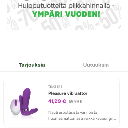
Tarjouksia
Uutuuksia
TEAZERS
Pleasure vibraattori
41,99 €
59,99 €
Nauti eroottisista värinöistä
huomaamattomasti vaikka kaupungilla
liikkuessasi.