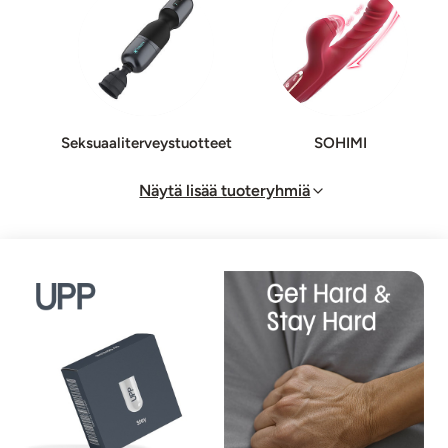
Sek­suaa­li­ter­veys­tuot­teet
SOHIMI
Näytä lisää tuoteryhmiä