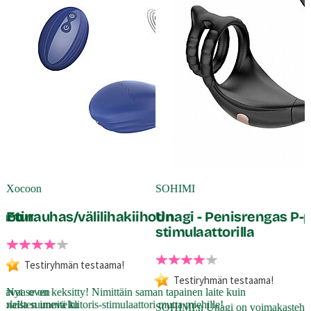
Xocoon
SOHIMI
hotin
Eturauhas/välilihakiihotin
Unagi - Penisrengas P-p
stimulaattorilla
A
o
Testiryhmän testaama!
v
Testiryhmän testaama!
p
in avaa oven
Nyt se on keksitty! Nimittäin saman tapainen laite kuin
t
olella suunniteltu
naisten imevä klitoris-stimulaattori mutta miehille!
SOHIMI:n Unagi on voimakastehoi