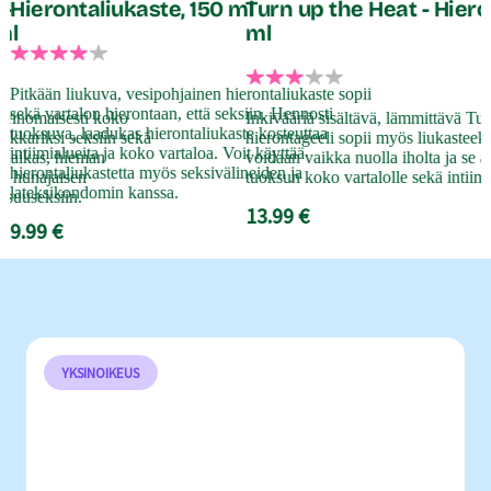
 -
Hierontaliukaste, 150 ml
Turn up the Heat - Hiero
ml
ml
P
m
Pitkään liukuva, vesipohjainen hierontaliukaste sopii
k
sekä vartalon hierontaan, että seksiin. Hennosti
erinomaisesti koko
Inkivääriä sisältävä, lämmittävä Tur
h
tuoksuva, laadukas hierontaliukaste kosteuttaa
iukkariksi seksiin sekä
hierontageeli sopii myös liukasteeks
intiimialueita ja koko vartaloa. Voit käyttää
9
 Raikas, hieman
voidaan vaikka nuolla iholta ja se 
hierontaliukastetta myös seksivälineiden ja
n hunajaisen
tuoksun koko vartalolle sekä intiimi
lateksikondomin kanssa.
 suuseksiin.
13.99 €
9.99 €
YKSINOIKEUS