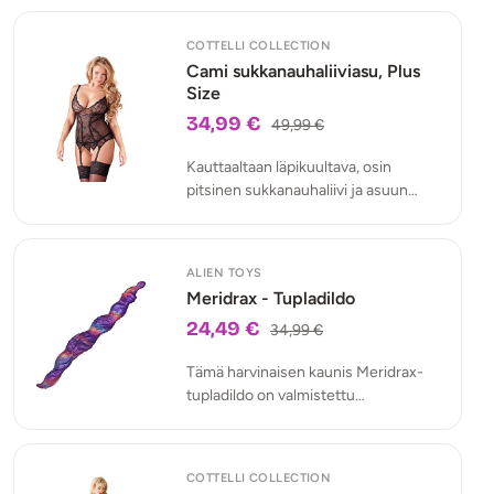
COTTELLI COLLECTION
Cami sukkanauhaliiviasu, Plus
Size
34,99 €
49,99 €
Kauttaaltaan läpikuultava, osin
pitsinen sukkanauhaliivi ja asuun
sopivat minimalistiset avostringit ovat
tyrmäävän seksikäs asukokonaisuus!
ALIEN TOYS
Meridrax - Tupladildo
24,49 €
34,99 €
Tämä harvinaisen kaunis Meridrax-
tupladildo on valmistettu
taianomaisesta helmiäissilikonista,
joka hehkuu pehmeää valoa kuin
merenpohjan simpukan pinta.
COTTELLI COLLECTION