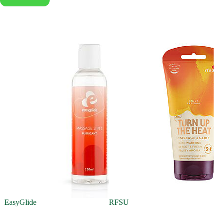
N
EasyGlide
RFSU