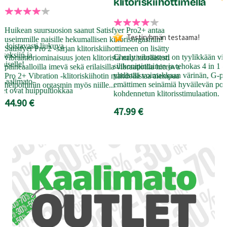
klitoriskiihottimella
S
G
Huikean suursuosion saanut Satisfyer Pro2+ antaa
Testiryhmän testaama!
t
useimmille naisille hekumallisen klitorisorgasmin!
 loistavasti liukuva
Satisfyer Pro 2 -sarjan klitoriskiihottimeen on lisätty
 seksiin ja
T
Cherly vibraattori on tyylikkään vi
vibraattoriominaisuus joten klitorista nautinnollisesti
aiselle!
k
silikonipintainen ja tehokas 4 in 1 
paineaalloilla imevä sekä erilaisilla vibraatioilla hierova
p
yhdistää voimakkaan värinän, G-pis
Pro 2+ Vibration -klitoriskiihotin mahdollistaa aiempaa
 Kaalimato-
u
emättimen seinämiä hyväilevän poi
helpommin orgasmin myös niille...
det ovat huippuluokkaa
kohdennetun klitorisstimulaation.
5
44.90 €
47.99 €