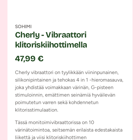
SOHIMI
Cherly - Vibraattori
klitoriskiihottimella
47,99 €
Cherly vibraattori on tyylikkään viininpunainen,
silikonipintainen ja tehokas 4 in 1 -hieromasauva,
joka yhdistää voimakkaan värinän, G-pisteen
stimuloinnin, emättimen seinämiä hyväilevän
poimutetun varren sekä kohdennetun
klitorisstimulaation.
Tässä monitoimivibraattorissa on 10
värinätoimintoa, seitsemän erilaista edestakaista
liikettä ja viisi klitoriskiihottimen