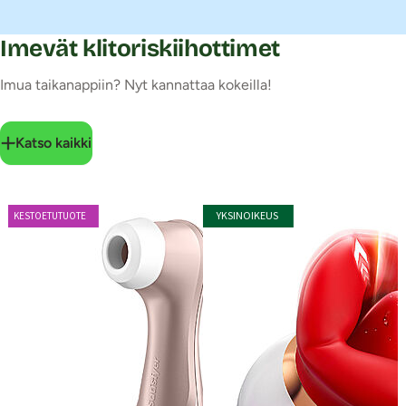
Imevät klitoriskiihottimet
Imua taikanappiin? Nyt kannattaa kokeilla!
Katso kaikki
YKSINOIKEUS
KESTOETUTUOTE