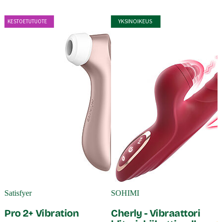
YKSINOIKEUS
KESTOETUTUOTE
S
Satisfyer
SOHIMI
Pro 2+ Vibration
Cherly - Vibraattori