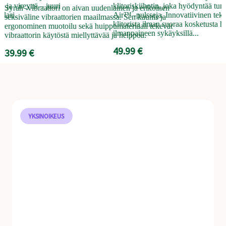
 ja vireyttä – juuri
klitoriskiihotin, joka hyödyntää tun
Syrah -vibraattori on aivan uudenlainen ja erikoinen
i
llasi.
Air™ -pulsseja. Innovatiivinen tekn
seksiväline vibraattorien maailmassa. Sen kaunis ja
i
klitorista ilman suoraa kosketusta he
ergonominen muotoilu sekä huippumateriaali tekevät
4
ilmanpaineen sykäyksillä...
vibraattorin käytöstä miellyttävää ja helppoa.
49.99 €
39.99 €
YKSINOIKEUS