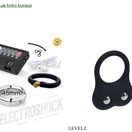
Lue koko kuvaus
teet
LEVELZ