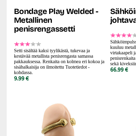
Bondage Play Welded -
Sähköi
Metallinen
johtav
penisrengassetti
Sähköimpulsse
kuuluu metall
Setti sisältää kaksi tyylikästä, tukevaa ja
virtakaapeli 
kestävää metallista penisrengasta samassa
penisrenkaita
pakkauksessa. Renkaita on kolmea eri kokoa ja
sekä kiveksii
sisähalkaisija on ilmoitettu Tuotetiedot -
66.99 €
kohdassa.
9.99 €