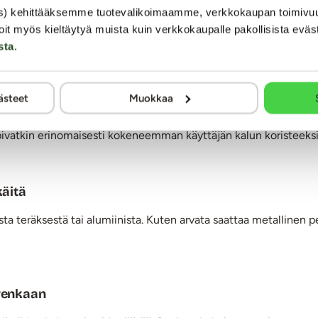
s) kehittääksemme tuotevalikoimaamme, verkkokaupan toimivu
oit myös kieltäytyä muista kuin verkkokaupalle pakollisista eväs
sta
.
ästeet
Muokkaa
sopivatkin erinomaisesti kokeneemman käyttäjän kalun koristeeksi
käitä
a teräksestä tai alumiinista. Kuten arvata saattaa metallinen pe
srenkaan