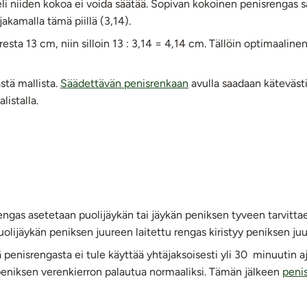
 eli niiden kokoa ei voida säätää. Sopivan kokoinen penisrengas 
akamalla tämä piillä (3,14).
sta 13 cm, niin silloin 13 : 3,14 = 4,14 cm. Tällöin optimaaline
stä mallista.
Säädettävän penisrenkaan
avulla saadaan kätevästi
istalla.
ngas asetetaan puolijäykän tai jäykän peniksen tyveen tarvittaes
uolijäykän peniksen juureen laitettu rengas kiristyy peniksen j
penisrengasta ei tule käyttää yhtäjaksoisesti yli 30 minuutin aj
 peniksen verenkierron palautua normaaliksi. Tämän jälkeen
peni