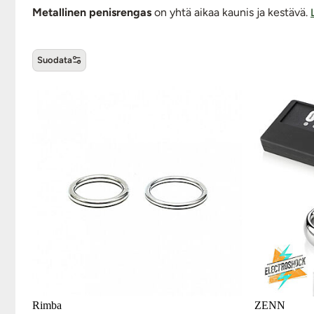
Metallinen penisrengas
on yhtä aikaa kaunis ja kestävä.
Suodata
Metalliset penisrenkaat -tuot
Rimba
ZENN