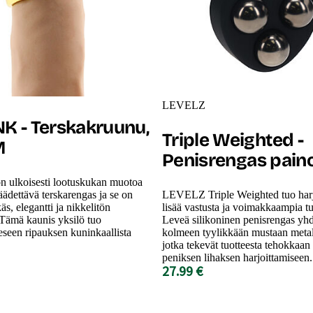
LEVELZ
K - Terskakruunu,
Triple Weighted -
M
Penisrengas paino
ulkoisesti lootuskukan muotoa
äädettävä terskarengas ja se on
LEVELZ Triple Weighted tuo harj
äs, elegantti ja nikkelitön
lisää vastusta ja voimakkaampia t
 Tämä kaunis yksilö tuo
Leveä silikoninen penisrengas yhd
een ripauksen kuninkaallista
kolmeen tyylikkään mustaan metal
jotka tekevät tuotteesta tehokkaan
peniksen lihaksen harjoittamiseen.
27.99 €