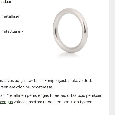
saadaan
n metallisen
 mitattua ei-
sa vesipohjaista- tai silikonipohjaista liukuvoidetta
uureen erektion muodostuessa.
an. Metallinen penisrengas tulee siis ottaa pois peniksen
srengas
voidaan asettaa uudelleen peniksen tyveen.