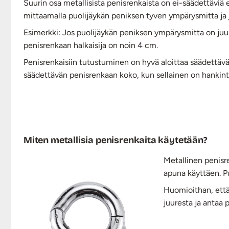
Suurin osa metallisista penisrenkaista on ei-säädettäviä
mittaamalla puolijäykän peniksen tyven ympärysmitta ja j
Esimerkki: Jos puolijäykän peniksen ympärysmitta on juure
penisrenkaan halkaisija on noin 4 cm.
Penisrenkaisiin tutustuminen on hyvä aloittaa säädettävä
säädettävän penisrenkaan koko, kun sellainen on hankintal
Miten metallisia penisrenkaita käytetään?
Metallinen penisre
apuna käyttäen. P
Huomioithan, että 
juuresta ja antaa