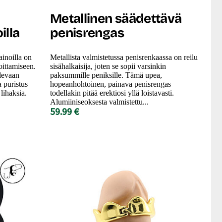
Metallinen säädettävä
illa
penisrengas
inoilla on
Metallista valmistetussa penisrenkaassa on reilu
oittamiseen.
sisähalkaisija, joten se sopii varsinkin
olevaan
paksummille peniksille. Tämä upea,
a puristus
hopeanhohtoinen, painava penisrengas
lihaksia.
todellakin pitää erektiosi yllä loistavasti.
Alumiiniseoksesta valmistettu...
59.99 €