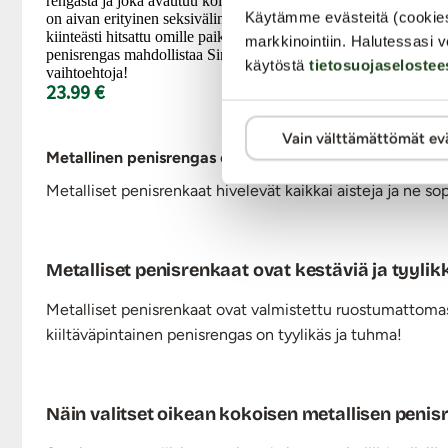
rengasta ja joka avautuu kolmeen eri suuntaan,
Käytämme evästeitä (cookie
on aivan erityinen seksiväline. Renkaat ovat
kiinteästi hitsattu omille paikoilleen. Tämä
markkinointiin. Halutessasi v
penisrengas mahdollistaa Sinulle paljon
käytöstä
tietosuojaselostee
vaihtoehtoja!
23.99 €
Vain välttämättömät ev
Metallinen penisrengas
on yhtä aikaa kaunis ja kestävä.
Metalliset penisrenkaat hivelevät kaikkai aisteja ja ne 
Metalliset penisrenkaat ovat kestäviä ja tyylik
Metalliset penisrenkaat ovat valmistettu ruostumattomast
kiiltäväpintainen penisrengas on tyylikäs ja tuhma!
Näin valitset oikean kokoisen metallisen peni