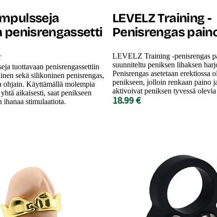
mpulsseja
LEVELZ Training -
a penisrengassetti
Penisrengas paino
LEVELZ Training -penisrengas pa
suunniteltu peniksen lihaksen harj
ja tuottavaan penisrengassettiin
Penisrengas asetetaan erektiossa 
inen sekä silikoninen penisrengas,
penikseen, jolloin renkaan paino j
ja ohjain. Käyttämällä molempia
aktivoivat peniksen tyvessä olevia 
 yhtä aikaisesti, saat penikseen
18.99 €
n ihanaa stimulaatiota.