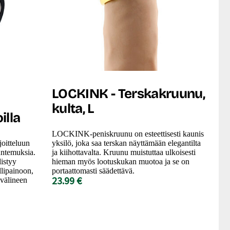
LOCKINK - Terskakruunu,
kulta, L
illa
LOCKINK-peniskruunu on esteettisesti kaunis
oitteluun
yksilö, joka saa terskan näyttämään elegantilta
untemuksia.
ja kiihottavalta. Kruunu muistuttaa ulkoisesti
istyy
hieman myös lootuskukan muotoa ja se on
lipainoon,
portaattomasti säädettävä.
23.99 €
 välineen