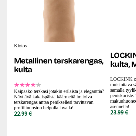
Kiotos
LOCKIN
Metallinen terskarengas,
kulta, 
kulta
LOCKINK on 
muistuttava s
samalla tyylik
Kaipaako terskasi jotakin erilaista ja eleganttia?
peniskoriste.
Näyttävä kakaispäistä käärmettä imitoiva
makuuhuonees
terskarengas antaa peniksellesi tarvittavan
asennetta!
profiilinnoston helpolla tavalla!
23.99 €
22.99 €