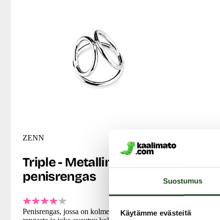
ZENN
Triple - Metallinen
penisrengas
Suostumus
Penisrengas, jossa on kolme erikokoista
Käytämme evästeitä