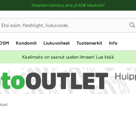
Ostoskassin kuvaus lukijalle
Ilmainen toimitus aina yli 60€ tilauksiin!
DSM
Kondomit
Liukuvoiteet
Tuotemerkit
Info
Kaalimato on saanut uuden ilmeen! Lue lisää
kaat