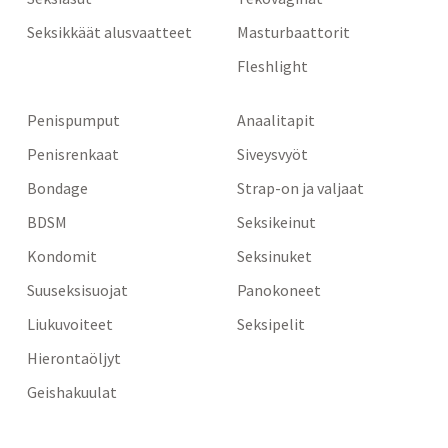
Seksikkäät alusvaatteet
Masturbaattorit
Fleshlight
Penispumput
Anaalitapit
Penisrenkaat
Siveysvyöt
Bondage
Strap-on ja valjaat
BDSM
Seksikeinut
Kondomit
Seksinuket
Suuseksisuojat
Panokoneet
Liukuvoiteet
Seksipelit
Hierontaöljyt
Geishakuulat