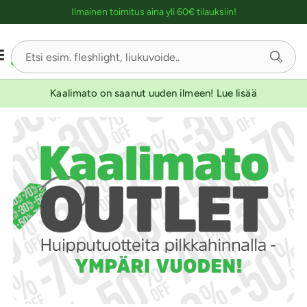
Ostoskassin kuvaus lukijalle
Ilmainen toimitus aina yli 60€ tilauksiin!
Kaalimato on saanut uuden ilmeen! Lue lisää