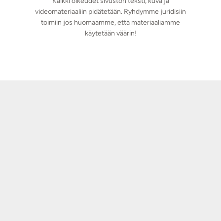
Kaikki oikeudet sivuston teksti, kuva ja
videomateriaaliin pidätetään. Ryhdymme juridisiin
toimiin jos huomaamme, että materiaaliamme
käytetään väärin!