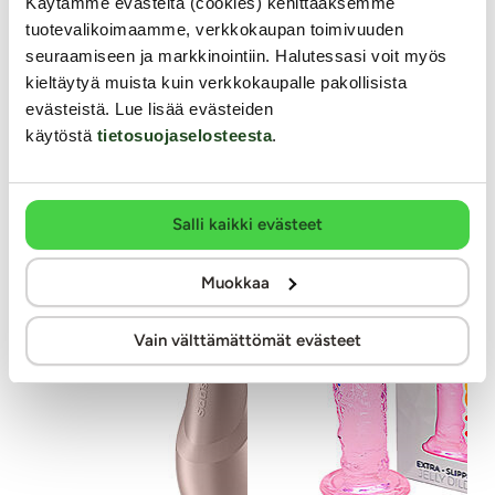
Käytämme evästeitä (cookies) kehittääksemme
kuvioidut 3/4-hihat...
19.99 €
24.99 €
tuotevalikoimaamme, verkkokaupan toimivuuden
seuraamiseen ja markkinointiin. Halutessasi voit myös
kieltäytyä muista kuin verkkokaupalle pakollisista
evästeistä. Lue lisää evästeiden
Muut asiakkaat ostivat
käytöstä
tietosuojaselosteesta
.
YKSINOIKEUS
Y
KESTOETUTUOTE
Salli kaikki evästeet
Muokkaa
Vain välttämättömät evästeet