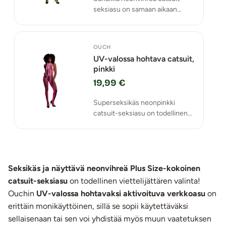
seksiasu on samaan aikaan
peittävä ja paljastava!
OUCH
UV-valossa hohtava catsuit,
pinkki
19,99 €
Superseksikäs neonpinkki
catsuit-seksiasu on todellinen
katseenvangitsija!
Seksikäs ja näyttävä neonvihreä Plus Size-kokoinen
catsuit-seksiasu
on todellinen viettelijättären valinta!
Ouchin
UV-valossa hohtavaksi aktivoituva verkkoasu
on
erittäin monikäyttöinen, sillä se sopii käytettäväksi
sellaisenaan tai sen voi yhdistää myös muun vaatetuksen