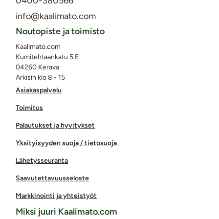
0400-380566
info@kaalimato.com
Noutopiste ja toimisto
Kaalimato.com
Kumitehtaankatu 5 E
04260 Kerava
Arkisin klo 8 - 15
Asiakaspalvelu
Toimitus
Palautukset ja hyvitykset
Yksityisyyden suoja / tietosuoja
Lähetysseuranta
Saavutettavuusseloste
Markkinointi ja yhteistyöt
Miksi juuri Kaalimato.com