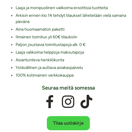
Laaja ja monipuolinen valikoima eroottisia tuotteita
Arkisin ennen klo 14 tehdyt tilaukset lähetetään vielä samana
päivänä
Aina huomaamaton paketti
Ilmainen toimitus yli 60€ tilauksiin
Paljon joustavia toimitustapoja alk. 0 €
Laaja valikoima helppoja maksutapoja
Asiantunteva henkilökunta
Ystävällinen ja auttava asiakaspalvelu
100% kotimainen verkkokauppa
Seuraa meitä somessa
Tilaa uutiskirje