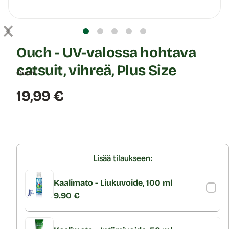
Ouch - UV-valossa hohtava
catsuit, vihreä, Plus Size
Ouch
Hinta:
19,99 €
Lisää tilaukseen:
Kaalimato - Liukuvoide, 100 ml
9.90 €