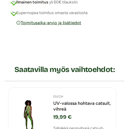
Ilmainen toimitus
yli 60€ tilauksiin
Supernopea toimitus omasta varastosta
Toimitusaika-arvio ja lisätiedot
Saatavilla myös vaihtoehdot:
OUCH
UV-valossa hohtava catsuit,
vihreä
19,99 €
Sähäkkä neonvihreä catsuit-