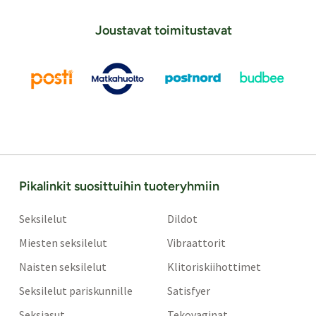
Joustavat toimitustavat
Pikalinkit suosittuihin tuoteryhmiin
Seksilelut
Dildot
Miesten seksilelut
Vibraattorit
Naisten seksilelut
Klitoriskiihottimet
Seksilelut pariskunnille
Satisfyer
Seksiasut
Tekovaginat