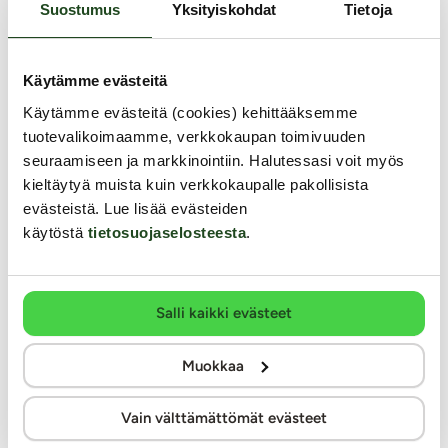
Suostumus
Yksityiskohdat
Tietoja
Wheel of Pleasurella voi ensin leikitellä ja kiusoitella
toista, niin että piikit vain hennosti osuvat iholle. Tästä
voi jatkaa vaikka dominoiviin leikkeihen, käyttäen hyvin
Käytämme evästeitä
hyödyksi tuotetta ja sen tuomaa "valtaa" kipua nähden.
Käytämme evästeitä (cookies) kehittääksemme
Uskomme kuka tai ketkä pitävät tuotteesta keksivät sille
tuotevalikoimaamme, verkkokaupan toimivuuden
erinomaista ja nautinnolista käyttöä ;)
seuraamiseen ja markkinointiin. Halutessasi voit myös
kieltäytyä muista kuin verkkokaupalle pakollisista
evästeistä. Lue lisää evästeiden
Kirjoittanut:
Himokas pari
käytöstä
tietosuojaselosteesta
.
Salli kaikki evästeet
Edellinen arvio: Fuck My Cock
masturbaattori
Muokkaa
Vain välttämättömät evästeet