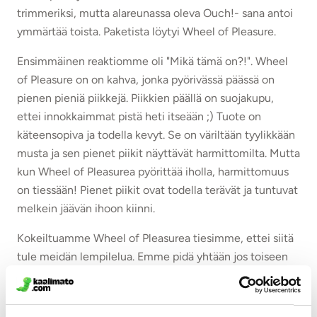
trimmeriksi, mutta alareunassa oleva Ouch!- sana antoi
ymmärtää toista. Paketista löytyi Wheel of Pleasure.
Ensimmäinen reaktiomme oli "Mikä tämä on?!". Wheel
of Pleasure on on kahva, jonka pyörivässä päässä on
pienen pieniä piikkejä. Piikkien päällä on suojakupu,
ettei innokkaimmat pistä heti itseään ;) Tuote on
käteensopiva ja todella kevyt. Se on väriltään tyylikkään
musta ja sen pienet piikit näyttävät harmittomilta. Mutta
kun Wheel of Pleasurea pyörittää iholla, harmittomuus
on tiessään! Pienet piikit ovat todella terävät ja tuntuvat
melkein jäävän ihoon kiinni.
Kokeiltuamme Wheel of Pleasurea tiesimme, ettei siitä
tule meidän lempilelua. Emme pidä yhtään jos toiseen
saattuu epämukavasti. Emmekä olleet yhtään varmoja
miten tuotetta voisi käyttää. Kyseisetä tuotteesta voivat
pitää parit tai henkilöt, jotka tykkäävät S&M-leikeistä.