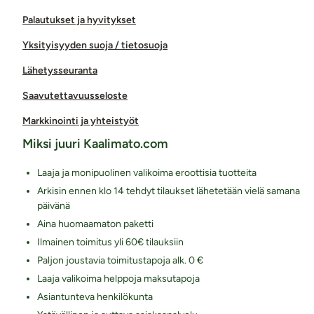
Palautukset ja hyvitykset
Yksityisyyden suoja / tietosuoja
Lähetysseuranta
Saavutettavuusseloste
Markkinointi ja yhteistyöt
Miksi juuri Kaalimato.com
Laaja ja monipuolinen valikoima eroottisia tuotteita
Arkisin ennen klo 14 tehdyt tilaukset lähetetään vielä samana
päivänä
Aina huomaamaton paketti
Ilmainen toimitus yli 60€ tilauksiin
Paljon joustavia toimitustapoja alk. 0 €
Laaja valikoima helppoja maksutapoja
Asiantunteva henkilökunta