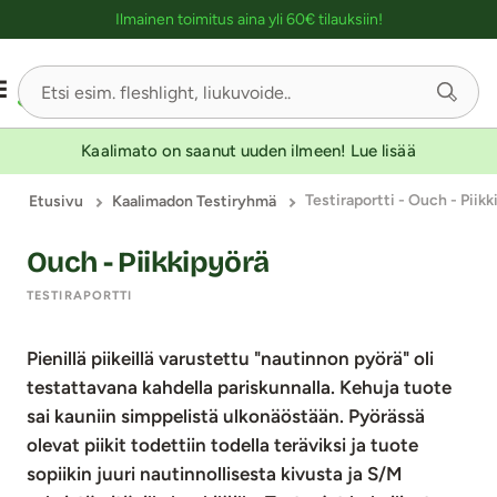
Ostoskassin kuvaus lukijalle
Ilmainen toimitus aina yli 60€ tilauksiin!
Kaalimato on saanut uuden ilmeen! Lue lisää
Testiraportti - Ouch - Piikk
Etusivu
Kaalimadon Testiryhmä
Ouch - Piikkipyörä
TESTIRAPORTTI
Pienillä piikeillä varustettu "nautinnon pyörä" oli
testattavana kahdella pariskunnalla. Kehuja tuote
sai kauniin simppelistä ulkonäöstään. Pyörässä
olevat piikit todettiin todella teräviksi ja tuote
sopiikin juuri nautinnollisesta kivusta ja S/M