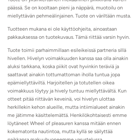
päässä. Se on kooltaan pieni ja näppärä, muotoilu on
miellyttävän pehmeälinjainen. Tuote on väriltään musta.
Tuotteen mukana ei ole käyttöohjeita, ainoastaan
pakkauksessa on tuotekuvaus. Tämä riittää varsin hyvin.
Tuote toimii parhaimmillaan esileikeissä partneria sillä
hivellen. Hivelyn voimakkuuden kanssa saa olla ainakin
aluksi tarkkana, koska piikit ovat hyvinkin teräviä ja
saattavat ainakin tottumattoman iholla tuntua jopa
epämiellyttäviltä. Harjoitellen ja totutellen oikea
voimakkuus löytyy ja hively tuntuu miellyttävältä. Kun
otteet pitää riittävän keveinä, voi hivelyn ulottaa
herkillekin kehon alueille, mutta intiimialueet ainakin
me jätimme käsittelemättä. Henkilökohtaisesti emme
löytäneet Wheel of pleasuren kanssa mitään ennen
kokematonta nautintoa, mutta kyllä se säilyttää
paikkansa makuuhuoneemme varustelussa.