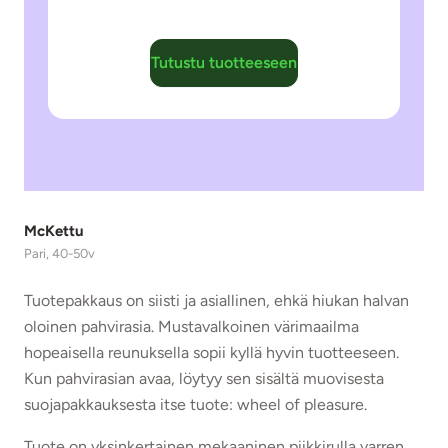
Tutustu tuotteeseen
McKettu
Pari, 40-50v
Tuotepakkaus on siisti ja asiallinen, ehkä hiukan halvan
oloinen pahvirasia. Mustavalkoinen värimaailma
hopeaisella reunuksella sopii kyllä hyvin tuotteeseen.
Kun pahvirasian avaa, löytyy sen sisältä muovisesta
suojapakkauksesta itse tuote: wheel of pleasure.
Tuote on yksinkertainen mekaaninen piikkirulla varren