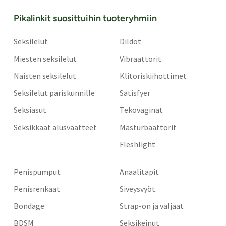
Pikalinkit suosittuihin tuoteryhmiin
Seksilelut
Dildot
Miesten seksilelut
Vibraattorit
Naisten seksilelut
Klitoriskiihottimet
Seksilelut pariskunnille
Satisfyer
Seksiasut
Tekovaginat
Seksikkäät alusvaatteet
Masturbaattorit
Fleshlight
Penispumput
Anaalitapit
Penisrenkaat
Siveysvyöt
Bondage
Strap-on ja valjaat
BDSM
Seksikeinut