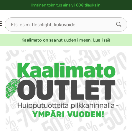
Ostoskassin kuvaus lukijalle
Ilmainen toimitus aina yli 60€ tilauksiin!
Kaalimato on saanut uuden ilmeen! Lue lisää