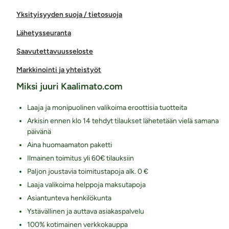
Yksityisyyden suoja / tietosuoja
Lähetysseuranta
Saavutettavuusseloste
Markkinointi ja yhteistyöt
Miksi juuri Kaalimato.com
Laaja ja monipuolinen valikoima eroottisia tuotteita
Arkisin ennen klo 14 tehdyt tilaukset lähetetään vielä samana
päivänä
Aina huomaamaton paketti
Ilmainen toimitus yli 60€ tilauksiin
Paljon joustavia toimitustapoja alk. 0 €
Laaja valikoima helppoja maksutapoja
Asiantunteva henkilökunta
Ystävällinen ja auttava asiakaspalvelu
100% kotimainen verkkokauppa