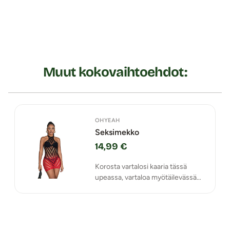
Muut kokovaihtoehdot:
OHYEAH
Seksimekko
14,99 €
Korosta vartalosi kaaria tässä
upeassa, vartaloa myötäilevässä
OhYeah-brändin verkkomekossa!