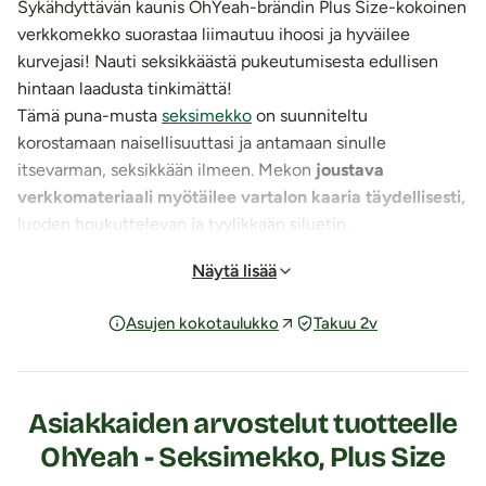
Sykähdyttävän kaunis OhYeah-brändin Plus Size-kokoinen
verkkomekko suorastaa liimautuu ihoosi ja hyväilee
kurvejasi! Nauti seksikkäästä pukeutumisesta edullisen
hintaan laadusta tinkimättä!
Tämä puna-musta
seksimekko
on suunniteltu
korostamaan naisellisuuttasi ja antamaan sinulle
itsevarman, seksikkään ilmeen. Mekon
joustava
verkkomateriaali myötäilee vartalon kaaria täydellisesti,
luoden houkuttelevan ja tyylikkään siluetin.
Erittäin miellyttävästä ja joustavasta materiaalista
Näytä lisää
valmistettu Plus Size-kokoinen verkkomekko on helppo
sujauttaa ylle. Asun musta väri muuttuu saumattomasti
Asujen kokotaulukko
Takuu 2v
punaisen eri sävyihin ylhäältä alaspäin edetessä. Koko asu
on ulkoisesti suorastaan pelkkää liekkiä!
Täydellinen valinta bileisiin, romanttiselle illalliselle tai
erityistilaisuuksiin!
Asiakkaiden arvostelut tuotteelle
Pakkaus ei sisällä rintaliivejä eikä alushousuja.
OhYeah - Seksimekko, Plus Size