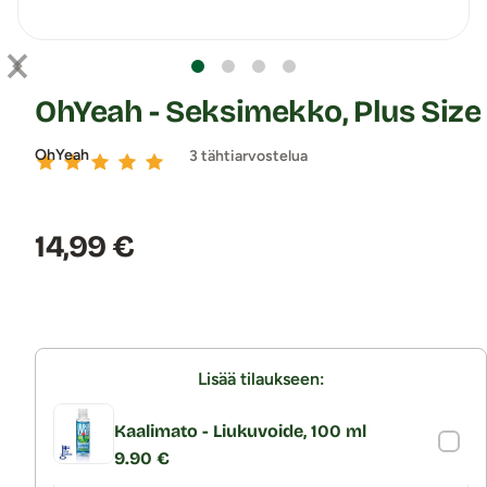
OhYeah - Seksimekko, Plus Size
OhYeah
3 tähtiarvostelua
Hinta:
14,99 €
Lisää tilaukseen:
Kaalimato - Liukuvoide, 100 ml
9.90 €