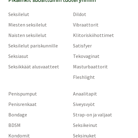
Seksilelut
Dildot
Miesten seksilelut
Vibraattorit
Naisten seksilelut
Klitoriskiihottimet
Seksilelut pariskunnille
Satisfyer
Seksiasut
Tekovaginat
Seksikkäät alusvaatteet
Masturbaattorit
Fleshlight
Penispumput
Anaalitapit
Penisrenkaat
Siveysvyöt
Bondage
Strap-on ja valjaat
BDSM
Seksikeinut
Kondomit
Seksinuket