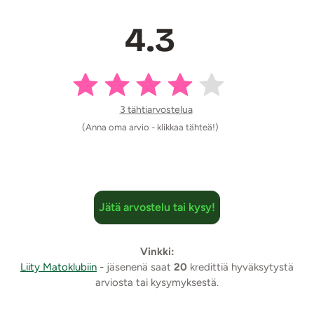
Mekon ominaisuudet:
Hihaton malli korostaa hartioita ja kaulaa
4.3
V-mallinen kuviointi antaa vartalolle liikettä ja
linjakkuutta
Joustava verkkomateriaali istuu kuin toinen iho
Nopeasti kuivuva materiaali ja pieneen tilaan
pakkautuva
3 tähtiarvostelua
(Anna oma arvio - klikkaa tähteä!)
Tuotetiedot:
Materiaali: 88% Polyamidia, 12% Elastaania
Koko L - XXL: rinnanymp. 97 - 112 cm, vyötärö 76 - 91
cm, lantio 102 - 117 cm, paino n. 60 - 90 kg
Jätä arvostelu tai kysy!
Käsinpesu 30 asteessa
Ei rumpukuivausta
Ei valkaisua
Vinkki:
Ei silitystä
Liity Matoklubiin
- jäsenenä saat
20
kredittiä hyväksytystä
Väri: Puna-musta
arviosta tai kysymyksestä.
Lähetyspaketin koko: 20 x 11 x 9 cm