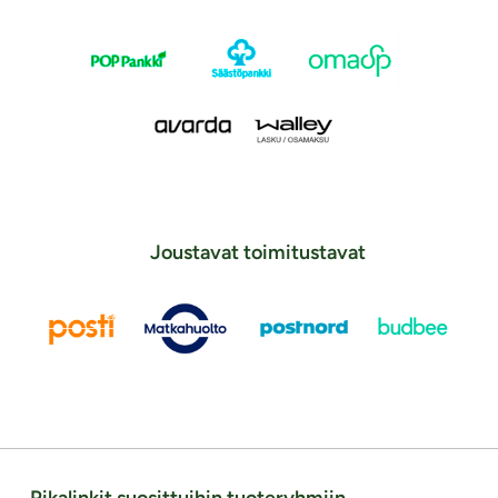
Joustavat toimitustavat
Pikalinkit suosittuihin tuoteryhmiin