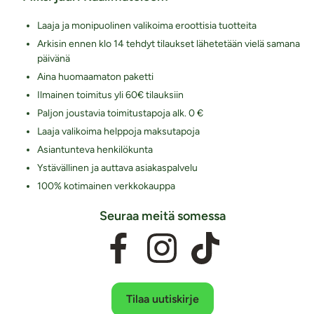
Laaja ja monipuolinen valikoima eroottisia tuotteita
Arkisin ennen klo 14 tehdyt tilaukset lähetetään vielä samana
päivänä
Aina huomaamaton paketti
Ilmainen toimitus yli 60€ tilauksiin
Paljon joustavia toimitustapoja alk. 0 €
Laaja valikoima helppoja maksutapoja
Asiantunteva henkilökunta
Ystävällinen ja auttava asiakaspalvelu
100% kotimainen verkkokauppa
Seuraa meitä somessa
Tilaa uutiskirje