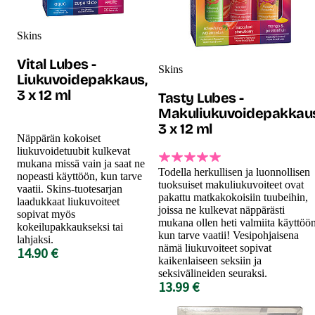
Skins
Vital Lubes -
Skins
Liukuvoidepakkaus,
3 x 12 ml
Tasty Lubes -
Makuliukuvoidepakkaus
3 x 12 ml
Näppärän kokoiset
liukuvoidetuubit kulkevat
mukana missä vain ja saat ne
Todella herkullisen ja luonnollisen
nopeasti käyttöön, kun tarve
tuoksuiset makuliukuvoiteet ovat
vaatii. Skins-tuotesarjan
pakattu matkakokoisiin tuubeihin,
laadukkaat liukuvoiteet
joissa ne kulkevat näppärästi
sopivat myös
mukana ollen heti valmiita käyttöön
kokeilupakkaukseksi tai
kun tarve vaatii! Vesipohjaisena
lahjaksi.
nämä liukuvoiteet sopivat
14.90 €
kaikenlaiseen seksiin ja
seksivälineiden seuraksi.
13.99 €