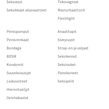
Seksiasut
Tekovaginat
Seksikkäät alusvaatteet
Masturbaattorit
Fleshlight
Penispumput
Anaalitapit
Penisrenkaat
Siveysvyöt
Bondage
Strap-on ja valjaat
BDSM
Seksikeinut
Kondomit
Seksinuket
Suuseksisuojat
Panokoneet
Liukuvoiteet
Seksipelit
Hierontaöljyt
Geishakuulat