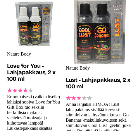
Nature Body
Love for You -
Nature Body
Lahjapakkaus, 2 x
100 ml
Lust - Lahjapakkaus, 2 x
100 ml
Erinomaisesti (vaikka itselle)
lahjaksi sopiva Love for You
Anna lahjaksi HIMOA! Lust-
Gift Box tuo seksiin
lahjapakkaus sisältää kevyesti
herkullisia makuja,
stimuloivan ja hyvänmakuisen Go
vietteleviä tuoksuja ja
Bananas -makuliukuvoiteen sekä
kiihottavaa lämpöä!
stimuloivan Cool Lust -geelin, joka
Liukastepakkaus sisältää
antaa lämmittäviä ja viilentäviä