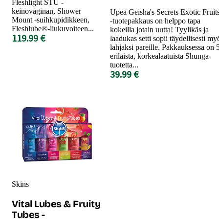
Fleshlight STU -
keinovaginan, Shower
Upea Geisha's Secrets Exotic Fruit
Mount -suihkupidikkeen,
-tuotepakkaus on helppo tapa
Fleshlube®-liukuvoiteen...
kokeilla jotain uutta! Tyylikäs ja
119.99 €
laadukas setti sopii täydellisesti my
lahjaksi pareille. Pakkauksessa on 
erilaista, korkealaatuista Shunga-
tuotetta...
39.99 €
Skins
Vital Lubes & Fruity
Tubes -