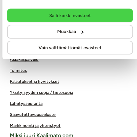
0400-380566
info@kaalimato.com
Salli kaikki evästeet
Noutopiste ja toimisto
Muokkaa
Kaalimato.com
Kumitehtaankatu 5 E
04260 Kerava
Vain välttämättömät evästeet
Arkisin klo 8 - 15
Asiakaspalvelu
Toimitus
Palautukset ja hyvitykset
Yksityisyyden suoja / tietosuoja
Lähetysseuranta
Saavutettavuusseloste
Markkinointi ja yhteistyöt
Miksi juuri Kaalimato.com