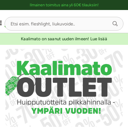
Ostoskassin kuvaus lukijalle
Ilmainen toimitus aina yli 60€ tilauksiin!
Kaalimato on saanut uuden ilmeen! Lue lisää