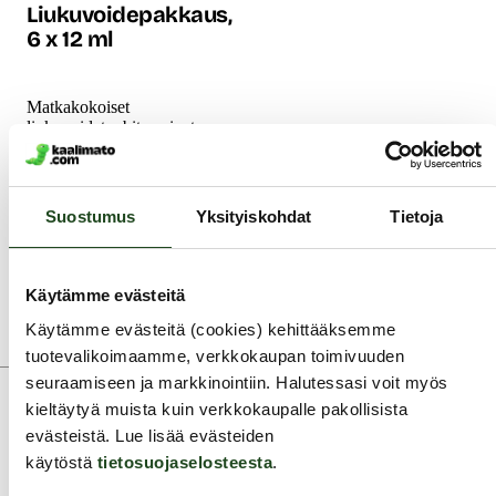
Liukuvoidepakkaus,
6 x 12 ml
Matkakokoiset
liukuvoidetuubit sopivat
yllättäviin seksihetkiin sekä
nautinnollisiin ja jännittäviin
kokeiluihin. Skins-
tuotesarjan laadukkaat
Suostumus
Yksityiskohdat
Tietoja
liukuvoiteet sopivat myös
lahjaksi. Liukuvoidepakkaus
sisältää Skins Aqua -
vesipohjaisen liukuvoiteen...
Käytämme evästeitä
19.90 €
Käytämme evästeitä (cookies) kehittääksemme
tuotevalikoimaamme, verkkokaupan toimivuuden
seuraamiseen ja markkinointiin. Halutessasi voit myös
kieltäytyä muista kuin verkkokaupalle pakollisista
evästeistä. Lue lisää evästeiden
käytöstä
tietosuojaselosteesta
.
Asiakaspalvelu ark. 8 - 15