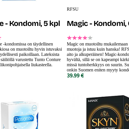
RFSU
e - Kondomi, 5 kpl
Magic - Kondomi, 
e -kondomissa on täydellinen
Magic on muotoiltu mukailemaan
kiosa on muotoiltu hyvin istuvaksi
muotoja ja istuu kuin hanska! RF
ydellisesti paikoillaan. Lateksista
aito ja alkuperäinen! Magic-kond
 säiliöllä varustettu Tunto Conture
hyvältä, sillä se on kapeampi kärk
ilikonipohjaisella liukasteella.
missä tuntoherkkyys on suurin. S
onkin Suomen eniten myyty kond
39.99 €