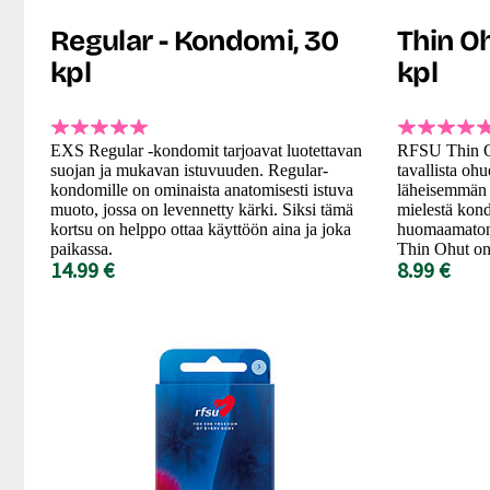
Regular - Kondomi, 30
Thin Oh
kpl
kpl
EXS Regular -kondomit tarjoavat luotettavan
RFSU Thin O
suojan ja mukavan istuvuuden. Regular-
tavallista oh
kondomille on ominaista anatomisesti istuva
läheisemmän 
muoto, jossa on levennetty kärki. Siksi tämä
mielestä kon
kortsu on helppo ottaa käyttöön aina ja joka
huomaamaton,
paikassa.
Thin Ohut on 
14.99 €
8.99 €