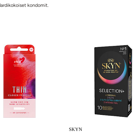
ndardikokoiset kondomit.
teet
SKYN