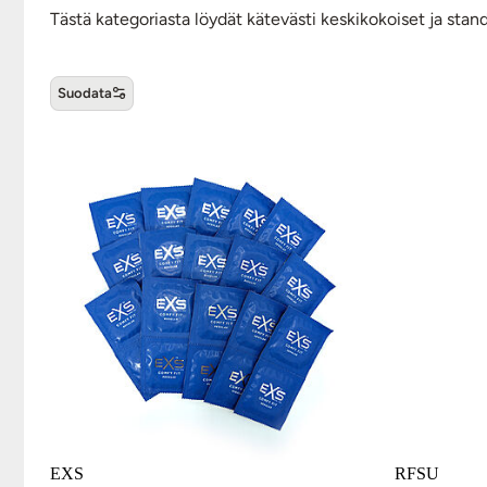
Tästä kategoriasta löydät kätevästi keskikokoiset ja sta
Suodata
Keskikokoiset kondomit -tuot
EXS
RFSU