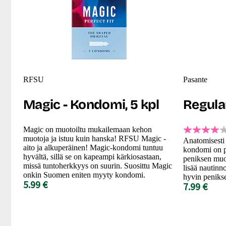
RFSU
Pasante
Magic - Kondomi, 5 kpl
Regular
Magic on muotoiltu mukailemaan kehon
muotoja ja istuu kuin hanska! RFSU Magic -
Anatomisesti 
aito ja alkuperäinen! Magic-kondomi tuntuu
kondomi on pää
hyvältä, sillä se on kapeampi kärkiosastaan,
peniksen muo
missä tuntoherkkyys on suurin. Suosittu Magic
lisää nautinno
onkin Suomen eniten myyty kondomi.
hyvin penikse
5.99 €
7.99 €