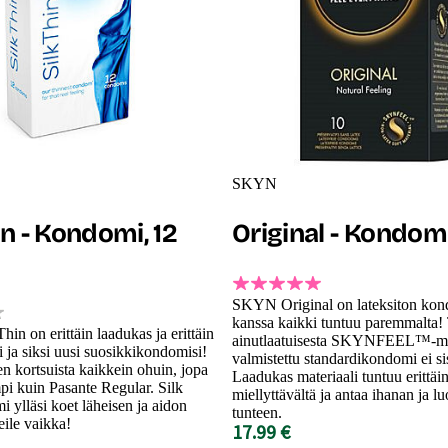
SKYN
in - Kondomi, 12
Original - Kondomi
SKYN Original on lateksiton kon
kanssa kaikki tuntuu paremmalta
hin on erittäin laadukas ja erittäin
ainutlaatuisesta SKYNFEEL™-mat
ja siksi uusi suosikkikondomisi!
valmistettu standardikondomi ei sis
n kortsuista kaikkein ohuin, jopa
Laadukas materiaali tuntuu erittäi
i kuin Pasante Regular. Silk
miellyttävältä ja antaa ihanan ja l
 ylläsi koet läheisen ja aidon
tunteen.
ile vaikka!
17.99 €