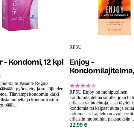
RFSU
 - Kondomi, 12 kpl
Enjoy -
Kondomilajitelma,
muotoiltu Pasante Regular -
stään pyöristetty ja se jäljittelee
RFSU Enjoy on monipuolinen
toa. Tilavampi kondomin kärki
kondomilajitelma sinulle, joka hal
llista tunnetta ja kondomi istuu
erilaisia vaihtoehtoja, etsit täydelli
n päällä.
kondomia tai kaipaat uutta ja erilai
kokemusta. Lajitelman avulla voit 
erilaisiin muotoihin, paksuuksiin...
22.99 €