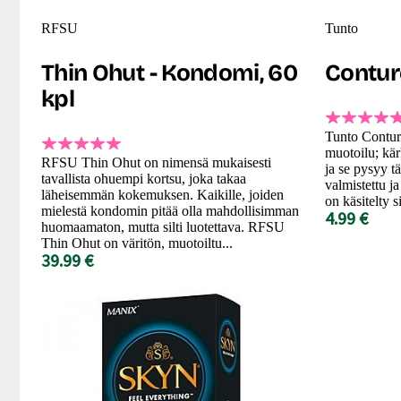
RFSU
Tunto
Thin Ohut - Kondomi, 60
Contur
kpl
Tunto Contur
muotoilu; kär
RFSU Thin Ohut on nimensä mukaisesti
ja se pysyy tä
tavallista ohuempi kortsu, joka takaa
valmistettu ja
läheisemmän kokemuksen. Kaikille, joiden
on käsitelty s
mielestä kondomin pitää olla mahdollisimman
4.99 €
huomaamaton, mutta silti luotettava. RFSU
Thin Ohut on väritön, muotoiltu...
39.99 €