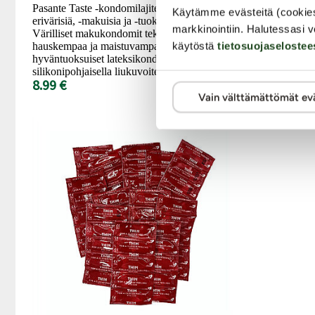
Pasante Taste -kondomilajitelma sisältää 12 kpl
turvallinen.
Käytämme evästeitä (cookie
erivärisiä, -makuisia ja -tuoksuisia kondomeja.
kondomeja oh
markkinointiin. Halutessasi v
Värilliset makukondomit tekevät seksistä
läheisemmän 
käytöstä
tietosuojaselostee
hauskempaa ja maistuvampaa! Erittäin
54.99 €
hyväntuoksuiset lateksikondomit ovat käsitelty
silikonipohjaisella liukuvoiteella.
8.99 €
Vain välttämättömät ev