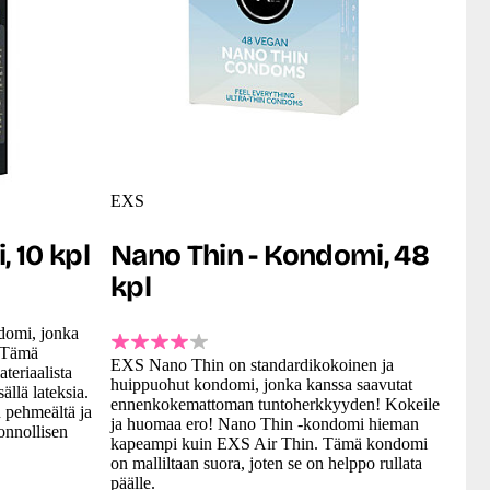
EXS
, 10 kpl
Nano Thin - Kondomi, 48
kpl
domi, jonka
! Tämä
EXS Nano Thin on standardikokoinen ja
eriaalista
huippuohut kondomi, jonka kanssa saavutat
ällä lateksia.
ennenkokemattoman tuntoherkkyyden! Kokeile
n pehmeältä ja
ja huomaa ero! Nano Thin -kondomi hieman
uonnollisen
kapeampi kuin EXS Air Thin. Tämä kondomi
on malliltaan suora, joten se on helppo rullata
päälle.