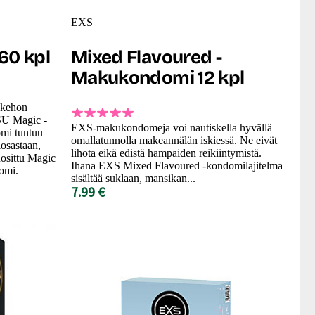
EXS
60 kpl
Mixed Flavoured -
Makukondomi 12 kpl
 kehon
SU Magic -
EXS-makukondomeja voi nautiskella hyvällä
omi tuntuu
omallatunnolla makeannälän iskiessä. Ne eivät
iosastaan,
lihota eikä edistä hampaiden reikiintymistä.
uosittu Magic
Ihana EXS Mixed Flavoured -kondomilajitelma
omi.
sisältää suklaan, mansikan...
7.99 €