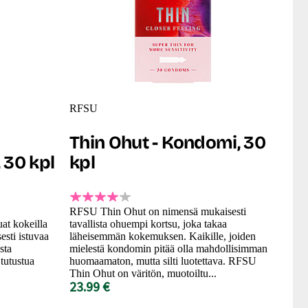
RFSU
Thin Ohut - Kondomi, 30
 30 kpl
kpl
RFSU Thin Ohut on nimensä mukaisesti
uat kokeilla
tavallista ohuempi kortsu, joka takaa
sesti istuvaa
läheisemmän kokemuksen. Kaikille, joiden
sta
mielestä kondomin pitää olla mahdollisimman
tutustua
huomaamaton, mutta silti luotettava. RFSU
Thin Ohut on väritön, muotoiltu...
23.99 €