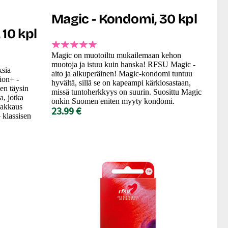
Magic - Kondomi, 30 kpl
 10 kpl
Magic on muotoiltu mukailemaan kehon
muotoja ja istuu kuin hanska! RFSU Magic -
ksia
aito ja alkuperäinen! Magic-kondomi tuntuu
on+ -
hyvältä, sillä se on kapeampi kärkiosastaan,
en täysin
missä tuntoherkkyys on suurin. Suosittu Magic
a, jotka
onkin Suomen eniten myyty kondomi.
 Pakkaus
23.99 €
– klassisen