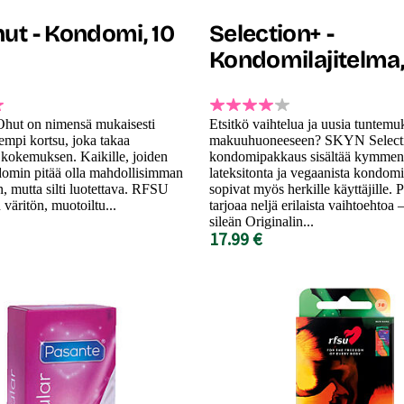
ut - Kondomi, 10
Selection+ -
Kondomilajitelma,
hut on nimensä mukaisesti
Etsitkö vaihtelua ja uusia tuntemu
uempi kortsu, joka takaa
makuuhuoneeseen? SKYN Selecti
kokemuksen. Kaikille, joiden
kondomipakkaus sisältää kymmen
domin pitää olla mahdollisimman
lateksitonta ja vegaanista kondomi
 mutta silti luotettava. RFSU
sopivat myös herkille käyttäjille.
väritön, muotoiltu...
tarjoaa neljä erilaista vaihtoehtoa 
sileän Originalin...
17.99 €