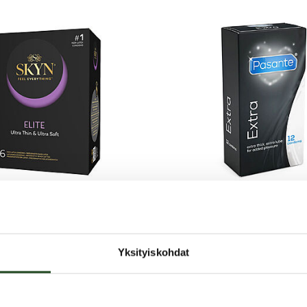
Pasante
 Kondomi, 36 kpl
Extra Safe - Kondo
Yksityiskohdat
kpl
N Elite on nyt saatavilla myös
arpeeseen. Lateksiton kondomi on
a pehmeä, mutta silti kestävä ja