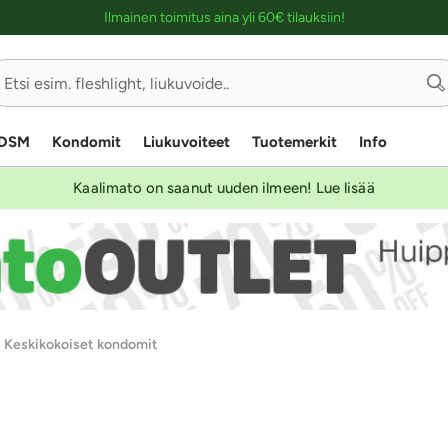
Ostoskassin kuvaus lukijalle
Ilmainen toimitus aina yli 60€ tilauksiin!
Sivu
1/2
DSM
Kondomit
Liukuvoiteet
Tuotemerkit
Info
Kaalimato on saanut uuden ilmeen! Lue lisää
Keskikokoiset kondomit