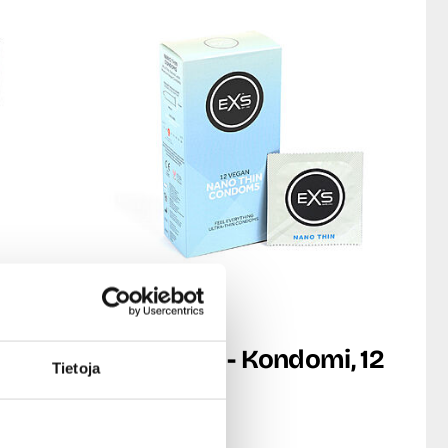
EXS
mi, 12
Nano Thin - Kondomi, 12
Tietoja
kpl