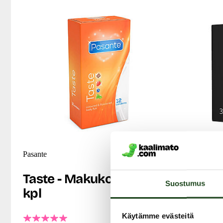
Pasante
SKYN
Taste - Makukondomi, 12
Elite -
Suostumus
kpl
Suosittu SKY
suurempaan t
Käytämme evästeitä
ihanan ohut j