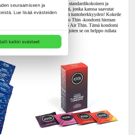
rvallinen!
EXS Nano Thin on standardikokoinen ja
uden seuraamiseen ja
aliukastettu
huippuohut kondomi, jonka kanssa saavutat
teistä. Lue lisää evästeiden
in myös
ennenkokemattoman tuntoherkkyyden! Kokeile
n lateksista
ja huomaa ero! Nano Thin -kondomi hieman
liöllä
kapeampi kuin EXS Air Thin. Tämä kondomi
on malliltaan suora, joten se on helppo rullata
päälle.
7.99 €
Salli kaikki evästeet