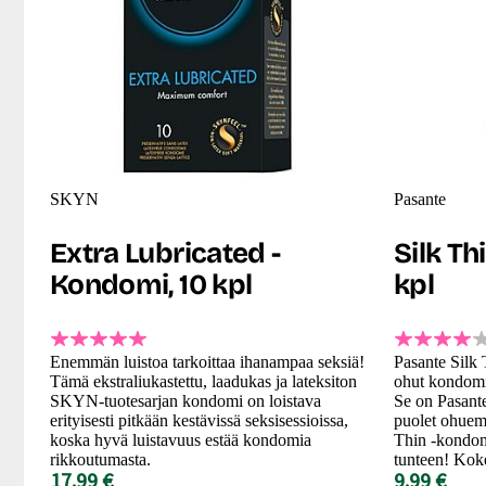
SKYN
Pasante
Extra Lubricated -
Silk Th
Kondomi, 10 kpl
kpl
Enemmän luistoa tarkoittaa ihanampaa seksiä!
Pasante Silk T
Tämä ekstraliukastettu, laadukas ja lateksiton
ohut kondomi 
SKYN-tuotesarjan kondomi on loistava
Se on Pasante
erityisesti pitkään kestävissä seksisessioissa,
puolet ohuemp
koska hyvä luistavuus estää kondomia
Thin -kondomi
rikkoutumasta.
tunteen! Koke
17.99 €
9.99 €