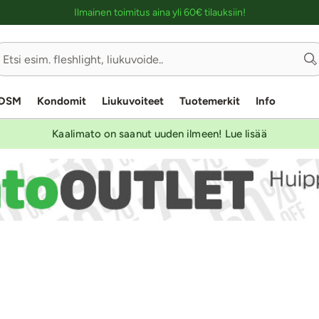
Ostoskassin kuvaus lukijalle
Ilmainen toimitus aina yli 60€ tilauksiin!
DSM
Kondomit
Liukuvoiteet
Tuotemerkit
Info
Kaalimato on saanut uuden ilmeen! Lue lisää