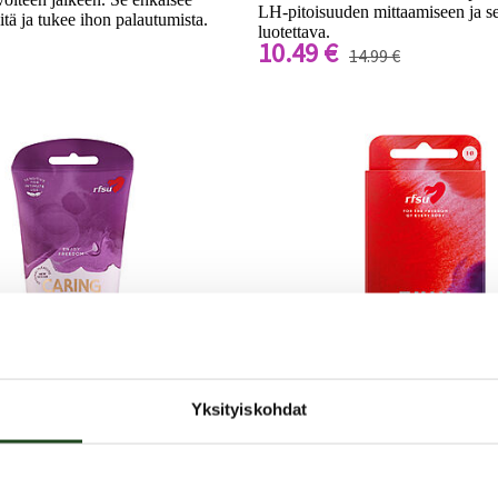
LH-pitoisuuden mittaamiseen ja se 
itä ja tukee ihon palautumista.
luotettava.
10.49 €
14.99 €
Yksityiskohdat
RFSU