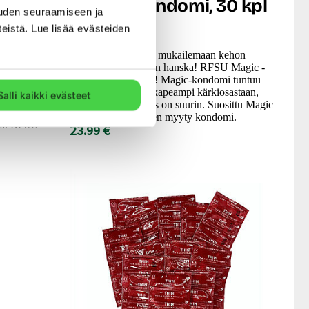
mi, 10
Magic - Kondomi, 30 kpl
uden seuraamiseen ja
teistä. Lue lisää evästeiden
Magic on muotoiltu mukailemaan kehon
muotoja ja istuu kuin hanska! RFSU Magic -
isesti
aito ja alkuperäinen! Magic-kondomi tuntuu
kaa
hyvältä, sillä se on kapeampi kärkiosastaan,
Salli kaikki evästeet
e, joiden
missä tuntoherkkyys on suurin. Suosittu Magic
dollisimman
onkin Suomen eniten myyty kondomi.
ava. RFSU
23.99 €