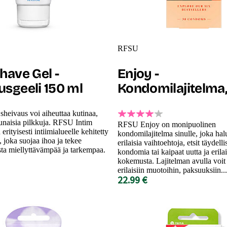
RFSU
have Gel -
Enjoy -
usgeeli 150 ml
Kondomilajitelma,
 sheivaus voi aiheuttaa kutinaa,
punaisia pilkkuja. RFSU Intim
RFSU Enjoy on monipuolinen
rityisesti intiimialueelle kehitetty
kondomilajitelma sinulle, joka hal
, joka suojaa ihoa ja tekee
erilaisia vaihtoehtoja, etsit täydelli
ta miellyttävämpää ja tarkempaa.
kondomia tai kaipaat uutta ja erilai
kokemusta. Lajitelman avulla voit 
erilaisiin muotoihin, paksuuksiin...
22.99 €