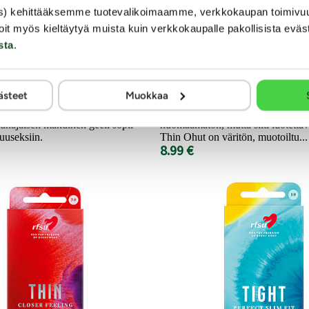
 Massage Glide -
Thin Ohut - Kondo
s) kehittääksemme tuotevalikoimaamme, verkkokaupan toimivu
aliukaste, 150 ml
kpl
oit myös kieltäytyä muista kuin verkkokaupalle pakollisista eväs
sta
.
liukaste soveltuu erinomaisesti
RFSU Thin Ohut on nimensä muka
 sensuelliin hierontaan, liukkariksi
tavallista ohuempi kortsu, joka ta
ästeet
Muokkaa
intiimialueiden kosteuttamiseen.
läheisemmän kokemuksen. Kaikill
an makean tuoksuinen ja
mielestä kondomin pitää olla mah
unajaisen makuinen geeli sopii
huomaamaton, mutta silti luotett
uuseksiin.
Thin Ohut on väritön, muotoiltu...
8.99 €