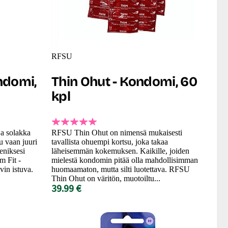
RFSU
ondomi,
Thin Ohut - Kondomi, 60
kpl
ja solakka
RFSU Thin Ohut on nimensä mukaisesti
u vaan juuri
tavallista ohuempi kortsu, joka takaa
eniksesi
läheisemmän kokemuksen. Kaikille, joiden
m Fit -
mielestä kondomin pitää olla mahdollisimman
in istuva.
huomaamaton, mutta silti luotettava. RFSU
Thin Ohut on väritön, muotoiltu...
39.99 €