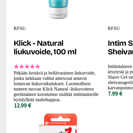
RFSU
RFSU
Klick - Natural
Intim S
liukuvoide, 100 ml
Sheiva
Intiimialueen
ärsytystä ja 
Pitkään kestävä ja hellävarainen liukuvoide,
Shave Gel on e
jonka tarkkaan valitut ainesosat antavat
sheivausgeeli
loistavan liukuvaikutuksen. Luonnollisen
karvanpoistos
tunteen tuovan Klick Natural -liukuvoiteen
7.99 €
geelimäinen koostumus sisältää intiimialueille
hyödyllistä maitohappoa.
12.99 €