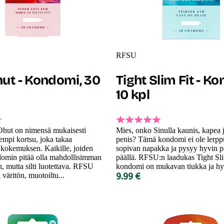
RFSU
hut - Kondomi, 30
Tight Slim Fit - K
10 kpl
hut on nimensä mukaisesti
Mies, onko Sinulla kaunis, kapea 
uempi kortsu, joka takaa
penis? Tämä kondomi ei ole lerpp
kokemuksen. Kaikille, joiden
sopivan napakka ja pysyy hyvin p
domin pitää olla mahdollisimman
päällä. RFSU:n laadukas Tight Sli
 mutta silti luotettava. RFSU
kondomi on mukavan tiukka ja hyv
9.99 €
väritön, muotoiltu...