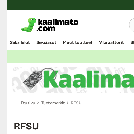
Seksilelut
Seksiasut
Muut tuotteet
Vibraattorit
B
Etusivu
Tuotemerkit
RFSU
RFSU