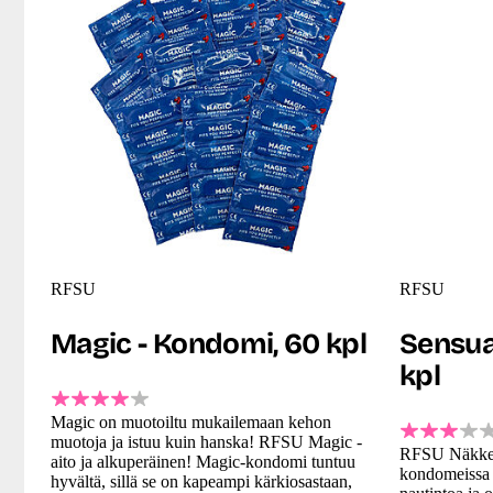
RFSU
RFSU
Magic - Kondomi, 60 kpl
Sensua
kpl
Magic on muotoiltu mukailemaan kehon
muotoja ja istuu kuin hanska! RFSU Magic -
RFSU Näkken
aito ja alkuperäinen! Magic-kondomi tuntuu
kondomeissa o
hyvältä, sillä se on kapeampi kärkiosastaan,