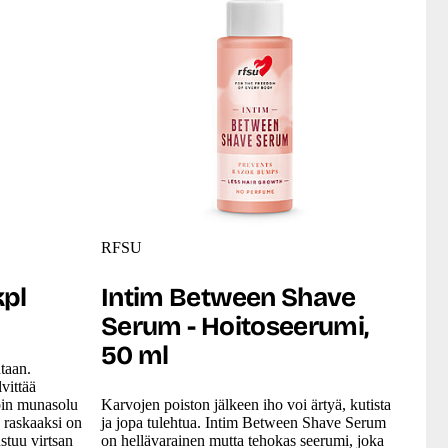
RFSU
kpl
Intim Between Shave
Serum - Hoitoseerumi,
50 ml
taan.
lvittää
loin munasolu
Karvojen poiston jälkeen iho voi ärtyä, kutista
a raskaaksi on
ja jopa tulehtua. Intim Between Shave Serum
stuu virtsan
on hellävarainen mutta tehokas seerumi, joka