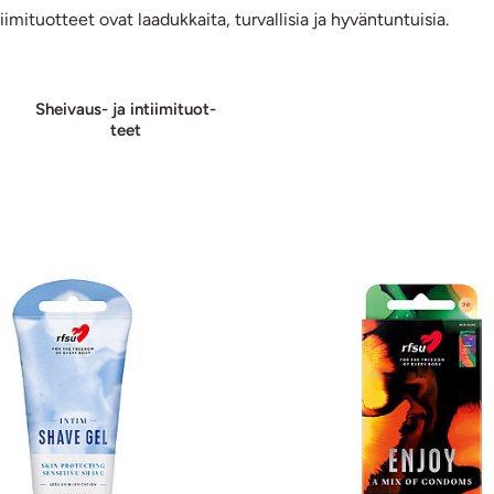
ituotteet ovat laadukkaita, turvallisia ja hyväntuntuisia.
Sheivaus- ja in­tii­mi­tuot­
teet