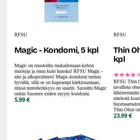
RFSU
RFSU
Magic - Kondomi, 5 kpl
Thin O
kpl
Magic on muotoiltu mukailemaan kehon
muotoja ja istuu kuin hanska! RFSU Magic -
aito ja alkuperäinen! Magic-kondomi tuntuu
RFSU Thin O
hyvältä, sillä se on kapeampi kärkiosastaan,
tavallista oh
missä tuntoherkkyys on suurin. Suosittu Magic
läheisemmän 
onkin Suomen eniten myyty kondomi.
5.99 €
mielestä kon
huomaamaton,
Thin Ohut on 
23.99 €