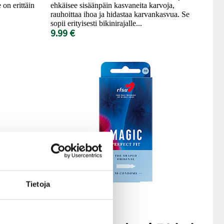
on erittäin
ehkäisee sisäänpäin kasvaneita karvoja,
rauhoittaa ihoa ja hidastaa karvankasvua. Se
sopii erityisesti bikinirajalle...
9.99 €
Tietoja
RFSU