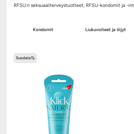
RFSU:n seksuaaliterveystuotteet, RFSU-kondomit ja -intiim
Kondomit
Liukuvoiteet ja öljyt
Suodata
RFSU -tuotteet