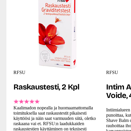
RFSU
RFSU
Raskaustesti, 2 Kpl
Intim A
Voide,
Kaalimadon nopealla ja huomaamattomalla
Intiimialueen
toimituksella saat raskaustestit pikaisesti
punoittaa, ku
käyttöösi ja näin saat varmuuden siitä, oletko
Shave Balm o
raskaana vai et. RFSU:n laadukkaiden
rauhoittaa ih
raskaustestien käyttäminen on teknisesti
karvanpoistov