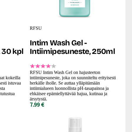
RFSU
Intim Wash Gel -
 30 kpl
Intiimipesuneste, 250ml
RFSU Intim Wash Gel on hajusteeton
uat kokeilla
intiimipesuneste, joka on suunniteltu erityisesti
sesti istuvaa
herkälle iholle. Se auttaa ylläpitämään
sta
intiimialueen luonnollista pH-tasapainoa ja
tutustua
ehkäisee epämiellyttävää hajua, kutinaa ja
ärsytystä.
7.99 €