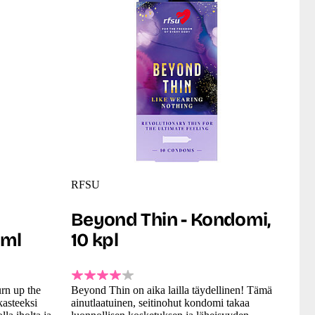
RFSU
Beyond Thin - Kondomi,
 ml
10 kpl
urn up the
Beyond Thin on aika lailla täydellinen! Tämä
kasteeksi
ainutlaatuinen, seitinohut kondomi takaa