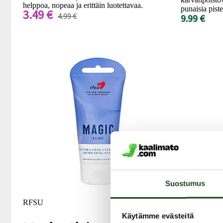
helppoa, nopeaa ja erittäin luotettavaa.
punaisia piste
3.49 €
4.99 €
9.99 €
Suostumus
RFSU
RFSU
Käytämme evästeitä