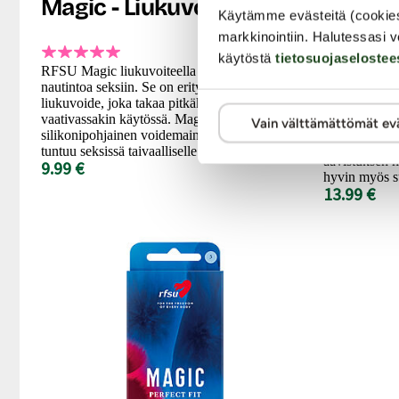
Magic - Liukuvoide, 75 ml
Caring
Käytämme evästeitä (cookie
Hieront
markkinointiin. Halutessasi v
käytöstä
tietosuojaselostee
RFSU Magic liukuvoiteella lisäät helposti
nautintoa seksiin. Se on erityisen hoitava
RFSU hieronta
liukuvoide, joka takaa pitkäkestoisen luiston
koko vartalon
vaativassakin käytössä. Magic on vesi- ja
Vain välttämättömät ev
seksiin sekä 
silikonipohjainen voidemainen geeli, joka
Raikas, hiem
tuntuu seksissä taivaalliselle.
aavistuksen h
9.99 €
hyvin myös s
13.99 €