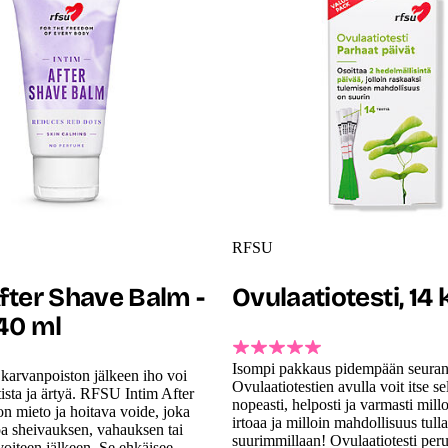
RFSU
fter Shave Balm -
Ovulaatiotesti, 14 
 40 ml
Isompi pakkaus pidempään seuran
 karvanpoiston jälkeen iho voi
Ovulaatiotestien avulla voit itse se
tista ja ärtyä. RFSU Intim After
nopeasti, helposti ja varmasti mil
n mieto ja hoitava voide, joka
irtoaa ja milloin mahdollisuus tull
oa sheivauksen, vahauksen tai
suurimmillaan! Ovulaatiotesti peru
oiteen jälkeen. Se ehkäisee