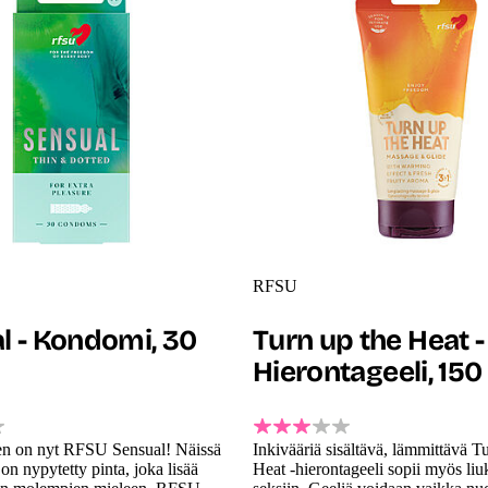
RFSU
l - Kondomi, 30
Turn up the Heat -
Hierontageeli, 150
 on nyt RFSU Sensual! Näissä
Inkivääriä sisältävä, lämmittävä T
n nypytetty pinta, joka lisää
Heat -hierontageeli sopii myös liu