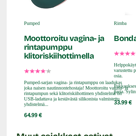
Pumped
Rimba
Moottoroitu vagina- ja
Bonda
rintapumppu
klitoriskiihottimella
Helppokäyttö
varustettu 
osia.
Pumped-sarjan vagina- ja rintapumppu on laadukas
Pakkauksess
joka naisen nautinnontehostaja! Moottoroitu vagina- ja
paria. Syli
rintapumpun sekä klitoriskiihottimen yhdistelmä on
USB-ladattava ja kestävästä silikonista valmistettu
33.99 €
yhdistelmä...
64.99 €