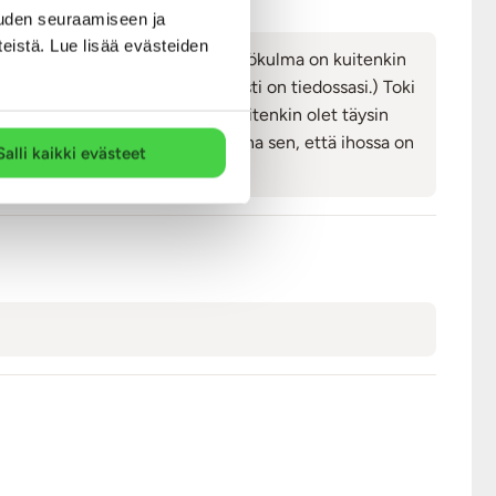
uden seuraamiseen ja
teistä. Lue lisää evästeiden
liseen nautintoon. Koska transnäkökulma on kuitenkin
nikorvaushoidolla, joka varmasti on tiedossasi.) Toki
n siihen hyvä väline. Mikäli kuitenkin olet täysin
syntymään alipaine ja se vaatii aina sen, että ihossa on
Salli kaikki evästeet