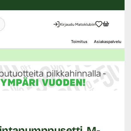
Kirjaudu Matoklubiin
Toimitus
Asiakaspalvelu
intapumppusetti, M-