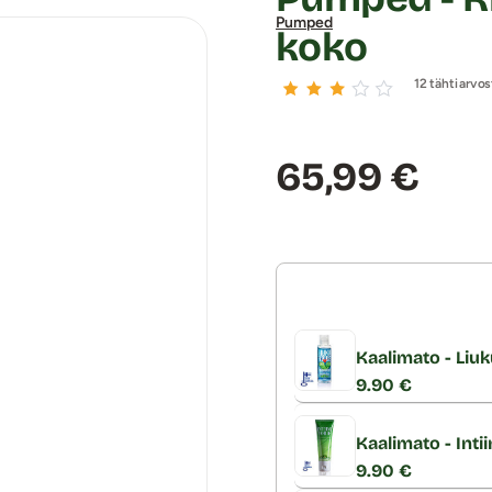
Pumped
koko
12 tähtiarvos
Hinta:
65,99 €
Kaalimato - Liuk
9.90 €
Kaalimato - Inti
9.90 €