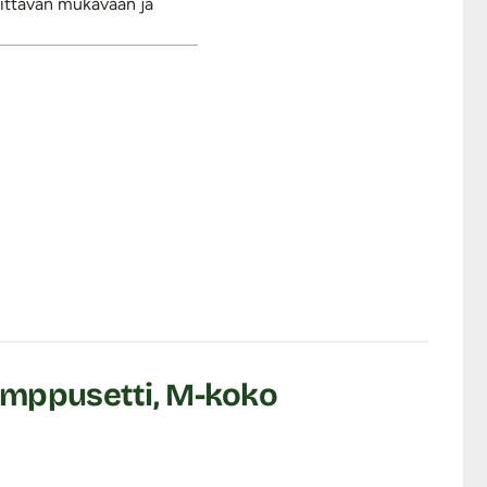
vittavan mukavaan ja
umppusetti, M-koko
Suositeltu käyttöaika on 20–