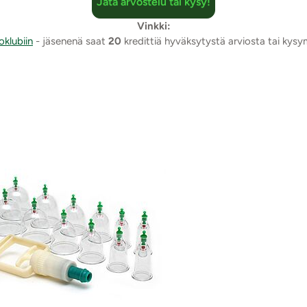
Jätä arvostelu tai kysy!
Vinkki:
oklubiin
- jäsenenä saat
20
kredittiä hyväksytystä arviosta tai kys