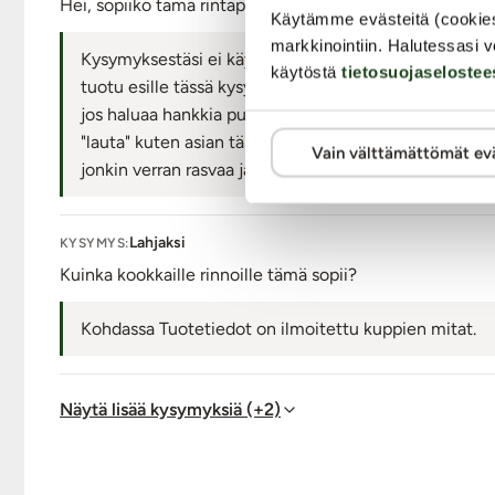
Hei, sopiiko tämä rintapumppu myös transnaiselle jolla e
Käytämme evästeitä (cookie
markkinointiin. Halutessasi v
Kysymyksestäsi ei käy ilmi, onko taustalla ollut aja
käytöstä
tietosuojaselostee
tuotu esille tässä kysymyksessä, vastaus on seuraava
jos haluaa hankkia pumpun seksuaaliseen nautintoon ja
"lauta" kuten asian tässä ilmaisit, rintapumpun sylinte
Vain välttämättömät ev
jonkin verran rasvaa ja muotoa.
Lahjaksi
KYSYMYS:
Kuinka kookkaille rinnoille tämä sopii?
Kohdassa Tuotetiedot on ilmoitettu kuppien mitat.
Näytä lisää kysymyksiä (+2)