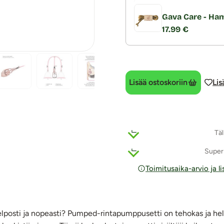
Gava Care - Ha
17.99 €
Lisää ostoskoriin
Lis
Täl
Super
Toimitusaika-arvio ja l
lposti ja nopeasti? Pumped-rintapumppusetti on tehokas ja hel