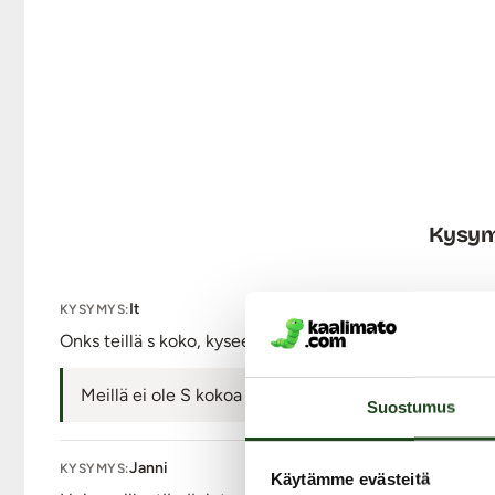
Tuotetiedot:
Materiaali: Akryyli, silikoni, ABS
Sylinterin: Halkaisija 12 x 12,8 cm, syvyys n. 8,5 cm
Väri: Kirkas-vaaleanpunainen-ruusukulta
Lähetyspaketin koko: 30 x 21 x 13 cm
Lähetyksen paino: ~ 0.5 kg
Kysym
It
KYSYMYS:
Onks teillä s koko, kyseessä pieni kokoinen rinta
Meillä ei ole S kokoa valikoimassa.
Suostumus
Janni
KYSYMYS:
Käytämme evästeitä