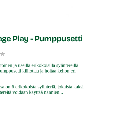
ge Play - Pumppusetti
inen ja useilla erikokoisilla sylintereillä
pumppusetti kiihottaa ja hoitaa kehon eri
a on 6 erikokoista sylinteriä, jokaista kaksi
ntereitä voidaan käyttää nännien...