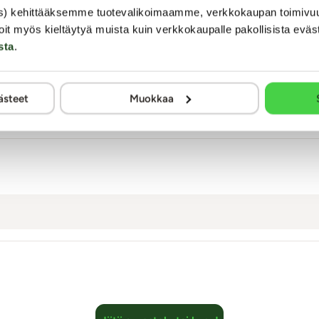
i ole vielä yhtään omaa rintakudosta? Olen vielä täysin lauta.
s) kehittääksemme tuotevalikoimaamme, verkkokaupan toimivu
oit myös kieltäytyä muista kuin verkkokaupalle pakollisista eväs
tuksena suurentaa rintoja vai onko pumppu ajateltu vain seksuaa
sta
.
nlainen: rintoja ei pysty suurentamaan rintapumpulla (vaan hormo
 rintojen hetkelliseen turvottamiseen tms. niin sitten pumppu o
ri ei ehkä "istu" optimaalisesti, sillä pumpun sisään pitää saada 
ästeet
Muokkaa