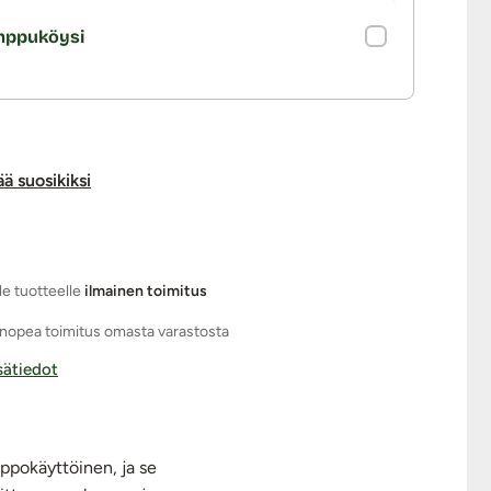
mppuköysi
ää suosikiksi
le tuotteelle
ilmainen toimitus
nopea toimitus omasta varastosta
isätiedot
ppokäyttöinen, ja se