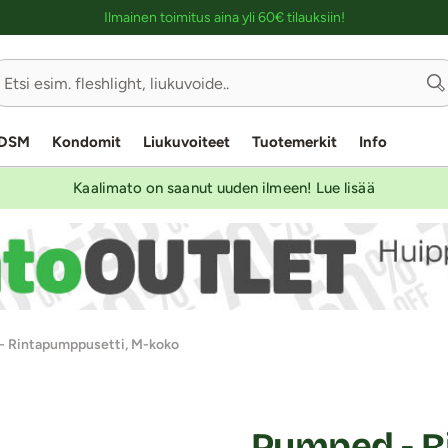
Ostoskassin kuvaus lukijalle
Ilmainen toimitus aina yli 60€ tilauksiin!
DSM
Kondomit
Liukuvoiteet
Tuotemerkit
Info
Kaalimato on saanut uuden ilmeen! Lue lisää
- Rintapumppusetti, M-koko
Pumped - R