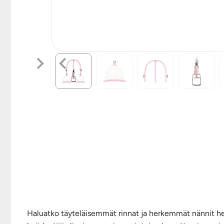
Haluatko täyteläisemmät rinnat ja herkemmät nännit he