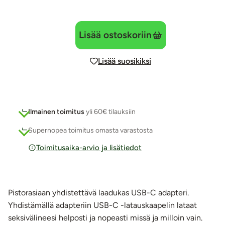
Lisää ostoskoriin
Lisää suosikiksi
Ilmainen toimitus
yli 60€ tilauksiin
Supernopea toimitus omasta varastosta
Toimitusaika-arvio ja lisätiedot
Pistorasiaan yhdistettävä laadukas USB-C adapteri.
Yhdistämällä adapteriin USB-C -latauskaapelin lataat
seksivälineesi helposti ja nopeasti missä ja milloin vain.