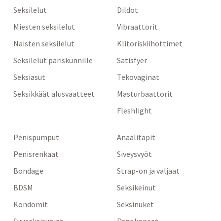
Seksilelut
Dildot
Miesten seksilelut
Vibraattorit
Naisten seksilelut
Klitoriskiihottimet
Seksilelut pariskunnille
Satisfyer
Seksiasut
Tekovaginat
Seksikkäät alusvaatteet
Masturbaattorit
Fleshlight
Penispumput
Anaalitapit
Penisrenkaat
Siveysvyöt
Bondage
Strap-on ja valjaat
BDSM
Seksikeinut
Kondomit
Seksinuket