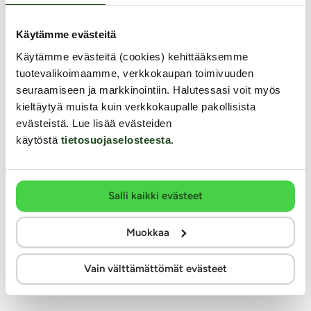
milloin vain.
Yhdellä USB-portilla ja 2400 mA -teholla varustettu...
Käytämme evästeitä
5.99 €
Käytämme evästeitä (cookies) kehittääksemme
tuotevalikoimaamme, verkkokaupan toimivuuden
seuraamiseen ja markkinointiin. Halutessasi voit myös
kieltäytyä muista kuin verkkokaupalle pakollisista
Kiinnostavat tuoteryhmät
evästeistä. Lue lisää evästeiden
käytöstä
tietosuojaselosteesta
.
Salli kaikki evästeet
Muokkaa
Laturit ja
paristot
Vain välttämättömät evästeet