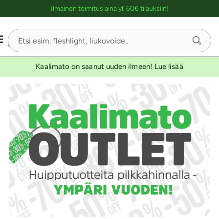
Ostoskassin kuvaus lukijalle
Ilmainen toimitus aina yli 60€ tilauksiin!
Kaalimato on saanut uuden ilmeen! Lue lisää