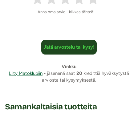
Anna oma arvio - klikkaa tähteä!
Jätä arvostelu tai kysy!
Vinkki:
Liity Matoklubiin
- jäsenenä saat
20
kredittiä hyväksytystä
arviosta tai kysymyksestä.
Samankaltaisia tuotteita