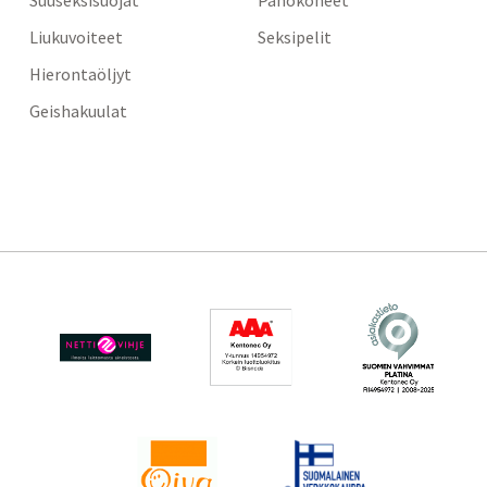
Suuseksisuojat
Panokoneet
Liukuvoiteet
Seksipelit
Hierontaöljyt
Geishakuulat