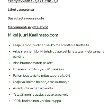
Yksityisyyden suoja / tietosuoja
Lähetysseuranta
Saavutettavuusseloste
Markkinointi ja yhteistyöt
Miksi juuri Kaalimato.com
Laaja ja monipuolinen valikoima eroottisia tuotteita
Arkisin ennen klo 14 tehdyt tilaukset lähetetään vielä samana
päivänä
Aina huomaamaton paketti
Ilmainen toimitus yli 60€ tilauksiin
Paljon joustavia toimitustapoja alk. 0 €
Laaja valikoima helppoja maksutapoja
Asiantunteva henkilökunta
Ystävällinen ja auttava asiakaspalvelu
100% kotimainen verkkokauppa