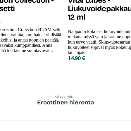
ion Collection -
Vital Lubes -
etti
Liukuvoidepakkaus
12 ml
rrection Collection BDSM-setti
Näppärän kokoiset liukuvoidetuub
llinen valinta, kun haluat yhdistää
mukana missä vain ja saat ne nope
kkeihisi ja antaa noppien päättää,
kun tarve vaatii. Skins-tuotesarja
raavaksi kumppanillesi. Anna
liukuvoiteet sopivat myös kokeil
tää leikkienne suuntaviivat...
tai lahjaksi.
14.90 €
Katso myös:
Eroottinen hieronta