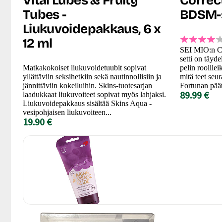
Vital Lubes & Fruity
Correct
Tubes -
BDSM-s
Liukuvoidepakkaus, 6 x
12 ml
SEI MIO:n Co
setti on täyde
Matkakokoiset liukuvoidetuubit sopivat
pelin roolilei
yllättäviin seksihetkiin sekä nautinnollisiin ja
mitä teet seu
jännittäviin kokeiluihin. Skins-tuotesarjan
Fortunan päät
89.99 €
laadukkaat liukuvoiteet sopivat myös lahjaksi.
Liukuvoidepakkaus sisältää Skins Aqua -
vesipohjaisen liukuvoiteen...
19.90 €