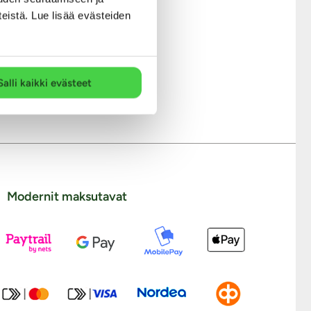
teistä. Lue lisää evästeiden
 tuoksuiset
tkakokoisiin
pärästi mukana
rve vaatii!
sopivat
neiden
Salli kaikki evästeet
Modernit maksutavat