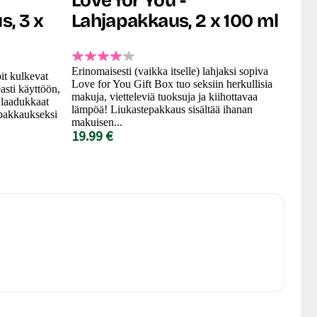
Love for You -
, 3 x
Lahjapakkaus, 2 x 100 ml
Erinomaisesti (vaikka itselle) lahjaksi sopiva
it kulkevat
Love for You Gift Box tuo seksiin herkullisia
asti käyttöön,
makuja, vietteleviä tuoksuja ja kiihottavaa
n laadukkaat
lämpöä! Liukastepakkaus sisältää ihanan
upakkaukseksi
makuisen...
19.99 €