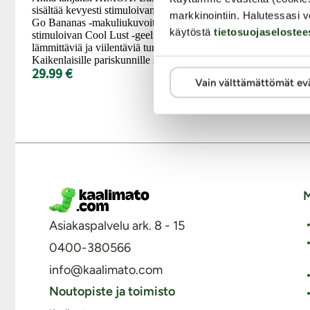
Upea Geisha's
sisältää kevyesti stimuloivan ja hyvänmakuisen
tuotepakkaus 
markkinointiin. Halutessasi v
Go Bananas -makuliukuvoiteen sekä
uutta! Tyylikä
käytöstä
tietosuojaselostee
stimuloivan Cool Lust -geelin, joka antaa
täydellisesti 
lämmittäviä ja viilentäviä tuntemuksia.
Pakkauksessa 
Kaikenlaisille pariskunnille sopivat...
Shunga-tuotet
29.99 €
39.99 €
Vain välttämättömät ev
M
Asiakaspalvelu ark. 8 - 15
0400-380566
info@kaalimato.com
Noutopiste ja toimisto