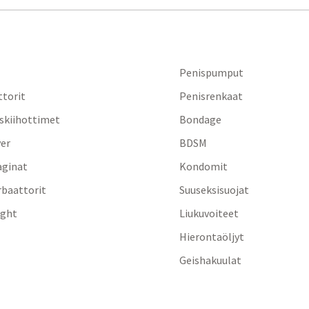
Penispumput
ttorit
Penisrenkaat
iskiihottimet
Bondage
yer
BDSM
aginat
Kondomit
baattorit
Suuseksisuojat
ight
Liukuvoiteet
Hierontaöljyt
Geishakuulat