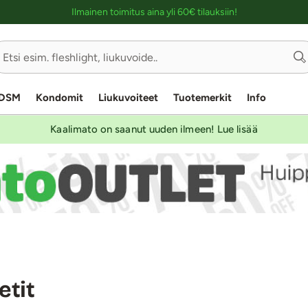
Ostoskassin kuvaus lukijalle
Ilmainen toimitus aina yli 60€ tilauksiin!
DSM
Kondomit
Liukuvoiteet
Tuotemerkit
Info
Kaalimato on saanut uuden ilmeen! Lue lisää
etit