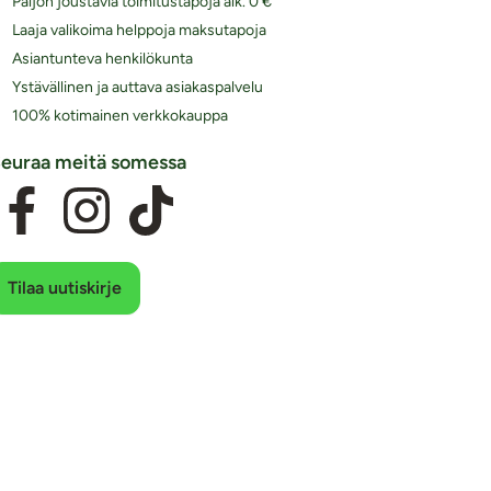
Paljon joustavia toimitustapoja alk. 0 €
Laaja valikoima helppoja maksutapoja
Asiantunteva henkilökunta
Ystävällinen ja auttava asiakaspalvelu
100% kotimainen verkkokauppa
euraa meitä somessa
Tilaa uutiskirje