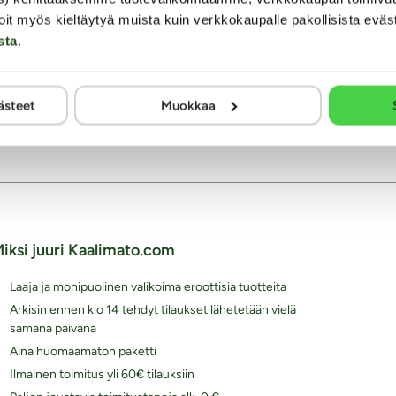
 Secrets Exotic Fruits -
on helppo tapa kokeilla jotain
oit myös kieltäytyä muista kuin verkkokaupalle pakollisista eväs
Todella herkullisen ja luonnollisen
s ja laadukas setti sopii
makuliukuvoiteet ovat pakattu ma
sta
.
myös lahjaksi pareille.
tuubeihin, joissa ne kulkevat näp
on 5 erilaista, korkealaatuista
ollen heti valmiita käyttöön, kun ta
ta...
Vesipohjaisena nämä liukuvoiteet 
kaikenlaiseen seksiin ja seksiväli
ästeet
Muokkaa
seuraksi.
13.99 €
iksi juuri Kaalimato.com
Laaja ja monipuolinen valikoima eroottisia tuotteita
Arkisin ennen klo 14 tehdyt tilaukset lähetetään vielä
samana päivänä
Aina huomaamaton paketti
Ilmainen toimitus yli 60€ tilauksiin