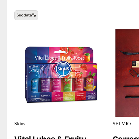
Suodata
Tuotepakkaukset ja lahjasetit
Skins
SEI MIO