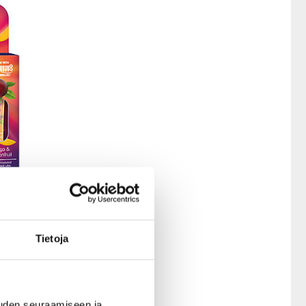
Tietoja
akkaus,
uden seuraamiseen ja