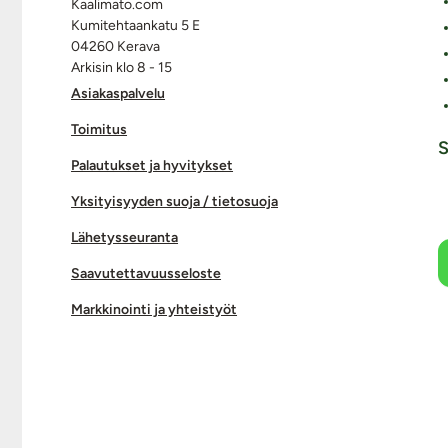
Kaalimato.com
Kumitehtaankatu 5 E
04260 Kerava
Arkisin klo 8 - 15
Asiakaspalvelu
Toimitus
S
Palautukset ja hyvitykset
Yksityisyyden suoja / tietosuoja
Lähetysseuranta
Saavutettavuusseloste
Markkinointi ja yhteistyöt