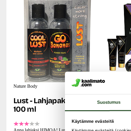
Nature Body
Shunga
Lust - Lahjapakkaus, 2 x
Geisha
Suostumus
100 ml
Collect
tuotep
Käytämme evästeitä
Anna lahjaksi HIMOA! Lust-lahjapakkaus
Käytämme evästeitä (cookie