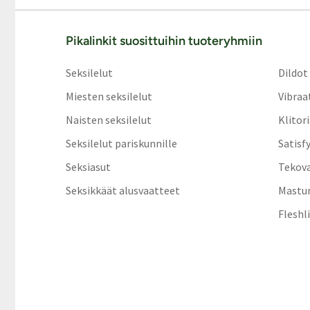
Pikalinkit suosittuihin tuoteryhmiin
Seksilelut
Dildot
Miesten seksilelut
Vibraa
Naisten seksilelut
Klitor
Seksilelut pariskunnille
Satisf
Seksiasut
Tekov
Seksikkäät alusvaatteet
Mastur
Fleshl