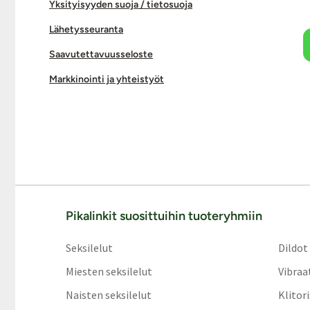
Yksityisyyden suoja / tietosuoja
Lähetysseuranta
Saavutettavuusseloste
Markkinointi ja yhteistyöt
Pikalinkit suosittuihin tuoteryhmiin
Seksilelut
Dildot
Miesten seksilelut
Vibraa
Naisten seksilelut
Klitor