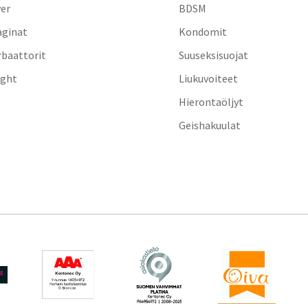
yer
BDSM
aginat
Kondomit
baattorit
Suuseksisuojat
ight
Liukuvoiteet
Hierontaöljyt
Geishakuulat