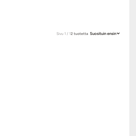
Suosituin ensin
Sivu 1 / 1
2 tuotetta