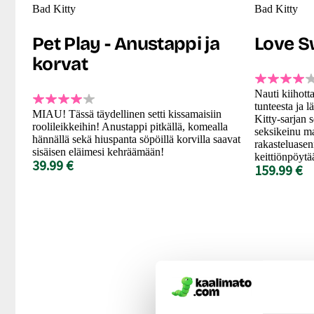
Bad Kitty
Bad Kitty
Pet Play - Anustappi ja
Love S
korvat
Nauti kiihott
tunteesta ja 
MIAU! Tässä täydellinen setti kissamaisiin
Kitty-sarjan 
roolileikkeihin! Anustappi pitkällä, komealla
seksikeinu ma
hännällä sekä hiuspanta söpöillä korvilla saavat
rakasteluasenn
sisäisen eläimesi kehräämään!
keittiönpöytä
39.99 €
159.99 €