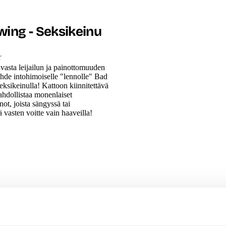
wing - Seksikeinu
avasta leijailun ja painottomuuden
lähde intohimoiselle "lennolle" Bad
seksikeinulla! Kattoon kiinnitettävä
hdollistaa monenlaiset
ot, joista sängyssä tai
ä vasten voitte vain haaveilla!