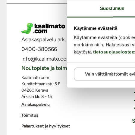
Suostumus
M
Käytämme evästeitä
Käytämme evästeitä (cookie
Asiakaspalvelu ark. 8 - 15
markkinointiin. Halutessasi v
0400-380566
käytöstä
tietosuojaselostee
info@kaalimato.com
Noutopiste ja toimisto
Vain välttämättömät ev
Kaalimato.com
Kumitehtaankatu 5 E
04260 Kerava
Arkisin klo 8 - 15
Asiakaspalvelu
Toimitus
S
Palautukset ja hyvitykset