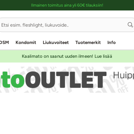
Ostoskassin kuvaus lukijalle
Ilmainen toimitus aina yli 60€ tilauksiin!
DSM
Kondomit
Liukuvoiteet
Tuotemerkit
Info
Kaalimato on saanut uuden ilmeen! Lue lisää