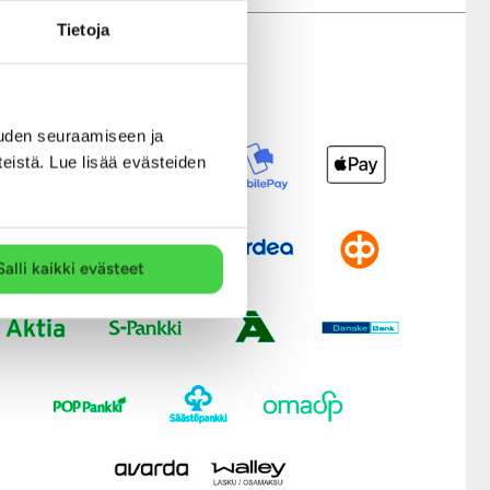
Tietoja
Modernit maksutavat
uden seuraamiseen ja
teistä. Lue lisää evästeiden
Salli kaikki evästeet