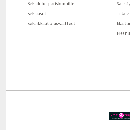
Seksilelut pariskunnille
Satisf
Seksiasut
Tekov
Seksikkäät alusvaatteet
Mastur
Fleshl