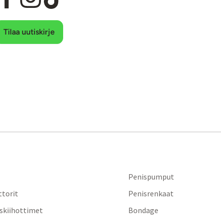
Tilaa uutiskirje
Penispumput
ttorit
Penisrenkaat
iskiihottimet
Bondage