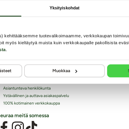
Yksityiskohdat
iksi juuri Kaalimato.com
s) kehittääksemme tuotevalikoimaamme, verkkokaupan toimivu
Laaja ja monipuolinen valikoima eroottisia tuotteita
oit myös kieltäytyä muista kuin verkkokaupalle pakollisista eväs
Arkisin ennen klo 14 tehdyt tilaukset lähetetään vielä
sta
.
samana päivänä
Aina huomaamaton paketti
Ilmainen toimitus yli 60€ tilauksiin
ästeet
Muokkaa
Paljon joustavia toimitustapoja alk. 0 €
Laaja valikoima helppoja maksutapoja
Asiantunteva henkilökunta
Ystävällinen ja auttava asiakaspalvelu
100% kotimainen verkkokauppa
euraa meitä somessa