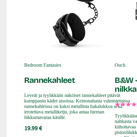
Bedroom Fantasies
Ouch
Rannekahleet
B&W -
nilkk
Leveät ja tyylikkään näköiset rannekahleet pitävät
kumppanin kädet aisoissa. Keinonahasta valmistetuissa
rannekahleissa on kaksi metallista hakalukkoa sekä
irrotettava metalliketju, joka antaa hieman
Tyylikkääse
liikkumavaraa käsille.
nahkasta va
19.99 €
kiihottavaa
pistoolilukk