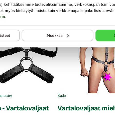
s) kehittääksemme tuotevalikoimaamme, verkkokaupan toimivu
oit myös kieltäytyä muista kuin verkkokaupalle pakollisista eväs
sta
.
ästeet
Muokkaa
ntasies
Zado
- Vartalovaljaat
Vartalovaljaat mie