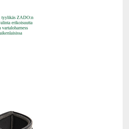
a tyylikäs ZADO:n
alinta erikoisuutta
n vartaloharness
aikenlaisissa