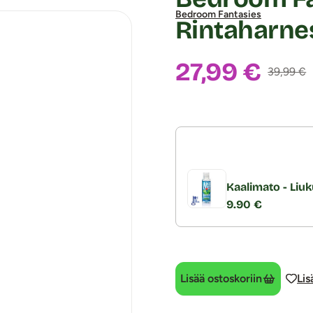
Bedroom Fantasies
Rintaharne
Alennushin
27,99 €
Normaali
39,99 €
Kaalimato - Liuk
9.90 €
Lisää ostoskoriin
Lis