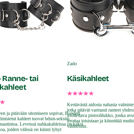
Zado
 Ranne- tai
Käsikahleet
akahleet
Kestävästä aidosta nahasta valmistet
jotka pitävät varmasti ranteet yhdes
en ja pitävään sitomiseen sopivat, Bonded
irroitettava pistoolilukko, jonka av
lmistetut kahleet tuovat bdsm-seksiin
irrottaa toisistaan ja kiinnittää mu
 nautintoa. Leveissä nahkakahleissa on kaksi
välineisiin.
oa, joiden välissä on kiinni lyhyt