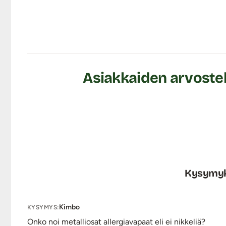
Keinonahka on helppohoitoinen materiaali. Valjaat voidaan
Tuotetiedot:
Materiaali: PU-nahka (vegaaninen keinonahka), metal
Olkaremmin pituus: n. 22 cm - n. 44 cm
Rintaremmin ympärysmitta: n. 85 cm - n. 130 cm
Asiakkaiden arvostel
Remmien leveys: 3 cm
Roisketiivis
Väri: Musta
Lähetyspaketin koko: 30 x 21 x 8 cm
Lähetyksen paino: ~ 0.5 kg
Kysymyks
Kimbo
KYSYMYS:
Onko noi metalliosat allergiavapaat eli ei nikkeliä?