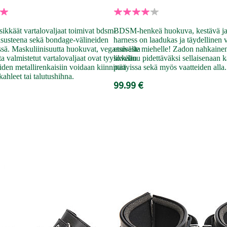
sikkäät vartalovaljaat toimivat bdsm-
BDSM-henkeä huokuva, kestävä j
asusteena sekä bondage-välineiden
harness on laadukas ja täydellinen v
ssä. Maskuliinisuutta huokuvat, vegaanisesta
etsivälle miehelle! Zadon nahkaine
a valmistetut vartalovaljaat ovat tyylikkään
soveltuu pidettäväksi sellaisenaan k
iiden metallirenkaisiin voidaan kiinnittää
partyissa sekä myös vaatteiden alla.
kahleet tai talutushihna.
99.99 €