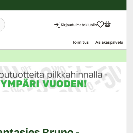
Kirjaudu Matoklubiin
Toimitus
Asiakaspalvelu
ntasies Bruno -