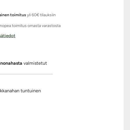
ainen toimitus
yli 60€ tilauksiin
nopea toimitus omasta varastosta
isätiedot
inonahasta
valmistetut
mokkanahan tuntuinen