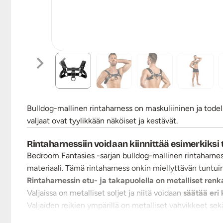
Bulldog-mallinen rintaharness on maskuliininen ja todel
valjaat ovat tyylikkään näköiset ja kestävät.
Rintaharnessiin voidaan kiinnittää esimerkiksi 
Bedroom Fantasies -sarjan bulldog-mallinen rintaharne
materiaali. Tämä rintaharness onkin miellyttävän tuntui
Rintaharnessin etu- ja takapuolella on metalliset renk
Valjaissa on metalliset soljet ja niitä voidaan
säätää eri
Valjaiden reikien ympärillä on metalliset vahvikkeet sekä 