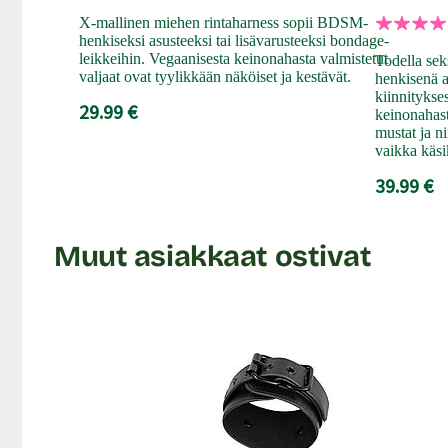
X-mallinen miehen rintaharness sopii BDSM-
henkiseksi asusteeksi tai lisävarusteeksi bondage-
leikkeihin. Vegaanisesta keinonahasta valmistetut
Todella sek
valjaat ovat tyylikkään näköiset ja kestävät.
henkisenä 
kiinnitykse
29.99 €
keinonahast
mustat ja n
vaikka käsi
39.99 €
Muut asiakkaat ostivat