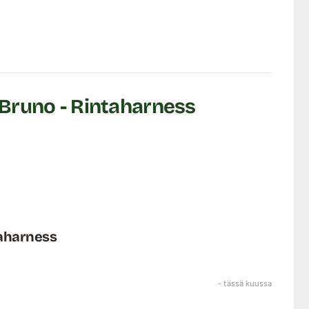
 Bruno - Rintaharness
taharness
- tässä kuussa