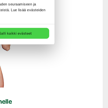
uden seuraamiseen ja
teistä. Lue lisää evästeiden
Salli kaikki evästeet
helle