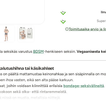
Ilm
Super
Toimitusaika-arvio ja l
la seksikäs varustus
BDSM
-henkiseen seksiin.
Vegaanisesta ke
talutushihna tai käsikahleet
ss on päältä mattamustaa keinonahkaa ja sen sisäpinnalla on 
nen ihoa vasten, eikä sen alta pääse karkuun.
aat
,
joihin voidaan kiinnittää erilaisia
bondage-seksivälineitä
.
 kokoon sekä olka- että rintaremmeistä
.
niissä on mustia, metallisia niittejä.