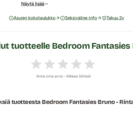
Näytä lisää
 pyyhkiä tarvittaessa kostealla liinalla.
Asujen kokotaulukko
Seksiväline-info
Takuu 2v
li (nikkelitön)
ut tuotteelle Bedroom Fantasies
Anna oma arvio - klikkaa tähteä!
iä tuotteesta Bedroom Fantasies Bruno - Rin