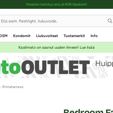
Ostoskassin kuvaus lukijalle
Ilmainen toimitus aina yli 60€ tilauksiin!
DSM
Kondomit
Liukuvoiteet
Tuotemerkit
Info
Kaalimato on saanut uuden ilmeen! Lue lisää
- Rintaharness
Bedroom Fa