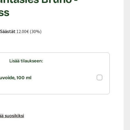
ss
ta:
hinta:
Säästät
12.00€ (30%)
Lisää tilaukseen:
uvoide, 100 ml
ää suosikiksi