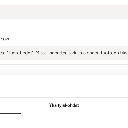
 sovi
assa "Tuotetiedot". Mitat kannattaa tarkistaa ennen tuotteen tila
Jätä arvostelu tai kysy!
Vinkki:
oklubiin
- jäsenenä saat
20
kredittiä hyväksytystä arviosta tai kys
Yksityiskohdat