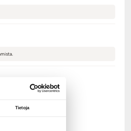
amista.
ymyksestä.
Tietoja