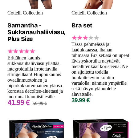
Cottelli Collection
Cottelli Collection
Samantha -
Bra set
Sukkanauhaliiviasu,
Plus Size
Tässä pehmeässä ja
laadukkaassa, ihanan
tuhmassa Bra set:ssä on upeat
Erittäinen kaunis
lävistyskoruilta näyttävät
sukkanauhaliiviasu yllättää
metallirenkaat koristeena. Ne
integroiduilla irrotettavilla
on sijoitettu todella
stringeillään! Huippukaunis
houkutteleviin kohtiin
ovaalinmuotoinen ja
vartalolla: nännien ympärille
piparkakkureunainen yläosa
sekä hävyn yläpuolelle
korostaa decoltee-aluettasi ja
alavatsalle.
tuo rinnat kauniisti esille.
39.99 €
41.99 €
59.99 €