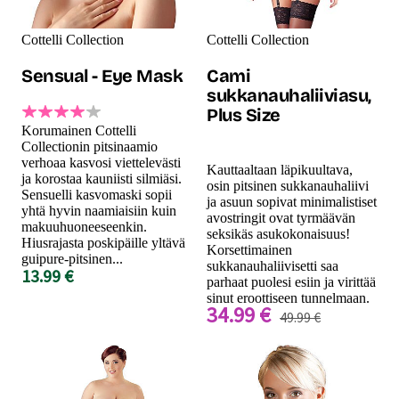
Cottelli Collection
Cottelli Collection
Sensual - Eye Mask
Cami
sukkanauhaliiviasu,
Plus Size
Korumainen Cottelli
Collectionin pitsinaamio
verhoaa kasvosi viettelevästi
Kauttaaltaan läpikuultava,
ja korostaa kauniisti silmiäsi.
osin pitsinen sukkanauhaliivi
Sensuelli kasvomaski sopii
ja asuun sopivat minimalistiset
yhtä hyvin naamiaisiin kuin
avostringit ovat tyrmäävän
makuuhuoneeseenkin.
seksikäs asukokonaisuus!
Hiusrajasta poskipäille yltävä
Korsettimainen
guipure-pitsinen...
sukkanauhaliivisetti saa
13.99 €
parhaat puolesi esiin ja virittää
sinut eroottiseen tunnelmaan.
34.99 €
49.99 €