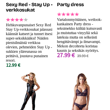
Sexy Red - Stay Up -
Party dress
verkkosukat
Vartalonmyötäinen, wetlook-
kankainen Party dress -
Hehkuvanpunaiset Sexy Red
seksimekko kiiltää kutsuvasti
Stay Up-verkkosukat jalassasi
ja muistuttaa vinyyliä sekä
käännät katseet ja tunnet itsesi
lateksia mutta on selkeästi
super-seksikkääksi! Näiden
hengittävämpi ja ilmavampi.
pienisilmäistä verkkoa
Mekon decolteeta koristaa
olevien, pehmeiden Stay Up -
kaunis ja seksikäs nyöritys.
sukkien yläreunassa on
27.99 €
39.99 €
peittävä, joustava punainen
resori.
12.99 €