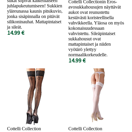
sukat sopivat kaikenlaiseen
Cottelli Collectionin Eros-
juhlapukeutumiseen! Sukkien
avosukkahousujen näyttävät
yläreunassa kaunis pitsikuvio,
aukot ovat reunustettu
jonka sisäpinnalla on pitävät
kestävästi koristeellisella
silikoninauhat. Mattapintaiset
vahvikkeella. Yläosa on myös
ja sileät.
kokonaisuudessaan
14.99 €
vahvistettu. Sileäpintaiset
sukkahousut ovat
mattapintaiset ja niiden
vyötärö ylettyy
normaalikorkeudelle.
14.99 €
Cottelli Collection
Cottelli Collection