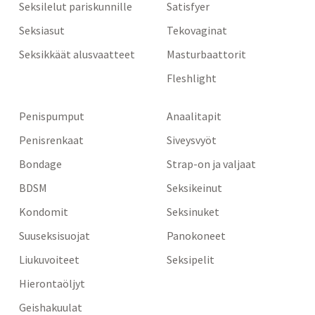
Seksilelut pariskunnille
Satisfyer
Seksiasut
Tekovaginat
Seksikkäät alusvaatteet
Masturbaattorit
Fleshlight
Penispumput
Anaalitapit
Penisrenkaat
Siveysvyöt
Bondage
Strap-on ja valjaat
BDSM
Seksikeinut
Kondomit
Seksinuket
Suuseksisuojat
Panokoneet
Liukuvoiteet
Seksipelit
Hierontaöljyt
Geishakuulat