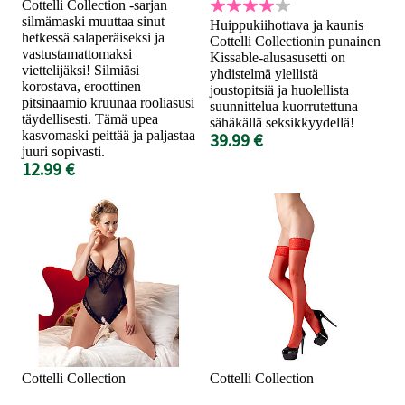
Cottelli Collection -sarjan
silmämaski muuttaa sinut
Huippukiihottava ja kaunis
hetkessä salaperäiseksi ja
Cottelli Collectionin punainen
vastustamattomaksi
Kissable-alusasusetti on
viettelijäksi! Silmiäsi
yhdistelmä ylellistä
korostava, eroottinen
joustopitsiä ja huolellista
pitsinaamio kruunaa rooliasusi
suunnittelua kuorrutettuna
täydellisesti. Tämä upea
sähäkällä seksikkyydellä!
kasvomaski peittää ja paljastaa
39.99 €
juuri sopivasti.
12.99 €
Cottelli Collection
Cottelli Collection