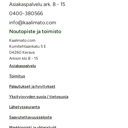
Asiakaspalvelu ark. 8 - 15
0400-380566
info@kaalimato.com
Noutopiste ja toimisto
Kaalimato.com
Kumitehtaankatu 5 E
04260 Kerava
Arkisin klo 8 - 15
Asiakaspalvelu
Toimitus
Palautukset ja hyvitykset
Yksityisyyden suoja / tietosuoja
Lähetysseuranta
Saavutettavuusseloste
Markkinointi ja yhteistyöt