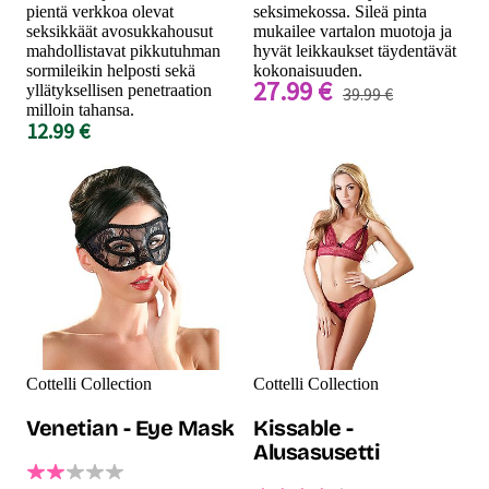
pientä verkkoa olevat
seksimekossa. Sileä pinta
seksikkäät avosukkahousut
mukailee vartalon muotoja ja
mahdollistavat pikkutuhman
hyvät leikkaukset täydentävät
sormileikin helposti sekä
kokonaisuuden.
27.99 €
yllätyksellisen penetraation
39.99 €
milloin tahansa.
12.99 €
Cottelli Collection
Cottelli Collection
Venetian - Eye Mask
Kissable -
Alusasusetti