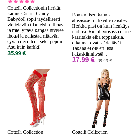
Cottelli Collectionin herkän
kaunis Cotton Candy
Romanttisen kaunis
Babydoll sopii täydellisesti
alusasusetti uhkeille naisille.
vietteleviin tilanteisiin. Ilmava
Herkkä pitsi on kuin henkäys
ja miellyttävä kangas hivelee
ihollasi. Rintaliiviosassa ei ole
ihoasi ja paljastaa riittävän
kaaritukia eikä toppauksia,
syvän decolteen sekä pepun.
olkaimet ovat säädettävät.
Asu kuin karkki!
Takana ei ole erillistä
35.99 €
hakaskiinnitystä...
27.99 €
39.99 €
Cottelli Collection
Cottelli Collection