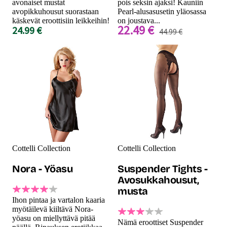
avonaiset mustat
pois seksin ajaksi! Kauniin
avopikkuhousut suorastaan
Pearl-alusasusetin yläosassa
käskevät eroottisiin leikkeihin!
on joustava...
22.49 €
24.99 €
44.99 €
Cottelli Collection
Cottelli Collection
Nora - Yöasu
Suspender Tights -
Avosukkahousut,
musta
Ihon pintaa ja vartalon kaaria
myötäilevä kiiltävä Nora-
yöasu on miellyttävä pitää
Nämä eroottiset Suspender