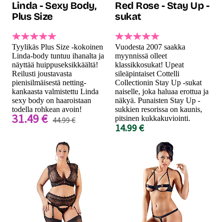
Linda - Sexy Body,
Red Rose - Stay Up -
Plus Size
sukat
Tyylikäs Plus Size -kokoinen
Vuodesta 2007 saakka
Linda-body tuntuu ihanalta ja
myynnissä olleet
näyttää huippuseksikkäältä!
klassikkosukat! Upeat
Reilusti joustavasta
sileäpintaiset Cottelli
pienisilmäisestä netting-
Collectionin Stay Up -sukat
kankaasta valmistettu Linda
naiselle, joka haluaa erottua ja
sexy body on haaroistaan
näkyä. Punaisten Stay Up -
todella rohkean avoin!
sukkien resorissa on kaunis,
31.49 €
pitsinen kukkakuviointi.
44.99 €
14.99 €