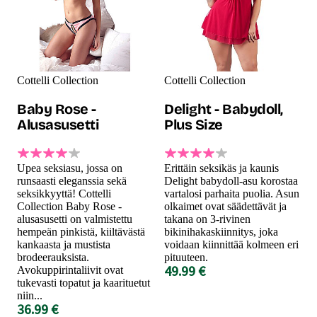
Cottelli Collection
Cottelli Collection
Baby Rose -
Delight - Babydoll,
Alusasusetti
Plus Size
Upea seksiasu, jossa on
Erittäin seksikäs ja kaunis
runsaasti eleganssia sekä
Delight babydoll-asu korostaa
seksikkyyttä! Cottelli
vartalosi parhaita puolia. Asun
Collection Baby Rose -
olkaimet ovat säädettävät ja
alusasusetti on valmistettu
takana on 3-rivinen
hempeän pinkistä, kiiltävästä
bikinihakaskiinnitys, joka
kankaasta ja mustista
voidaan kiinnittää kolmeen eri
brodeerauksista.
pituuteen.
49.99 €
Avokuppirintaliivit ovat
tukevasti topatut ja kaarituetut
niin...
36.99 €