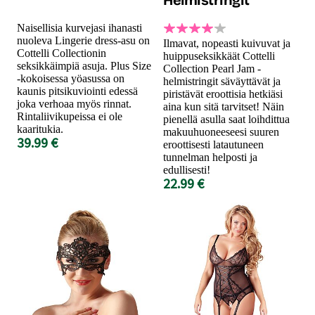
Naisellisia kurvejasi ihanasti
nuoleva Lingerie dress-asu on
Ilmavat, nopeasti kuivuvat ja
Cottelli Collectionin
huippuseksikkäät Cottelli
seksikkäimpiä asuja. Plus Size
Collection Pearl Jam -
-kokoisessa yöasussa on
helmistringit säväyttävät ja
kaunis pitsikuviointi edessä
piristävät eroottisia hetkiäsi
joka verhoaa myös rinnat.
aina kun sitä tarvitset! Näin
Rintaliivikupeissa ei ole
pienellä asulla saat loihdittua
kaaritukia.
makuuhuoneeseesi suuren
39.99 €
eroottisesti latautuneen
tunnelman helposti ja
edullisesti!
22.99 €