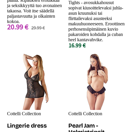
päällä. Ripauksen erotiikkaa
Tights - avosukkahousut
ja seksikkyyttä tuo avonainen
sopivat kiusoittelevaksi juhla-
takaosa. Voit itse säädellä
asun kruunuksi tai
paljastavuutta ja olkainten
flirttailevaksi asusteeksi
kokoa.
makuuhuoneeseen. Eroottinen
20.99 €
29.99 €
perhosensiipimäinen kuvio
pakaroiden kohdalla ja cuban
heel kantavahvike.
16.99 €
Cottelli Collection
Cottelli Collection
Lingerie dress
Pearl Jam -
Helmistringit