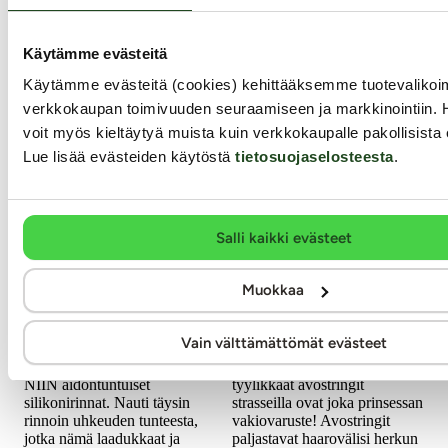
199.99 €
Käytämme evästeitä
Käytämme evästeitä (cookies) kehittääksemme tuotevalik
verkkokaupan toimivuuden seuraamiseen ja markkinointiin. 
voit myös kieltäytyä muista kuin verkkokaupalle pakollisista 
Lue lisää evästeiden käytöstä
tietosuojaselosteesta
.
Salli kaikki evästeet
Cottelli Collection
Cottelli Collection
Silikonirinnat, S-
String with black
Muokkaa
koko
rose
Vain välttämättömät evästeet
Taivaallisen pehmeät ja AH
Kimaltavan seksikkäät ja
NIIN aidontuntuiset
tyylikkäät avostringit
silikonirinnat. Nauti täysin
strasseilla ovat joka prinsessan
rinnoin uhkeuden tunteesta,
vakiovaruste! Avostringit
jotka nämä laadukkaat ja
paljastavat haarovälisi herkun