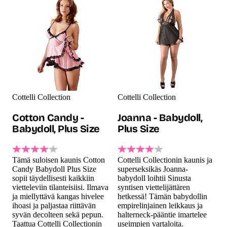
Cottelli Collection
Cottelli Collection
Cotton Candy -
Joanna - Babydoll,
Babydoll, Plus Size
Plus Size
Tämä suloisen kaunis Cotton
Cottelli Collectionin kaunis ja
Candy Babydoll Plus Size
superseksikäs Joanna-
sopii täydellisesti kaikkiin
babydoll loihtii Sinusta
vietteleviin tilanteisiisi. Ilmava
syntisen viettelijättären
ja miellyttävä kangas hivelee
hetkessä! Tämän babydollin
ihoasi ja paljastaa riittävän
empirelinjainen leikkaus ja
syvän decolteen sekä pepun.
halterneck-pääntie imartelee
Taattua Cottelli Collectionin
useimpien vartaloita.