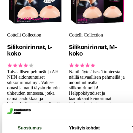
Cottelli Collection
Cottelli Collection
Silikonirinnat, L-
Silikonirinnat, M-
koko
koko
Taivaallisen pehmeät ja AH
Nauti täyteläisestä tunteesta
NIIN aidontuntuiset
näillä taivaallisen pehmeillä ja
silikonirinnat nyt. Valitse
aidontuntuisilla
omasi ja nauti täysin rinnoin
silikonirinnolla!
uhkeuden tunteesta, jotka
Helppokäyttöiset ja
nämä laadukkaat ja
laadukkaat keinorinnat
helppohoitoiset rinnat Sinulle
tarjoavat vaivattoman tavan
antavat! Nyt Sinulla on
lisätä rintavarustustasi jopa
mahdollisuus suurentaa
kahdella kuppikoolla – täysin
rintavarustustasi kivuttomasti
kivuttomasti.
119.99 €
jopa neljä kuppikokoa
Suostumus
Yksityiskohdat
suuremmaksi!