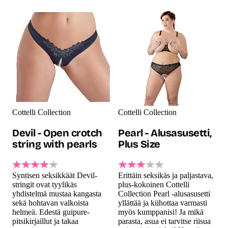
Cottelli Collection
Cottelli Collection
Devil - Open crotch
Pearl - Alusasusetti,
string with pearls
Plus Size
Syntisen seksikkäät Devil-
Erittäin seksikäs ja paljastava,
stringit ovat tyylikäs
plus-kokoinen Cottelli
yhdistelmä mustaa kangasta
Collection Pearl -alusasusetti
sekä hohtavan valkoista
yllättää ja kiihottaa varmasti
helmeä. Edestä guipure-
myös kumppanisi! Ja mikä
pitsikirjaillut ja takaa
parasta, asua ei tarvitse riisua