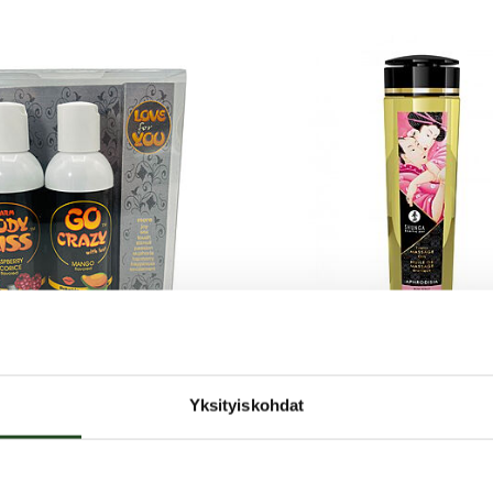
Shunga
Yksityiskohdat
r You -
Aphrodisia -
akkaus, 2 x 100 ml
Hierontaöljy, 240