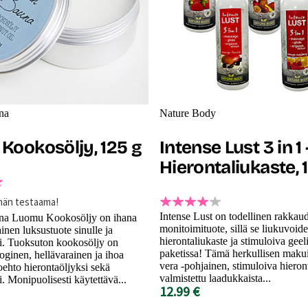
na
Nature Body
Kookosöljy, 125 g
Intense Lust 3 in 1 
Hierontaliukaste, 
män testaama!
Intense Lust on todellinen rakkau
una Luomu Kookosöljy on ihana
monitoimituote, sillä se liukuvoide
nen luksustuote sinulle ja
hierontaliukaste ja stimuloiva gee
i. Tuoksuton kookosöljy on
paketissa! Tämä herkullisen maku
loginen, hellävarainen ja ihoa
vera -pohjainen, stimuloiva hieron
oehto hierontaöljyksi sekä
valmistettu laadukkaista...
i. Monipuolisesti käytettävä...
12.99 €