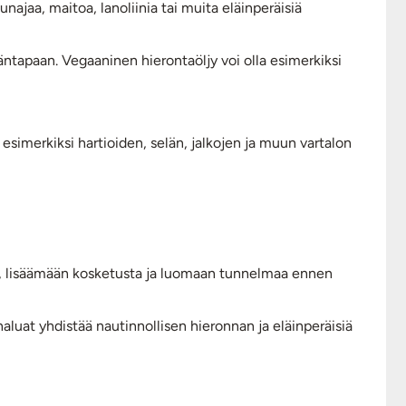
ajaa, maitoa, lanoliinia tai muita eläinperäisiä
mäntapaan. Vegaaninen hierontaöljy voi olla esimerkiksi
esimerkiksi hartioiden, selän, jalkojen ja muun vartalon
ia, lisäämään kosketusta ja luomaan tunnelmaa ennen
aluat yhdistää nautinnollisen hieronnan ja eläinperäisiä