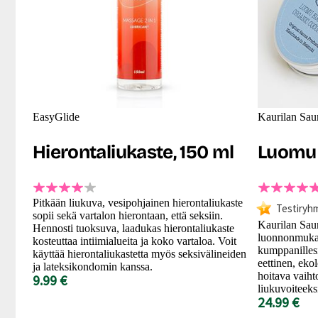
EasyGlide
Kaurilan Sau
Hierontaliukaste, 150 ml
Luomu 
Pitkään liukuva, vesipohjainen hierontaliukaste
Testiryh
sopii sekä vartalon hierontaan, että seksiin.
Kaurilan Sa
Hennosti tuoksuva, laadukas hierontaliukaste
luonnonmukai
kosteuttaa intiimialueita ja koko vartaloa. Voit
kumppanilles
käyttää hierontaliukastetta myös seksivälineiden
eettinen, eko
ja lateksikondomin kanssa.
hoitava vaiht
9.99 €
liukuvoiteeks
24.99 €