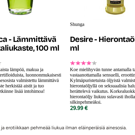
Shunga
ca - Lämmittävä
Desire - Hierontaö
aliukaste, 100 ml
ml
ista lämpöä, makua ja
Koe mielihyvän tunne antamalla t
ertifioiduista, luonnonmukaisesti
vastaanottamalla sensuelli, erootti
inesosista valmistettu lämmittävä
Kylmäpuristetuista öljyistä valmist
te herkistää aistit ja tuo
hierontaöljyllä on seksuaalisia hal
etkiinne lisää intohimoa!
herättelevä vaikutus. Korkealuok
hierontaöljy liukuu sulavasti iholla
silkinpehmeäksi.
29.99 €
ja erotiikkaan pehmeää liukua ilman eläinperäisiä ainesosia.