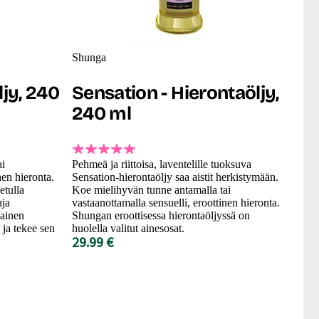
Shunga
ljy, 240
Sensation - Hierontaöljy,
240 ml
ai
Pehmeä ja riittoisa, laventelille tuoksuva
nen hieronta.
Sensation-hierontaöljy saa aistit herkistymään.
etulla
Koe mielihyvän tunne antamalla tai
uja
vastaanottamalla sensuelli, eroottinen hieronta.
kainen
Shungan eroottisessa hierontaöljyssä on
 ja tekee sen
huolella valitut ainesosat.
29.99 €