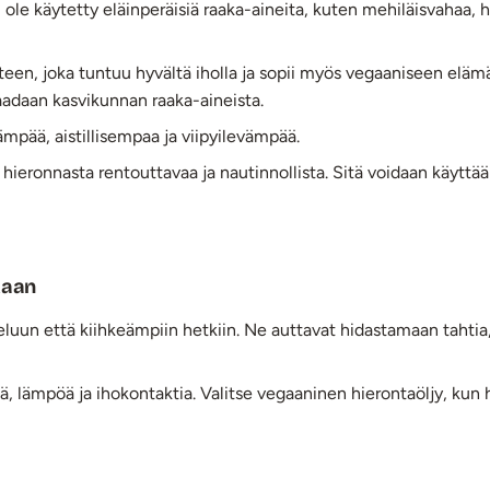
le käytetty eläinperäisiä raaka-aineita, kuten mehiläisvahaa, hun
otteen, joka tuntuu hyvältä iholla ja sopii myös vegaaniseen elä
saadaan kasvikunnan raaka-aineista.
mpää, aistillisempaa ja viipyilevämpää.
hieronnasta rentouttavaa ja nautinnollista. Sitä voidaan käyttää 
kaan
eluun että kiihkeämpiin hetkiin. Ne auttavat hidastamaan taht
ä, lämpöä ja ihokontaktia. Valitse vegaaninen hierontaöljy, kun h