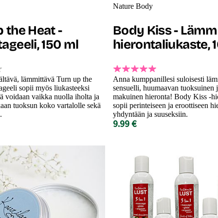
Nature Body
 the Heat -
Body Kiss - Lämm
ageeli, 150 ml
hierontaliukaste, 
sältävä, lämmittävä Turn up the
Anna kumppanillesi suloisesti läm
ageeli sopii myös liukasteeksi
sensuelli, huumaavan tuoksuinen 
iä voidaan vaikka nuolla iholta ja
makuinen hieronta! Body Kiss -hie
kaan tuoksun koko vartalolle sekä
sopii perinteiseen ja eroottiseen hi
.
yhdyntään ja suuseksiin.
9.99 €