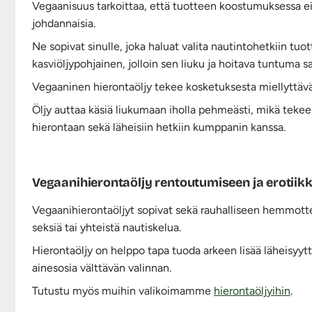
Vegaanisuus tarkoittaa, että tuotteen koostumuksessa ei o
johdannaisia.
Ne sopivat sinulle, joka haluat valita nautintohetkiin tu
kasviöljypohjainen, jolloin sen liuku ja hoitava tuntuma 
Vegaaninen hierontaöljy tekee kosketuksesta miellyttävä
Öljy auttaa käsiä liukumaan iholla pehmeästi, mikä tekee 
hierontaan sekä läheisiin hetkiin kumppanin kanssa.
Vegaanihierontaöljy rentoutumiseen ja erotiik
Vegaanihierontaöljyt sopivat sekä rauhalliseen hemmott
seksiä tai yhteistä nautiskelua.
Hierontaöljy on helppo tapa tuoda arkeen lisää läheisyytt
ainesosia välttävän valinnan.
Tutustu myös muihin valikoimamme
hierontaöljyihin
.