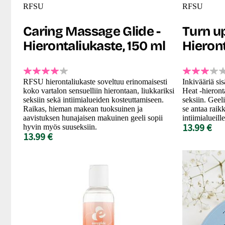
RFSU
RFSU
Caring Massage Glide -
Turn up
Hierontaliukaste, 150 ml
Hieront
RFSU hierontaliukaste soveltuu erinomaisesti
Inkivääriä si
koko vartalon sensuelliin hierontaan, liukkariksi
Heat -hieront
seksiin sekä intiimialueiden kosteuttamiseen.
seksiin. Geel
Raikas, hieman makean tuoksuinen ja
se antaa raik
aavistuksen hunajaisen makuinen geeli sopii
intiimialueille
13.99 €
hyvin myös suuseksiin.
13.99 €