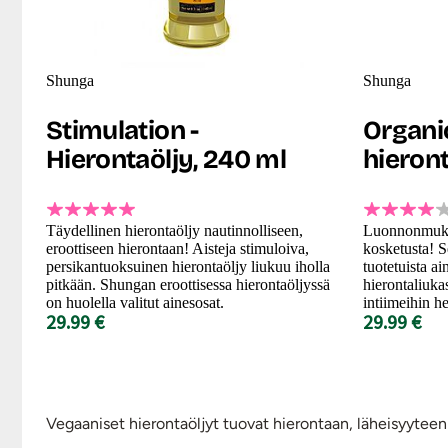
Shunga
Shunga
Stimulation -
Organi
Hierontaöljy, 240 ml
hieront
Täydellinen hierontaöljy nautinnolliseen,
Luonnonmuka
eroottiseen hierontaan! Aisteja stimuloiva,
kosketusta! S
persikantuoksuinen hierontaöljy liukuu iholla
tuotetuista a
pitkään. Shungan eroottisessa hierontaöljyssä
hierontaliukas
on huolella valitut ainesosat.
intiimeihin h
29.99 €
29.99 €
Vegaaniset hierontaöljyt tuovat hierontaan, läheisyyteen 