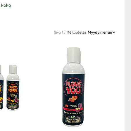
 koko
Myydyin ensin
Sivu 1 / 1
16 tuotetta