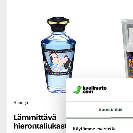
Shunga
Nature Body
Suostumus
Lämmittävä
Love fo
hierontaliukaste, 100 ml
Lahjap
Käytämme evästeitä