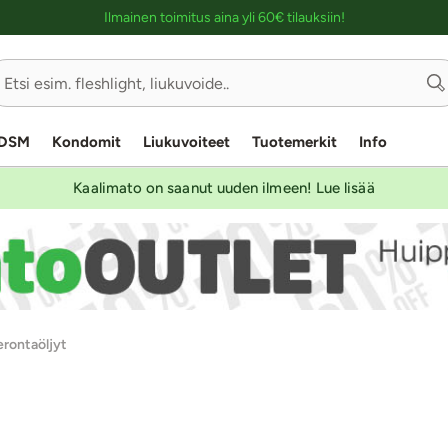
Ostoskassin kuvaus lukijalle
Ilmainen toimitus aina yli 60€ tilauksiin!
DSM
Kondomit
Liukuvoiteet
Tuotemerkit
Info
Kaalimato on saanut uuden ilmeen! Lue lisää
erontaöljyt