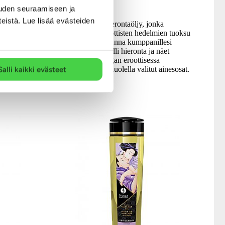
uden seuraamiseen ja
teistä. Lue lisää evästeiden
nen Shunga-
Korkealaatuinen hierontaöljy, jonka
uristetuista
aromaattinen, eksoottisten hedelmien tuoksu
a Rose Petals
herättelee libidoa. Anna kumppanillesi
hottava
eroottinen ja sensuelli hieronta ja näet
tamalla tai
vaikutuksen! Shungan eroottisessa
hierontaöljyssä on huolella valitut ainesosat.
Salli kaikki evästeet
29.99 €