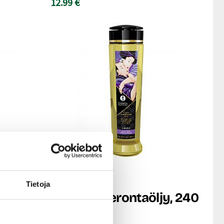
12.99 €
Shunga
Tietoja
Libido - Hierontaöljy, 240
 ml
ml