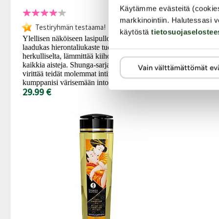
Käytämme evästeitä (cookie
markkinointiin. Halutessasi v
Erinomaisesti 
Testiryhmän testaama!
käytöstä
tietosuojaselostee
Love for You 
Ylellisen näköiseen lasipulloon pakattu
makuja, viett
laadukas hierontaliukaste tuoksuu ja maistuu
lämpöä! Liuk
herkulliselta, lämmittää kiihottavasti ja herkistää
makuisen...
kaikkia aisteja. Shunga-sarjan hierontaliukaste
19.99 €
Vain välttämättömät ev
virittää teidät molemmat intiimiin hetkeen ja saa
kumppanisi värisemään intohimosta!
29.99 €