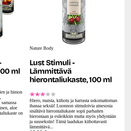
Nature Body
-
Lust Stimuli -
100 ml
Lämmittävä
hierontaliukaste, 100 ml
den ja himon
,
Hiero, maista, kiihotu ja harrasta uskomattoman
li samassa
ihanaa seksiä! Luonnon stimuloivia ainesosia
inen, aloe
sisältävä hierontaliukaste sopii parhaiten
taliukaste on
hierontaan ja esileikkiin mutta myös yhdyntään
ja suuseksiin! Tämä laadukas kiihottavasti
lämmittävä...