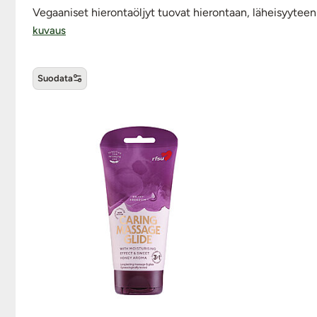
Vegaaniset hierontaöljyt tuovat hierontaan, läheisyyteen
kuvaus
Suodata
Vegaaniset hierontaöljyt -tuo