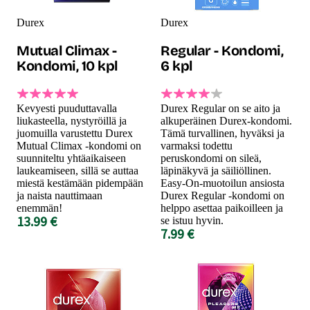
Durex
Durex
Mutual Climax -
Regular - Kondomi,
Kondomi, 10 kpl
6 kpl
Kevyesti puuduttavalla
Durex Regular on se aito ja
liukasteella, nystyröillä ja
alkuperäinen Durex-kondomi.
juomuilla varustettu Durex
Tämä turvallinen, hyväksi ja
Mutual Climax -kondomi on
varmaksi todettu
suunniteltu yhtäaikaiseen
peruskondomi on sileä,
laukeamiseen, sillä se auttaa
läpinäkyvä ja säiliöllinen.
miestä kestämään pidempään
Easy-On-muotoilun ansiosta
ja naista nauttimaan
Durex Regular -kondomi on
enemmän!
helppo asettaa paikoilleen ja
13.99 €
se istuu hyvin.
7.99 €