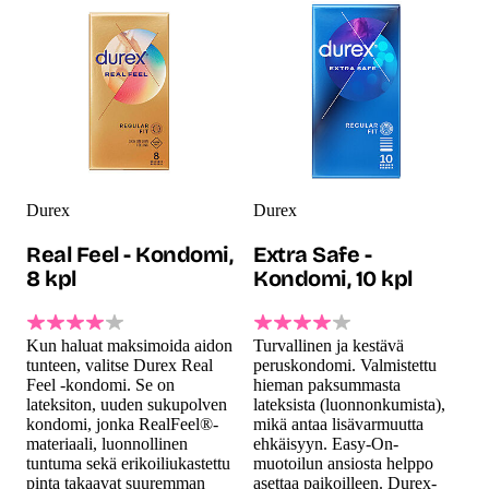
Durex
Durex
Real Feel - Kondomi,
Extra Safe -
8 kpl
Kondomi, 10 kpl
Kun haluat maksimoida aidon
Turvallinen ja kestävä
tunteen, valitse Durex Real
peruskondomi. Valmistettu
Feel -kondomi. Se on
hieman paksummasta
lateksiton, uuden sukupolven
lateksista (luonnonkumista),
kondomi, jonka RealFeel®-
mikä antaa lisävarmuutta
materiaali, luonnollinen
ehkäisyyn. Easy-On-
tuntuma sekä erikoiliukastettu
muotoilun ansiosta helppo
pinta takaavat suuremman
asettaa paikoilleen. Durex-