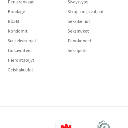
Penisrenkaat
Siveysvyöt
Bondage
Strap-on ja valjaat
BDSM
Seksikeinut
Kondomit
Seksinuket
Suuseksisuojat
Panokoneet
Liukuvoiteet
Seksipelit
Hierontaöljyt
Geishakuulat