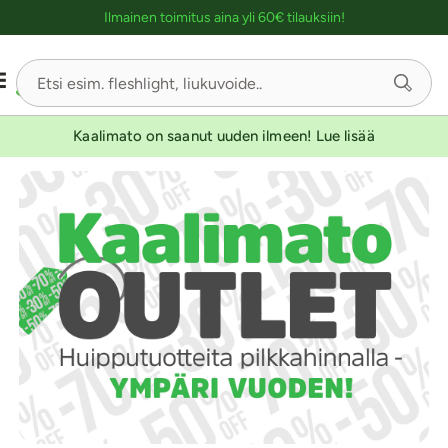
Ostoskassin kuvaus lukijalle
Ilmainen toimitus aina yli 60€ tilauksiin!
Kaalimato on saanut uuden ilmeen! Lue lisää