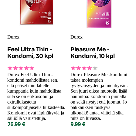
Durex
Durex
Feel Ultra Thin -
Pleasure Me -
Kondomi, 30 kpl
Kondomi, 10 kpl
Durex Feel Ultra Thin -
Durex Pleasure Me -kondomi
kondomi mahdollistaa sen,
takaa molempien
että pääset niin lähelle
tyytyväisyyden ja mielihyvän.
kumppania kuin mahdollista,
Sen juuri oikea muotoilu lisää
sillä se on erikoisohut ja
nautintoa: kondomin pinnalla
extraliukastettu
on sekä nystyt että juomut. Jo
silikonipohjaisella liukasteella.
pakkauksen räiskyvä
Kondomit ovat läpinäkyviä ja
ulkonäkö antaa viitteitä siitä
säiliöllä varustettuja.
mitä on luvassa.
26.99 €
9.99 €