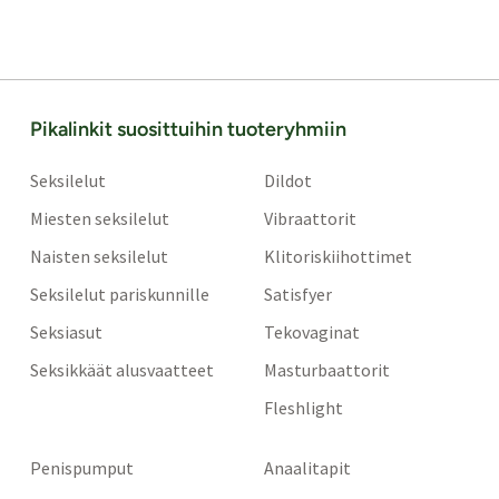
Pikalinkit suosittuihin tuoteryhmiin
Seksilelut
Dildot
Miesten seksilelut
Vibraattorit
Naisten seksilelut
Klitoriskiihottimet
Seksilelut pariskunnille
Satisfyer
Seksiasut
Tekovaginat
Seksikkäät alusvaatteet
Masturbaattorit
Fleshlight
Penispumput
Anaalitapit