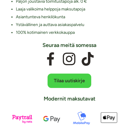
Paljon joustavia toimitustapoja alk. 0 €
Laaja valikoima helppoja maksutapoja
Asiantunteva henkilökunta
Ystävällinen ja auttava asiakaspalvelu
100% kotimainen verkkokauppa
Seuraa meitä somessa
Tilaa uutiskirje
Modernit maksutavat