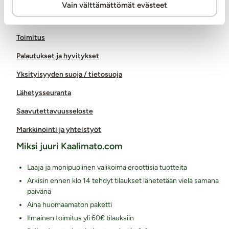
Vain välttämättömät evästeet
Arkisin klo 8 - 15
Asiakaspalvelu
Toimitus
Palautukset ja hyvitykset
Yksityisyyden suoja / tietosuoja
Lähetysseuranta
Saavutettavuusseloste
Markkinointi ja yhteistyöt
Miksi juuri Kaalimato.com
Laaja ja monipuolinen valikoima eroottisia tuotteita
Arkisin ennen klo 14 tehdyt tilaukset lähetetään vielä samana
päivänä
Aina huomaamaton paketti
Ilmainen toimitus yli 60€ tilauksiin