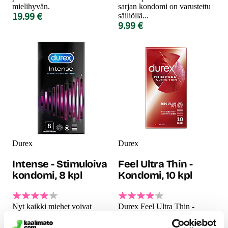
mielihyvän.
sarjan kondomi on varustettu
19.99 €
säiliöllä...
9.99 €
Durex
Durex
Intense - Stimuloiva
Feel Ultra Thin -
kondomi, 8 kpl
Kondomi, 10 kpl
Nyt kaikki miehet voivat
Durex Feel Ultra Thin -
antaa maatajärisyttäviä
kondomi mahdollistaa sen,
orgasmeja naiselleen, sillä
että pääset niin lähelle