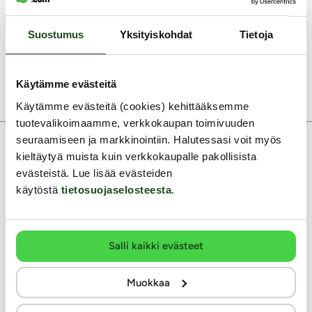
Durex Intense Stimuloivat
kumppania kuin mahdollista,
kondomit tekevät seksistä
sillä se on erikoisohut ja
tyydyttävämpää molemmille!
extraliukastettu
Suostumus
Yksityiskohdat
Tietoja
Ne on juomutettu, nypytetty
silikonipohjaisella liukasteella.
sekä käsitelty ulkopinnaltaan
Kondomit ovat läpinäkyviä ja
stimuloivalla geelillä!
säiliöllä varustettuja.
19.99 €
9.99 €
Käytämme evästeitä
Käytämme evästeitä (cookies) kehittääksemme
tuotevalikoimaamme, verkkokaupan toimivuuden
seuraamiseen ja markkinointiin. Halutessasi voit myös
kieltäytyä muista kuin verkkokaupalle pakollisista
evästeistä. Lue lisää evästeiden
Asiakaspalvelu ark. 8 - 15
käytöstä
tietosuojaselosteesta
.
0400-380566
info@kaalimato.com
Salli kaikki evästeet
Noutopiste ja toimisto
Kaalimato.com
Muokkaa
Kumitehtaankatu 5 E
04260 Kerava