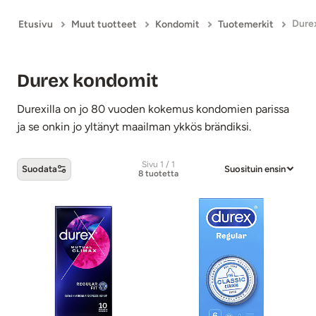
Dure
Etusivu
Muut tuotteet
Kondomit
Tuotemerkit
Durex kondomit
Durexilla on jo 80 vuoden kokemus kondomien parissa
ja se onkin jo yltänyt maailman ykkös brändiksi.
Sivu 1 / 1
Suodata
Suosituin ensin
8 tuotetta
Durex kondomit -tuotteet