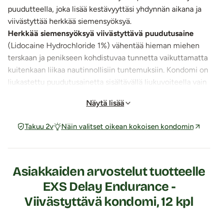
puudutteella, joka lisää kestävyyttäsi yhdynnän aikana ja
viivästyttää herkkää siemensyöksyä.
Herkkää siemensyöksyä viivästyttävä puudutusaine
(Lidocaine Hydrochloride 1%) vähentää hieman miehen
terskaan ja penikseen kohdistuvaa tunnetta vaikuttamatta
kuitenkaan liikaa nautinnollisiin tuntemuksiin. Kondomi on
liukastettu puudutusainetta sisältävällä liukuvoiteella vain
sisäpuolelta, joten se ei vaikuta kumppaniin.
Näytä lisää
Lateksista valmistettu, laadukas EXS Delay Endurance -
kondomi on suora, sileä ja se on varustettu säiliöllä. Näiden
Takuu 2v
Näin valitset oikean kokoisen kondomin
läpinäkyvien kondomien ulkopinta on käsitelty
silikonipohjaisella liukuvoiteella. EXS-kondomit on
testattu elektronisesti.
Pese intiimialueet kondomin käytön jälkeen. Vältä
Asiakkaiden arvostelut tuotteelle
kondomin liukuvoiteen joutumista silmiin. Älä käytä
EXS Delay Endurance -
tuotetta, jos sinulla tai kumppanillasi intiimialueilla on
Viivästyttävä kondomi, 12 kpl
ihorikkoja tai ihotulehdus. Lidokaiini voi aiheuttaa joillekin
henkilöille allergisen reaktion. Jos allergisia reaktioita tai