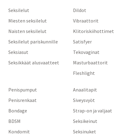
Seksilelut
Dildot
Miesten seksilelut
Vibraattorit
Naisten seksilelut
Klitoriskiihottimet
Seksilelut pariskunnille
Satisfyer
Seksiasut
Tekovaginat
Seksikkäät alusvaatteet
Masturbaattorit
Fleshlight
Penispumput
Anaalitapit
Penisrenkaat
Siveysvyöt
Bondage
Strap-on ja valjaat
BDSM
Seksikeinut
Kondomit
Seksinuket