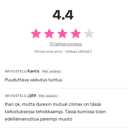
ihoärsytystä ilmenee, lopeta tuotteen käyttö ja hakeudu
4.4
tarvittaessa lääkärin vastaanotolle.
Tuotetiedot:
Materiaali: Lateksi (luonnonkumi)
Kondomin pituus 190 mm, leveys 53 mm, paksuus
15 tähtiarvostelua
0,073 mm
(Anna oma arvio - klikkaa tähteä!)
Pakkauksessa 12 kpl
Lähetyspaketin koko: 20 x 11 x 9 cm
Lähetyksen paino: ~ 0.5 kg
Kantis
ARVOSTELU:
Rek. asiakas
Puuduttava vaikutus tuntuu
Jj89
ARVOSTELU:
Rek. asiakas
Ihan ok, mutta durexin mutual climax on tässä
tarkoituksessa tehokkaampi. Tässä kumissa tosin
edellämainuttua parempi muoto