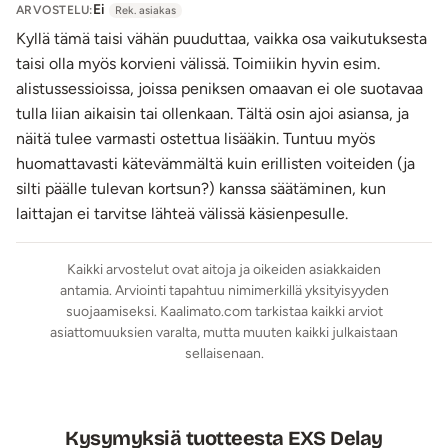
Ei
ARVOSTELU:
Rek. asiakas
Kyllä tämä taisi vähän puuduttaa, vaikka osa vaikutuksesta
taisi olla myös korvieni välissä. Toimiikin hyvin esim.
alistussessioissa, joissa peniksen omaavan ei ole suotavaa
tulla liian aikaisin tai ollenkaan. Tältä osin ajoi asiansa, ja
näitä tulee varmasti ostettua lisääkin. Tuntuu myös
huomattavasti kätevämmältä kuin erillisten voiteiden (ja
silti päälle tulevan kortsun?) kanssa säätäminen, kun
laittajan ei tarvitse lähteä välissä käsienpesulle.
Kaikki arvostelut ovat aitoja ja oikeiden asiakkaiden
antamia. Arviointi tapahtuu nimimerkillä yksityisyyden
suojaamiseksi. Kaalimato.com tarkistaa kaikki arviot
asiattomuuksien varalta, mutta muuten kaikki julkaistaan
sellaisenaan.
Kysymyksiä tuotteesta EXS Delay