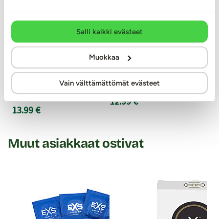
Mutual Climax - Kondomi, 10 kpl
Infinity X Delay - Kondom
Salli kaikki evästeet
Muokkaa
Kevyesti puuduttavalla liukasteella, nystyröillä ja
Tämä kondomi auttaa viivästyttäm
juomuilla varustettu Durex Mutual Climax -kondomi
ja tukee pidempään kestävää nauti
on suunniteltu yhtäaikaiseen laukeamiseen, sillä se
sisäpuolella oleva silikonipohjainen 
Vain välttämättömät evästeet
auttaa miestä kestämään pidempään ja naista
bentsokaiinia 8,5%...
nauttimaan enemmän!
12.99 €
13.99 €
Muut asiakkaat ostivat