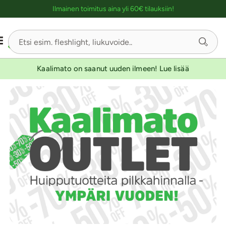
Ostoskassin kuvaus lukijalle
Ilmainen toimitus aina yli 60€ tilauksiin!
Kaalimato on saanut uuden ilmeen! Lue lisää