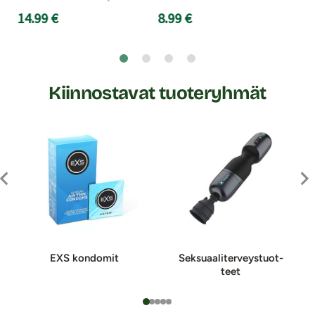
14.99 €
8.99 €
Kiinnostavat tuoteryhmät
EXS kondomit
Sek­suaa­li­ter­veys­tuot­
teet