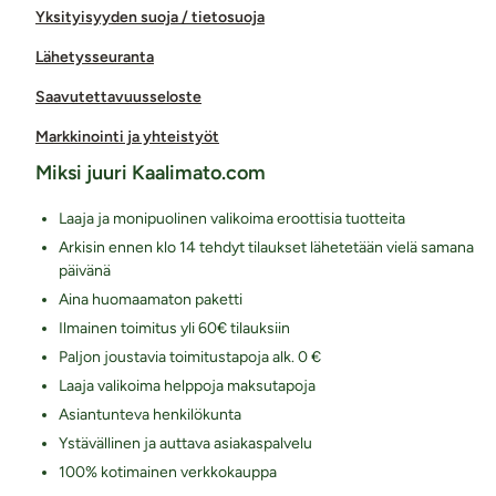
Yksityisyyden suoja / tietosuoja
Lähetysseuranta
Saavutettavuusseloste
Markkinointi ja yhteistyöt
Miksi juuri Kaalimato.com
Laaja ja monipuolinen valikoima eroottisia tuotteita
Arkisin ennen klo 14 tehdyt tilaukset lähetetään vielä samana
päivänä
Aina huomaamaton paketti
Ilmainen toimitus yli 60€ tilauksiin
Paljon joustavia toimitustapoja alk. 0 €
Laaja valikoima helppoja maksutapoja
Asiantunteva henkilökunta
Ystävällinen ja auttava asiakaspalvelu
100% kotimainen verkkokauppa