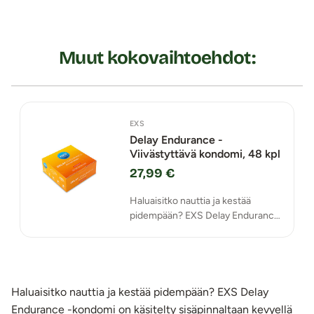
Muut kokovaihtoehdot:
EXS
Delay Endurance -
Viivästyttävä kondomi, 48 kpl
27,99 €
Haluaisitko nauttia ja kestää
pidempään? EXS Delay Endurance
-kondomi on käsitelty
sisäpinnaltaan kevyellä
puudutteella, joka lisää
kestävyyttäsi yhdynnän aikana ja
viivästyttää herkkää
Haluaisitko nauttia ja kestää pidempään? EXS Delay
siemensyöksyä.
Endurance -kondomi on käsitelty sisäpinnaltaan kevyellä