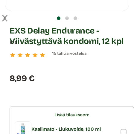
EXS Delay Endurance -
Viivästyttävä kondomi, 12 kpl
EXS
15 tähtiarvostelua
Hinta:
8,99 €
Lisää tilaukseen:
Kaalimato - Liukuvoide, 100 ml