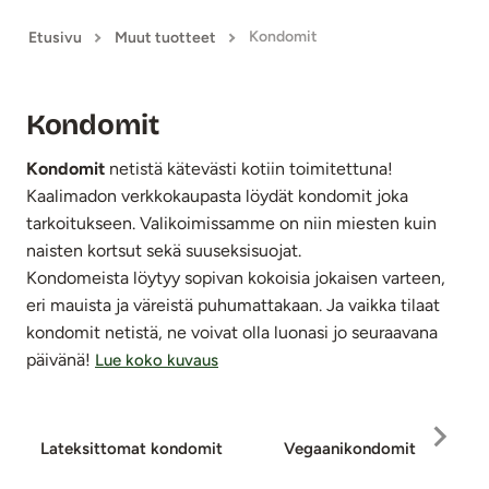
Kondomit
Etusivu
Muut tuotteet
Kondomit
Kondomit
netistä kätevästi kotiin toimitettuna!
Kaalimadon verkkokaupasta löydät kondomit joka
tarkoitukseen. Valikoimissamme on niin miesten kuin
naisten kortsut sekä suuseksisuojat.
Kondomeista löytyy sopivan kokoisia jokaisen varteen,
eri mauista ja väreistä puhumattakaan. Ja vaikka tilaat
kondomit netistä, ne voivat olla luonasi jo seuraavana
päivänä!
Lue koko kuvaus
Lateksittomat kondomit
Vegaani­kondomit