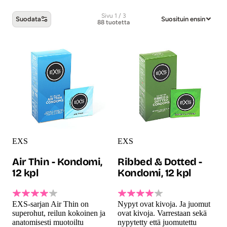
Sivu 1 / 3
Suodata
Suosituin ensin
88 tuotetta
Kondomit -tuotteet
EXS
EXS
Air Thin - Kondomi,
Ribbed & Dotted -
12 kpl
Kondomi, 12 kpl
EXS-sarjan Air Thin on
Nypyt ovat kivoja. Ja juomut
superohut, reilun kokoinen ja
ovat kivoja. Varrestaan sekä
anatomisesti muotoiltu
nypytetty että juomutettu