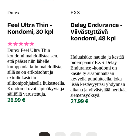
Durex
EXS
Feel Ultra Thin -
Delay Endurance -
Kondomi, 30 kpl
Viivästyttävä
kondomi, 48 kpl
Durex Feel Ultra Thin -
kondomi mahdollistaa sen,
Haluaisitko nauttia ja kestää
että pääset niin lähelle
pidempään? EXS Delay
kumppania kuin mahdollista,
Endurance -kondomi on
sillä se on erikoisohut ja
käsitelty sisäpinnaltaan
extraliukastettu
kevyellä puudutteella, joka
silikonipohjaisella liukasteella.
lisää kestävyyttäsi yhdynnän
Kondomit ovat läpinäkyviä ja
aikana ja viivästyttää herkkää
säiliöllä varustettuja.
siemensyöksyä.
26.99 €
27.99 €