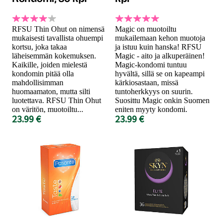
RFSU Thin Ohut on nimensä
Magic on muotoiltu
mukaisesti tavallista ohuempi
mukailemaan kehon muotoja
kortsu, joka takaa
ja istuu kuin hanska! RFSU
läheisemmän kokemuksen.
Magic - aito ja alkuperäinen!
Kaikille, joiden mielestä
Magic-kondomi tuntuu
kondomin pitää olla
hyvältä, sillä se on kapeampi
mahdollisimman
kärkiosastaan, missä
huomaamaton, mutta silti
tuntoherkkyys on suurin.
luotettava. RFSU Thin Ohut
Suosittu Magic onkin Suomen
on väritön, muotoiltu...
eniten myyty kondomi.
23.99 €
23.99 €