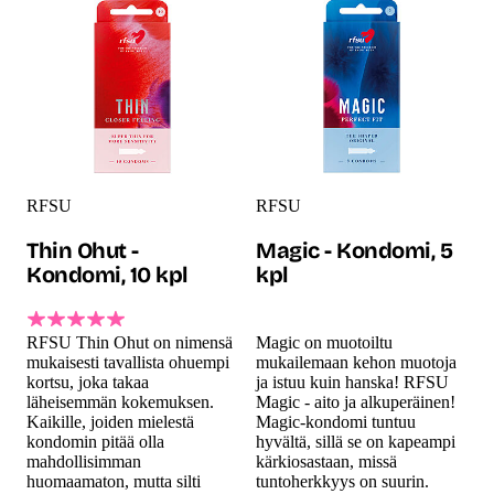
RFSU
RFSU
Thin Ohut -
Magic - Kondomi, 5
Kondomi, 10 kpl
kpl
RFSU Thin Ohut on nimensä
Magic on muotoiltu
mukaisesti tavallista ohuempi
mukailemaan kehon muotoja
kortsu, joka takaa
ja istuu kuin hanska! RFSU
läheisemmän kokemuksen.
Magic - aito ja alkuperäinen!
Kaikille, joiden mielestä
Magic-kondomi tuntuu
kondomin pitää olla
hyvältä, sillä se on kapeampi
mahdollisimman
kärkiosastaan, missä
huomaamaton, mutta silti
tuntoherkkyys on suurin.