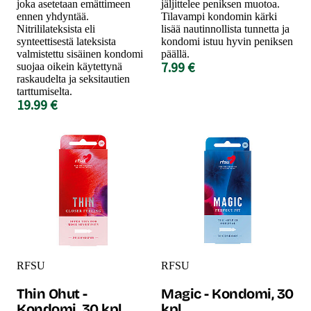
joka asetetaan emättimeen
jäljittelee peniksen muotoa.
ennen yhdyntää.
Tilavampi kondomin kärki
Nitrililateksista eli
lisää nautinnollista tunnetta ja
synteettisestä lateksista
kondomi istuu hyvin peniksen
valmistettu sisäinen kondomi
päällä.
7.99 €
suojaa oikein käytettynä
raskaudelta ja seksitautien
tarttumiselta.
19.99 €
RFSU
RFSU
Thin Ohut -
Magic - Kondomi, 30
Kondomi, 30 kpl
kpl