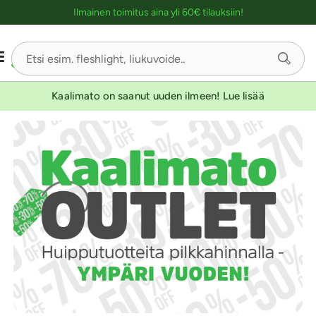
Ostoskassin kuvaus lukijalle
UUTUUSTUOTE
UUTUUSTUOTE
Ilmainen toimitus aina yli 60€ tilauksiin!
Sivu
1/3
Kaalimato on saanut uuden ilmeen! Lue lisää