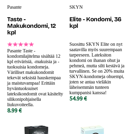
Pasante
SKYN
Taste -
Elite - Kondomi, 36
Makukondomi, 12
kpl
kpl
Suosittu SKYN Elite on nyt
saatavilla myös suurempaan
Pasante Taste -
tarpeeseen. Lateksiton
kondomilajitelma sisältää 12
kondomi on ihanan ohut ja
kpl erivärisiä, -makuisia ja -
pehmeä, mutta silti kestävä ja
tuoksuisia kondomeja.
turvallinen. Se on 20% muita
Värilliset makukondomit
SKYN-kondomeja ohuempi,
tekevät seksistä hauskempaa
joten se antaa vieläkin
ja maistuvampaa! Erittäin
läheisemmän tunteen
hyväntuoksuiset
kumppanisi kanssa!
lateksikondomit ovat käsitelty
54.99 €
silikonipohjaisella
liukuvoiteella.
8.99 €