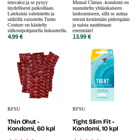
istuvaksi ja se pysyy
Mutual Climax -kondomi on
täydellisesti paikoillaan.
suunniteltu yhtäaikaiseen
Lateksista valmistettu ja
laukeamiseen, sillä se auttaa
säiliöllä varustettu Tunto
miestä kestämään pidempään
Conture on käsitelty
ja naista nauttimaan
silikonipohjaisella liukasteella.
enemmän!
4.99 €
13.99 €
RFSU
RFSU
Thin Ohut -
Tight Slim Fit -
Kondomi, 60 kpl
Kondomi, 10 kpl