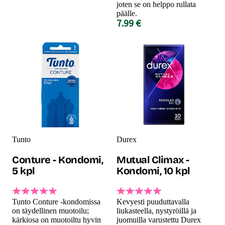
joten se on helppo rullata
päälle.
7.99 €
Tunto
Durex
Conture - Kondomi,
Mutual Climax -
5 kpl
Kondomi, 10 kpl
Tunto Conture -kondomissa
Kevyesti puuduttavalla
on täydellinen muotoilu;
liukasteella, nystyröillä ja
kärkiosa on muotoiltu hyvin
juomuilla varustettu Durex