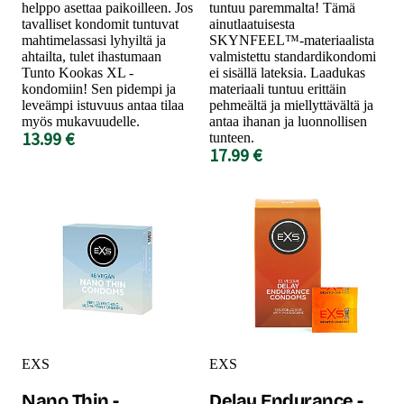
helppo asettaa paikoilleen. Jos
tuntuu paremmalta! Tämä
tavalliset kondomit tuntuvat
ainutlaatuisesta
mahtimelassasi lyhyiltä ja
SKYNFEEL™-materiaalista
ahtailta, tulet ihastumaan
valmistettu standardikondomi
Tunto Kookas XL -
ei sisällä lateksia. Laadukas
kondomiin! Sen pidempi ja
materiaali tuntuu erittäin
leveämpi istuvuus antaa tilaa
pehmeältä ja miellyttävältä ja
myös mukavuudelle.
antaa ihanan ja luonnollisen
13.99 €
tunteen.
17.99 €
EXS
EXS
Nano Thin -
Delay Endurance -