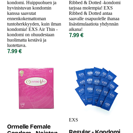
kondomi. Huippuohuen ja
Ribbed & Dotted -kondomi
hyvinistuvan kondomin
tarjoaa molempia! EXS
kanssa saavutat
Ribbed & Dotted antaa
ennenkokemattoman
saavalle osapuolelle ihanaa
tuntoherkkyyden, kuin ilman
lisästimulaatiota yhdynnän
kondomia! EXS Air Thin -
aikana!
7.99 €
kondomi on ohuudestaan
huolimatta kestävä ja
luotettava.
7.99 €
EXS
Ormelle Female
Regular - Kondomi,
Condom - Naisten