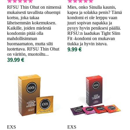
RFSU Thin Ohut on nimensä
Mies, onko Sinulla kaunis,
mukaisesti tavallista ohuempi
kapea ja solakka penis? Tämä
kortsu, joka takaa
kondomi ei ole lerppu vaan
läheisemmän kokemuksen.
juuri sopivan napakka ja
Kaikille, joiden mielestä
pysyy hyvin peniksesi päällä.
kondomin pitää olla
RFSU:n laadukas Tight Slim
mahdollisimman
Fit -kondomi on mukavan
huomaamaton, mutta silti
tiukka ja hyvin istuva.
9.99 €
luotettava. RFSU Thin Ohut
on väritön, muotoiltu...
39.99 €
EXS
EXS