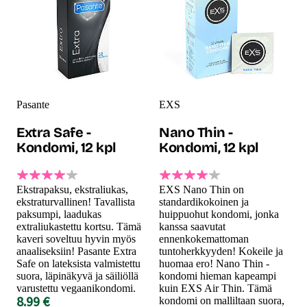
Pasante
EXS
Extra Safe -
Nano Thin -
Kondomi, 12 kpl
Kondomi, 12 kpl
Ekstrapaksu, ekstraliukas,
EXS Nano Thin on
ekstraturvallinen! Tavallista
standardikokoinen ja
paksumpi, laadukas
huippuohut kondomi, jonka
extraliukastettu kortsu. Tämä
kanssa saavutat
kaveri soveltuu hyvin myös
ennenkokemattoman
anaaliseksiin! Pasante Extra
tuntoherkkyyden! Kokeile ja
Safe on lateksista valmistettu
huomaa ero! Nano Thin -
suora, läpinäkyvä ja säiliöllä
kondomi hieman kapeampi
varustettu vegaanikondomi.
kuin EXS Air Thin. Tämä
8.99 €
kondomi on malliltaan suora,