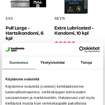
EXS
SKYN
Pull Large -
Extra Lubricated -
Hartsikondomi, 6
Kondomi, 10 kpl
kpl
Enemmän luistoa tarkoittaa
ihanampaa seksiä! Tämä
EXS Pull Large on erittäin
ekstraliukastettu, laadukas ja
ohut ja lateksiton
lateksiton SKYN-tuotesarjan
hartsikondomi sinulle, joka
Suostumus
Yksityiskohdat
Tietoja
kondomi on loistava erityisesti
haluat mahdollisimman
pitkään kestävissä
luonnollisen tuntuman ilman
seksisessioissa, koska hyvä
kompromisseja suojan
luistavuus estää kondomia
suhteen. Vain 0,01 mm ohut
Käytämme evästeitä
rikkoutumasta.
kondomi tuntuu
17.99 €
huomaamattomalta, mutta
Käytämme evästeitä (cookies) kehittääksemme
tarjoaa silti luotettavaa suojaa
tuotevalikoimaamme, verkkokaupan toimivuuden
raskaudelta ja seksitaudeilta.
seuraamiseen ja markkinointiin. Halutessasi voit myös
9.99 €
kieltäytyä muista kuin verkkokaupalle pakollisista