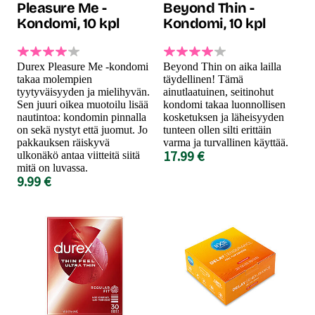
Pleasure Me -
Beyond Thin -
Kondomi, 10 kpl
Kondomi, 10 kpl
Durex Pleasure Me -kondomi
Beyond Thin on aika lailla
takaa molempien
täydellinen! Tämä
tyytyväisyyden ja mielihyvän.
ainutlaatuinen, seitinohut
Sen juuri oikea muotoilu lisää
kondomi takaa luonnollisen
nautintoa: kondomin pinnalla
kosketuksen ja läheisyyden
on sekä nystyt että juomut. Jo
tunteen ollen silti erittäin
pakkauksen räiskyvä
varma ja turvallinen käyttää.
17.99 €
ulkonäkö antaa viitteitä siitä
mitä on luvassa.
9.99 €