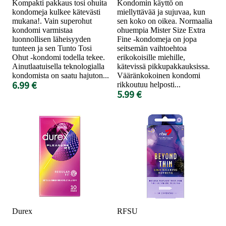
Kompakti pakkaus tosi ohuita
Kondomin käyttö on
kondomeja kulkee kätevästi
miellyttävää ja sujuvaa, kun
mukana!. Vain superohut
sen koko on oikea. Normaalia
kondomi varmistaa
ohuempia Mister Size Extra
luonnollisen läheisyyden
Fine -kondomeja on jopa
tunteen ja sen Tunto Tosi
seitsemän vaihtoehtoa
Ohut -kondomi todella tekee.
erikokoisille miehille,
Ainutlaatuisella teknologialla
kätevissä pikkupakkauksissa.
kondomista on saatu hajuton...
Vääränkokoinen kondomi
6.99 €
rikkoutuu helposti...
5.99 €
Durex
RFSU