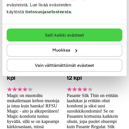
evästeistä. Lue lisää evästeiden
käytöstä
tietosuojaselosteesta
.
Salli kaikki evästeet
Muokkaa
RFSU
Pasante
Vain välttämättömät evästeet
Magic - Kondomi, 60
Silk Thin - Kondomi,
kpl
12 kpl
Magic on muotoiltu
Pasante Silk Thin on erittäin
mukailemaan kehon muotoja
laadukas ja erittäin ohut
ja istuu kuin hanska! RFSU
kondomi ja siksi uusi
Magic - aito ja alkuperäinen!
suosikkikondomisi! Se on
Magic-kondomi tuntuu
Pasanten kortsuista kaikkein
hyvältä, sillä se on kapeampi
ohuin, jopa puolet ohuempi
kärkiosastaan, missä
kuin Pasante Regular. Silk