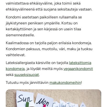
valmistettava ehkäisyväline, joka toimii sekä
ehkäisyvälineenä että suojana seksitauteja vastaan.
Kondomi asetetaan paikoilleen rullaamalla se
jäykistyneen peniksen ympärille. Kortsu on
kertakäyttöinen ja sen kärjessä on usein tilaa
siemennesteelle.
Kaalimadossa on tarjolla paljon erilaisia kondomeja.
Kondomien paksuus, muotoilu, väri, maku ja tuoksu
vaihtelevat.
Lateksiallergiasta kärsiville on tarjolla
lateksittomia
kondomeja
, ja löydät meiltä myös
vegaanikondomit
sekä
suuseksisuojat
.
Tutustu myös jännittäviin
makukondomeihin
!