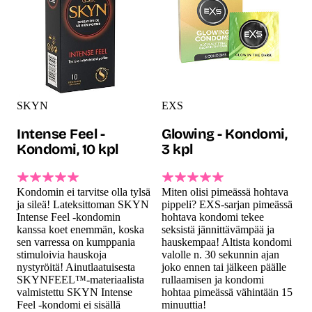
SKYN
EXS
Intense Feel -
Glowing - Kondomi,
Kondomi, 10 kpl
3 kpl
Kondomin ei tarvitse olla tylsä
Miten olisi pimeässä hohtava
ja sileä! Lateksittoman SKYN
pippeli? EXS-sarjan pimeässä
Intense Feel -kondomin
hohtava kondomi tekee
kanssa koet enemmän, koska
seksistä jännittävämpää ja
sen varressa on kumppania
hauskempaa! Altista kondomi
stimuloivia hauskoja
valolle n. 30 sekunnin ajan
nystyröitä! Ainutlaatuisesta
joko ennen tai jälkeen päälle
SKYNFEEL™-materiaalista
rullaamisen ja kondomi
valmistettu SKYN Intense
hohtaa pimeässä vähintään 15
Feel -kondomi ei sisällä
minuuttia!