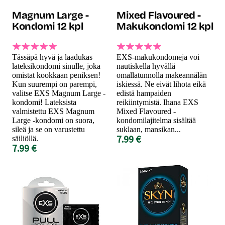
Magnum Large -
Mixed Flavoured -
Kondomi 12 kpl
Makukondomi 12 kpl
Tässäpä hyvä ja laadukas
EXS-makukondomeja voi
lateksikondomi sinulle, joka
nautiskella hyvällä
omistat kookkaan peniksen!
omallatunnolla makeannälän
Kun suurempi on parempi,
iskiessä. Ne eivät lihota eikä
valitse EXS Magnum Large -
edistä hampaiden
kondomi! Lateksista
reikiintymistä. Ihana EXS
valmistettu EXS Magnum
Mixed Flavoured -
Large -kondomi on suora,
kondomilajitelma sisältää
sileä ja se on varustettu
suklaan, mansikan...
7.99 €
säiliöllä.
7.99 €