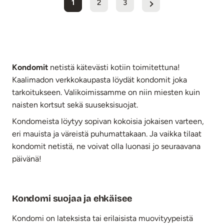
1
2
3
Kondomit
netistä kätevästi kotiin toimitettuna!
Kaalimadon verkkokaupasta löydät kondomit joka
tarkoitukseen. Valikoimissamme on niin miesten kuin
naisten kortsut sekä suuseksisuojat.
Kondomeista löytyy sopivan kokoisia jokaisen varteen,
eri mauista ja väreistä puhumattakaan. Ja vaikka tilaat
kondomit netistä, ne voivat olla luonasi jo seuraavana
päivänä!
Kondomi suojaa ja ehkäisee
Kondomi on lateksista tai erilaisista muovityypeistä