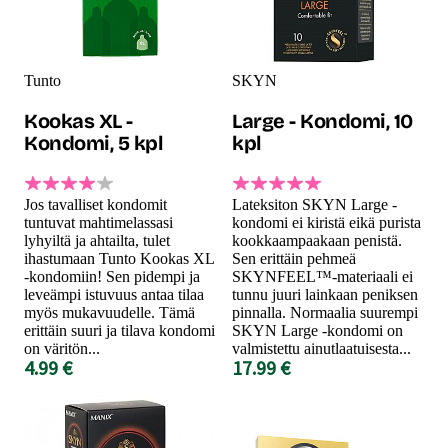
Tunto
SKYN
Kookas XL -
Large - Kondomi, 10
Kondomi, 5 kpl
kpl
Jos tavalliset kondomit
Lateksiton SKYN Large -
tuntuvat mahtimelassasi
kondomi ei kiristä eikä purista
lyhyiltä ja ahtailta, tulet
kookkaampaakaan penistä.
ihastumaan Tunto Kookas XL
Sen erittäin pehmeä
-kondomiin! Sen pidempi ja
SKYNFEEL™-materiaali ei
leveämpi istuvuus antaa tilaa
tunnu juuri lainkaan peniksen
myös mukavuudelle. Tämä
pinnalla. Normaalia suurempi
erittäin suuri ja tilava kondomi
SKYN Large -kondomi on
on väritön...
valmistettu ainutlaatuisesta...
4.99 €
17.99 €