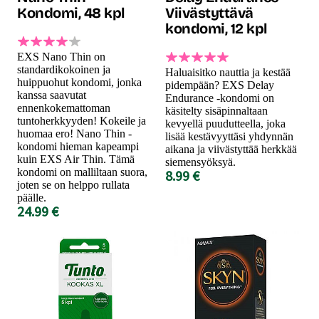
Kondomi, 48 kpl
Viivästyttävä
kondomi, 12 kpl
EXS Nano Thin on
standardikokoinen ja
Haluaisitko nauttia ja kestää
huippuohut kondomi, jonka
pidempään? EXS Delay
kanssa saavutat
Endurance -kondomi on
ennenkokemattoman
käsitelty sisäpinnaltaan
tuntoherkkyyden! Kokeile ja
kevyellä puudutteella, joka
huomaa ero! Nano Thin -
lisää kestävyyttäsi yhdynnän
kondomi hieman kapeampi
aikana ja viivästyttää herkkää
kuin EXS Air Thin. Tämä
siemensyöksyä.
kondomi on malliltaan suora,
8.99 €
joten se on helppo rullata
päälle.
24.99 €