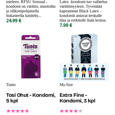
mieleen. RFSU Sensual -
Latex -kondomi tuo vaihtelua
kondomi on väritön, muotoiltu
värittömyyteen. Tyvestään
ja silikonipohjaisella
kapeammat Black Latex -
liukasteella käsitelty...
kondomit antavat terskalle
24.99 €
tilaa ja erektiolle lisää kestoa.
7.99 €
Tunto
My.Size
Tosi Ohut - Kondomi,
Extra Fine -
5 kpl
Kondomi, 3 kpl