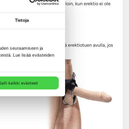
daan käyttää peniksen päällä silloin, kun erektio ei ole
Tietoja
 toteuttaminen on hygieenisempää erektiotuen avulla, jos
uden seuraamiseen ja
!
teistä. Lue lisää evästeiden
Salli kaikki evästeet