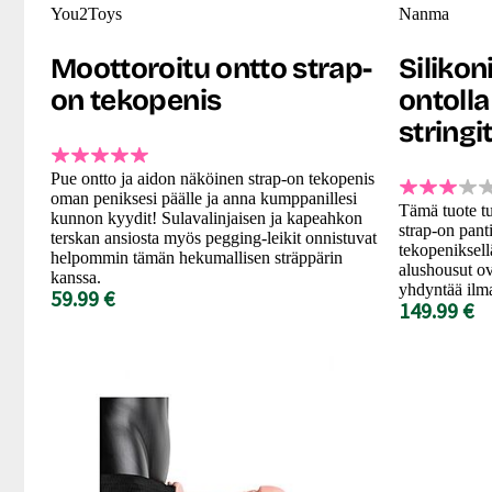
You2Toys
Nanma
Moottoroitu ontto strap-
Silikon
on tekopenis
ontolla
stringi
Pue ontto ja aidon näköinen strap-on tekopenis
oman peniksesi päälle ja anna kumppanillesi
Tämä tuote tu
kunnon kyydit! Sulavalinjaisen ja kapeahkon
strap-on panti
terskan ansiosta myös pegging-leikit onnistuvat
tekopeniksellä
helpommin tämän hekumallisen sträppärin
alushousut ov
kanssa.
yhdyntää ilma
59.99 €
149.99 €