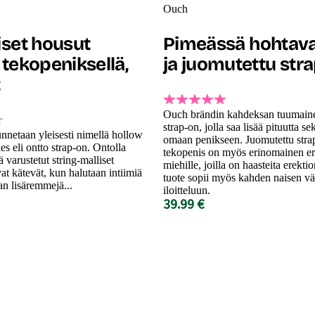
Ouch
iset housut
Pimeässä hohtava
 tekopeniksellä,
ja juomutettu str
t
Ouch brändin kahdeksan tuumaine
strap-on, jolla saa lisää pituutta s
nnetaan yleisesti nimellä hollow
omaan penikseen. Juomutettu stra
es eli ontto strap-on. Ontolla
tekopenis on myös erinomainen er
 varustetut string-malliset
miehille, joilla on haasteita erekti
at kätevät, kun halutaan intiimiä
tuote sopii myös kahden naisen vä
n lisäremmejä...
iloitteluun.
39.99 €