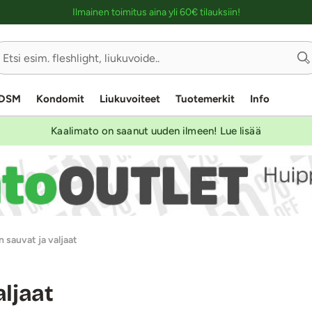
Ostoskassin kuvaus lukijalle
Ilmainen toimitus aina yli 60€ tilauksiin!
DSM
Kondomit
Liukuvoiteet
Tuotemerkit
Info
Kaalimato on saanut uuden ilmeen! Lue lisää
 sauvat ja valjaat
aljaat