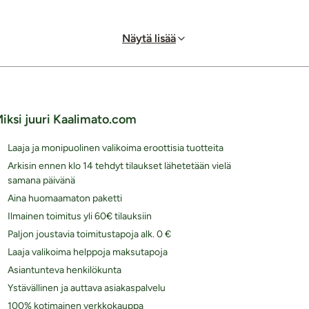
Näytä lisää
iksi juuri Kaalimato.com
Laaja ja monipuolinen valikoima eroottisia tuotteita
Arkisin ennen klo 14 tehdyt tilaukset lähetetään vielä
samana päivänä
Aina huomaamaton paketti
Ilmainen toimitus yli 60€ tilauksiin
Paljon joustavia toimitustapoja alk. 0 €
Laaja valikoima helppoja maksutapoja
Asiantunteva henkilökunta
Ystävällinen ja auttava asiakaspalvelu
100% kotimainen verkkokauppa