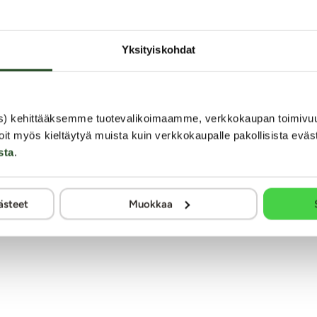
to strap-on dildo ja valjaat ovat erinomainen apuväline, jota voi
Yksityiskohdat
mppanisi
oilla, jolloin saadaan aikaan paras istuvuus. Myös anaaliseksin
s) kehittääksemme tuotevalikoimaamme, verkkokaupan toimivu
erektiotuet
tuomaan itsevarmuutta niihin pehmeämpiin päiviin
oit myös kieltäytyä muista kuin verkkokaupalle pakollisista eväs
sta
.
ästeet
Muokkaa