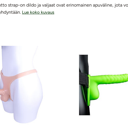
tto strap-on dildo ja valjaat ovat erinomainen apuväline, jota v
ä yhdyntään.
Lue koko kuvaus
at -tuotteet