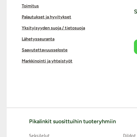
Toimitus
S
Palautukset ja hyvitykset
Yksityisyyden suoja / tietosuoja
Lähetysseuranta
Saavutettavuusseloste
Markkinointi ja yhteistyöt
Pikalinkit suosittuihin tuoteryhmiin
Seksilelut
Dildot