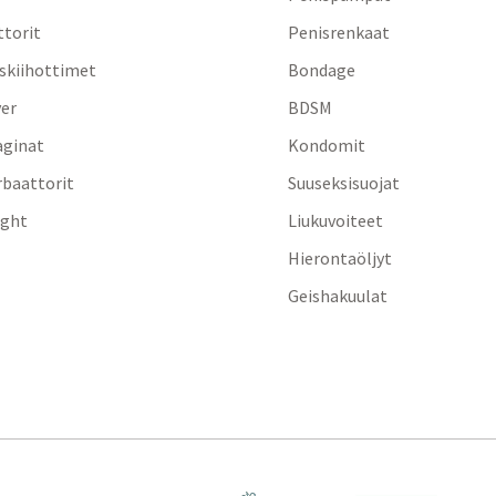
ttorit
Penisrenkaat
iskiihottimet
Bondage
yer
BDSM
aginat
Kondomit
baattorit
Suuseksisuojat
ight
Liukuvoiteet
Hierontaöljyt
Geishakuulat