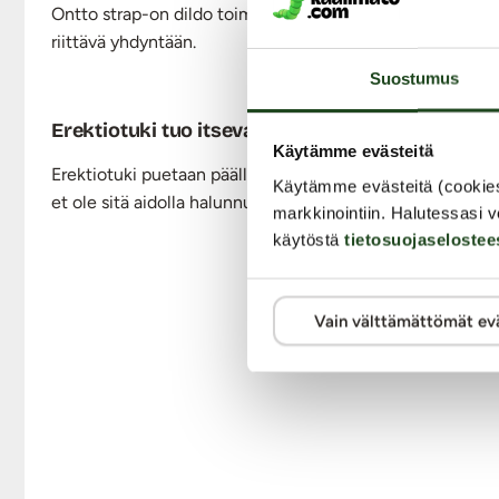
Ontto strap-on dildo toimii hyvin myös erektiotukena. Ont
riittävä yhdyntään.
Suostumus
Erektiotuki tuo itsevarmuutta ja tyydyttää ku
Käytämme evästeitä
Erektiotuki
puetaan päälle joustavilla, venyvillä kuminauh
Käytämme evästeitä (cookie
et ole sitä aidolla halunnut kokeilla! Kaalimadosta löydät
markkinointiin. Halutessasi v
käytöstä
tietosuojaselostee
Vain välttämättömät ev