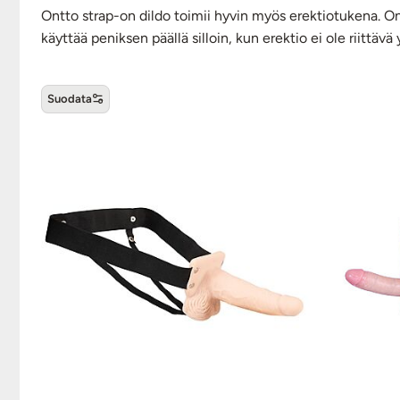
Ontto strap-on dildo toimii hyvin myös erektiotukena. On
käyttää peniksen päällä silloin, kun erektio ei ole riittäv
Suodata
Ontot strap-on sauvat ja valja