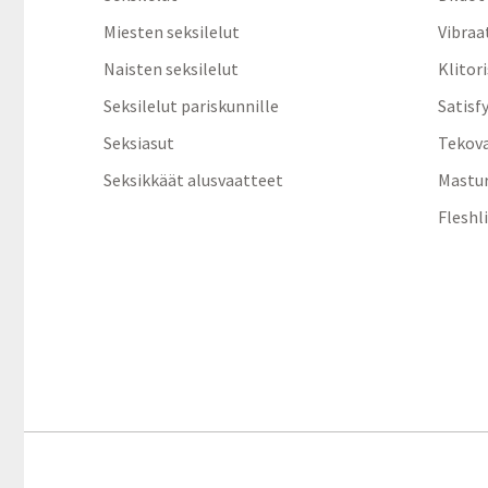
Miesten seksilelut
Vibraa
Naisten seksilelut
Klitor
Seksilelut pariskunnille
Satisf
Seksiasut
Tekov
Seksikkäät alusvaatteet
Mastur
Fleshl