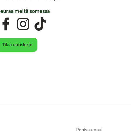
euraa meitä somessa
Tilaa uutiskirje
Penispumput