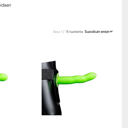
oidaan
Suosituin ensin
Sivu 1 / 1
5 tuotetta