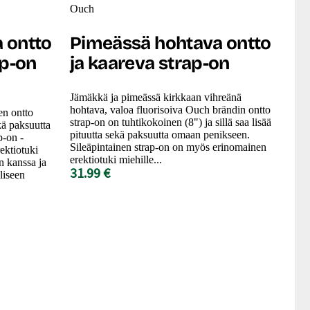
Ouch
 ontto
Pimeässä hohtava ontto
ap-on
ja kaareva strap-on
Jämäkkä ja pimeässä kirkkaan vihreänä
hohtava, valoa fluorisoiva Ouch brändin ontto
n ontto
strap-on on tuhtikokoinen (8") ja sillä saa lisää
ekä paksuutta
pituutta sekä paksuutta omaan penikseen.
p-on -
Sileäpintainen strap-on on myös erinomainen
ektiotuki
erektiotuki miehille...
on kanssa ja
31.99 €
liseen