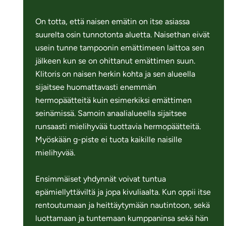
On totta, että naisen emätin on itse asiassa
suurelta osin tunnotonta aluetta. Naisethan eivät
usein tunne tampoonin emättimeen laittoa sen
jälkeen kun se on ohittanut emättimen suun.
Klitoris on naisen herkin kohta ja sen alueella
sijaitsee huomattavasti enemmän
hermopäätteitä kuin esimerkiksi emättimen
seinämissä. Samoin anaalialueella sijaitsee
runsaasti mielihyvää tuottavia hermopäätteitä.
Myöskään g-piste ei tuota kaikille naisille
mielihyvää.
Ensimmäiset yhdynnät voivat tuntua
epämiellyttäviltä ja jopa kivuliaalta. Kun oppii itse
rentoutumaan ja heittäytymään nautintoon, sekä
luottamaan ja tuntemaan kumppaninsa sekä hän