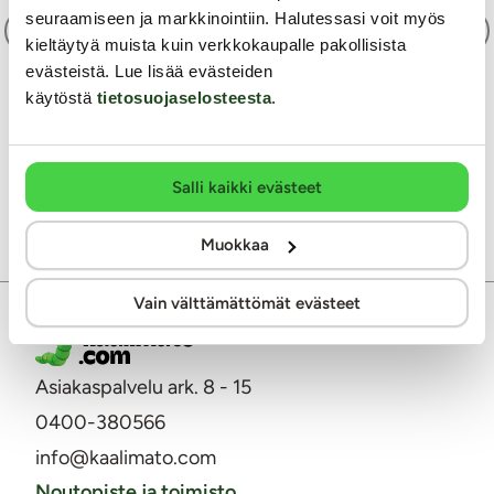
seuraamiseen ja markkinointiin. Halutessasi voit myös
Edellinen
49 / 85
Seuraava
kieltäytyä muista kuin verkkokaupalle pakollisista
evästeistä. Lue lisää evästeiden
käytöstä
tietosuojaselosteesta
.
Takaisin Annun palstan etusivulle
Takaisin aiheeseen Fantasiat ja mieltymykset
Salli kaikki evästeet
Muokkaa
Vain välttämättömät evästeet
Asiakaspalvelu ark. 8 - 15
0400-380566
info@kaalimato.com
Noutopiste ja toimisto