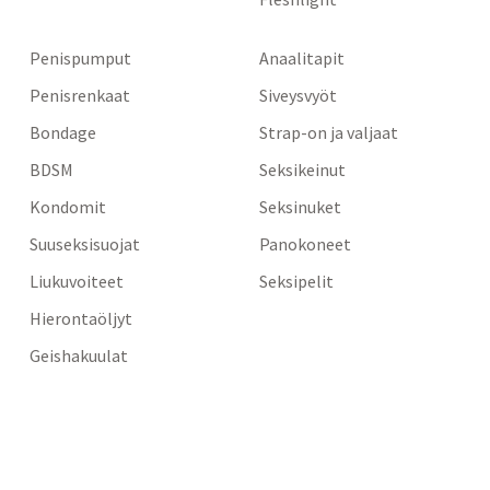
Penispumput
Anaalitapit
Penisrenkaat
Siveysvyöt
Bondage
Strap-on ja valjaat
BDSM
Seksikeinut
Kondomit
Seksinuket
Suuseksisuojat
Panokoneet
Liukuvoiteet
Seksipelit
Hierontaöljyt
Geishakuulat