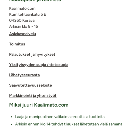
Kaalimato.com
Kumitehtaankatu 5 E
04260 Kerava
Arkisin klo 8 - 15
Asiakaspalvelu
Toimitus
Palautukset ja hyvitykset
Yksityisyyden suoja / tietosuoja
Lähetysseuranta
Saavutettavuusseloste
Markkinointi ja yhteistyöt
Miksi juuri Kaalimato.com
Laaja ja monipuolinen valikoima eroottisia tuotteita
Arkisin ennen klo 14 tehdyt tilaukset lähetetään vielä samana