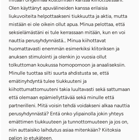
Olen käyttänyt apuvälineiden kanssa erilaisia
liukuvoiteita helpottaakseni tiukkuutta ja aktia, mutta
mistään ei ole oikein ollut apua. Minua pelottaa, että
seksielämästäni ei tule kerrassaan mitään, kun en voi
nauttia perusyhdynnästä... Minua kiihottavat
huomattavasti enemmän esimerkiksi klitoriksen ja
anuksen stimulointi ja olenkin jo vuosia ollut
tolkuttoman koukussa homopornoon ja anaaliseksiin.
Minulle tuottaa silti suurta ahdistusta se, että
emätinyhdyntä tulee tiukkuuteni ja
kiihottumattomuuteni takia luultavasti sekä sattumaan
että olemaan epämiellyttävää sekä minulle että
partnerilleni. Mitä voisin tehdä voidakseni alkaa nauttia
perusyhdynnästä? Entä onko ylipainolla jokin yhteys
emättimen tiukkuuteen ja tunnottomuuteen ja jos on,
niin auttaisiko laihdutus asiaa mitenkään? Kiitoksia
paljon jo etukäteen.