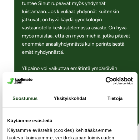
tuntee Sinut rupeavat myös yhdynnät
luistamaan. Jos kivuliaat yhdynnät kuitenkin
jatkuvat, on hyvä käydä gynekologin
vastaanotolla keskustelemassa asiasta. On hyvä
myös muistaa, että on myös miehiä, jotka pitävät
enemmän anaaliyhdynnästä kuin perinteisestä
emätinyhdynnästä.
Ylipaino voi vaikuttaa emätintä ympäröiviin
lihaksiin, mutta niitä heikentävällä tavalla, jolloin
emätin ei ole niin tiukka. Tunnottomuuten ei
ylipaino mielestäni vaikuta.
Suostumus
Yksityiskohdat
Tietoja
Terveisin
Annu
Käytämme evästeitä
Käytämme evästeitä (cookies) kehittääksemme
tuotevalikoimaamme, verkkokaupan toimivuuden