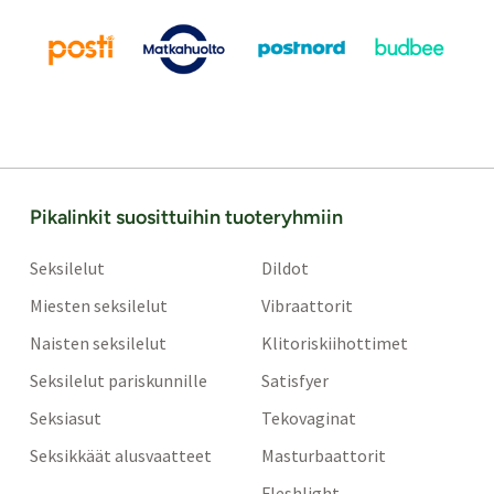
Pikalinkit suosittuihin tuoteryhmiin
Seksilelut
Dildot
Miesten seksilelut
Vibraattorit
Naisten seksilelut
Klitoriskiihottimet
Seksilelut pariskunnille
Satisfyer
Seksiasut
Tekovaginat
Seksikkäät alusvaatteet
Masturbaattorit
Fleshlight