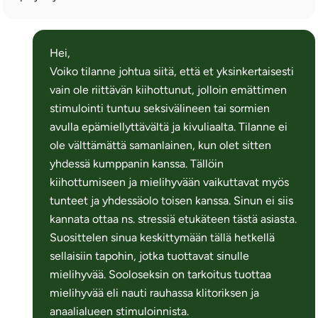
Hei,
Voiko tilanne johtua siitä, että et yksinkertaisesti
vain ole riittävän kiihottunut, jolloin emättimen
stimulointi tuntuu seksivälineen tai sormien
avulla epämiellyttävältä ja kivuliaalta. Tilanne ei
ole välttämättä samanlainen, kun olet sitten
yhdessä kumppanin kanssa. Tällöin
kiihottumiseen ja mielihyvään vaikuttavat myös
tunteet ja yhdessäolo toisen kanssa. Sinun ei siis
kannata ottaa ns. stressiä etukäteen tästä asiasta.
Suosittelen sinua keskittymään tällä hetkellä
sellaisiin tapohin, jotka tuottavat sinulle
mielihyvää. Sooloseksin on tarkoitus tuottaa
mielihyvää eli nauti rauhassa klitoriksen ja
anaalialueen stimuloinnista.