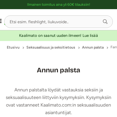
Ostoskassin kuvaus lukijalle
Ilmainen toimitus aina yli 60€ tilauksiin!
Kaalimato on saanut uuden ilmeen! Lue lisää
Fan
Etusivu
Seksuaalisuus ja seksitietous
Annun palsta
Annun palsta
Annun palstalta löydät vastauksia seksiin ja
seksuaalisuuteen liittyviin kysymyksiin. Kysymyksiin
ovat vastanneet Kaalimato.com:in seksuaalisuuden
asiantuntijat.