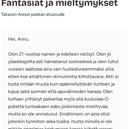
Fantasiat ja mieltymykset
Takaisin Annun palstan etusivulle
Hei, Annu.
Olen 21-vuotias nainen ja edelleen neitsyt. Olen jo
yläasteajoilta asti harrastanut sooloseksiä ja olen tullut
vuosien saatossa aina vain huolestuneemmaksi siitä,
etten koe emättimen stimulointia kiihottavana. Akti ei
tuota mitään muuta kuin epämiellyttävän tunteen ja
kipua sekä sormien että apuvälineiden kanssa. Olen
turhaan yrittänyt paikantaa myös sitä kuuluisaa G-
pistettä tunteakseni edes jonkinlaista mielihyvää,
mutta en ole onnistunut. Emättimeni on aina ollut
jotenkin tunnoton sekä tiukka, mutta minulla ei ole
mitään ongelmaa kostumisen kanssa kiihottuessani.