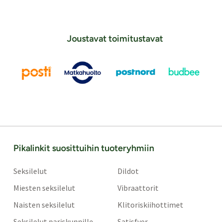
Joustavat toimitustavat
Pikalinkit suosittuihin tuoteryhmiin
Seksilelut
Dildot
Miesten seksilelut
Vibraattorit
Naisten seksilelut
Klitoriskiihottimet
Seksilelut pariskunnille
Satisfyer