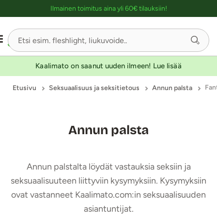
Ostoskassin kuvaus lukijalle
Ilmainen toimitus aina yli 60€ tilauksiin!
Kaalimato on saanut uuden ilmeen! Lue lisää
Fan
Etusivu
Seksuaalisuus ja seksitietous
Annun palsta
Annun palsta
Annun palstalta löydät vastauksia seksiin ja
seksuaalisuuteen liittyviin kysymyksiin. Kysymyksiin
ovat vastanneet Kaalimato.com:in seksuaalisuuden
asiantuntijat.