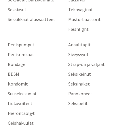
Seksiasut
Tekovaginat
Seksikkäät alusvaatteet
Masturbaattorit
Fleshlight
Penispumput
Anaalitapit
Penisrenkaat
Siveysvyöt
Bondage
Strap-on ja valjaat
BDSM
Seksikeinut
Kondomit
Seksinuket
Suuseksisuojat
Panokoneet
Liukuvoiteet
Seksipelit
Hierontaöljyt
Geishakuulat