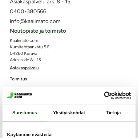
Asiakaspalvelu ark. 8 - 15
0400-380566
info@kaalimato.com
Noutopiste ja toimisto
Kaalimato.com
Kumitehtaankatu 5 E
04260 Kerava
Arkisin klo 8 - 15
Asiakaspalvelu
Toimitus
Palautukset ja hyvitykset
Yksityisyyden suoja / tietosuoja
Lähetysseuranta
Suostumus
Yksityiskohdat
Tietoja
Saavutettavuusseloste
Käytämme evästeitä
Markkinointi ja yhteistyöt