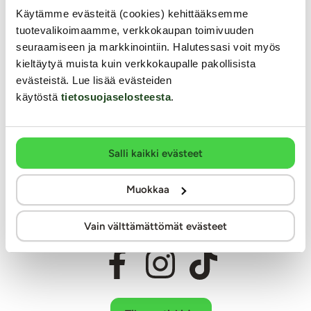
Miksi juuri Kaalimato.com
Käytämme evästeitä (cookies) kehittääksemme
tuotevalikoimaamme, verkkokaupan toimivuuden
Laaja ja monipuolinen valikoima eroottisia tuotteita
seuraamiseen ja markkinointiin. Halutessasi voit myös
Arkisin ennen klo 14 tehdyt tilaukset lähetetään vielä samana
kieltäytyä muista kuin verkkokaupalle pakollisista
päivänä
evästeistä. Lue lisää evästeiden
Aina huomaamaton paketti
käytöstä
tietosuojaselosteesta
.
Ilmainen toimitus yli 60€ tilauksiin
Paljon joustavia toimitustapoja alk. 0 €
Laaja valikoima helppoja maksutapoja
Salli kaikki evästeet
Asiantunteva henkilökunta
Ystävällinen ja auttava asiakaspalvelu
Muokkaa
100% kotimainen verkkokauppa
Vain välttämättömät evästeet
Seuraa meitä somessa