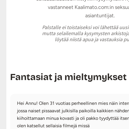
vastanneet Kaalimato.com:in seksu
asiantuntijat.
Palstalle ei toistaiseksi voi lähettää uus
mutta selailemalla kysymysten arkistoja
löytää niistä apua ja vastauksia p
Fantasiat ja mieltymykset
Hei Annu! Olen 31 vuotias perheellinen mies näin inter
jossa naiset pissaavat julkisilla paikoilla kaikkien nähde
kiihoittamaan minua kovasti ja oli pakko tyydyttää itseni
olen katsellut sellaisia filmejä missä