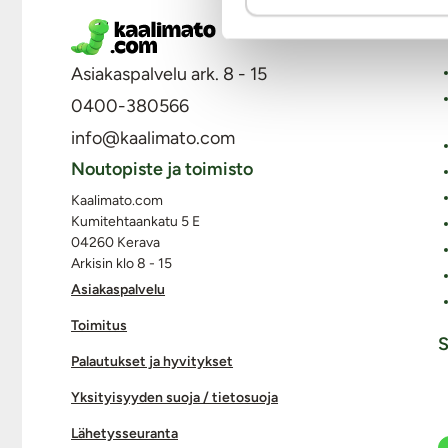
M
Asiakaspalvelu ark. 8 - 15
0400-380566
info@kaalimato.com
Noutopiste ja toimisto
Kaalimato.com
Kumitehtaankatu 5 E
04260 Kerava
Arkisin klo 8 - 15
Asiakaspalvelu
Toimitus
S
Palautukset ja hyvitykset
Yksityisyyden suoja / tietosuoja
Lähetysseuranta