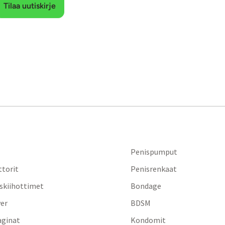
Tilaa uutiskirje
Penispumput
ttorit
Penisrenkaat
iskiihottimet
Bondage
yer
BDSM
aginat
Kondomit