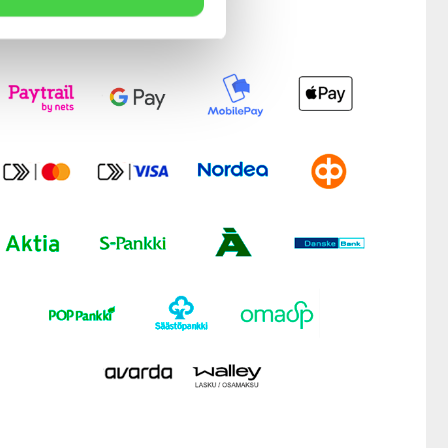
Modernit maksutavat