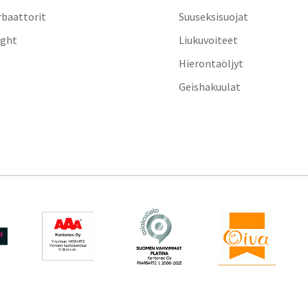
baattorit
Suuseksisuojat
ight
Liukuvoiteet
Hierontaöljyt
Geishakuulat