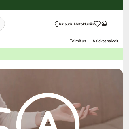
Kirjaudu Matoklubiin
Toimitus
Asiakaspalvelu