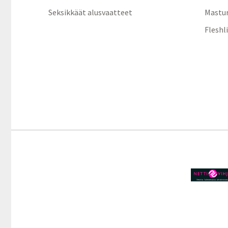
Seksikkäät alusvaatteet
Mastur
Fleshl