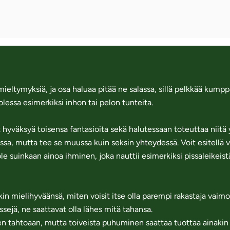
 mieltymyksiä, ja osa haluaa pitää ne salassa, sillä pelkkää kumpp
lessa esimerkiksi inhon tai pelon tunteita.
 hyväksyä toisensa fantasioita sekä halutessaan toteuttaa niitä
sa, mutta tee se muussa kuin seksin yhteydessä. Voit esitellä vai
e suinkaan ainoa ihminen, joka nauttii esimerkiksi pissaleikeistä
n mielihyväänsä, miten voisit itse olla parempi rakastaja vaimol
issejä, ne saattavat olla lähes mitä tahansa.
n tahtoaan, mutta toiveista puhuminen saattaa tuottaa ainakin