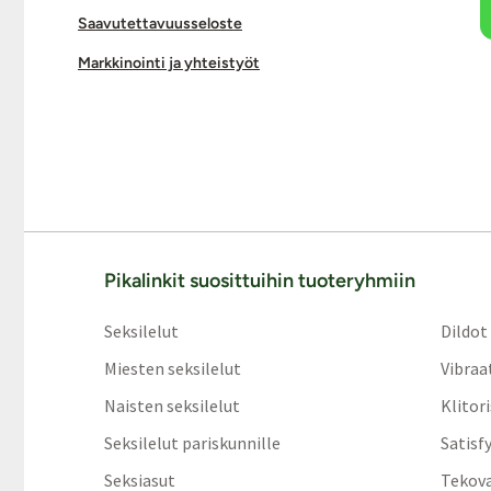
Saavutettavuusseloste
Markkinointi ja yhteistyöt
Pikalinkit suosittuihin tuoteryhmiin
Seksilelut
Dildot
Miesten seksilelut
Vibraa
Naisten seksilelut
Klitor
Seksilelut pariskunnille
Satisf
Seksiasut
Tekov