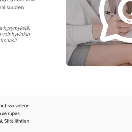
aalisuuden
ia kysymyksiä,
 voit hyvinkin
ulmaasi!
netissä videon
n se rupesi
. Siitä lähtien