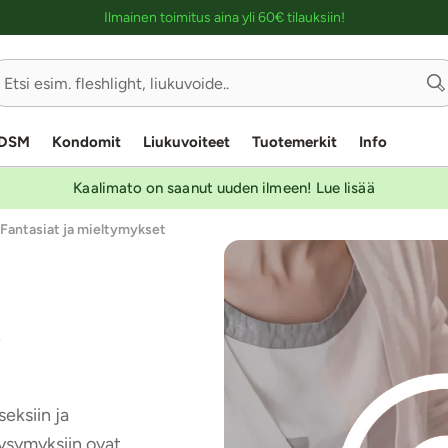
Ostoskassin kuvaus lukijalle
Ilmainen toimitus aina yli 60€ tilauksiin!
DSM
Kondomit
Liukuvoiteet
Tuotemerkit
Info
Kaalimato on saanut uuden ilmeen! Lue lisää
Fantasiat ja mieltymykset
a
eksiin ja
Kysymyksiin ovat