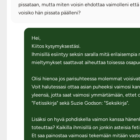
pissataan, mutta miten voisin ehdottaa vaimolleni että
voisiko hän pissata päälleni?
Hei,
Kiitos kysymyksestäsi.
Ihmisillä esiintyy seksin saralla mitä erilaisempia
mieltymykset saattavat aiheuttaa toisessa osapuo
Olisi hienoa jos parisuhteessa molemmat voisivat
Voit halutessasi ottaa asian puheeksi vaimosi kans
yleensä, jotta saat vaimosi ymmärtämään, ettet ol
"Fetissikirja" sekä Suzie Godson: "Seksikirja".
Lisäksi on hyvä pohdiskella vaimon kanssa hänenki
toteuttaa? Kaikilla ihmisillä on jonkin asteisia fet
Et saa painostaa vaimoasi tekemään mitään vaste