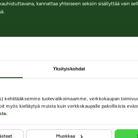
auhistuttavana, kannattaa yhteiseen seksiin sisällyttää vain sella
sä.
10 / 85
Yksityiskohdat
in Annun palstan etusivulle
Takaisin aiheeseen Fantasiat ja mielty
s) kehittääksemme tuotevalikoimaamme, verkkokaupan toimivu
oit myös kieltäytyä muista kuin verkkokaupalle pakollisista eväs
sta
.
ästeet
Muokkaa