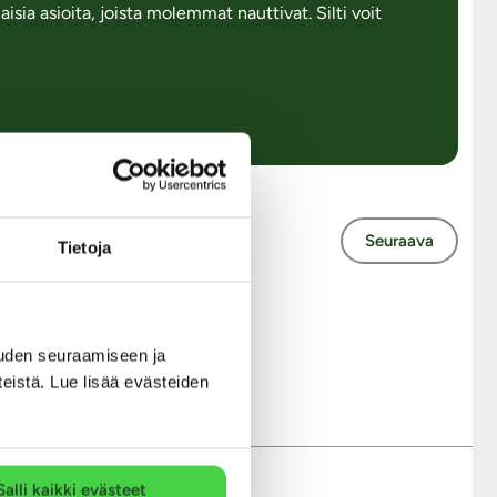
isia asioita, joista molemmat nauttivat. Silti voit
Seuraava
Tietoja
mykset
uden seuraamiseen ja
teistä. Lue lisää evästeiden
Salli kaikki evästeet