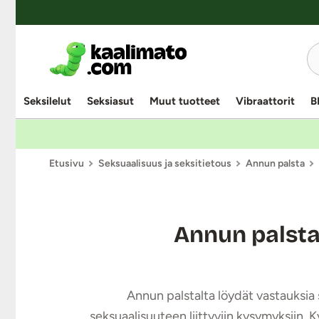
Seksilelut
Seksiasut
Muut tuotteet
Vibraattorit
B
Etusivu
Seksuaalisuus ja seksitietous
Annun palsta
Annun palst
Annun palstalta löydät vastauksia s
seksuaalisuuteen liittyviin kysymyksiin. 