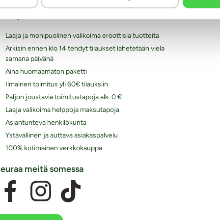
iksi juuri Kaalimato.com
Laaja ja monipuolinen valikoima eroottisia tuotteita
Arkisin ennen klo 14 tehdyt tilaukset lähetetään vielä
samana päivänä
Aina huomaamaton paketti
Ilmainen toimitus yli 60€ tilauksiin
Paljon joustavia toimitustapoja alk. 0 €
Laaja valikoima helppoja maksutapoja
Asiantunteva henkilökunta
Ystävällinen ja auttava asiakaspalvelu
100% kotimainen verkkokauppa
euraa meitä somessa