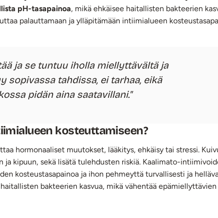
lista
pH-tasapainoa
, mikä ehkäisee haitallisten bakteerien kas
e auttaa palauttamaan ja ylläpitämään intiimialueen kosteustasa
ää ja se tuntuu iholla miellyttävältä ja
y sopivassa tahdissa, ei tarhaa, eikä
kossa pidän aina saatavillani.
ntiimialueen kosteuttamiseen?
ttaa hormonaaliset muutokset, lääkitys, ehkäisy tai stressi. Kuiv
n ja kipuun, sekä lisätä tulehdusten riskiä. Kaalimato-intiimivoi
iden kosteustasapainoa ja ihon pehmeyttä turvallisesti ja helläva
aitallisten bakteerien kasvua, mikä vähentää epämiellyttävien 