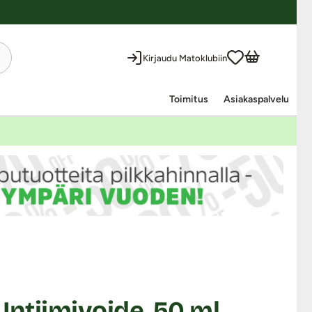
Kirjaudu Matoklubiin
Toimitus
Asiakaspalvelu
 Intiimivoide, 50 ml