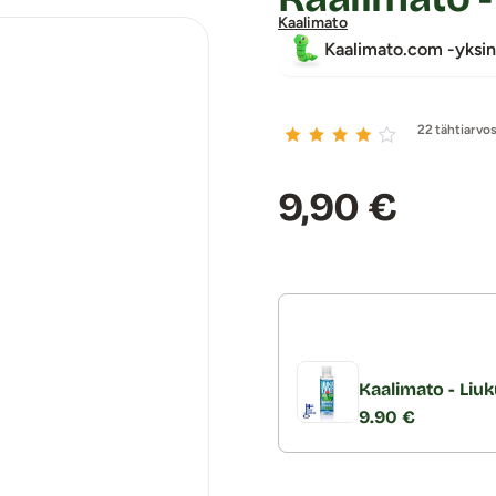
Kaalimato
Kaalimato.com -yksin
22 tähtiarvo
Hinta:
9,90 €
Kaalimato - Liuk
9.90 €