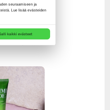
a luonnollisesti ja antaa
uden seuraamiseen ja
teistä. Lue lisää evästeiden
 joka rauhoittaa ja hoitaa
an lievittämiseen.
vallisen valinnan myös
Salli kaikki evästeet
östä mukavaa ja helppoa.