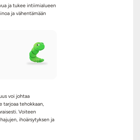
vua ja tukee intiimialueen
painoa ja vähentämään
uus voi johtaa
de tarjoaa tehokkaan,
raisesti. Voiteen
hajujen, ihoärsytyksen ja