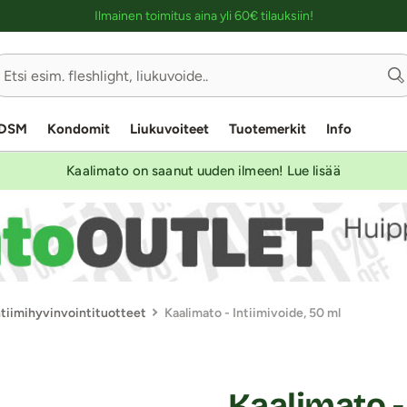
Ostoskassin kuvaus lukijalle
Ilmainen toimitus aina yli 60€ tilauksiin!
DSM
Kondomit
Liukuvoiteet
Tuotemerkit
Info
Kaalimato on saanut uuden ilmeen! Lue lisää
ntiimihyvinvointituotteet
Kaalimato - Intiimivoide, 50 ml
Kaalimato -