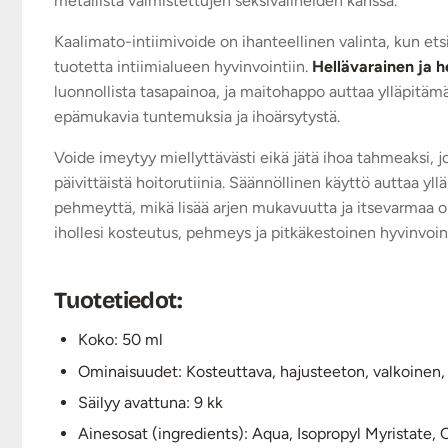
metallista valmistettujen seksivälineiden kanssa.
Kaalimato-intiimivoide on ihanteellinen valinta, kun etsit
tuotetta intiimialueen hyvinvointiin.
Hellävarainen ja h
luonnollista tasapainoa, ja maitohappo auttaa ylläpit
epämukavia tuntemuksia ja ihoärsytystä.
Voide imeytyy miellyttävästi eikä jätä ihoa tahmeaksi,
päivittäistä hoitorutiinia. Säännöllinen käyttö auttaa y
pehmeyttä, mikä lisää arjen mukavuutta ja itsevarmaa ol
ihollesi kosteutus, pehmeys ja pitkäkestoinen hyvinvoint
Tuotetiedot:
Koko: 50 ml
Ominaisuudet: Kosteuttava, hajusteeton, valkoinen
Säilyy avattuna: 9 kk
Ainesosat (ingredients): Aqua, Isopropyl Myristate