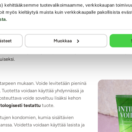
isältää ravitsevaa auringonkukansiemenöljyä, joka pehmentää iho
s) kehittääksemme tuotevalikoimaamme, verkkokaupan toimivu
oit myös kieltäytyä muista kuin verkkokaupalle pakollisista eväs
voi (tunnetaan myös sheavoina) on luonnollinen monitoimituote,
sta
.
ytetään myös ihon naarmujen ja palovammojen hoitoon sekä kutin
iimivoide on hajusteeton ja hormonivapaa, mikä tekee siitä tur
ästeet
Muokkaa
u, ja sen koostumus on mieto ja vegaaninen.
voiteen miellyttävä ja helposti levittyvä koostumus tekee käyt
uiseksi.
i tarpeen mukaan. Voide levitetään pieninä
le. Tuotetta voidaan käyttää yhdynnässä ja
osteuttava voide soveltuu lisäksi kehon
ologisesti testattu
tuote.
ettujen kondomien, kumia sisältävien
kanssa. Voidetta voidaan käyttää lasista ja