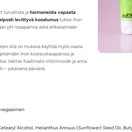
 turvallista ja
hormoneista vapaata
elposti levittyvä koostumus
tukee ihon
ämään pH-tasapainoa sekä ehkäisemään
 joten sitä on mukava käyttää myös osana
lläpitämään ihon kosteustasapainoa ja
oa. Valitse Kaalimato-intiimivoide ja anna
i – jokaisena päivänä.
, vegaaninen
, Cetearyl Alcohol, Helianthus Annuus (Sunflower) Seed Oil, Bu