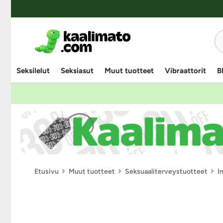
Seksilelut
Seksiasut
Muut tuotteet
Vibraattorit
B
Etusivu
Muut tuotteet
Seksuaaliterveystuotteet
I