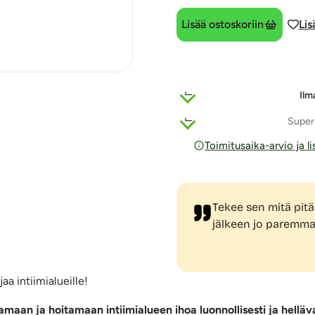
Lisää ostoskoriin
Lis
Ilm
Super
Toimitusaika-arvio ja l
Tekee sen mitä pitä
jälkeen jo paremmal
aa intiimialueille!
amaan ja hoitamaan intiimialueen ihoa luonnollisesti ja helläva