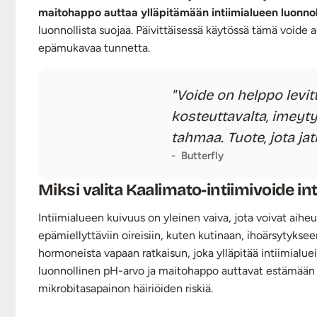
maitohappo auttaa ylläpitämään intiimialueen luonnol
luonnollista suojaa. Päivittäisessä käytössä tämä void
epämukavaa tunnetta.
Voide on helppo levitt
kosteuttavalta, imeyty
tahmaa. Tuote, jota jat
Butterfly
Miksi valita Kaalimato-intiimivoide i
Intiimialueen kuivuus on yleinen vaiva, jota voivat aiheu
epämiellyttäviin oireisiin, kuten kutinaan, ihoärsytyksee
hormoneista vapaan ratkaisun, joka ylläpitää intiimialue
luonnollinen pH-arvo ja maitohappo auttavat estämään h
mikrobitasapainon häiriöiden riskiä.