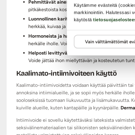
Pehmittävät ainesosat
– Kaalimato-intiimivoide s
Käytämme evästeitä (cookie
pitkäkestoista kosteutta.
markkinointiin. Halutessasi v
Luonnollinen karitevoi
– Voiteen sisältämä karite
käytöstä
tietosuojaselostee
herkkää, kuivaa ja ärtynyttä ihoa. Karitevoita kä
Hormoneista ja hajusteista vapaa
– Kaalimato-int
Vain välttämättömät ev
herkälle iholle. Voide on dermatologisesti testatt
Helposti levittyvä koostumus
– Kaalimato-intiimi
Voide jättää ihon miellyttävän ja kosteutetun tunt
Kaalimato-intiimivoiteen käyttö
Kaalimato-intiimivoidetta voidaan käyttää päivittäin ta
annoksina intiimialueille, ja se sopii myös herkälle ihol
sooloseksissä tuomaan liukuvuutta ja lisämukavuutta. K
kuiville alueille, kuten kantapäille ja kyynärpäille.
Dermat
Intiimivoide ei sovellu käytettäväksi lateksista valmist
seksivälinemateriaalien tai silikonisten seksivälineiden 