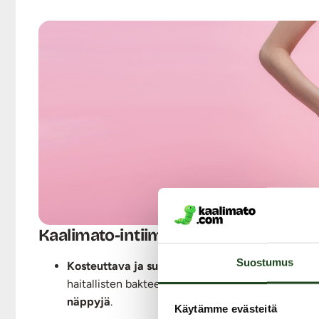
Kaalimato-intiimivoiteen hyödyt:
Suostumus
Kosteuttava ja suojaava vaikutus
– Voiteessa ole
haitallisten bakteerien lisääntymistä. Voidetta vo
näppyjä
.
Käytämme evästeitä