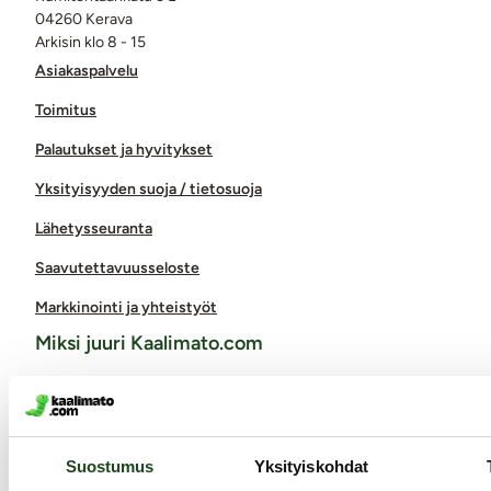
04260 Kerava
Arkisin klo 8 - 15
Asiakaspalvelu
Toimitus
Palautukset ja hyvitykset
Yksityisyyden suoja / tietosuoja
Lähetysseuranta
Saavutettavuusseloste
Markkinointi ja yhteistyöt
Miksi juuri Kaalimato.com
Laaja ja monipuolinen valikoima eroottisia tuotteita
Arkisin ennen klo 14 tehdyt tilaukset lähetetään vielä samana
päivänä
Suostumus
Yksityiskohdat
Aina huomaamaton paketti