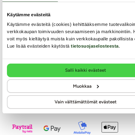
Ilmainen toimitus yli 60€ tilauksiin
Paljon joustavia toimitustapoja alk. 0 €
Käytämme evästeitä
Laaja valikoima helppoja maksutapoja
Käytämme evästeitä (cookies) kehittääksemme tuotevalik
Asiantunteva henkilökunta
verkkokaupan toimivuuden seuraamiseen ja markkinointiin. 
Ystävällinen ja auttava asiakaspalvelu
voit myös kieltäytyä muista kuin verkkokaupalle pakollisista 
100% kotimainen verkkokauppa
Lue lisää evästeiden käytöstä
tietosuojaselosteesta
.
Seuraa meitä somessa
Salli kaikki evästeet
Muokkaa
Tilaa uutiskirje
Vain välttämättömät evästeet
Modernit maksutavat