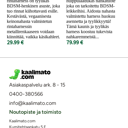
rintaharness on tyylikäs
huippulaadukas nahkatuote
BDSM-henkinen asuste, joka
joka on tarkoitettu BDSM-
tuo rinnat kiihottavasti esille.
leikkeihisi. Aidosta nahasta
Kestävästä, vegaanisesta
valmistettu harness huokuu
keinonahasta valmistetun
asennetta ja tyylikkyyttä!
rintaharnessin
Tämä kaunis ja tyylikäs
metallirenkaaseen voidaan
harness koostuu tukevista
kiinnittää, vaikka käsikahleet.
nahkaremmeistä...
29.99 €
79.99 €
Asiakaspalvelu ark. 8 - 15
0400-380566
info@kaalimato.com
Noutopiste ja toimisto
Kaalimato.com
Kumitehtaankatu 5 E