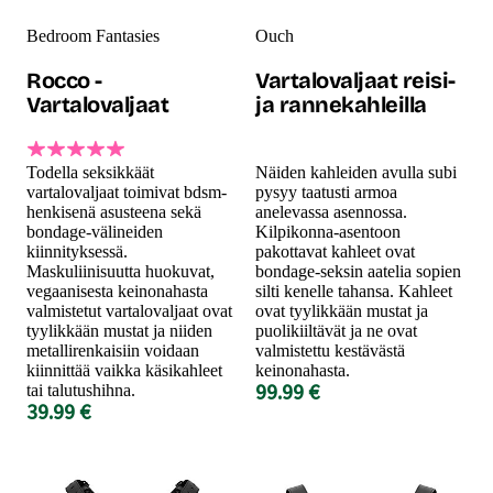
Bedroom Fantasies
Ouch
Rocco -
Vartalovaljaat reisi-
Vartalovaljaat
ja rannekahleilla
Todella seksikkäät
Näiden kahleiden avulla subi
vartalovaljaat toimivat bdsm-
pysyy taatusti armoa
henkisenä asusteena sekä
anelevassa asennossa.
bondage-välineiden
Kilpikonna-asentoon
kiinnityksessä.
pakottavat kahleet ovat
Maskuliinisuutta huokuvat,
bondage-seksin aatelia sopien
vegaanisesta keinonahasta
silti kenelle tahansa. Kahleet
valmistetut vartalovaljaat ovat
ovat tyylikkään mustat ja
tyylikkään mustat ja niiden
puolikiiltävät ja ne ovat
metallirenkaisiin voidaan
valmistettu kestävästä
kiinnittää vaikka käsikahleet
keinonahasta.
99.99 €
tai talutushihna.
39.99 €