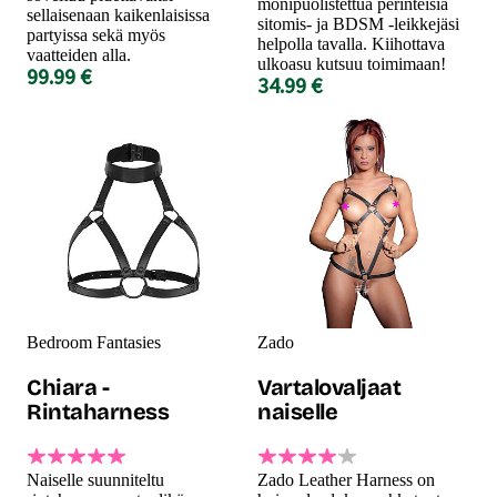
monipuolistettua perinteisiä
sellaisenaan kaikenlaisissa
sitomis- ja BDSM -leikkejäsi
partyissa sekä myös
helpolla tavalla. Kiihottava
vaatteiden alla.
ulkoasu kutsuu toimimaan!
99.99 €
34.99 €
Bedroom Fantasies
Zado
Chiara -
Vartalovaljaat
Rintaharness
naiselle
Naiselle suunniteltu
Zado Leather Harness on