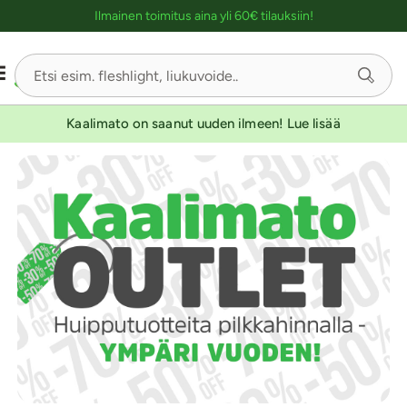
Ostoskassin kuvaus lukijalle
Ilmainen toimitus aina yli 60€ tilauksiin!
-30
Kaalimato on saanut uuden ilmeen! Lue lisää