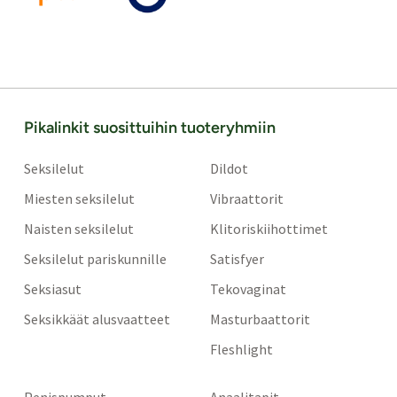
Pikalinkit suosittuihin tuoteryhmiin
Seksilelut
Dildot
Miesten seksilelut
Vibraattorit
Naisten seksilelut
Klitoriskiihottimet
Seksilelut pariskunnille
Satisfyer
Seksiasut
Tekovaginat
Seksikkäät alusvaatteet
Masturbaattorit
Fleshlight