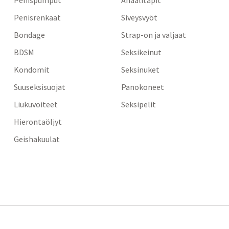
Penispumput
Anaalitapit
Penisrenkaat
Siveysvyöt
Bondage
Strap-on ja valjaat
BDSM
Seksikeinut
Kondomit
Seksinuket
Suuseksisuojat
Panokoneet
Liukuvoiteet
Seksipelit
Hierontaöljyt
Geishakuulat