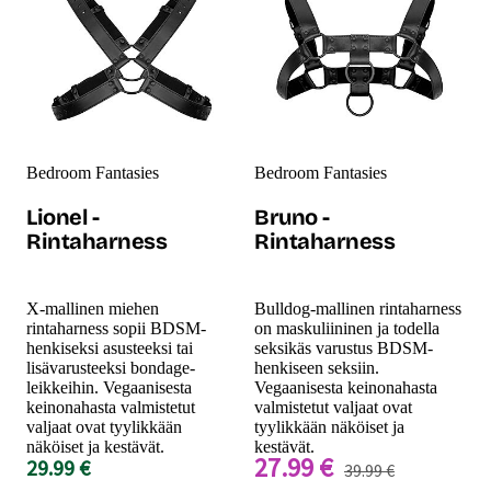
Bedroom Fantasies
Bedroom Fantasies
Lionel -
Bruno -
Rintaharness
Rintaharness
X-mallinen miehen
Bulldog-mallinen rintaharness
rintaharness sopii BDSM-
on maskuliininen ja todella
henkiseksi asusteeksi tai
seksikäs varustus BDSM-
lisävarusteeksi bondage-
henkiseen seksiin.
leikkeihin. Vegaanisesta
Vegaanisesta keinonahasta
keinonahasta valmistetut
valmistetut valjaat ovat
valjaat ovat tyylikkään
tyylikkään näköiset ja
näköiset ja kestävät.
kestävät.
27.99 €
29.99 €
39.99 €