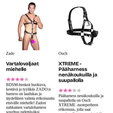
Zado
Ouch
Vartalovaljaat
XTREME -
miehelle
Pääharness
nenäkoukuilla ja
suupallolla
BDSM-henkeä huokuva,
kestävä ja tyylikäs ZADO:n
harness on laadukas ja
Pääharness nenäkoukuilla ja
täydellinen valinta erikoisuutta
suupallolla on Ouch
etsivälle miehelle! Zadon
XTREME -tuoteperheen
nahkainen vartaloharness
erikoisuus, jolla saat
soveltuu pidettäväksi