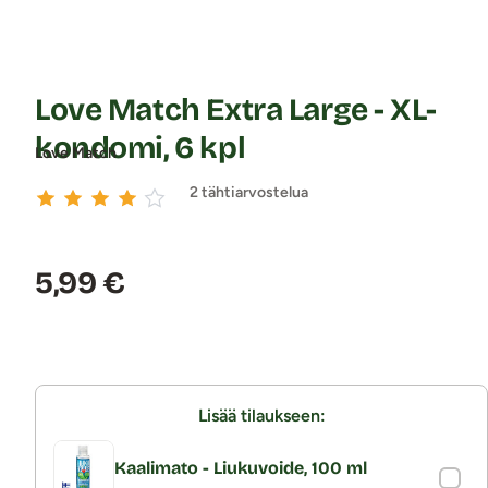
Love Match Extra Large - XL-
kondomi, 6 kpl
Love Match
2 tähtiarvostelua
Hinta:
5,99 €
Lisää tilaukseen:
Kaalimato - Liukuvoide, 100 ml