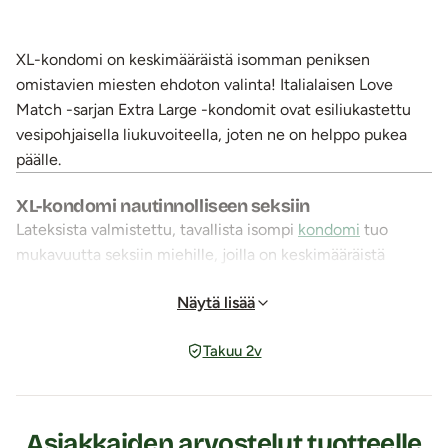
ne on valmiiksi liukastettu
vesipohjaisella liukuvoiteella
sujuvaa käyttöä varten.
XL-kondomi on keskimääräistä isomman peniksen
omistavien miesten ehdoton valinta! Italialaisen Love
Match -sarjan Extra Large -kondomit ovat esiliukastettu
vesipohjaisella liukuvoiteella, joten ne on helppo pukea
päälle.
XL-kondomi nautinnolliseen seksiin
Lateksista valmistettu, tavallista isompi
kondomi
tuo
mukavuutta seksiin miehille, joilla on keskimääräistä
suurempi penis.
Näytä lisää
Kondomit ovat suoria, läpinäkyviä, säiliöllä varustettuja
sekä dermatologisesti testattuja.
Takuu 2v
Love Match -kondomit ovat yksittäispakattu tyylikkäisiin,
pyöreisiin käärepakkauksiin.
Huom. Öljypohjaiset liukasteet voivat haurastuttaa
Asiakkaiden arvostelut tuotteelle