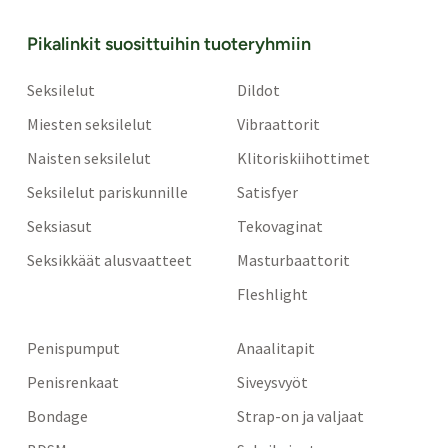
Pikalinkit suosittuihin tuoteryhmiin
Seksilelut
Dildot
Miesten seksilelut
Vibraattorit
Naisten seksilelut
Klitoriskiihottimet
Seksilelut pariskunnille
Satisfyer
Seksiasut
Tekovaginat
Seksikkäät alusvaatteet
Masturbaattorit
Fleshlight
Penispumput
Anaalitapit
Penisrenkaat
Siveysvyöt
Bondage
Strap-on ja valjaat