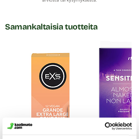
arviosta tai kysymyksestä.
Samankaltaisia tuotteita
My.