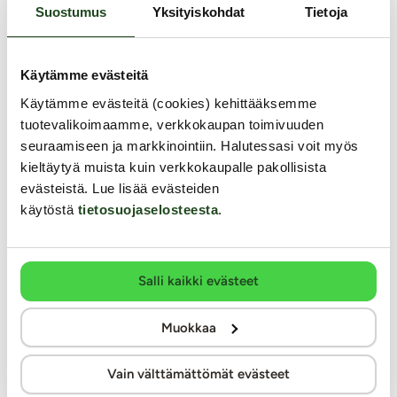
Suostumus
Yksityiskohdat
Tietoja
Ex
EXS
RFSU
Grande XL - Kondomi, 12 kpl
Sensitive - Kondomi, 6 k
Käytämme evästeitä
Kut
Käytämme evästeitä (cookies) kehittääksemme
tul
tuotevalikoimaamme, verkkokaupan toimivuuden
Vää
EXS Grande XL on isompi kondomi sinulle, joka
Synteettinen, ohut (0,03 mm) ja haj
lui
seuraamiseen ja markkinointiin. Halutessasi voit myös
kaipaat enemmän tilaa, mukavuutta ja varmaa
rakkauteen aitoa lämpöä vastustamat
nau
kieltäytyä muista kuin verkkokaupalle pakollisista
istuvuutta. 64 mm leveys antaa lisäväljyyttä ilman, että
Johtamalla kehon omaa lämpöä Sens
evästeistä. Lue lisää evästeiden
45
herkkä tuntuma katoaa.
luonnollisen tunteen ja sopii latek
kumiallergikoille.
käytöstä
tietosuojaselosteesta
.
7.99 €
16.99 €
Salli kaikki evästeet
Muut asiakkaat ostivat
Muokkaa
Vain välttämättömät evästeet