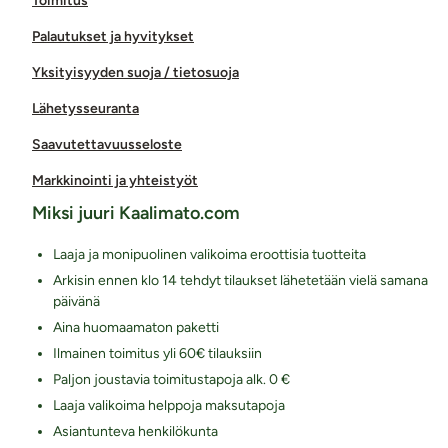
Toimitus
Palautukset ja hyvitykset
Yksityisyyden suoja / tietosuoja
Lähetysseuranta
Saavutettavuusseloste
Markkinointi ja yhteistyöt
Miksi juuri Kaalimato.com
Laaja ja monipuolinen valikoima eroottisia tuotteita
Arkisin ennen klo 14 tehdyt tilaukset lähetetään vielä samana
päivänä
Aina huomaamaton paketti
Ilmainen toimitus yli 60€ tilauksiin
Paljon joustavia toimitustapoja alk. 0 €
Laaja valikoima helppoja maksutapoja
Asiantunteva henkilökunta