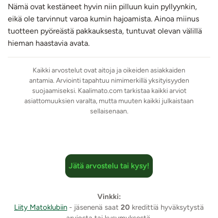
Nämä ovat kestäneet hyvin niin pilluun kuin pyllyynkin,
eikä ole tarvinnut varoa kumin hajoamista. Ainoa miinus
tuotteen pyöreästä pakkauksesta, tuntuvat olevan välillä
hieman haastavia avata.
Kaikki arvostelut ovat aitoja ja oikeiden asiakkaiden
antamia. Arviointi tapahtuu nimimerkillä yksityisyyden
suojaamiseksi. Kaalimato.com tarkistaa kaikki arviot
asiattomuuksien varalta, mutta muuten kaikki julkaistaan
sellaisenaan.
Jätä arvostelu tai kysy!
Vinkki:
Liity Matoklubiin
- jäsenenä saat
20
kredittiä hyväksytystä