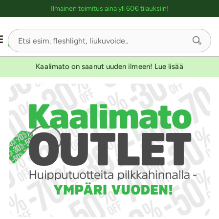
Ostoskassin kuvaus lukijalle
Ilmainen toimitus aina yli 60€ tilauksiin!
Kaalimato on saanut uuden ilmeen! Lue lisää