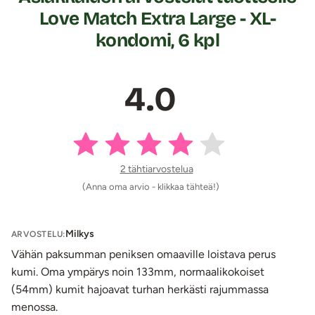
lateksikondomia.
Love Match Extra Large - XL-
Tuotetiedot:
kondomi, 6 kpl
Materiaali: Luonnonkumi (lateksi)
Kondomin pituus 193 mm, leveys tyvessä 57 mm,
4.0
paksuus 0,07 mm
Pakkauksessa 6 kpl
Lähetyspaketin koko: 20 x 11 x 9 cm
Lähetyksen paino: ~ 0.5 kg
2 tähtiarvostelua
(Anna oma arvio - klikkaa tähteä!)
Milkys
ARVOSTELU:
Vähän paksumman peniksen omaaville loistava perus
kumi. Oma ympärys noin 133mm, normaalikokoiset
(54mm) kumit hajoavat turhan herkästi rajummassa
menossa.