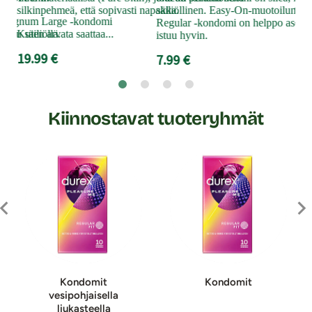
silkinpehmeä, että sopivasti napakka.
säiliöllinen. Easy-On-muotoilun an
Täm
XS Magnum Large -kondomi
Regular -kondomi on helppo asettaa
väri
tettu säiliöllä.
Kuten arvata saattaa...
istuu hyvin.
4.9
19.99 €
7.99 €
Kiinnostavat tuoteryhmät
Kon­do­mit
Kondomit
vesipohjaisella
liukasteella