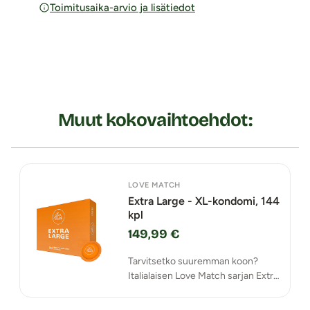
Toimitusaika-arvio ja lisätiedot
Muut kokovaihtoehdot:
LOVE MATCH
Extra Large - XL-kondomi, 144
kpl
149,99 €
Tarvitsetko suuremman koon?
Italialaisen Love Match sarjan Extra
Large kondomit on suunniteltu
keskimääräistä isommille mitoille ja