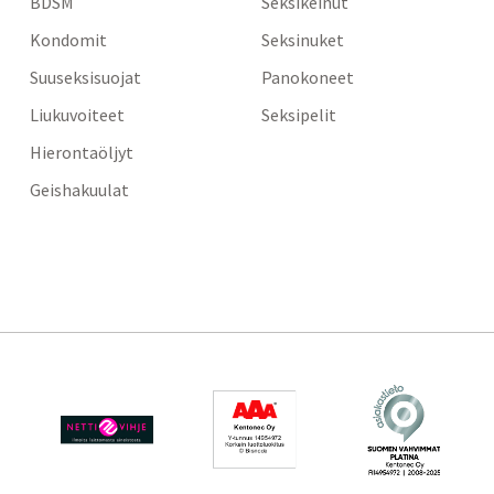
BDSM
Seksikeinut
Kondomit
Seksinuket
Suuseksisuojat
Panokoneet
Liukuvoiteet
Seksipelit
Hierontaöljyt
Geishakuulat