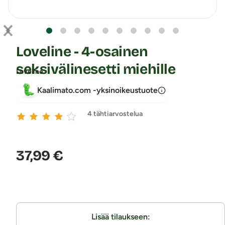
Loveline - 4-osainen
seksivälinesetti miehille
Loveline
Kaalimato.com -yksinoikeustuote
4 tähtiarvostelua
Hinta:
37,99 €
Lisää tilaukseen: