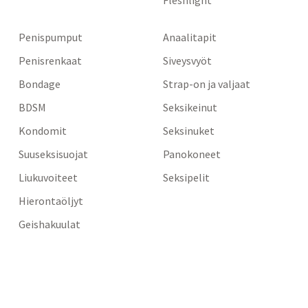
Penispumput
Anaalitapit
Penisrenkaat
Siveysvyöt
Bondage
Strap-on ja valjaat
BDSM
Seksikeinut
Kondomit
Seksinuket
Suuseksisuojat
Panokoneet
Liukuvoiteet
Seksipelit
Hierontaöljyt
Geishakuulat