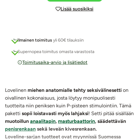
Lisää suosikiksi
Ilmainen toimitus
yli 60€ tilauksiin
Supernopea toimitus omasta varastosta
Toimitusaika-arvio ja lisätiedot
Lovelinen
miehen anatomialle tehty seksivälinesetti
on
oivallinen kokonaisuus, josta löytyy monipuolisesti
tuotteita niin peniksen kuin P-pisteen stimulointiin. Tämä
paketti
sopii loistavasti myös lahjaksi
! Setti pitää sisällään
muotoillun
anaalitapin
,
masturbaattorin
, säädettävän
penisrenkaan
sekä leveän kivesrenkaan.
Loveline-sarjan tuotteet ovat myynnissä Suomessa