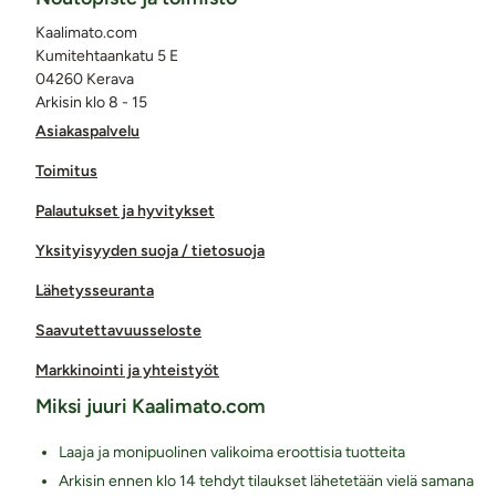
Kaalimato.com
Kumitehtaankatu 5 E
04260 Kerava
Arkisin klo 8 - 15
Asiakaspalvelu
Toimitus
Palautukset ja hyvitykset
Yksityisyyden suoja / tietosuoja
Lähetysseuranta
Saavutettavuusseloste
Markkinointi ja yhteistyöt
Miksi juuri Kaalimato.com
Laaja ja monipuolinen valikoima eroottisia tuotteita
Arkisin ennen klo 14 tehdyt tilaukset lähetetään vielä samana