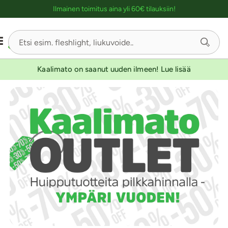
Ostoskassin kuvaus lukijalle
Ilmainen toimitus aina yli 60€ tilauksiin!
Kaalimato on saanut uuden ilmeen! Lue lisää