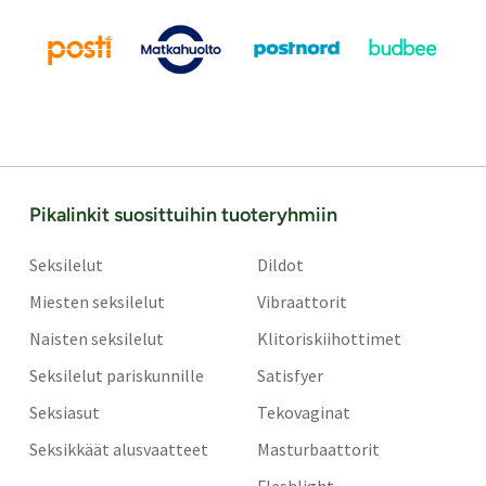
Pikalinkit suosittuihin tuoteryhmiin
Seksilelut
Dildot
Miesten seksilelut
Vibraattorit
Naisten seksilelut
Klitoriskiihottimet
Seksilelut pariskunnille
Satisfyer
Seksiasut
Tekovaginat
Seksikkäät alusvaatteet
Masturbaattorit
Fleshlight