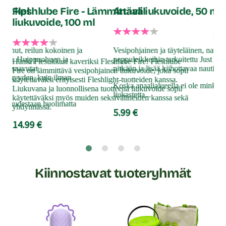
 12 kpl
Fleshlube Fire - Lämmittävä
Anaaliliukuvoide, 50 ml
liukuvoide, 100 ml
Häm
pen
erohut, reilun kokoinen ja
Vesipohjainen ja täyteläinen, nautin
nau
ndomi. Huippuohuen ja
peppuleikkeihin tarkoitettu Just Gl
Hanki Flesukkasi kaveriksi Fleshlube Fire! Fleshlube
peh
ssa saavutat
pitkään ja lisää kiihottavaa nautinto
Fire on lämmittävä vesipohjainen liukuvoide, joka sopii
mie
erkkyyden, kuin ilman
käytettäväksi erityisesti Fleshlight-tuotteiden kanssa.
nau
Koska anaalialueella ei ole minkäänl
Liukuvana ja luonnollisena tuotteena liukuvoide sopii
liukastetta...
21
käytettäväksi myös muiden seksivälineiden kanssa sekä
ohuudestaan huolimatta
yhdynnässä.
5.99 €
14.99 €
Kiinnostavat tuoteryhmät