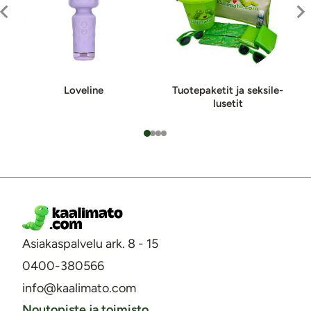
Loveline
Tuotepaketit ja sek­si­le­
lu­se­tit
Asiakaspalvelu ark. 8 - 15
0400-380566
info@kaalimato.com
Noutopiste ja toimisto