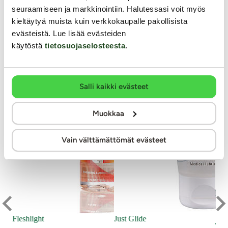
Masturbaattorin insertin aukon sisähalkaisija: n. 3,9 cm
seuraamiseen ja markkinointiin. Halutessasi voit myös
Muut asiakkaat ostivat
(venyy)
kieltäytyä muista kuin verkkokaupalle pakollisista
Vesitiivis
evästeistä. Lue lisää evästeiden
Väri: Tummansininen, kirkas (masturbaattori)
käytöstä
tietosuojaselosteesta
.
Lähetyspaketin koko: 30 x 21 x 13 cm
Lähetyksen paino: ~ 0.5 kg
Salli kaikki evästeet
Muokkaa
Vain välttämättömät evästeet
Na
Ex
Fleshlight
Just Glide
te