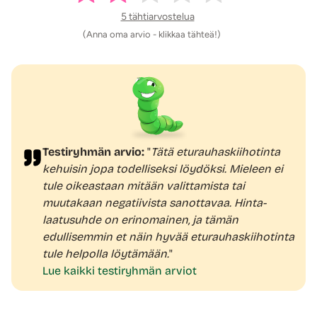
löytää varmasti oman suosikkinsa.
5 tähtiarvostelua
(Anna oma arvio - klikkaa tähteä!)
Kaukosäädin tuo lisää mahdollisuuksia
Eturauhaskiihotinta
voidaan ohjata joko laitteen
painikkeesta tai mukana tulevalla kätevällä
kaukosäätimellä
. Kumppanin kanssa käytettynä
kaukosäädin tuo mukanaan uusia mahdollisuuksia – anna
hänen hallita tahtia ja lisää näin jännitystä käyttöön.
Testiryhmän arvio:
"
Tätä eturauhaskiihotinta
Loveline-sarjan eturauhaskiihotin on ladattava ja
kehuisin jopa todelliseksi löydöksi. Mieleen ei
helppokäyttöinen
tule oikeastaan mitään valittamista tai
Sekä eturauhaskiihotin että kaukosäädin ovat
muutakaan negatiivista sanottavaa. Hinta-
ladattavia
, joten käyttökokemus on vaivaton ilman
laatusuhde on erinomainen, ja tämän
paristoja. Tyylikäs ja kompakti design tekee tästä
edullisemmin et näin hyvää eturauhaskiihotinta
kiihottimesta erinomaisen valinnan niin uusille kokeilijoille
tule helpolla löytämään.
"
kuin kokeneille käyttäjille.
Lue kaikki testiryhmän arviot
Loveline-eturauhaskiihotin on saatavilla yksinoikeudella
Kaalimato.comista!