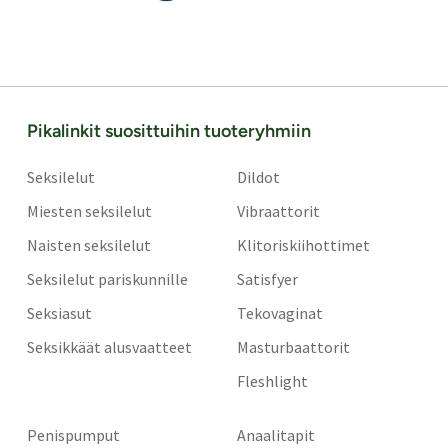
Pikalinkit suosittuihin tuoteryhmiin
Seksilelut
Dildot
Miesten seksilelut
Vibraattorit
Naisten seksilelut
Klitoriskiihottimet
Seksilelut pariskunnille
Satisfyer
Seksiasut
Tekovaginat
Seksikkäät alusvaatteet
Masturbaattorit
Fleshlight
Penispumput
Anaalitapit