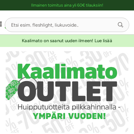
Ostoskassin kuvaus lukijalle
Ilmainen toimitus aina yli 60€ tilauksiin!
Kaalimato on saanut uuden ilmeen! Lue lisää