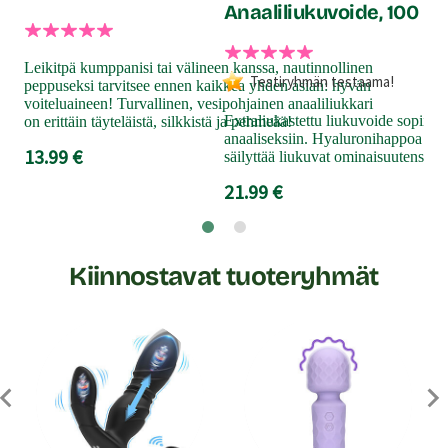
Anaaliliukuvoide, 100 ml
Iha
erit
Leikitpä kumppanisi tai välineen kanssa, nautinnollinen
ves
Testiryhmän testaama!
peppuseksi tarvitsee ennen kaikkea yhden asian: hyvän
ana
voiteluaineen! Turvallinen, vesipohjainen anaaliliukkari
hoi
Extraliukastettu liukuvoide sopii pi
on erittäin täyteläistä, silkkistä ja pehmeää!
anaaliseksiin. Hyaluronihappoa sisä
19
13.99 €
säilyttää liukuvat ominaisuutensa to
21.99 €
Kiinnostavat tuoteryhmät