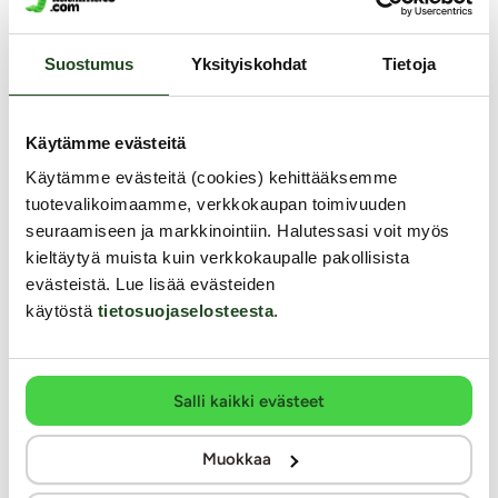
milloin vain.
Yhdellä USB-portilla ja 2400 mA -teholla varustettu...
Suostumus
Yksityiskohdat
Tietoja
5.99 €
Käytämme evästeitä
Samankaltaisia tuotteita
Käytämme evästeitä (cookies) kehittääksemme
tuotevalikoimaamme, verkkokaupan toimivuuden
seuraamiseen ja markkinointiin. Halutessasi voit myös
kieltäytyä muista kuin verkkokaupalle pakollisista
evästeistä. Lue lisää evästeiden
käytöstä
tietosuojaselosteesta
.
Salli kaikki evästeet
Muokkaa