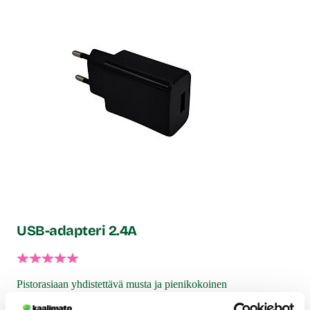
Kannan leveys: max. 4 cm
Paino: 93 g
Moottori: 1 moottori, 10 värinäohjelmaa.
Toimii: Ladataan laitteen oman USB-kaapelin avulla.
USB-laturi ei sisälly pakkaukseen.
Äänenvoimakkuus: n. 60 dB
Kaukosäätimen mitat: L 4,8 cm, K 1,9 cm
Kaukosäädin ladataan mukana tulevan USB-kaapelin
avulla.
Latausaika: n. 60 min.
Toiminta-aika täyteen ladatulla akulla: n. 60 min.
Vesitiivis (eturauhaskiihotin), roisketiivis (kaukosäädin)
Väri: Musta
USB-adapteri 2.4A
Lähetyspaketin koko: 30 x 21 x 8 cm
Lähetyksen paino: ~ 0.5 kg
Pistorasiaan yhdistettävä musta ja pienikokoinen
laadukas USB-adapteri Yhdistämällä USB-
latauskaapelin lataat seksivälineesi helposti missä ja