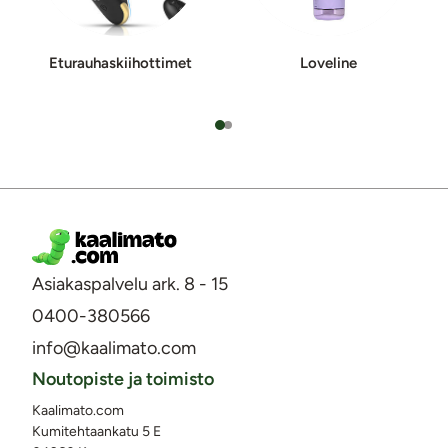
E­tu­rau­has­kii­hot­ti­met
Loveline
Asiakaspalvelu ark. 8 - 15
0400-380566
info@kaalimato.com
Noutopiste ja toimisto
Kaalimato.com
Kumitehtaankatu 5 E