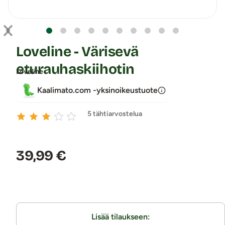
Loveline - Värisevä
eturauhaskiihotin
Loveline
Kaalimato.com -yksinoikeustuote
5 tähtiarvostelua
Hinta:
39,99 €
Lisää tilaukseen: