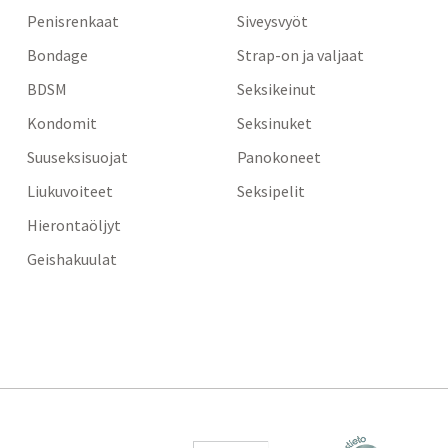
Penisrenkaat
Siveysvyöt
Bondage
Strap-on ja valjaat
BDSM
Seksikeinut
Kondomit
Seksinuket
Suuseksisuojat
Panokoneet
Liukuvoiteet
Seksipelit
Hierontaöljyt
Geishakuulat