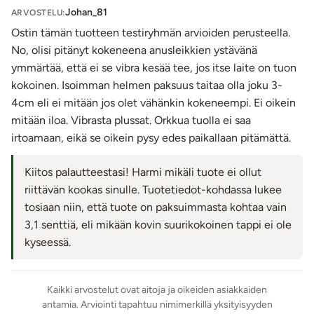
Käyttöohje:
Johan_81
ARVOSTELU:
Lataa laite ja kaukosäädin ennen ensimmäistä
Ostin tämän tuotteen testiryhmän arvioiden perusteella.
käyttökertaa työntämällä mukana tulevan USB-
No, olisi pitänyt kokeneena anusleikkien ystävänä
kaapelin jakkiliitin sille varattuun paikkaan
ymmärtää, että ei se vibra kesää tee, jos itse laite on tuon
silikonipinnan läpi. Laitteissa vilkkuu valo akun
kokoinen. Isoimman helmen paksuus taitaa olla joku 3-
latautuessa. Valo palaa yhtäjaksoisesti, kun akku on
4cm eli ei mitään jos olet vähänkin kokeneempi. Ei oikein
täynnä.
mitään iloa. Vibrasta plussat. Orkkua tuolla ei saa
Käyttö ilman kaukosäädintä: Laitteen virta käynnistyy
irtoamaan, eikä se oikein pysy edes paikallaan pitämättä.
painamalla virtapainiketta noin kolme (3) sekuntia.
Moottori käynnistyy painamalla virtapainiketta noin
Kiitos palautteestasi! Harmi mikäli tuote ei ollut
kolme (3) sekuntia. Moottorin ohjelmia selataan
riittävän kookas sinulle. Tuotetiedot-kohdassa lukee
eteenpäin painamalla lyhyesti virtapainiketta. Moottori
tosiaan niin, että tuote on paksuimmasta kohtaa vain
ja laitteen virta sammuvat painamalla virtapainiketta
3,1 senttiä, eli mikään kovin suurikokoinen tappi ei ole
noin kolme (3) sekuntia.
kyseessä.
Käyttö kaukosäätimellä: Käynnistä laitteen ja
kaukosäätimen virta painamalla niiden virtapainikkeita.
Kaikki arvostelut ovat aitoja ja oikeiden asiakkaiden
Moottori käynnistyy painamalla lyhyesti kaukosäätimen
antamia. Arviointi tapahtuu nimimerkillä yksityisyyden
sahalaitakuviolla merkittyä painiketta. Ohjelmia