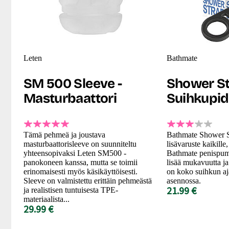
Leten
Bathmate
SM 500 Sleeve -
Shower St
Masturbaattori
Suihkupid
Tämä pehmeä ja joustava
Bathmate Shower S
masturbaattorisleeve on suunniteltu
lisävaruste kaikille
yhteensopivaksi Leten SM500 -
Bathmate penispum
panokoneen kanssa, mutta se toimii
lisää mukavuutta ja
erinomaisesti myös käsikäyttöisesti.
on koko suihkun aj
Sleeve on valmistettu erittäin pehmeästä
asennossa.
21.99 €
ja realistisen tuntuisesta TPE-
materiaalista...
29.99 €