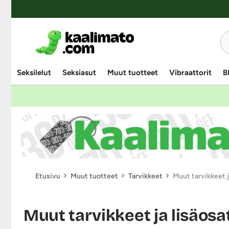
YKSINOIKEUS
UUTUUSTUOTE
KESTOETUTUOTE
KESTOETUTUOTE
Seksilelut
Seksiasut
Muut tuotteet
Vibraattorit
B
Etusivu
Muut tuotteet
Tarvikkeet
Muut tarvikkeet j
Muut tarvikkeet ja lisäosa