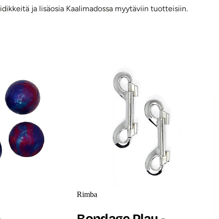
idikkeitä ja lisäosia Kaalimadossa myytäviin tuotteisiin.
uotteet
Rimba
-
Bondage Play -