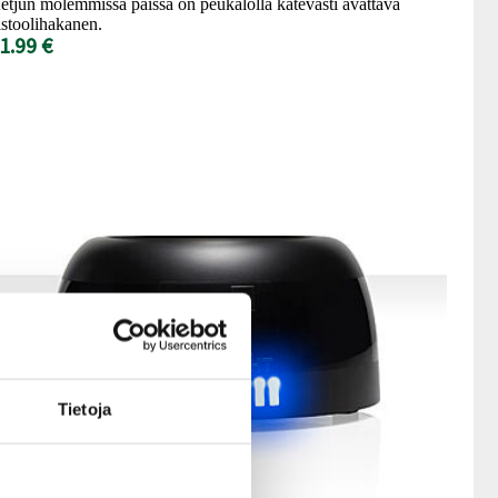
etjun molemmissa päissä on peukalolla kätevästi avattava
istoolihakanen.
1.99 €
Tietoja