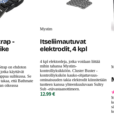
Mystim
rap -
Itseliimautuvat
ike
elektrodit, 4 kpl
4 kpl elektordeja, jotka voidaan liittää
mihin tahansa Mystim-
M
trap on ehdoton
kontrolliyksikköön. Cluster Buster -
, jotka käyttävät
kontrolliyksikön kauko-ohjattavuus-
ppua suihkussa. Se
ominaisuuden takia elektrodit kiinnitetään
 takaa, että Bathmate
tuotteen kanssa yhteenkuuluvaan Sultry
an oikeassa
Sub -etävastaanottimeen.
12.99 €
M
k
s
k