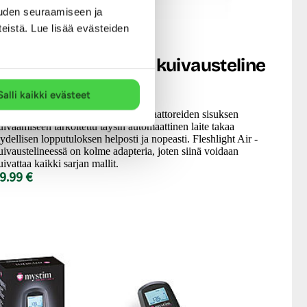
uden seuraamiseen ja
teistä. Lue lisää evästeiden
leshlight
Air - Automaattinen kuivausteline
Salli kaikki evästeet
leshlight-tekovaginoiden ja masturbaattoreiden sisuksen
uivaamiseen tarkoitettu täysin automaattinen laite takaa
äydellisen lopputuloksen helposti ja nopeasti. Fleshlight Air -
uivaustelineessä on kolme adapteria, joten siinä voidaan
uivattaa kaikki sarjan mallit.
9.99 €