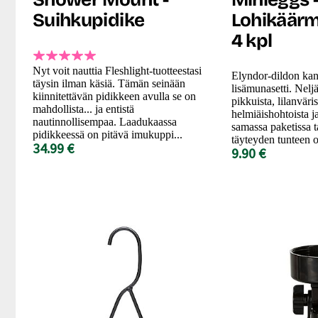
Suihkupidike
Lohikäär
4 kpl
Nyt voit nauttia Fleshlight-tuotteestasi
Elyndor-dildon kan
täysin ilman käsiä. Tämän seinään
lisämunasetti. Neljä
kiinnitettävän pidikkeen avulla se on
pikkuista, lilanväri
mahdollista... ja entistä
helmiäishohtoista j
nautinnollisempaa. Laadukaassa
samassa paketissa t
pidikkeessä on pitävä imukuppi...
täyteyden tunteen o
34.99 €
9.90 €