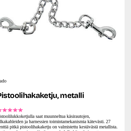
ado
Pistoolihakaketju, metalli
istoolilukkoketjulla saat muunneltua käsirautojen,
alkakahleiden ja harnessien toimintamekanismia kätevästi. 27
enttiä pitkä pistoolihakaketju on valmistettu kestävästä metallista.