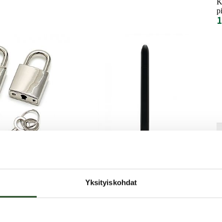
K
p
1
Fleshlight
Yksityiskohdat
lay -
Sleeve Warmer -
t
Lämmitin