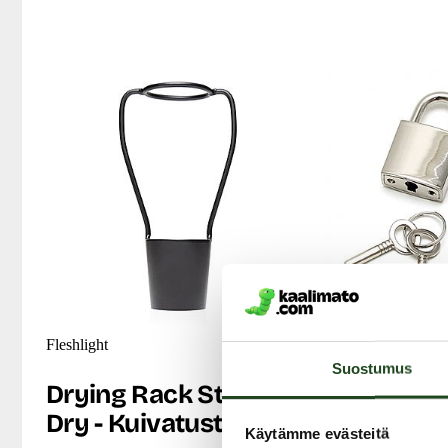
Fleshlight
Rimba
Suostumus
Drying Rack Stand
Bondage P
Dry - Kuivatusteline
Teräksise
Käytämme evästeitä