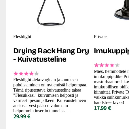
Fleshlight
Private
Drying Rack Hang Dry
Imukuppip
- Kuivatusteline
Mies, hemmottele it
imukuppipidike Pri
Fleshlight -tekovaginan ja -anuksen
masturbaattorisi k
puhdistaminen on nyt entistä helpompaa.
imukupillisen pidik
Tämä ripustettava kuivausteline takaa
kiinnittää Private T
"Flesukkasi" kuivumisen helposti ja
vaikka suihkunurkan
varmasti pesun jälkeen. Kuivaustelineen
handsfree-kivaa!
ansiosta vesi pääsee valumaan
17.99 €
helpommin insertin tunnelista...
29.99 €