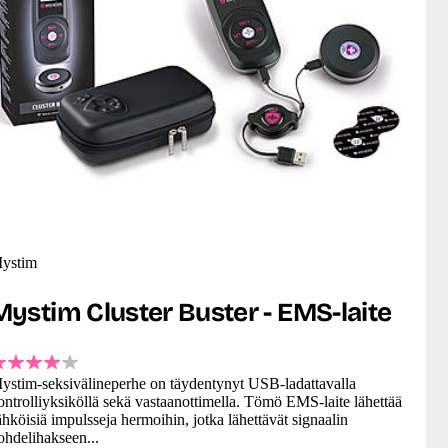
ystim
Mystim Cluster Buster - EMS-laite
ystim-seksivälineperhe on täydentynyt USB-ladattavalla
ontrolliyksiköllä sekä vastaanottimella. Tömö EMS-laite lähettää
ähköisiä impulsseja hermoihin, jotka lähettävät signaalin
ohdelihakseen...