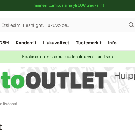
Ostoskassin kuvaus lukijalle
Ilmainen toimitus aina yli 60€ tilauksiin!
DSM
Kondomit
Liukuvoiteet
Tuotemerkit
Info
Kaalimato on saanut uuden ilmeen! Lue lisää
a lisäosat
t