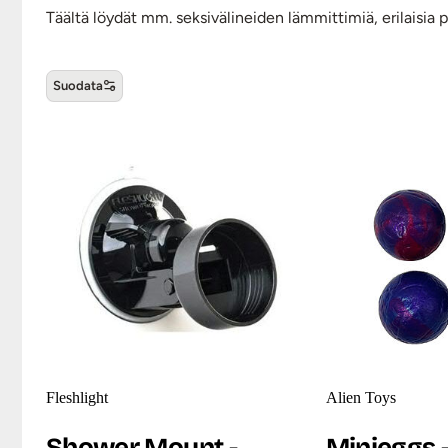
Täältä löydät mm. seksivälineiden lämmittimiä, erilaisia p
Suodata
Muut tarvikkeet ja lisäosat -t
Fleshlight
Alien Toys
Shower Mount -
Minieggs 