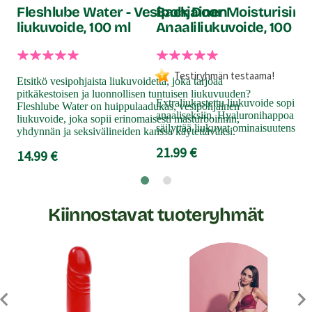
Fleshlube Water - Vesipohjainen
Back Door Moisturising 
liukuvoide, 100 ml
Anaaliliukuvoide, 100 ml
Teh
sit
syv
Sho
Testiryhmän testaama!
Etsitkö vesipohjaista liukuvoidetta, joka tarjoaa
erit
pitkäkestoisen ja luonnollisen tuntuisen liukuvuuden?
puh
Extraliukastettu liukuvoide sopii pi
Fleshlube Water on huippulaadukas, vesipohjainen
sek
anaaliseksiin. Hyaluronihappoa sisä
liukuvoide, joka sopii erinomaisesti masturboinnin,
säilyttää liukuvat ominaisuutensa to
13
yhdynnän ja seksivälineiden kanssa käytettäväksi.
21.99 €
14.99 €
Kiinnostavat tuoteryhmät