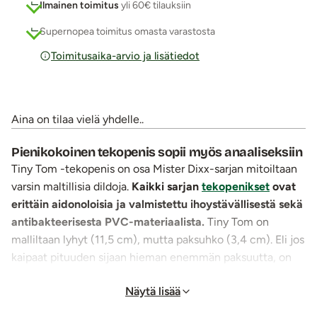
Ilmainen toimitus
yli 60€ tilauksiin
Supernopea toimitus omasta varastosta
Toimitusaika-arvio ja lisätiedot
Aina on tilaa vielä yhdelle..
Pienikokoinen tekopenis sopii myös anaaliseksiin
Tiny Tom -tekopenis on osa Mister Dixx-sarjan mitoiltaan
varsin maltillisia dildoja.
Kaikki sarjan
tekopenikset
ovat
erittäin aidonoloisia ja valmistettu ihoystävällisestä sekä
antibakteerisesta PVC-materiaalista.
Tiny Tom on
malliltaan lyhyt (11,5 cm), mutta paksuhko (3,4 cm). Eli jos
kaipaat pituuden sijaan hieman enemmän paksuutta, on
touhukas ja tanakka Pikku-Tomppa erinomainen valinta.
Näytä lisää
Tiny Tom -tekopenis on
erinomainen valinta myös
aloittelijoille ja on leveämmän kantansa ansiosta