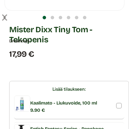
Mister Dixx Tiny Tom -
Tekopenis
Dreamtoys
Hinta:
17,99 €
Lisää tilaukseen:
Kaalimato - Liukuvoide, 100 ml
9.90 €
Fetish Fantasy Series - Panokone