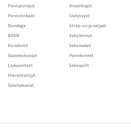
Penispumput
Anaalitapit
Penisrenkaat
Siveysvyöt
Bondage
Strap-on ja valjaat
BDSM
Seksikeinut
Kondomit
Seksinuket
Suuseksisuojat
Panokoneet
Liukuvoiteet
Seksipelit
Hierontaöljyt
Geishakuulat