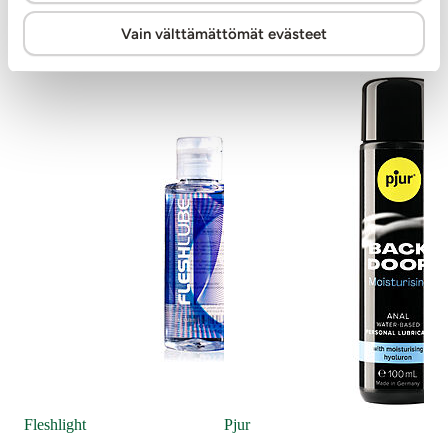
Muut asiakkaat ostivat
Vain välttämättömät evästeet
Sho
Pu
Fleshlight
Pjur