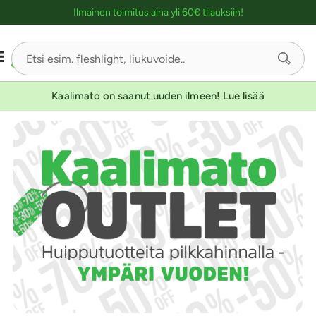
Ostoskassin kuvaus lukijalle
Ilmainen toimitus aina yli 60€ tilauksiin!
Kaalimato on saanut uuden ilmeen! Lue lisää