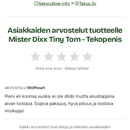
Seksiväline-info
Takuu 2v
turvallinen kaveri myös peppuleikkeihin.
Tuoksuton ja antibakteerinen Mister Dixx – Tiny Tom on
ulkomuodoltaan ja tuntumaltaan todella realistinen.
Seisokki on jämäkkä, mutta varsi taipuisa ja tuntuma
Asiakkaiden arvostelut tuotteelle
herkullisen pehmeä.
Mister Dixx Tiny Tom - Tekopenis
Tekopenistä voi halutessaan lämmittää hetken veden alla
jolloin kokemus on häkellyttävän aito.
Tekopenis on varustettu pitävällä imukupilla
Tämä tekopenis on
varustettu vahvalla imukupilla, jonka
Anna oma arvio - klikkaa tähteä!
avulla se tarttuu sileisiin ja tasaisiin pintoihin
. Kokeile
esimerkiksi erilaisia seinä- ja lattiapintoja, tuolia yms.
Wolfheart
ARVOSTELU:
Imukupin leveämmän kannan avulla tekopenistä voidaan
Pieni eli koonsa vuoksi ei ole dildo mutta anustappina
käyttää myös valjaiden kanssa O-renkaan läpi työnnettynä.
aivan loistava. Sopiva paksuus, hyvä pituus ja loistava
Pese tuote miedolla saippuavedellä ja desinfioi halutessasi
imukuppi.
erotiikkavälineille tarkoitetulla puhdistusaineella. Käytä
sauvan kanssa tarvittaessa
vesipohjaista liukuvoidetta
.
Kaikki arvostelut ovat aitoja ja oikeiden asiakkaiden