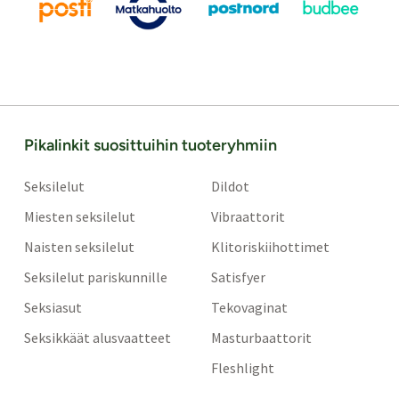
Pikalinkit suosittuihin tuoteryhmiin
Seksilelut
Dildot
Miesten seksilelut
Vibraattorit
Naisten seksilelut
Klitoriskiihottimet
Seksilelut pariskunnille
Satisfyer
Seksiasut
Tekovaginat
Seksikkäät alusvaatteet
Masturbaattorit
Fleshlight