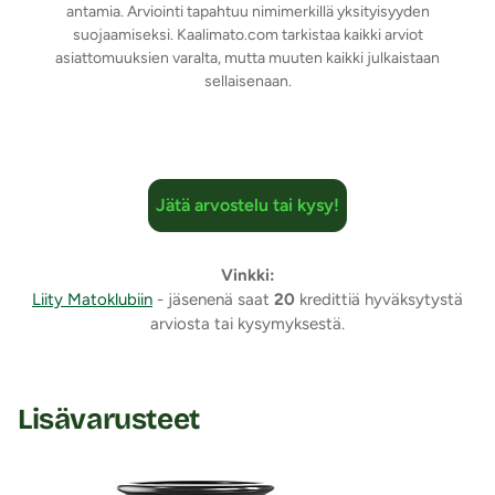
Tuotetiedot:
antamia. Arviointi tapahtuu nimimerkillä yksityisyyden
Materiaali: PVC
suojaamiseksi. Kaalimato.com tarkistaa kaikki arviot
asiattomuuksien varalta, mutta muuten kaikki julkaistaan
Kokopituus: 11,5 cm
sellaisenaan.
Käyttöpituus: 10,5 cm
Halkaisija: max. 3,4 cm
Imukuppi
Vesitiivis
Väri: Vaalea
Jätä arvostelu tai kysy!
Lähetyspaketin koko: 30 x 21 x 8 cm
Lähetyksen paino: ~ 0.5 kg
Vinkki:
Liity Matoklubiin
- jäsenenä saat
20
kredittiä hyväksytystä
arviosta tai kysymyksestä.
Lisävarusteet