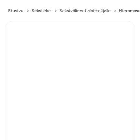
Etusivu
Seksilelut
Seksivälineet aloittelijalle
Hieromasau