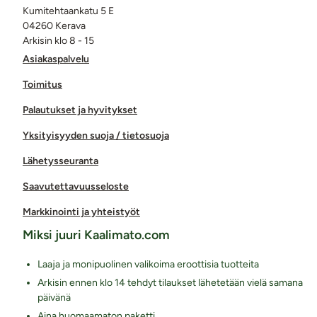
Kumitehtaankatu 5 E
04260 Kerava
Arkisin klo 8 - 15
Asiakaspalvelu
Toimitus
Palautukset ja hyvitykset
Yksityisyyden suoja / tietosuoja
Lähetysseuranta
Saavutettavuusseloste
Markkinointi ja yhteistyöt
Miksi juuri Kaalimato.com
Laaja ja monipuolinen valikoima eroottisia tuotteita
Arkisin ennen klo 14 tehdyt tilaukset lähetetään vielä samana
päivänä
Aina huomaamaton paketti