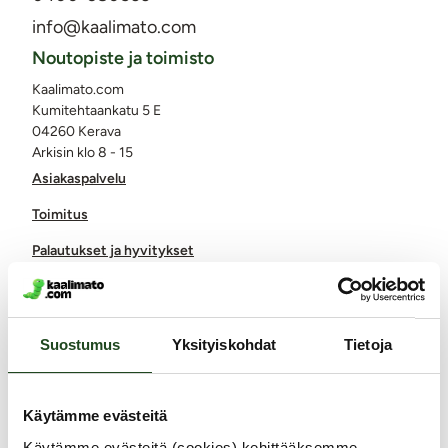
info@kaalimato.com
Noutopiste ja toimisto
Kaalimato.com
Kumitehtaankatu 5 E
04260 Kerava
Arkisin klo 8 - 15
Asiakaspalvelu
Toimitus
Palautukset ja hyvitykset
Yksityisyyden suoja / tietosuoja
Lähetysseuranta
Suostumus
Yksityiskohdat
Tietoja
Saavutettavuusseloste
Markkinointi ja yhteistyöt
Käytämme evästeitä
Miksi juuri Kaalimato.com
Käytämme evästeitä (cookies) kehittääksemme