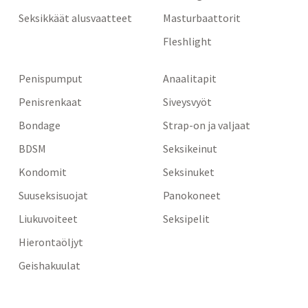
Seksikkäät alusvaatteet
Masturbaattorit
Fleshlight
Penispumput
Anaalitapit
Penisrenkaat
Siveysvyöt
Bondage
Strap-on ja valjaat
BDSM
Seksikeinut
Kondomit
Seksinuket
Suuseksisuojat
Panokoneet
Liukuvoiteet
Seksipelit
Hierontaöljyt
Geishakuulat