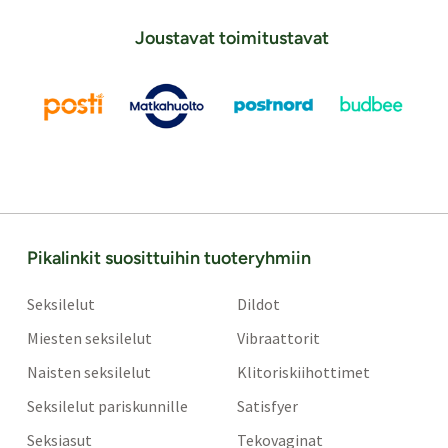
Joustavat toimitustavat
Pikalinkit suosittuihin tuoteryhmiin
Seksilelut
Dildot
Miesten seksilelut
Vibraattorit
Naisten seksilelut
Klitoriskiihottimet
Seksilelut pariskunnille
Satisfyer
Seksiasut
Tekovaginat