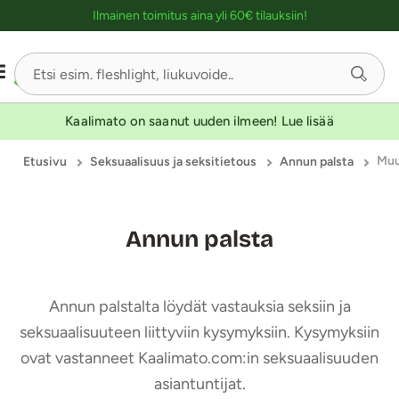
Ostoskassin kuvaus lukijalle
Ilmainen toimitus aina yli 60€ tilauksiin!
Kaalimato on saanut uuden ilmeen! Lue lisää
Mu
Etusivu
Seksuaalisuus ja seksitietous
Annun palsta
Annun palsta
Annun palstalta löydät vastauksia seksiin ja
seksuaalisuuteen liittyviin kysymyksiin. Kysymyksiin
ovat vastanneet Kaalimato.com:in seksuaalisuuden
asiantuntijat.