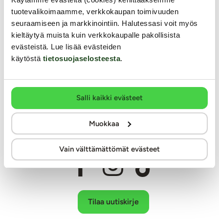
Laaja ja monipuolinen valikoima eroottisia tuotteita
tuotevalikoimaamme, verkkokaupan toimivuuden
Arkisin ennen klo 14 tehdyt tilaukset lähetetään vielä samana
seuraamiseen ja markkinointiin. Halutessasi voit myös
päivänä
kieltäytyä muista kuin verkkokaupalle pakollisista
Aina huomaamaton paketti
evästeistä. Lue lisää evästeiden
käytöstä
tietosuojaselosteesta
.
Ilmainen toimitus yli 60€ tilauksiin
Paljon joustavia toimitustapoja alk. 0 €
Laaja valikoima helppoja maksutapoja
Asiantunteva henkilökunta
Salli kaikki evästeet
Ystävällinen ja auttava asiakaspalvelu
100% kotimainen verkkokauppa
Muokkaa
Seuraa meitä somessa
Vain välttämättömät evästeet
Tilaa uutiskirje