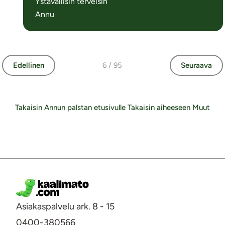
Ystävällisin terveisin
Annu
Edellinen
6 / 95
Seuraava
Takaisin Annun palstan etusivulle
Takaisin aiheeseen Muut
Asiakaspalvelu ark. 8 - 15
0400-380566