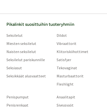
Pikalinkit suosittuihin tuoteryhmiin
Seksilelut
Dildot
Miesten seksilelut
Vibraattorit
Naisten seksilelut
Klitoriskiihottimet
Seksilelut pariskunnille
Satisfyer
Seksiasut
Tekovaginat
Seksikkäät alusvaatteet
Masturbaattorit
Fleshlight
Penispumput
Anaalitapit
Penisrenkaat
Siveysvyöt