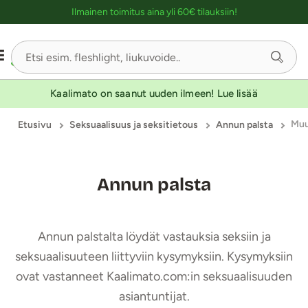
Ostoskassin kuvaus lukijalle
Ilmainen toimitus aina yli 60€ tilauksiin!
Kaalimato on saanut uuden ilmeen! Lue lisää
Mu
Etusivu
Seksuaalisuus ja seksitietous
Annun palsta
Annun palsta
Annun palstalta löydät vastauksia seksiin ja
seksuaalisuuteen liittyviin kysymyksiin. Kysymyksiin
ovat vastanneet Kaalimato.com:in seksuaalisuuden
asiantuntijat.