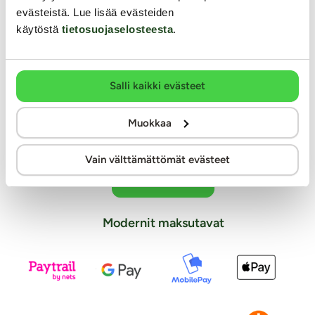
Laaja valikoima helppoja maksutapoja
evästeistä. Lue lisää evästeiden
käytöstä
tietosuojaselosteesta
.
Asiantunteva henkilökunta
Ystävällinen ja auttava asiakaspalvelu
100% kotimainen verkkokauppa
Salli kaikki evästeet
Seuraa meitä somessa
Muokkaa
Vain välttämättömät evästeet
Tilaa uutiskirje
Modernit maksutavat