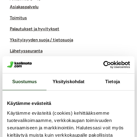
Asiakaspalvelu
Toimitus
Palautukset ja hyvitykset
Yksityisyyden suoja / tietosuoja
Lähetysseuranta
Saavutettavuusseloste
Markkinointi ja yhteistyöt
Suostumus
Yksityiskohdat
Tietoja
Miksi juuri Kaalimato.com
Laaja ja monipuolinen valikoima eroottisia tuotteita
Käytämme evästeitä
Arkisin ennen klo 14 tehdyt tilaukset lähetetään vielä samana
päivänä
Käytämme evästeitä (cookies) kehittääksemme
Aina huomaamaton paketti
tuotevalikoimaamme, verkkokaupan toimivuuden
Ilmainen toimitus yli 60€ tilauksiin
seuraamiseen ja markkinointiin. Halutessasi voit myös
Paljon joustavia toimitustapoja alk. 0 €
kieltäytyä muista kuin verkkokaupalle pakollisista