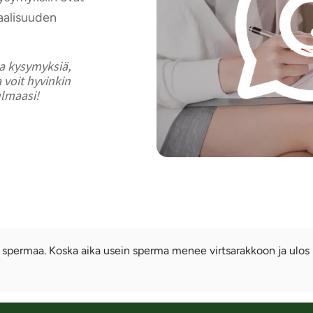
aalisuuden
ia kysymyksiä,
 voit hyvinkin
ulmaasi!
spermaa. Koska aika usein sperma menee virtsarakkoon ja ulos no