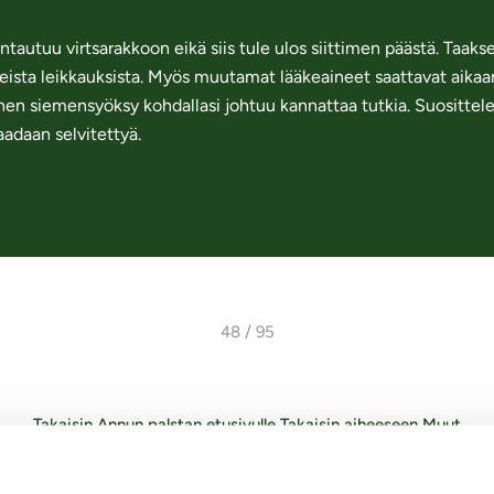
tautuu virtsarakkoon eikä siis tule ulos siittimen päästä. Taak
ista leikkauksista. Myös muutamat lääkeaineet saattavat aikaan
nen siemensyöksy kohdallasi johtuu kannattaa tutkia. Suosittelen
adaan selvitettyä.
48 / 95
Takaisin Annun palstan etusivulle
Takaisin aiheeseen Muut