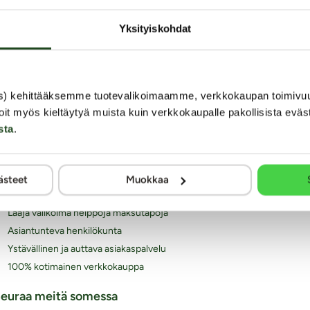
Yksityiskohdat
iksi juuri Kaalimato.com
s) kehittääksemme tuotevalikoimaamme, verkkokaupan toimivu
Laaja ja monipuolinen valikoima eroottisia tuotteita
oit myös kieltäytyä muista kuin verkkokaupalle pakollisista eväs
Arkisin ennen klo 14 tehdyt tilaukset lähetetään vielä
sta
.
samana päivänä
Aina huomaamaton paketti
Ilmainen toimitus yli 60€ tilauksiin
ästeet
Muokkaa
Paljon joustavia toimitustapoja alk. 0 €
Laaja valikoima helppoja maksutapoja
Asiantunteva henkilökunta
Ystävällinen ja auttava asiakaspalvelu
100% kotimainen verkkokauppa
euraa meitä somessa