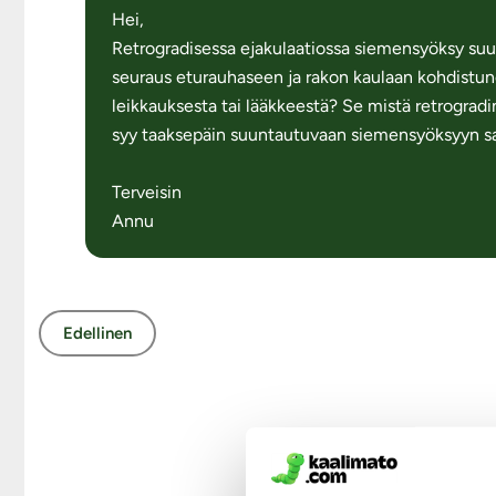
Hei,
Retrogradisessa ejakulaatiossa siemensyöksy suun
seuraus eturauhaseen ja rakon kaulaan kohdistune
leikkauksesta tai lääkkeestä? Se mistä retrogradi
syy taaksepäin suuntautuvaan siemensyöksyyn sa
Terveisin
Annu
Edellinen