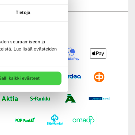
Tietoja
Modernit maksutavat
uden seuraamiseen ja
teistä. Lue lisää evästeiden
Salli kaikki evästeet