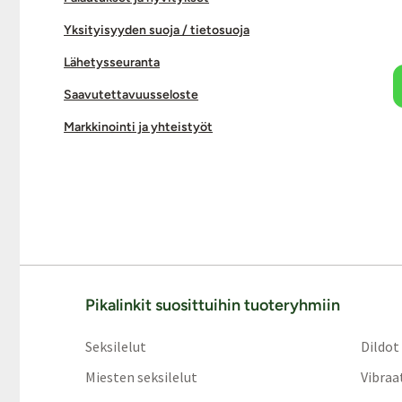
Yksityisyyden suoja / tietosuoja
Lähetysseuranta
Saavutettavuusseloste
Markkinointi ja yhteistyöt
Pikalinkit suosittuihin tuoteryhmiin
Seksilelut
Dildot
Miesten seksilelut
Vibraa