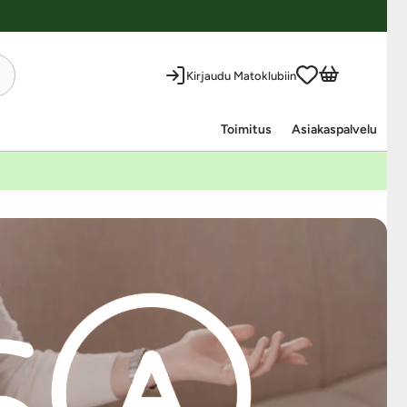
Kirjaudu Matoklubiin
Toimitus
Asiakaspalvelu