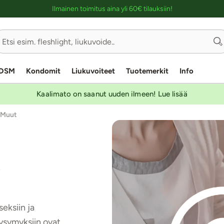
Ostoskassin kuvaus lukijalle
Ilmainen toimitus aina yli 60€ tilauksiin!
DSM
Kondomit
Liukuvoiteet
Tuotemerkit
Info
Kaalimato on saanut uuden ilmeen! Lue lisää
Muut
a
eksiin ja
Kysymyksiin ovat