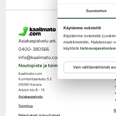
Suostumus
Käytämme evästeitä
M
Käytämme evästeitä (cookie
Asiakaspalvelu ark. 8 - 15
markkinointiin. Halutessasi v
käytöstä
tietosuojaselostee
0400-380566
info@kaalimato.com
Noutopiste ja toimisto
Vain välttämättömät ev
Kaalimato.com
Kumitehtaankatu 5 E
04260 Kerava
Arkisin klo 8 - 15
Asiakaspalvelu
Toimitus
S
Palautukset ja hyvitykset