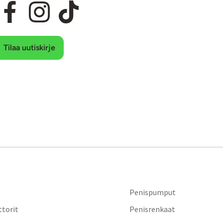
Tilaa uutiskirje
Penispumput
ttorit
Penisrenkaat