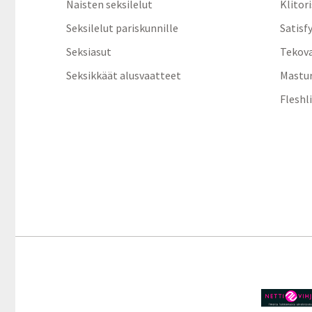
Naisten seksilelut
Klitor
Seksilelut pariskunnille
Satisf
Seksiasut
Tekov
Seksikkäät alusvaatteet
Mastur
Fleshl