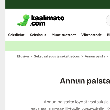
Seksilelut
Seksiasut
Muut tuotteet
Vibraattorit
B
Etusivu
Seksuaalisuus ja seksitietous
Annun palsta
Annun palst
Annun palstalta löydät vastauksia s
seksuaalisuuteen liittyviin kysymyksiin. 