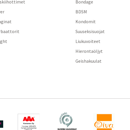
iskiihottimet
Bondage
yer
BDSM
aginat
Kondomit
baattorit
Suuseksisuojat
ight
Liukuvoiteet
Hierontaöljyt
Geishakuulat