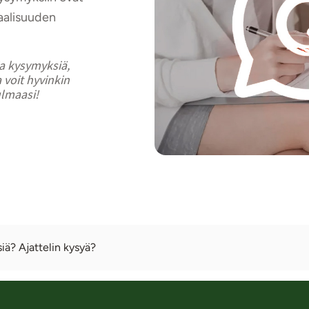
aalisuuden
ia kysymyksiä,
 voit hyvinkin
ulmaasi!
ä? Ajattelin kysyä?