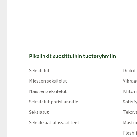
Pikalinkit suosittuihin tuoteryhmiin
Seksilelut
Dildot
Miesten seksilelut
Vibraa
Naisten seksilelut
Klitor
Seksilelut pariskunnille
Satisf
Seksiasut
Tekov
Seksikkäät alusvaatteet
Mastur
Fleshl