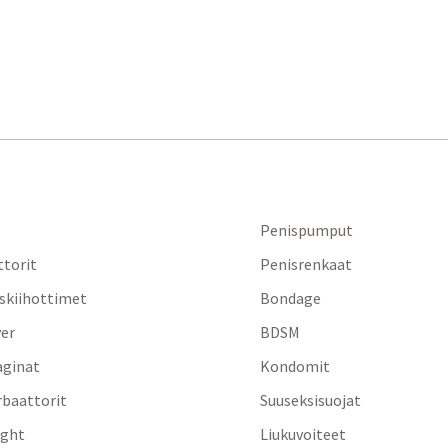
Penispumput
ttorit
Penisrenkaat
iskiihottimet
Bondage
yer
BDSM
aginat
Kondomit
baattorit
Suuseksisuojat
ight
Liukuvoiteet