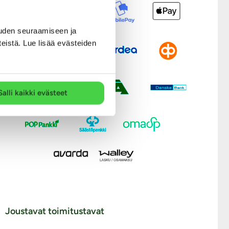
uden seuraamiseen ja
teistä. Lue lisää evästeiden
Salli kaikki evästeet
Joustavat toimitustavat