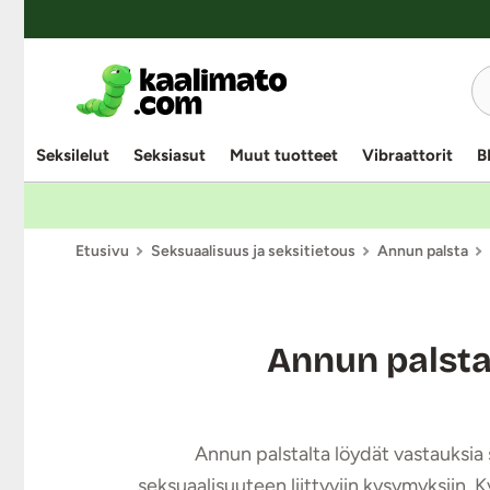
Seksilelut
Seksiasut
Muut tuotteet
Vibraattorit
B
Etusivu
Seksuaalisuus ja seksitietous
Annun palsta
Annun palst
Annun palstalta löydät vastauksia s
seksuaalisuuteen liittyviin kysymyksiin. 