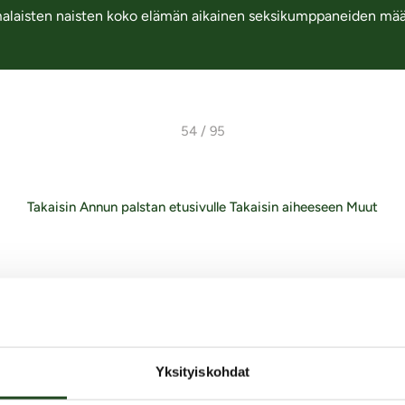
sten naisten koko elämän aikainen seksikumppaneiden määrä o
54 / 95
Takaisin Annun palstan etusivulle
Takaisin aiheeseen Muut
iksi juuri Kaalimato.com
Yksityiskohdat