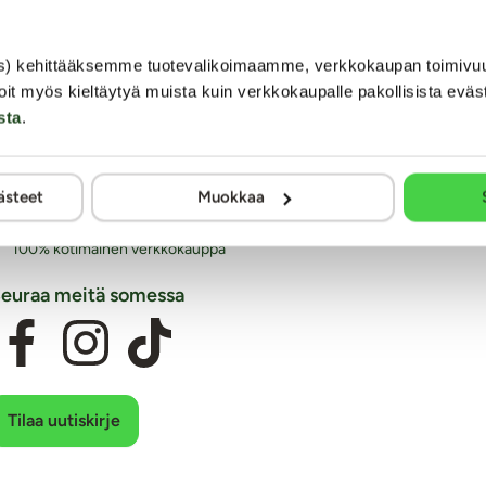
Laaja ja monipuolinen valikoima eroottisia tuotteita
Arkisin ennen klo 14 tehdyt tilaukset lähetetään vielä
samana päivänä
s) kehittääksemme tuotevalikoimaamme, verkkokaupan toimivu
Aina huomaamaton paketti
oit myös kieltäytyä muista kuin verkkokaupalle pakollisista eväs
Ilmainen toimitus yli 60€ tilauksiin
sta
.
Paljon joustavia toimitustapoja alk. 0 €
Laaja valikoima helppoja maksutapoja
Asiantunteva henkilökunta
ästeet
Muokkaa
Ystävällinen ja auttava asiakaspalvelu
100% kotimainen verkkokauppa
euraa meitä somessa
Tilaa uutiskirje