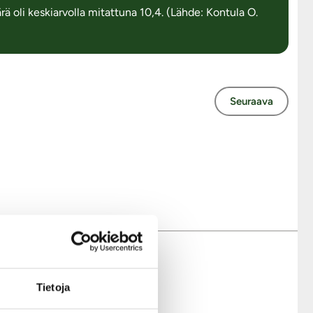
li keskiarvolla mitattuna 10,4. (Lähde: Kontula O.
Seuraava
Modernit maksutavat
Tietoja