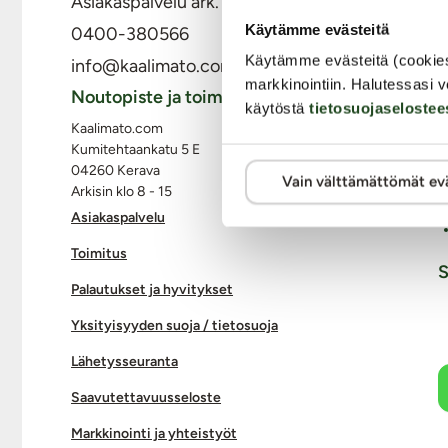
Asiakaspalvelu ark. 8 - 15
Käytämme evästeitä
0400-380566
Käytämme evästeitä (cookie
info@kaalimato.com
markkinointiin. Halutessasi v
Noutopiste ja toimisto
käytöstä
tietosuojaselostee
Kaalimato.com
Kumitehtaankatu 5 E
04260 Kerava
Vain välttämättömät ev
Arkisin klo 8 - 15
Asiakaspalvelu
Toimitus
S
Palautukset ja hyvitykset
Yksityisyyden suoja / tietosuoja
Lähetysseuranta
Saavutettavuusseloste
Markkinointi ja yhteistyöt