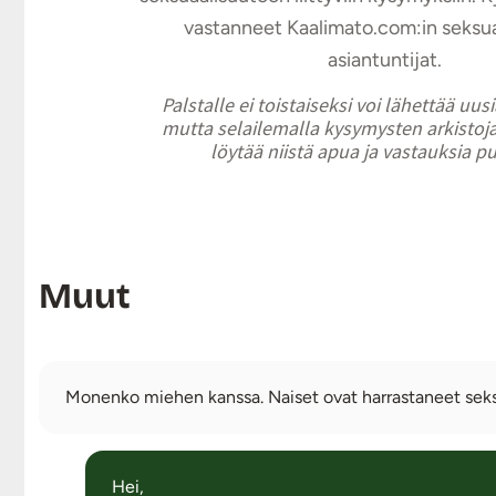
vastanneet Kaalimato.com:in seksu
asiantuntijat.
Palstalle ei toistaiseksi voi lähettää uus
mutta selailemalla kysymysten arkistoja
löytää niistä apua ja vastauksia p
Muut
Monenko miehen kanssa. Naiset ovat harrastaneet seksi
Hei,