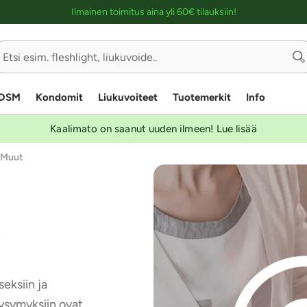
Ostoskassin kuvaus lukijalle
Ilmainen toimitus aina yli 60€ tilauksiin!
DSM
Kondomit
Liukuvoiteet
Tuotemerkit
Info
Kaalimato on saanut uuden ilmeen! Lue lisää
Muut
a
eksiin ja
Kysymyksiin ovat