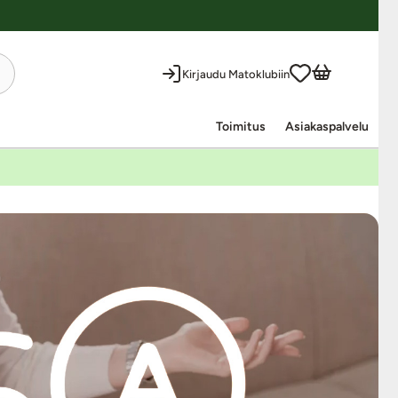
Kirjaudu Matoklubiin
Toimitus
Asiakaspalvelu