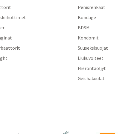
ttorit
Penisrenkaat
iskiihottimet
Bondage
yer
BDSM
aginat
Kondomit
baattorit
Suuseksisuojat
ight
Liukuvoiteet
Hierontaöljyt
Geishakuulat