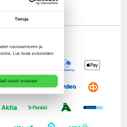
Tietoja
uden seuraamiseen ja
Modernit maksutavat
teistä. Lue lisää evästeiden
Salli kaikki evästeet