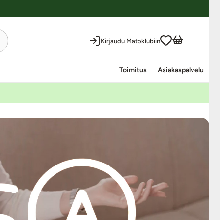
Kirjaudu Matoklubiin
Toimitus
Asiakaspalvelu