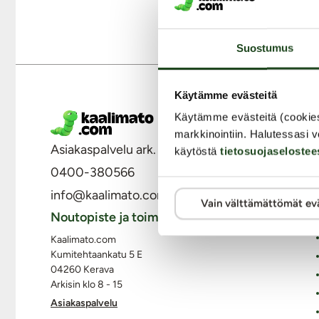
Suostumus
Käytämme evästeitä
Käytämme evästeitä (cookie
M
markkinointiin. Halutessasi v
Asiakaspalvelu ark. 8 - 15
käytöstä
tietosuojaselostee
0400-380566
info@kaalimato.com
Vain välttämättömät ev
Noutopiste ja toimisto
Kaalimato.com
Kumitehtaankatu 5 E
04260 Kerava
Arkisin klo 8 - 15
Asiakaspalvelu