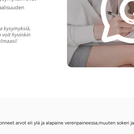
aalisuuden
ia kysymyksiä,
 voit hyvinkin
ulmaasi!
onneet arvot eli ylä ja alapaine verenpaineessa,muuten sokeri ja