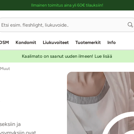
Ostoskassin kuvaus lukijalle
Ilmainen toimitus aina yli 60€ tilauksiin!
DSM
Kondomit
Liukuvoiteet
Tuotemerkit
Info
Kaalimato on saanut uuden ilmeen! Lue lisää
Muut
a
eksiin ja
Kysymyksiin ovat