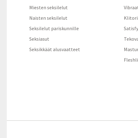
Miesten seksilelut
Vibraa
Naisten seksilelut
Klitor
Seksilelut pariskunnille
Satisf
Seksiasut
Tekov
Seksikkäät alusvaatteet
Mastur
Fleshl