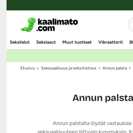
Seksilelut
Seksiasut
Muut tuotteet
Vibraattorit
B
Etusivu
Seksuaalisuus ja seksitietous
Annun palsta
Annun palst
Annun palstalta löydät vastauksia s
seksuaalisuuteen liittyviin kysymyksiin. 