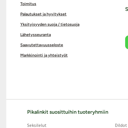
Toimitus
S
Palautukset ja hyvitykset
Yksityisyyden suoja / tietosuoja
Lähetysseuranta
Saavutettavuusseloste
Markkinointi ja yhteistyöt
Pikalinkit suosittuihin tuoteryhmiin
Seksilelut
Dildot