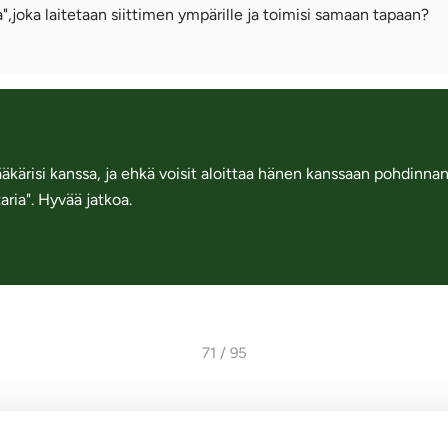
",joka laitetaan siittimen ympärille ja toimisi samaan tapaan?
äkärisi kanssa, ja ehkä voisit aloittaa hänen kanssaan pohdinnan 
ria". Hyvää jatkoa.
71 / 95
Takaisin Annun palstan etusivulle
Takaisin aiheeseen Muut