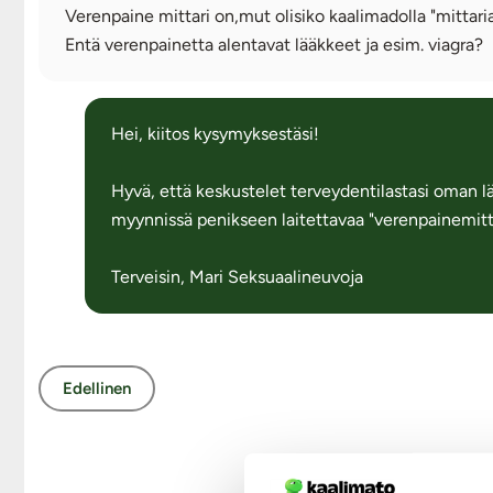
Verenpaine mittari on,mut olisiko kaalimadolla "mittaria
Hei, kiitos kysymyksestäsi!
Hyvä, että keskustelet terveydentilastasi oman lä
myynnissä penikseen laitettavaa "verenpainemitta
Terveisin, Mari Seksuaalineuvoja
Edellinen