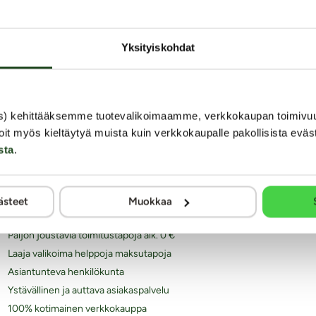
Yksityiskohdat
s) kehittääksemme tuotevalikoimaamme, verkkokaupan toimivu
iksi juuri Kaalimato.com
oit myös kieltäytyä muista kuin verkkokaupalle pakollisista eväs
Laaja ja monipuolinen valikoima eroottisia tuotteita
sta
.
Arkisin ennen klo 14 tehdyt tilaukset lähetetään vielä
samana päivänä
Aina huomaamaton paketti
ästeet
Muokkaa
Ilmainen toimitus yli 60€ tilauksiin
Paljon joustavia toimitustapoja alk. 0 €
Laaja valikoima helppoja maksutapoja
Asiantunteva henkilökunta
Ystävällinen ja auttava asiakaspalvelu
100% kotimainen verkkokauppa