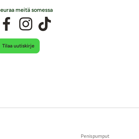
euraa meitä somessa
Tilaa uutiskirje
Penispumput