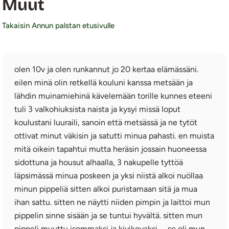
Muut
Takaisin Annun palstan etusivulle
olen 10v ja olen runkannut jo 20 kertaa elämässäni.
eilen minä olin retkellä kouluni kanssa metsään ja
lähdin muinamiehinä kävelemään torille kunnes eteeni
tuli 3 valkohiuksista naista ja kysyi missä loput
koulustani luuraili, sanoin että metsässä ja ne tytöt
ottivat minut väkisin ja satutti minua pahasti. en muista
mitä oikein tapahtui mutta heräsin jossain huoneessa
sidottuna ja housut alhaalla, 3 nakupelle tyttöä
läpsimässä minua poskeen ja yksi niistä alkoi nuöllaa
minun pippeliä sitten alkoi puristamaan sitä ja mua
ihan sattu. sitten ne näytti niiden pimpin ja laittoi mun
pippelin sinne sisään ja se tuntui hyvältä. sitten mun
pippeli muuttu isommaksi ja kivikovaksi. ... se oli mun