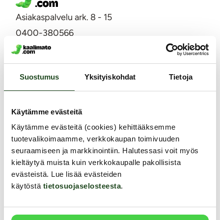
Asiakaspalvelu ark. 8 - 15
0400-380566
info@kaalimato.com
Noutopiste ja toimisto
Suostumus
Yksityiskohdat
Tietoja
Kaalimato.com
Kumitehtaankatu 5 E
04260 Kerava
Arkisin klo 8 - 15
Käytämme evästeitä
Asiakaspalvelu
Käytämme evästeitä (cookies) kehittääksemme
tuotevalikoimaamme, verkkokaupan toimivuuden
Toimitus
seuraamiseen ja markkinointiin. Halutessasi voit myös
Palautukset ja hyvitykset
kieltäytyä muista kuin verkkokaupalle pakollisista
evästeistä. Lue lisää evästeiden
Yksityisyyden suoja / tietosuoja
käytöstä
tietosuojaselosteesta
.
Lähetysseuranta
Saavutettavuusseloste