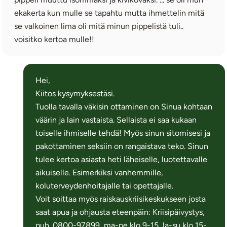
ekakerta kun mulle se tapahtu mutta ihmettelin mitä
se valkoinen lima oli mitä minun pippelistä tuli..
voisitko kertoa mulle!!
Hei,
Kiitos kysymyksestäsi.
Tuolla tavalla väkisin ottaminen on Sinua kohtaan
väärin ja lain vastaista. Sellaista ei saa kukaan
toiselle ihmiselle tehdä! Myös sinun sitomisesi ja
pakottaminen seksiin on rangaistava teko. Sinun
tulee kertoa asiasta heti läheiselle, luotettavalle
aikuiselle. Esimerkiksi vanhemmille,
koluterveydenhoitajalle tai opettajalle.
Voit soittaa myös raiskauskriisikeskukseen josta
saat apua ja ohjausta eteenpäin: Kriisipäivystys,
puh. 0800-97899, ma-pe klo 9-15, la-su klo 15-