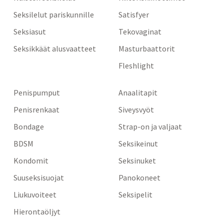
Seksilelut pariskunnille
Satisfyer
Seksiasut
Tekovaginat
Seksikkäät alusvaatteet
Masturbaattorit
Fleshlight
Penispumput
Anaalitapit
Penisrenkaat
Siveysvyöt
Bondage
Strap-on ja valjaat
BDSM
Seksikeinut
Kondomit
Seksinuket
Suuseksisuojat
Panokoneet
Liukuvoiteet
Seksipelit
Hierontaöljyt