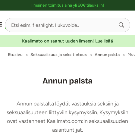
Ostoskassin kuvaus lukijalle
Ilmainen toimitus aina yli 60€ tilauksiin!
Kaalimato on saanut uuden ilmeen! Lue lisää
Mu
Etusivu
Seksuaalisuus ja seksitietous
Annun palsta
Annun palsta
Annun palstalta löydät vastauksia seksiin ja
seksuaalisuuteen liittyviin kysymyksiin. Kysymyksiin
ovat vastanneet Kaalimato.com:in seksuaalisuuden
asiantuntijat.