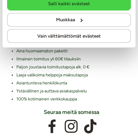
Salli kaikki evästeet
Markkinointi ja yhteistyöt
Miksi juuri Kaalimato.com
Muokkaa
Laaja ja monipuolinen valikoima eroottisia tuotteita
Vain välttämättömät evästeet
Arkisin ennen klo 14 tehdyt tilaukset lähetetään vielä samana
päivänä
Aina huomaamaton paketti
Ilmainen toimitus yli 60€ tilauksiin
Paljon joustavia toimitustapoja alk. 0 €
Laaja valikoima helppoja maksutapoja
Asiantunteva henkilökunta
Ystävällinen ja auttava asiakaspalvelu
100% kotimainen verkkokauppa
Seuraa meitä somessa