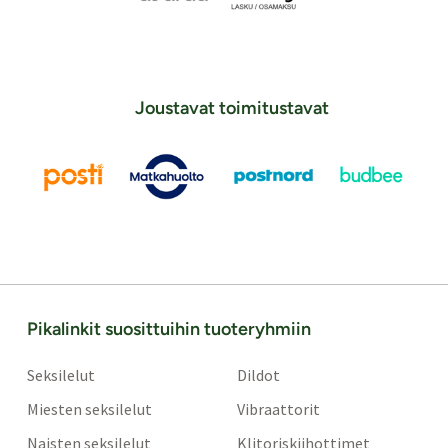
Joustavat toimitustavat
Pikalinkit suosittuihin tuoteryhmiin
Seksilelut
Dildot
Miesten seksilelut
Vibraattorit
Naisten seksilelut
Klitoriskiihottimet