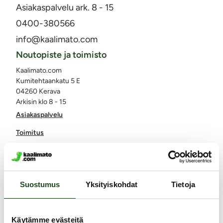
Asiakaspalvelu ark. 8 - 15
0400-380566
info@kaalimato.com
Noutopiste ja toimisto
Kaalimato.com
Kumitehtaankatu 5 E
04260 Kerava
Arkisin klo 8 - 15
Asiakaspalvelu
Toimitus
Palautukset ja hyvitykset
Yksityisyyden suoja / tietosuoja
Suostumus
Yksityiskohdat
Tietoja
Lähetysseuranta
Saavutettavuusseloste
Käytämme evästeitä
Markkinointi ja yhteistyöt