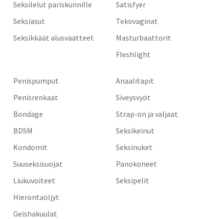
Seksilelut pariskunnille
Satisfyer
Seksiasut
Tekovaginat
Seksikkäät alusvaatteet
Masturbaattorit
Fleshlight
Penispumput
Anaalitapit
Penisrenkaat
Siveysvyöt
Bondage
Strap-on ja valjaat
BDSM
Seksikeinut
Kondomit
Seksinuket
Suuseksisuojat
Panokoneet
Liukuvoiteet
Seksipelit
Hierontaöljyt
Geishakuulat