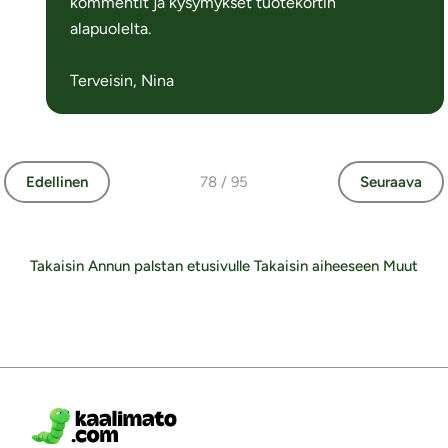
kommentit ja kysymykset tuotekortin
alapuolelta.
Terveisin, Nina
Edellinen
78 / 95
Seuraava
Takaisin Annun palstan etusivulle
Takaisin aiheeseen Muut