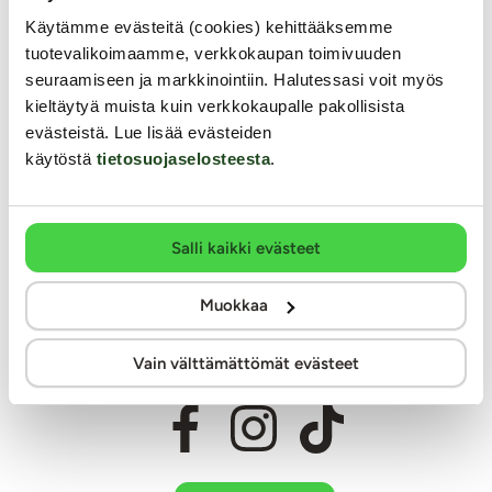
Käytämme evästeitä (cookies) kehittääksemme
Miksi juuri Kaalimato.com
tuotevalikoimaamme, verkkokaupan toimivuuden
Laaja ja monipuolinen valikoima eroottisia tuotteita
seuraamiseen ja markkinointiin. Halutessasi voit myös
kieltäytyä muista kuin verkkokaupalle pakollisista
Arkisin ennen klo 14 tehdyt tilaukset lähetetään vielä samana
päivänä
evästeistä. Lue lisää evästeiden
käytöstä
tietosuojaselosteesta
.
Aina huomaamaton paketti
Ilmainen toimitus yli 60€ tilauksiin
Paljon joustavia toimitustapoja alk. 0 €
Laaja valikoima helppoja maksutapoja
Salli kaikki evästeet
Asiantunteva henkilökunta
Ystävällinen ja auttava asiakaspalvelu
Muokkaa
100% kotimainen verkkokauppa
Vain välttämättömät evästeet
Seuraa meitä somessa