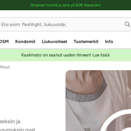
Ostoskassin kuvaus lukijalle
Ilmainen toimitus aina yli 60€ tilauksiin!
DSM
Kondomit
Liukuvoiteet
Tuotemerkit
Info
Kaalimato on saanut uuden ilmeen! Lue lisää
Muut
a
eksiin ja
Kysymyksiin ovat