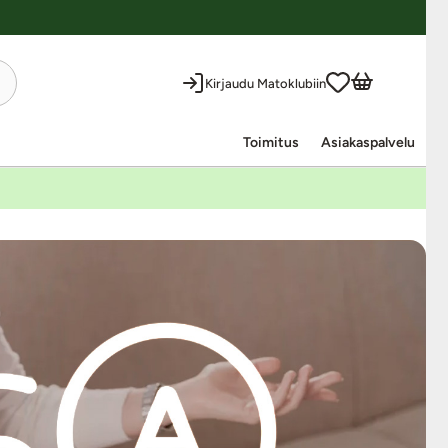
Kirjaudu Matoklubiin
Toimitus
Asiakaspalvelu