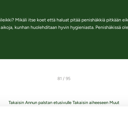
ki? Mikäli itse koet että haluat pitää penishäkkiä pitkään eikä 
 aikoja, kunhan huolehditaan hyvin hygieniasta. Penishäkissä olev
81 / 95
Takaisin Annun palstan etusivulle
Takaisin aiheeseen Muut