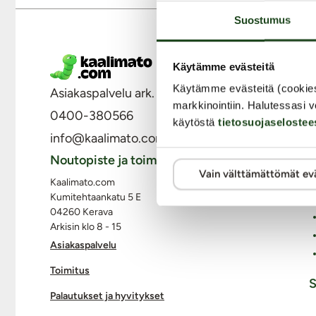
Suostumus
M
Käytämme evästeitä
Käytämme evästeitä (cookie
Asiakaspalvelu ark. 8 - 15
markkinointiin. Halutessasi v
0400-380566
käytöstä
tietosuojaselostee
info@kaalimato.com
Noutopiste ja toimisto
Vain välttämättömät ev
Kaalimato.com
Kumitehtaankatu 5 E
04260 Kerava
Arkisin klo 8 - 15
Asiakaspalvelu
Toimitus
S
Palautukset ja hyvitykset