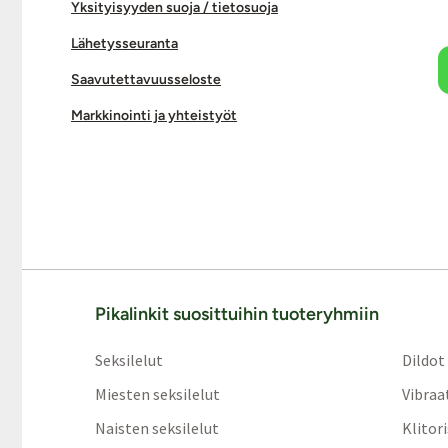
Yksityisyyden suoja / tietosuoja
Lähetysseuranta
Saavutettavuusseloste
Markkinointi ja yhteistyöt
Pikalinkit suosittuihin tuoteryhmiin
Seksilelut
Dildot
Miesten seksilelut
Vibraa
Naisten seksilelut
Klitor