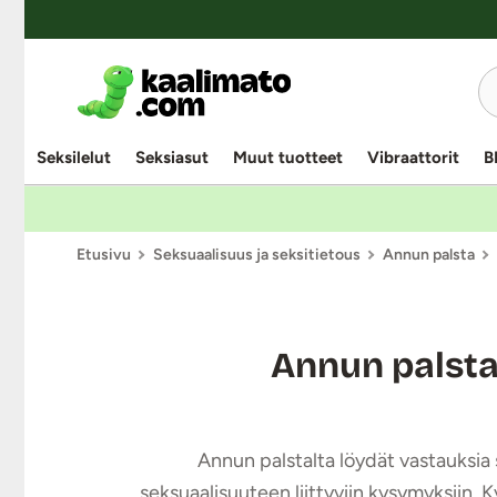
Seksilelut
Seksiasut
Muut tuotteet
Vibraattorit
B
Etusivu
Seksuaalisuus ja seksitietous
Annun palsta
Annun palst
Annun palstalta löydät vastauksia s
seksuaalisuuteen liittyviin kysymyksiin. 