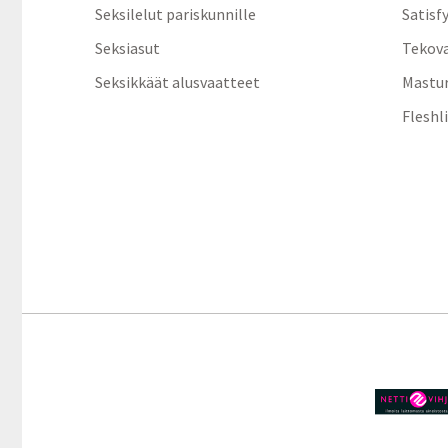
Seksilelut pariskunnille
Satisf
Seksiasut
Tekov
Seksikkäät alusvaatteet
Mastur
Fleshl