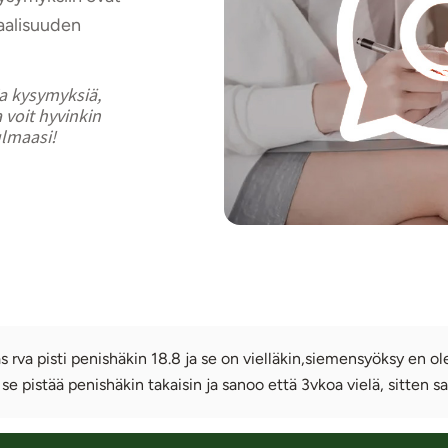
aalisuuden
ia kysymyksiä,
 voit hyvinkin
ulmaasi!
s rva pisti penishäkin 18.8 ja se on vielläkin,siemensyöksy en o
, se pistää penishäkin takaisin ja sanoo että 3vkoa vielä, sitten 