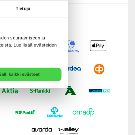
Tietoja
Modernit maksutavat
uden seuraamiseen ja
teistä. Lue lisää evästeiden
Salli kaikki evästeet