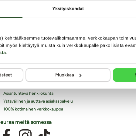
Yksityiskohdat
iksi juuri Kaalimato.com
s) kehittääksemme tuotevalikoimaamme, verkkokaupan toimivu
Laaja ja monipuolinen valikoima eroottisia tuotteita
oit myös kieltäytyä muista kuin verkkokaupalle pakollisista eväs
Arkisin ennen klo 14 tehdyt tilaukset lähetetään vielä
sta
.
samana päivänä
Aina huomaamaton paketti
Ilmainen toimitus yli 60€ tilauksiin
ästeet
Muokkaa
Paljon joustavia toimitustapoja alk. 0 €
Laaja valikoima helppoja maksutapoja
Asiantunteva henkilökunta
Ystävällinen ja auttava asiakaspalvelu
100% kotimainen verkkokauppa
euraa meitä somessa