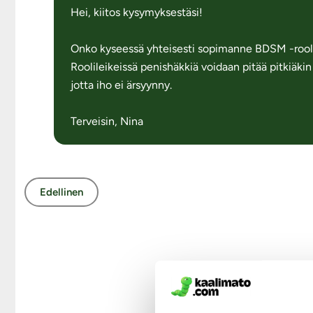
Hei, kiitos kysymyksestäsi!
Onko kyseessä yhteisesti sopimanne BDSM -roolileik
Roolileikeissä penishäkkiä voidaan pitää pitkiäkin
jotta iho ei ärsyynny.
Terveisin, Nina
Edellinen