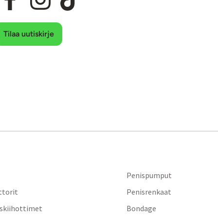
Tilaa uutiskirje
Penispumput
ttorit
Penisrenkaat
iskiihottimet
Bondage