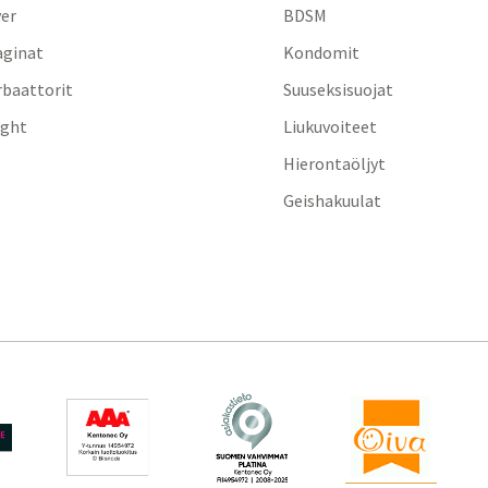
yer
BDSM
aginat
Kondomit
baattorit
Suuseksisuojat
ight
Liukuvoiteet
Hierontaöljyt
Geishakuulat