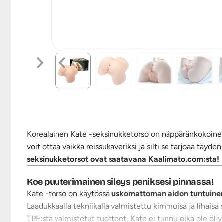
Korealainen Kate -seksinukketorso on näppäränkokoinen 
voit ottaa vaikka reissukaveriksi ja silti se tarjoaa täy
seksinukketorsot ovat saatavana Kaalimato.com:sta!
Koe puuterimainen sileys peniksesi pinnassa!
Kate -torso on käytössä
uskomattoman aidon tuntuinen
Laadukkaalla tekniikalla valmistettu kimmoisa ja lihais
TPE:sta valmistetut tuotteet, Kate ei tunnu eikä ole öljy