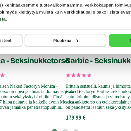
s) kehittääksemme tuotevalikoimaamme, verkkokaupan toimivu
 huomaamattomuutta.
oit myös kieltäytyä muista kuin verkkokaupalle pakollisista eväs
sta
.
telä-Korean laajempaa tuotesuunnittelukulttuuria.
ästeet
Muokkaa
asi erotiikkavälineille tarkoitetulla puhdistusaineella. Kuivaa 
ory
Naked Factory
ateriaali pysyy hyvänä. Pese puuteri pois ennen seuraavaa käyttö
y pölyltä ja lialta suojassa. Mukana myös liukuvoide sekä hoitopu
a - Seksinukketorso
Barbie - Seksinuk
laisen Naked Factoryn Monica -
Erittäin sensuelli, kaunis ja himoit
orso on upea ja ahnas taidonnäyte, jossa on
Naked Factoryn Barbie -seksinukke
laatuun sekä yksityiskohtiin. Tämä
laatu, toiminnallisuus ja viimeistel
 7 kiloa painava ja kaikelle avoin Monica -
seksinukketorso on eteläkorealainen
pivan jämäkkä penetraatiopuuhiin...
on panostettu laatuun sekä yksityisk
179.99 €