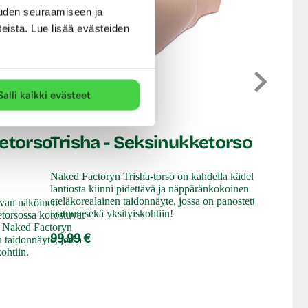
uden seuraamiseen ja
teistä. Lue lisää evästeiden
Tamashii
Salli kaikki evästeet
tuote nukkaamattomalla
Girl in
Naked Factory
kertaa.
Tekova
uteri.
ketorso
Trisha - Seksinukketorso
Naked Factoryn Trisha-torso on kahdella kädellä
Manga-aiheen
lantiosta kiinni pidettävä ja näppäränkokoinen
tuntuinen Ta
eteläkorealainen taidonnäyte, jossa on panostettu
tavan näköinen
pehmeästä ja 
laatuun sekä yksityiskohtiin!
torsossa korostuvat
voidaan käytt
y. Naked Factoryn
99.99 €
läimäytellä, 
 taidonnäyte, jossa
ohtiin.
99.99 €