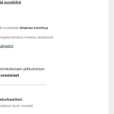
ää suosikiksi
le tuotteelle
ilmainen toimitus
nopea toimitus omasta varastosta
isätiedot
aktinkokoisen pikkutorson
orealaiset
turbaattori.
vastoin kuin monet