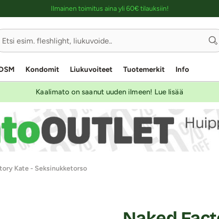
Ostoskassin kuvaus lukijalle
Ilmainen toimitus aina yli 60€ tilauksiin!
DSM
Kondomit
Liukuvoiteet
Tuotemerkit
Info
Kaalimato on saanut uuden ilmeen! Lue lisää
tory Kate - Seksinukketorso
Naked Facto