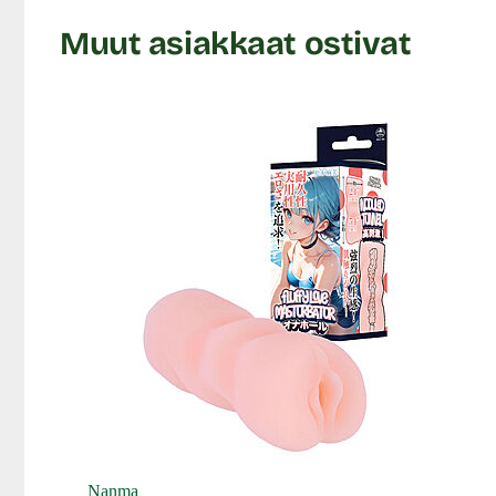
Väri: Vaalea
Muut asiakkaat ostivat
Liukuvoide 100 ml, ainesosat (ingredients): Water, 
Rosa Extract, Paeonia Suffruticosa Root Extract, Gly
Ethylhexylglycerin, Disodium EDTA
Hoitopuuteri, ainesosat (ingredients): Maissitärkkel
Lähetyspaketin koko: jopa noin 58 x 38 x 48 cm.
HU
Lähetyksen paino: ~ 4 kg
Nanma