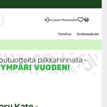
Kirjaudu Matoklubiin
Toimitus
Asiakaspalvelu
ry Kate -