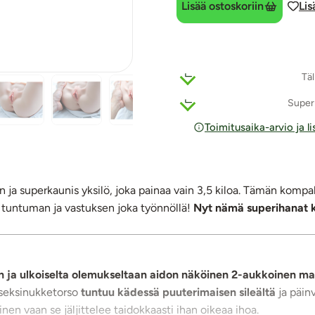
Lisää ostoskoriin
Lis
Täl
Super
Toimitusaika-arvio ja l
ja superkaunis yksilö, joka painaa vain 3,5 kiloa. Tämän komp
den tuntuman ja vastuksen joka työnnöllä!
Nyt nämä superihanat k
 ja ulkoiselta olemukseltaan aidon näköinen 2-aukkoinen mas
a seksinukketorso
tuntuu kädessä puuterimaisen sileältä
ja päin
inen vaan se jäljittelee taidokkaasti ihan oikeaa ihoa.