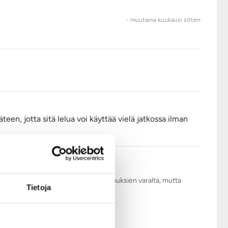
- muutama kuukausi sitten
een, jotta sitä lelua voi käyttää vielä jatkossa ilman
.com tarkistaa kaikki arviot asiattomuuksien varalta, mutta
Tietoja