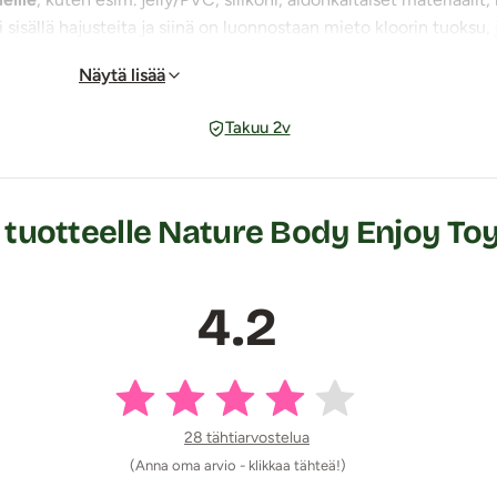
ei sisällä hajusteita ja siinä on luonnostaan mieto kloorin tuoksu, 
riiniä.
Näytä lisää
Takuu 2v
uihkuta puhdistusainetta puhdistettavalle pinnalle tai iholle ja
0 sek. kuluttua.
tuotteelle Nature Body Enjoy Toy
a ja sähköstä. Sisältää aktiivista klooria, joka on muodostettu n
ppo (HCIO) ja natriumhypokloriitti (NaCIO) 0,2 g / l. Lisätty pie
4.2
28 tähtiarvostelua
(Anna oma arvio - klikkaa tähteä!)