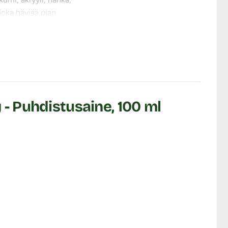
joka häviää pian.
 anna kuivua. Halutessasi
 - Puhdistusaine, 100 ml
atriumkloridista
ni määrä glyseriiniä.