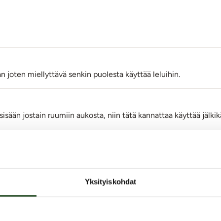
 joten miellyttävä senkin puolesta käyttää leluihin.
ään jostain ruumiin aukosta, niin tätä kannattaa käyttää jälkikät
mia. Arviointi tapahtuu nimimerkillä yksityisyyden suojaamiseksi. Kaalimato
Yksityiskohdat
muuten kaikki julkaistaan sellaisenaan.