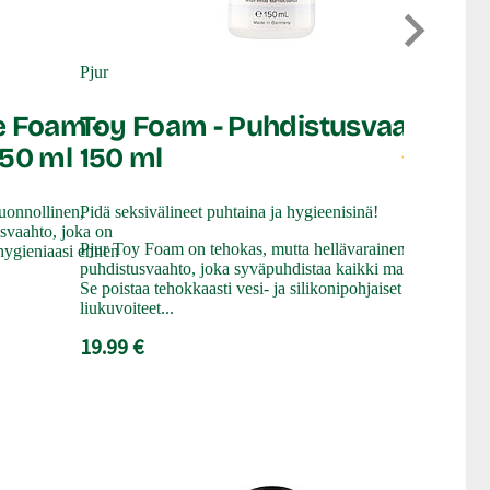
Teazers
3 in 1
Pjur
e Foam -
Toy Foam - Puhdistusvaahto,
150 ml
150 ml
Testiry
Teazersin 3 
uonnollinen,
Pidä seksivälineet puhtaina ja hygieenisinä!
näyttävä vibr
usvaahto, joka on
ja klitoriski
Pjur Toy Foam on tehokas, mutta hellävarainen
ihygieniaasi ennen
Monitoimivib
puhdistusvaahto, joka syväpuhdistaa kaikki materiaalit.
kokonaisvalt
Se poistaa tehokkaasti vesi- ja silikonipohjaiset
klitorikseen
liukuvoiteet...
alueisiin.
19.99 €
75.99 €