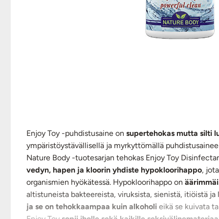
Enjoy Toy -puhdistusaine on
supertehokas mutta silti l
ympäristöystävällisellä ja myrkyttömällä puhdistusaineell
Nature Body -tuotesarjan tehokas Enjoy Toy Disinfectan
vedyn, hapen ja kloorin yhdiste hypokloorihappo
, jo
organismien hyökätessä. Hypokloorihappo on
äärimmäis
altistuneista bakteereista, viruksista, sienistä, itiöistä
ja se on tehokkaampaa kuin alkoholi
eikä se kuivata t
Enjoy Toy
sopii iholle sekä kaikille seksivälinemateriaal