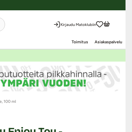
Kirjaudu Matoklubiin
Toimitus
Asiakaspalvelu
e, 100 ml
 Enjoy Toy -