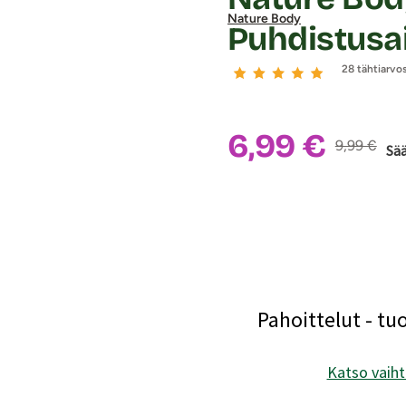
Nature Body
Puhdistusai
28 tähtiarvo
Alennushin
6,99 €
Normaalihi
9,99 €
Sä
Pahoittelut - tu
Katso vaiht