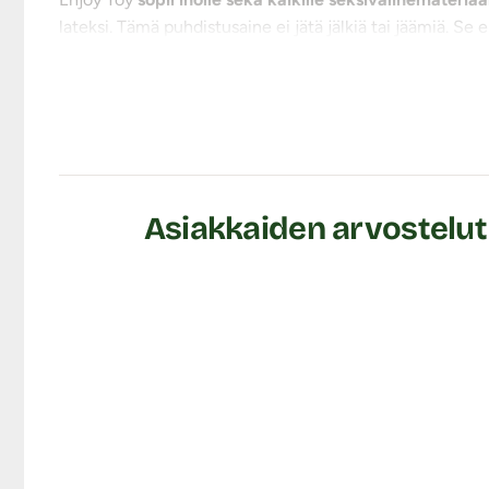
lateksi. Tämä puhdistusaine ei jätä jälkiä tai jäämiä. Se 
Aineeseen on lisätty pieni määrä ihoa kosteuttavaa glyse
Käyttöohje:
Kätevää ja hygieenistä spray-pulloa on helppo käyttää. S
voit pyyhkiä ylimääräisen aineen pois paperipyyhkeellä 3
Tuotetiedot:
Asiakkaiden arvostelut 
Koko: 100 ml
Ainesosat (ingredients): Valmistettu vedestä, suolast
elektrolyysin avulla. Vaikuttavat aineet: Hypoklooriha
Lähetyspaketin koko: 20 x 11 x 9 cm
Lähetyksen paino: ~ 0.5 kg