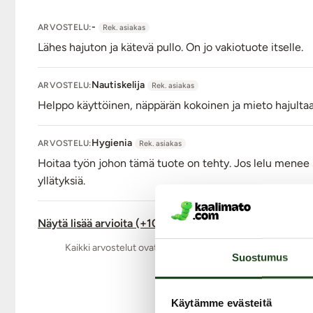
-
ARVOSTELU:
Rek. asiakas
Lähes hajuton ja kätevä pullo. On jo vakiotuote itselle.
Nautiskelija
ARVOSTELU:
Rek. asiakas
Helppo käyttöinen, näppärän kokoinen ja mieto hajultaan
Hygienia
ARVOSTELU:
Rek. asiakas
Hoitaa työn johon tämä tuote on tehty. Jos lelu menee sis
yllätyksiä.
Näytä lisää arvioita (+10)
Kaikki arvostelut ovat aitoja ja oikeiden asiakkaiden anta
Suostumus
Käytämme evästeitä