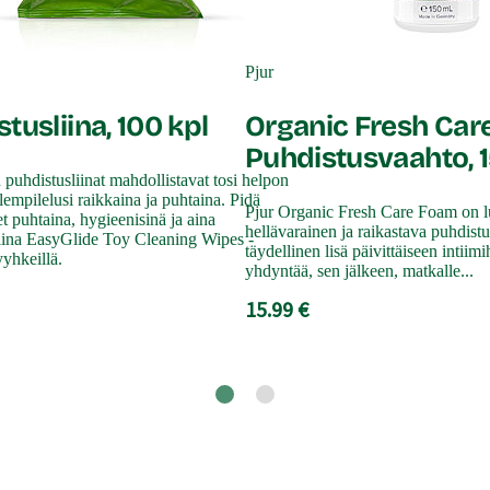
Pjur
tusliina, 100 kpl
Organic Fresh Car
Puhdistusvaahto, 
puhdistusliinat mahdollistavat tosi helpon
 lempilelusi raikkaina ja puhtaina. Pidä
Pjur Organic Fresh Care Foam on l
et puhtaina, hygieenisinä ja aina
hellävarainen ja raikastava puhdist
iina EasyGlide Toy Cleaning Wipes -
täydellinen lisä päivittäiseen intiim
yhkeillä.
yhdyntää, sen jälkeen, matkalle...
15.99 €