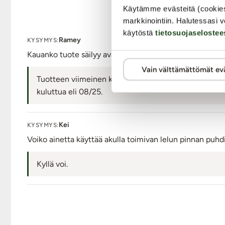
Kysymyksiä
Käytämme evästeitä (cookie
markkinointiin. Halutessasi v
käytöstä
tietosuojaselostee
Ramey
KYSYMYS:
Kauanko tuote säilyy avattuna?
Vain välttämättömät ev
Tuotteen viimeinen käyttöpäivä on merkitty tuotteen
kuluttua eli 08/25.
Kei
KYSYMYS:
Voiko ainetta käyttää akulla toimivan lelun pinnan puh
Kyllä voi.