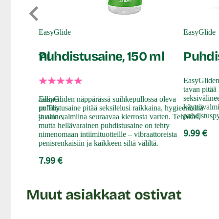
EasyGlide
EasyGlide
e, 100 ml
Puhdistusaine, 150 ml
Puhdis
EasyGliden 
tavan pitää
seksiväline
on ja ihoystävällinen
EasyGliden näppärässä suihkepullossa oleva
käyttövalm
ivälineille. Pjur Toy
puhdistusaine pitää seksilelusi raikkaina, hygieenisinä
puhdistuspy
rainen puhdistusaine,
ja aina valmiina seuraavaa kierrosta varten. Tehokas,
iaaleille.
mutta hellävarainen puhdistusaine on tehty
9.99 €
nimenomaan intiimituotteille – vibraattoreista
penisrenkaisiin ja kaikkeen siltä väliltä.
7.99 €
Muut asiakkaat ostivat