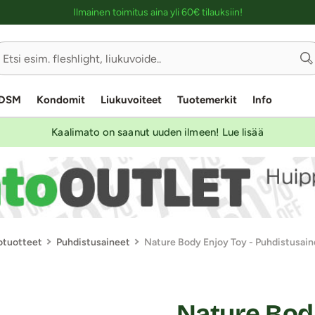
Ostoskassin kuvaus lukijalle
Ilmainen toimitus aina yli 60€ tilauksiin!
DSM
Kondomit
Liukuvoiteet
Tuotemerkit
Info
Kaalimato on saanut uuden ilmeen! Lue lisää
totuotteet
Puhdistusaineet
Nature Body Enjoy Toy - Puhdistusain
Nature Body