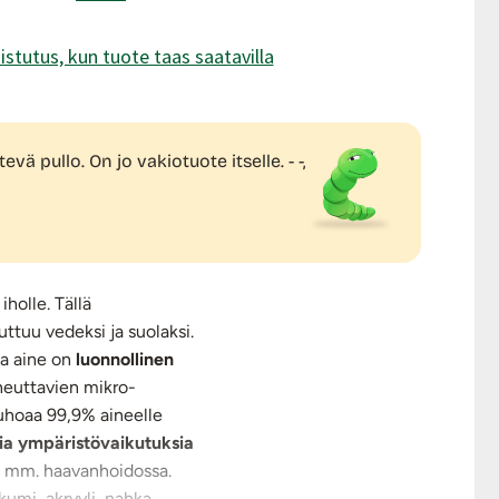
istutus, kun tuote taas saatavilla
vä pullo. On jo vakiotuote itselle. - -,
iholle. Tällä
uttuu vedeksi ja suolaksi.
va aine on
luonnollinen
iheuttavien mikro-
tuhoaa 99,9% aineelle
isia ympäristövaikutuksia
än mm. haavanhoidossa.
 kumi, akryyli, nahka,