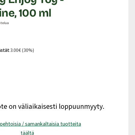
ne, 100 ml
stelua
ta:
nta:
ästät
3.00€ (30%)
ote on väliaikaisesti loppuunmyyty.
oehtoisia / samankaltaisia tuotteita
täältä