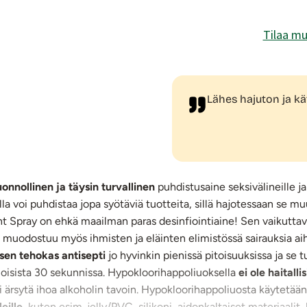
Tilaa mu
Lähes hajuton ja käte
uonnollinen ja täysin turvallinen
puhdistusaine seksivälineille ja 
a voi puhdistaa jopa syötäviä tuotteita, sillä hajotessaan se mu
t Spray on ehkä maailman paras desinfiointiaine! Sen vaikutta
ta muodostuu myös ihmisten ja eläinten elimistössä sairauksia a
en tehokas antisepti
jo hyvinkin pienissä pitoisuuksissa ja se 
 ja loisista 30 sekunnissa. Hypokloorihappoliuoksella
ei ole haitall
ai ärsytä ihoa alkoholin tavoin. Hypokloorihappoliuosta käytetä
eille
, kuten esim. jelly/PVC, silikoni, aidonkaltaiset materiaalit,