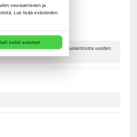
ine, 100 ml
uden seuraamiseen ja
teistä. Lue lisää evästeiden
Salli kaikki evästeet
 viimeinen käyttöpäivä on noin puolentoista vuoden