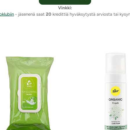
Vinkki:
oklubiin
- jäsenenä saat
20
kredittiä hyväksytystä arviosta tai kys