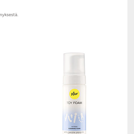
ymyksestä.
YKSINOIKEU