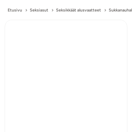
Etusivu
Seksiasut
Seksikkäät alusvaatteet
Sukkanauhali