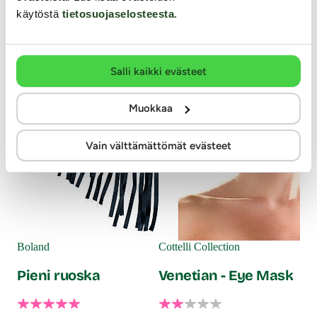
käytöstä
tietosuojaselosteesta
.
Salli kaikki evästeet
Muokkaa
Vain välttämättömät evästeet
Pas
Si
Boland
Cottelli Collection
Pieni ruoska
Venetian - Eye Mask
Pas
rint