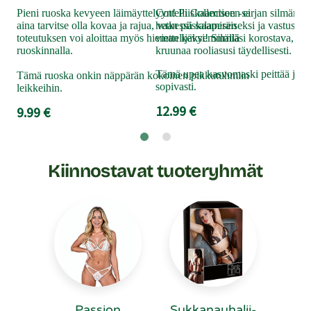
val
Pieni ruoska kevyeen läimäyttelyyn! Piiskaamiseen ei
Cottelli Collection -sarjan silmämas
piri
aina tarvitse olla kovaa ja rajua, vaan piiskaamisen
hetkessä salaperäiseksi ja vastusta
yll
toteutuksen voi aloittaa myös hieman kevyemmällä
viettelijäksi! Silmiäsi korostava, er
ruoskinnalla.
kruunaa rooliasusi täydellisesti.
Asun
57
Tämä upea kasvomaski peittää ja pal
Tämä ruoska onkin näppärän kokoinen pikkutuhmiin
sopivasti.
leikkeihin.
12.99 €
9.99 €
Kiinnostavat tuoteryhmät
Passion
Suk­ka­nau­ha­lii­