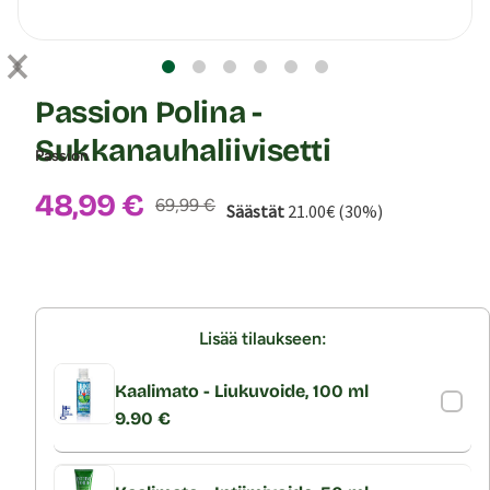
Passion Polina -
Sukkanauhaliivisetti
Passion
Alennushinta:
48,99 €
Normaalihinta:
69,99 €
Säästät
21.00€ (30%)
Lisää tilaukseen:
Kaalimato - Liukuvoide, 100 ml
9.90 €