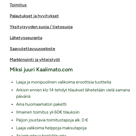
Toimitus
Palautukset ja hyvitykset
Yksityisyyden suoja / tietosuoja
Lähetysseuranta
Saavutettavuusseloste
Markkinointi ja yhteistyöt
Miksi juuri Kaalimato.com
Laaja ja monipuolinen valikoima eroottisia tuotteita
Arkisin ennen klo 14 tehdyt tilaukset lähetetään vielä samana
päivänä
Aina huomaamaton paketti
Ilmainen toimitus yli 60€ tilauksiin
Paljon joustavia toimitustapoja alk. 0 €
Laaja valikoima helppoja maksutapoja
Asiantunteva henkilökunta