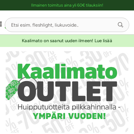
Ostoskassin kuvaus lukijalle
Ilmainen toimitus aina yli 60€ tilauksiin!
Kaalimato on saanut uuden ilmeen! Lue lisää