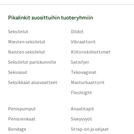
Pikalinkit suosittuihin tuoteryhmiin
Seksilelut
Dildot
Miesten seksilelut
Vibraattorit
Naisten seksilelut
Klitoriskiihottimet
Seksilelut pariskunnille
Satisfyer
Seksiasut
Tekovaginat
Seksikkäät alusvaatteet
Masturbaattorit
Fleshlight
Penispumput
Anaalitapit
Penisrenkaat
Siveysvyöt
Bondage
Strap-on ja valjaat