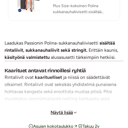
Plus Size-kokoinen Polina
sukkanauhaliivisetti sisältää
rintaliivit, sukkanauhaliivit sekä
stringit.
Laadukas Passionin Polina-sukkanauhaliivisetti
sisältää
rintaliivit, sukkanauhaliivit sekä stringit.
Erittäin kaunis,
käsityönä valmistettu
alusasusetti tärkeimpiin hetkiisi.
Kaarituet antavat rinnoillesi ryhtiä
Rintaliivit ovat
kaarituelliset
ja niissä on säädettävät
olkaimet. Rintaliivit ovat seksikäs yhdistelmä punaisena
hohtavaa kangasta sekä eroottista mustaa pitsiä. Pitsi
muodostuu pienisilmäisestä netting-kankaasta sekä
samettikuvioidusta kukkakirjailusta. Napakoissa
Näytä lisää
rintaliiveissä on takana kaksirivinen hakaskiinnitys, josta
ympärysmittaa voidaan säätää kahteen eri pituuteen.
Asujen kokotaulukko
Takuu 2v
Keskellä rintaliivikuppeja on musta rusetti.