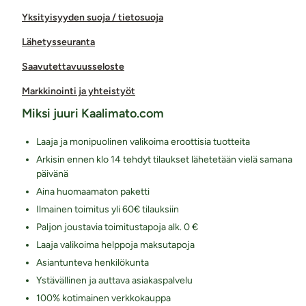
Yksityisyyden suoja / tietosuoja
Lähetysseuranta
Saavutettavuusseloste
Markkinointi ja yhteistyöt
Miksi juuri Kaalimato.com
Laaja ja monipuolinen valikoima eroottisia tuotteita
Arkisin ennen klo 14 tehdyt tilaukset lähetetään vielä samana
päivänä
Aina huomaamaton paketti
Ilmainen toimitus yli 60€ tilauksiin
Paljon joustavia toimitustapoja alk. 0 €
Laaja valikoima helppoja maksutapoja
Asiantunteva henkilökunta
Ystävällinen ja auttava asiakaspalvelu
100% kotimainen verkkokauppa