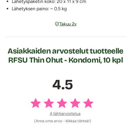
Lähetyspaketin koko: 20 x 11 x 9 cm
Lähetyksen paino: ~ 0.5 kg
Takuu 2v
Asiakkaiden arvostelut tuotteelle
RFSU Thin Ohut - Kondomi, 10 kpl
4.5
4 tähtiarvostelua
(Anna oma arvio - klikkaa tähteä!)