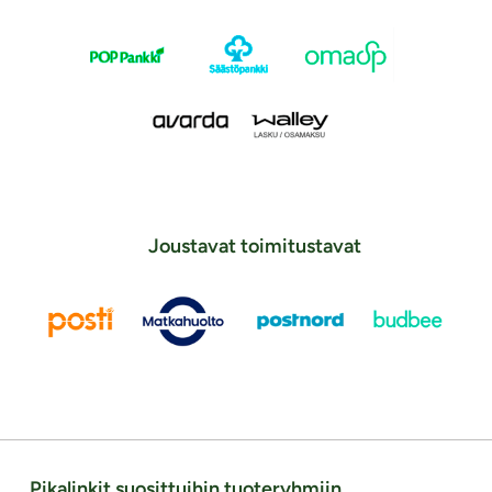
Joustavat toimitustavat
Pikalinkit suosittuihin tuoteryhmiin