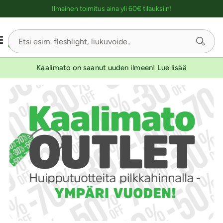
Ostoskassin kuvaus lukijalle
Ilmainen toimitus aina yli 60€ tilauksiin!
Kaalimato on saanut uuden ilmeen! Lue lisää