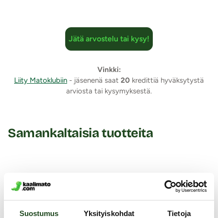
Jätä arvostelu tai kysy!
Vinkki:
Liity Matoklubiin
- jäsenenä saat
20
kredittiä hyväksytystä
arviosta tai kysymyksestä.
Samankaltaisia tuotteita
Suostumus
Yksityiskohdat
Tietoja