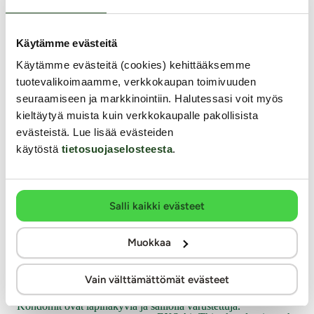
Käytämme evästeitä
Käytämme evästeitä (cookies) kehittääksemme
tuotevalikoimaamme, verkkokaupan toimivuuden
seuraamiseen ja markkinointiin. Halutessasi voit myös
kieltäytyä muista kuin verkkokaupalle pakollisista
evästeistä. Lue lisää evästeiden
käytöstä
tietosuojaselosteesta
.
Durex
EXS
Feel Ultra Thin - Kondomi, 30 kpl
Air Thin - Kondomi, 12 k
Salli kaikki evästeet
Muokkaa
Durex Feel Ultra Thin -kondomi mahdollistaa sen, että
EXS-sarjan Air Thin on superohut, 
pääset niin lähelle kumppania kuin mahdollista, sillä se
anatomisesti muotoiltu kondomi. H
on erikoisohut ja extraliukastettu silikonipohjaisella
hyvinistuvan kondomin kanssa saav
Vain välttämättömät evästeet
liukasteella.
ennenkokemattoman tuntoherkkyyd
kondomia!
Kondomit ovat läpinäkyviä ja säiliöllä varustettuja.