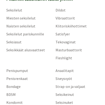
Seksilelut
Dildot
Miesten seksilelut
Vibraattorit
Naisten seksilelut
Klitoriskiihottimet
Seksilelut pariskunnille
Satisfyer
Seksiasut
Tekovaginat
Seksikkäät alusvaatteet
Masturbaattorit
Fleshlight
Penispumput
Anaalitapit
Penisrenkaat
Siveysvyöt
Bondage
Strap-on ja valjaat
BDSM
Seksikeinut
Kondomit
Seksinuket