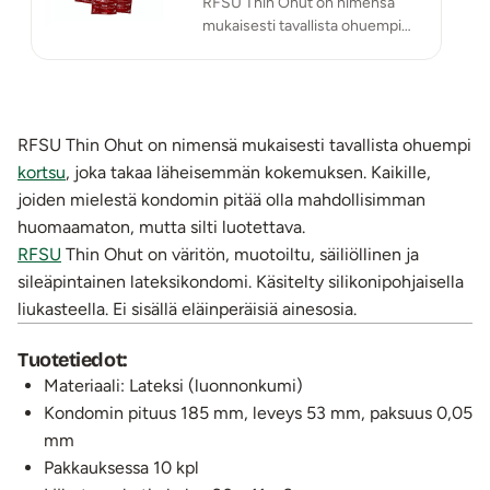
RFSU Thin Ohut on nimensä
mukaisesti tavallista ohuempi
kortsu, joka takaa läheisemmän
kokemuksen.
RFSU Thin Ohut on nimensä mukaisesti tavallista ohuempi
kortsu
, joka takaa läheisemmän kokemuksen. Kaikille,
joiden mielestä kondomin pitää olla mahdollisimman
huomaamaton, mutta silti luotettava.
RFSU
Thin Ohut on väritön, muotoiltu, säiliöllinen ja
sileäpintainen lateksikondomi. Käsitelty silikonipohjaisella
liukasteella. Ei sisällä eläinperäisiä ainesosia.
Tuotetiedot:
Materiaali: Lateksi (luonnonkumi)
Kondomin pituus 185 mm, leveys 53 mm, paksuus 0,05
mm
Pakkauksessa 10 kpl