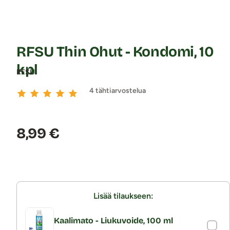
RFSU Thin Ohut - Kondomi, 10
kpl
RFSU
4 tähtiarvostelua
Hinta:
8,99 €
Lisää tilaukseen:
Kaalimato - Liukuvoide, 100 ml