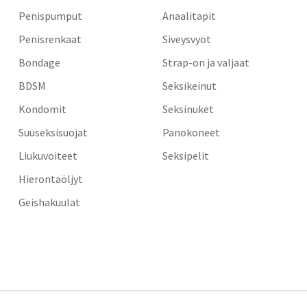
Penispumput
Anaalitapit
Penisrenkaat
Siveysvyöt
Bondage
Strap-on ja valjaat
BDSM
Seksikeinut
Kondomit
Seksinuket
Suuseksisuojat
Panokoneet
Liukuvoiteet
Seksipelit
Hierontaöljyt
Geishakuulat