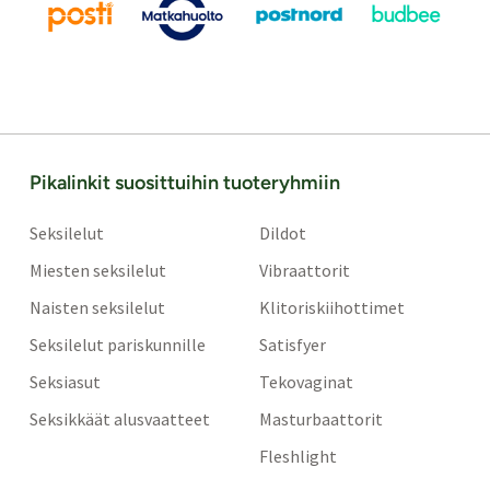
Pikalinkit suosittuihin tuoteryhmiin
Seksilelut
Dildot
Miesten seksilelut
Vibraattorit
Naisten seksilelut
Klitoriskiihottimet
Seksilelut pariskunnille
Satisfyer
Seksiasut
Tekovaginat
Seksikkäät alusvaatteet
Masturbaattorit
Fleshlight