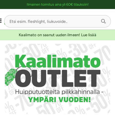
Ostoskassin kuvaus lukijalle
Ilmainen toimitus aina yli 60€ tilauksiin!
Kaalimato on saanut uuden ilmeen! Lue lisää