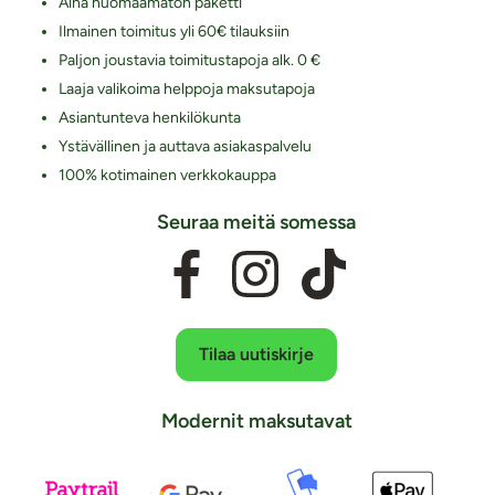
Aina huomaamaton paketti
Ilmainen toimitus yli 60€ tilauksiin
Paljon joustavia toimitustapoja alk. 0 €
Laaja valikoima helppoja maksutapoja
Asiantunteva henkilökunta
Ystävällinen ja auttava asiakaspalvelu
100% kotimainen verkkokauppa
Seuraa meitä somessa
Tilaa uutiskirje
Modernit maksutavat