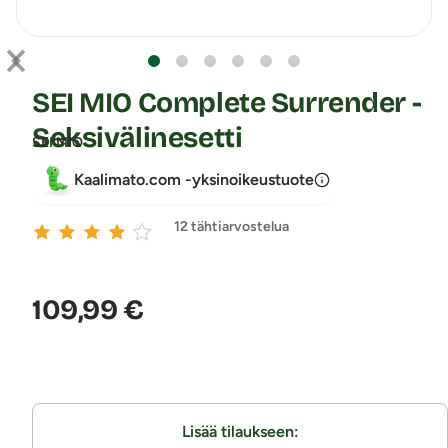
SEI MIO Complete Surrender -
Seksivälinesetti
SEI MIO
Kaalimato.com -yksinoikeustuote
12 tähtiarvostelua
Hinta:
109,99 €
Lisää tilaukseen: