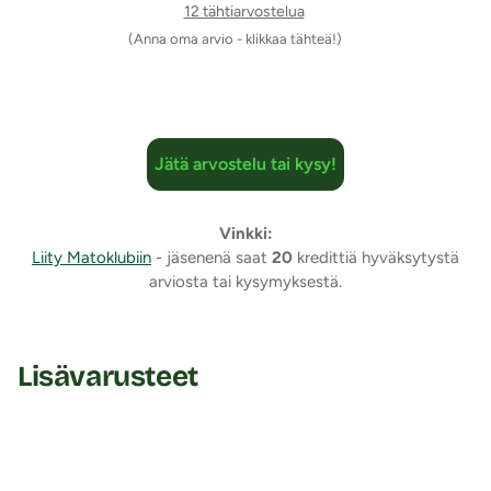
käyttäjän raajojen kiinnittymisen X-asentoon.
12 tähtiarvostelua
Ranne- ja nilkkakahleet:
Settiin kuuluu neljä kahletta,
(Anna oma arvio - klikkaa tähteä!)
kaksi ranteille ja kaksi nilkoille. Kahleissa on
helppokäyttöiset ja nopeasti irrotettavat pistoolilukot,
joilla kahleet sidotaan hihnoihin.
Pehmusteet:
Kahleet ovat ihanan pehmeällä
Jätä arvostelu tai kysy!
polyesterillä pehmustetut mukavuuden lisäämiseksi ja
hiertymien estämiseksi.
Säätö:
Tarranauhat mahdollistavat kahleiden koon
Vinkki:
säätämisen eri kokoisille käyttäjille.
Liity Matoklubiin
- jäsenenä saat
20
kredittiä hyväksytystä
arviosta tai kysymyksestä.
Seksivälineet:
Anaalitappi: pienikokoinen, aloittelijoille sopiva
täyssilikoninen anaalitappi, jossa on venekanta. Tappia
Lisävarusteet
voidaan pitää myös liikkuessa, sillä siinä on riittävä
paksunnos, mikä estää tapin ulosluiskahtamisen. Tapin
kanssa tulee käyttää vain
vesipohjaisia
liukuvoiteita.
Saumaton, äänetön ja vesitiivis. Pituus 10,5, paksuus
max. 2,7 cm. Väri: musta.