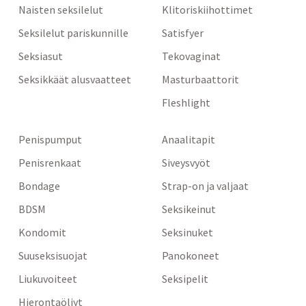
Naisten seksilelut
Klitoriskiihottimet
Seksilelut pariskunnille
Satisfyer
Seksiasut
Tekovaginat
Seksikkäät alusvaatteet
Masturbaattorit
Fleshlight
Penispumput
Anaalitapit
Penisrenkaat
Siveysvyöt
Bondage
Strap-on ja valjaat
BDSM
Seksikeinut
Kondomit
Seksinuket
Suuseksisuojat
Panokoneet
Liukuvoiteet
Seksipelit
Hierontaöljyt