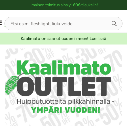
Ostoskassin kuvaus lukijalle
Ilmainen toimitus aina yli 60€ tilauksiin!
Kaalimato on saanut uuden ilmeen! Lue lisää