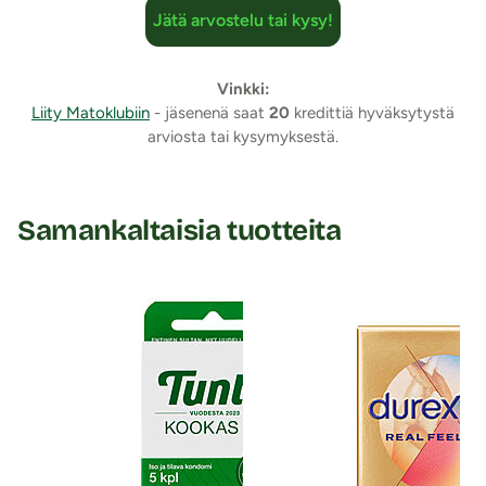
Jätä arvostelu tai kysy!
Vinkki:
Liity Matoklubiin
- jäsenenä saat
20
kredittiä hyväksytystä
arviosta tai kysymyksestä.
Samankaltaisia tuotteita