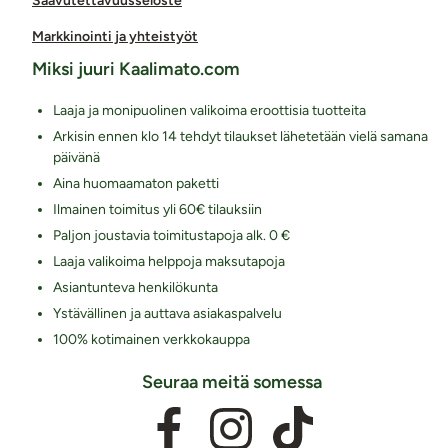
Saavutettavuusseloste
Markkinointi ja yhteistyöt
Miksi juuri Kaalimato.com
Laaja ja monipuolinen valikoima eroottisia tuotteita
Arkisin ennen klo 14 tehdyt tilaukset lähetetään vielä samana
päivänä
Aina huomaamaton paketti
Ilmainen toimitus yli 60€ tilauksiin
Paljon joustavia toimitustapoja alk. 0 €
Laaja valikoima helppoja maksutapoja
Asiantunteva henkilökunta
Ystävällinen ja auttava asiakaspalvelu
100% kotimainen verkkokauppa
Seuraa meitä somessa