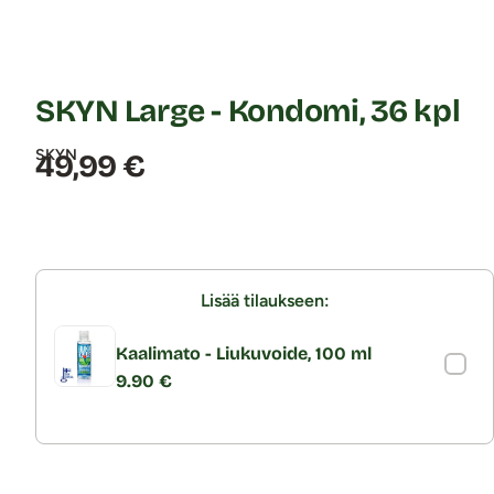
SKYN Large - Kondomi, 36 kpl
SKYN
Hinta:
49,99 €
Lisää tilaukseen:
Kaalimato - Liukuvoide, 100 ml
9.90 €