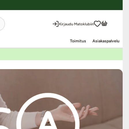
Kirjaudu Matoklubiin
Toimitus
Asiakaspalvelu