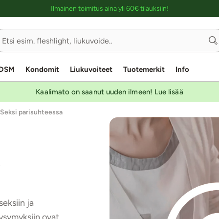
Ostoskassin kuvaus lukijalle
Ilmainen toimitus aina yli 60€ tilauksiin!
DSM
Kondomit
Liukuvoiteet
Tuotemerkit
Info
Kaalimato on saanut uuden ilmeen! Lue lisää
Seksi parisuhteessa
a
eksiin ja
Kysymyksiin ovat