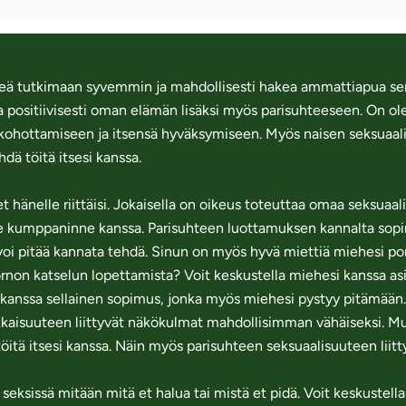
hteä tutkimaan syvemmin ja mahdollisesti hakea ammattiapua se
 positiivisesti oman elämän lisäksi myös parisuhteeseen. On olema
 kohottamiseen ja itsensä hyväksymiseen. Myös naisen seksuaal
hdä töitä itsesi kanssa.
 et hänelle riittäisi. Jokaisella on oikeus toteuttaa omaa seksuaa
itte kumppaninne kanssa. Parisuhteen luottamuksen kannalta sopim
 voi pitää kannata tehdä. Sinun on myös hyvä miettiä miehesi por
pornon katselun lopettamista? Voit keskustella miehesi kanssa asia
n kanssa sellainen sopimus, jonka myös miehesi pystyy pitämään. 
kaisuuteen liittyvät näkökulmat mahdollisimman vähäiseksi. Mu
töitä itsesi kanssa. Näin myös parisuhteen seksuaalisuuteen liit
seksissä mitään mitä et halua tai mistä et pidä. Voit keskustell