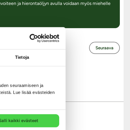
kuvoiteen ja hierontaöljyn avulla voidaan myös miehelle
Seuraava
Tietoja
ssa
uden seuraamiseen ja
teistä. Lue lisää evästeiden
Salli kaikki evästeet
Modernit maksutavat