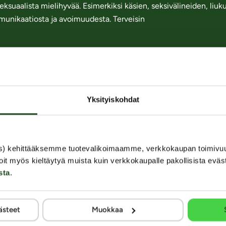
seksuaalista mielihyvää. Esimerkiksi käsien, seksivälineiden, liu
munikaatiosta ja avoimuudesta. Terveisin
13 / 28
Yksityiskohdat
kaisin Annun palstan etusivulle
Takaisin aiheeseen Seksi parisuhtee
s) kehittääksemme tuotevalikoimaamme, verkkokaupan toimivu
oit myös kieltäytyä muista kuin verkkokaupalle pakollisista eväs
sta
.
ästeet
Muokkaa
iksi juuri Kaalimato.com