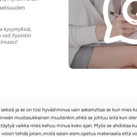
aalisuuden
ia kysymyksiä,
 voit hyvinkin
ulmaasi!
n seksiä ja se on tosi hyvää!minua vain askarruttaa se kun mies 
en hirveän mustasukkainen muutenkin..ehkä se johtuu siitä kun ol
täytyä vaikka mies kehuu minua koko ajan. Myös se ahdistaa kun 
oisin tehdä jotain..mistä saisin esim.opetus materiaalia että vo