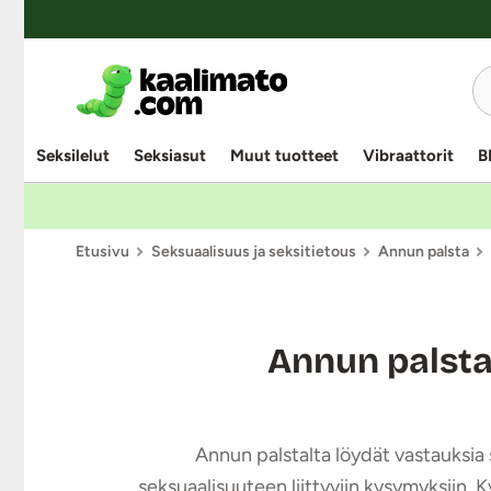
Seksilelut
Seksiasut
Muut tuotteet
Vibraattorit
B
Etusivu
Seksuaalisuus ja seksitietous
Annun palsta
Annun palst
Annun palstalta löydät vastauksia s
seksuaalisuuteen liittyviin kysymyksiin. 