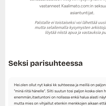
vastanneet Kaalimato.com:in seksu
asiantuntijat.
Palstalle ei toistaiseksi voi lähettää uus
mutta selailemalla kysymysten arkistoja
löytää niistä apua ja vastauksia p
Seksi parisuhteessa
Hei.olen ollut nyt kaksi kk suhteessa ja meillä on paljo
"minä riitä hänelle". Silti suutun tosi paljon koska ol
enemmän,itsetuntoni on nollassa enkä halua alasti näyt
mutta mies on vihjaillut etenkin menkkojen aikaan että v