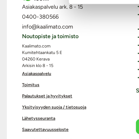
Asiakaspalvelu ark. 8 - 15
0400-380566
info@kaalimato.com
Noutopiste ja toimisto
Kaalimato.com
Kumitehtaankatu 5 E
04260 Kerava
Arkisin klo 8 - 15
Asiakaspalvelu
Toimitus
S
Palautukset ja hyvitykset
Yksityisyyden suoja / tietosuoja
Lähetysseuranta
Saavutettavuusseloste