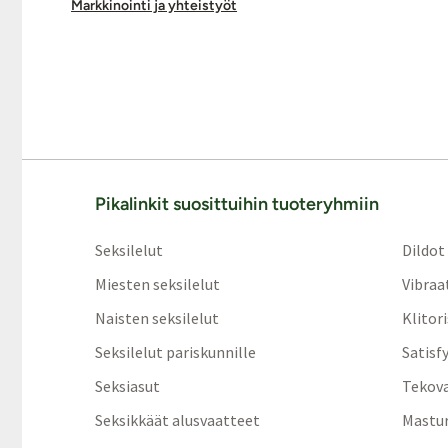
Markkinointi ja yhteistyöt
Pikalinkit suosittuihin tuoteryhmiin
Seksilelut
Dildot
Miesten seksilelut
Vibraa
Naisten seksilelut
Klitor
Seksilelut pariskunnille
Satisf
Seksiasut
Tekov
Seksikkäät alusvaatteet
Mastur