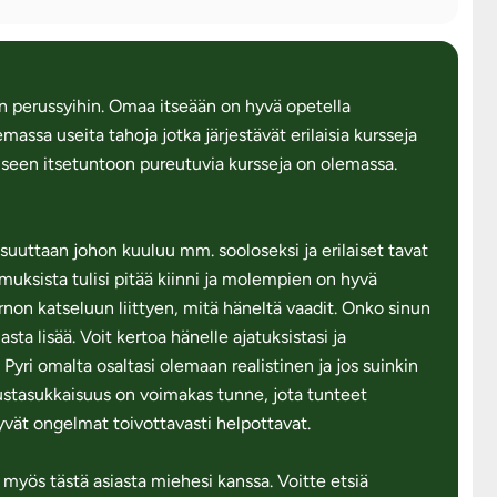
n perussyihin. Omaa itseään on hyvä opetella
ssa useita tahoja jotka järjestävät erilaisia kursseja
iseen itsetuntoon pureutuvia kursseja on olemassa.
lisuuttaan johon kuuluu mm. sooloseksi ja erilaiset tavat
uksista tulisi pitää kiinni ja molempien on hyvä
non katseluun liittyen, mitä häneltä vaadit. Onko sinun
sta lisää. Voit kertoa hänelle ajatuksistasi ja
Pyri omalta osaltasi olemaan realistinen ja jos suinkin
stasukkaisuus on voimakas tunne, jota tunteet
tyvät ongelmat toivottavasti helpottavat.
a myös tästä asiasta miehesi kanssa. Voitte etsiä