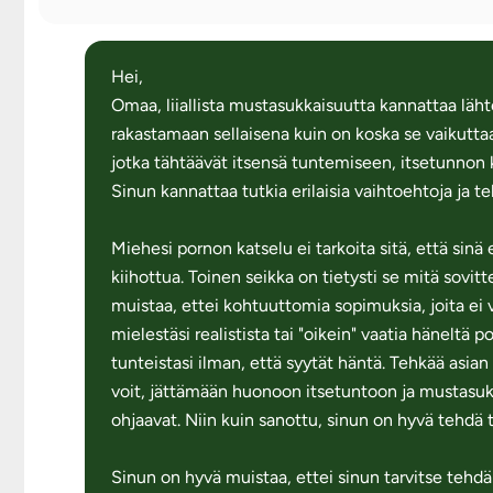
Hei,
Omaa, liiallista mustasukkaisuutta kannattaa lä
rakastamaan sellaisena kuin on koska se vaikuttaa
jotka tähtäävät itsensä tuntemiseen, itsetunnon
Sinun kannattaa tutkia erilaisia vaihtoehtoja ja te
Miehesi pornon katselu ei tarkoita sitä, että sinä
kiihottua. Toinen seikka on tietysti se mitä sov
muistaa, ettei kohtuuttomia sopimuksia, joita ei
mielestäsi realistista tai "oikein" vaatia häneltä 
tunteistasi ilman, että syytät häntä. Tehkää asia
voit, jättämään huonoon itsetuntoon ja mustasuk
ohjaavat. Niin kuin sanottu, sinun on hyvä tehdä 
Sinun on hyvä muistaa, ettei sinun tarvitse tehdä 