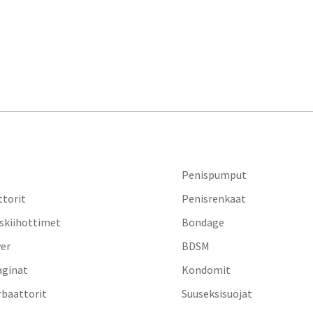
Penispumput
ttorit
Penisrenkaat
iskiihottimet
Bondage
yer
BDSM
aginat
Kondomit
baattorit
Suuseksisuojat