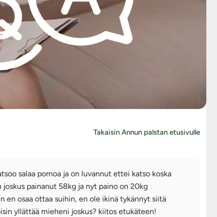
Takaisin Annun palstan etusivulle
katsoo salaa pornoa ja on luvannut ettei katso koska
en joskus painanut 58kg ja nyt paino on 20kg
en osaa ottaa suihin, en ole ikinä tykännyt siitä
isin yllättää mieheni joskus? kiitos etukäteen!